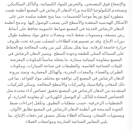
والإشعاع فوق البنفسجي، والتعرض للمواد الكيميائية، والتآكل الميكانيكي.
وتستخدم التكنولوجيا الكامنة وراء الدهان الرشاش في المصنع أنظمة تفتيت
متطورة تُنتج توزيعاً موحداً للجسيمات، مما يتيح تغطية سلسة حتى على
الأشكال الهندسية المعقدة والأسطح التي يصعب الوصول إليها. وتدمج أنظمة
الدهان الرشاش الحديثة في المصنع ضوابط حاسوبية تحافظ على أنماط
رش متسقة، ومستويات ضغط ثابتة، ومعدلات تدفق مواد منتظمة طوال
دورات الإنتاج. وقد تم تصميم هذه الطلاءات لتتصلب بسرعة تحت ظروف
حرارة خاضعة للرقابة، مما يقلل بشكل كبير من وقت المعالجة مع الحفاظ
على السماكة المثلى للطبقة وجودة السطح. ويتميز الدهان الرشاش في
المصنع بمقاومة كيميائية ممتازة، ما يجعله مناسباً للمكونات المعرضة
للبيئات الصناعية القاسية، والتطبيقات في صناعة السيارات، ومكونات
الطيران والفضاء، والمعدات البحرية، والهياكل المعمارية. وتمتد مرونة
الدهان الرشاش في المصنع إلى توافقه مع مختلف مواد القواعد، بما في
ذلك المعادن والبلاستيك والمركبات والأسطح المعالجة. ويمكن للتركيبات
المتقدمة من الدهان الرشاش في المصنع تحقيق خصائص أداء محددة مثل
الخصائص المضادة للتآكل، أو التوصيل الكهربائي، أو مقاومة الحرارة، أو
التشطيبات الزخرفية، حسب متطلبات التطبيق. وتكفل إجراءات ضبط
الجودة المدمجة في أنظمة الدهان الرشاش في المصنع تطابق الألوان،
ومستويات اللمعان، وسماكة الطلاء بشكل متسق عبر دفعات الإنتاج، بما
يلبي المعايير الصناعية الصارمة ومواصفات العملاء.