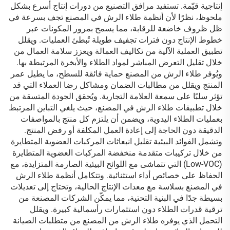
إنتاجية قيّمة. تستفيد مرافق التصنيع من دورات إنتاج أسرع بشكل
ملحوظ، نظرًا لأن أنظمة طلاء الرش في المصنع تجف بسرعة في
ظل ظروف خاضعة للرقابة، مما يسمح بمرور المكونات عبر
خطوط الإنتاج دون فترات تجفيف طويلة تُبطئ العمليات. ويقلل
تطبيق العملية الآلية من تكاليف العمالة ويعزز سلامة العمال من
خلال تقليل التعرض المباشر لمواد الطلاء والأبخرة المرتبطة بها.
ويُوفر طلاء الرش من المصنع حماية فائقة للسطح، ما يطيل عمر
المنتج ويقلل من مطالبات الضمان ومشاكل رضا العملاء التي قد
تؤثر سلبًا على سمعة العلامة التجارية. ويُحقق الجودة المتسقة من
خلال تطبيقات طلاء الرش في المصنع، حيث يلغي التباين المرتبط
بعمليات الطلاء اليدوية، ويضمن أن يلتزم كل منتج بالمواصفات
الدقيقة دون الحاجة إلى إعادة العمل المكلفة أو رفض المنتج.
وتشمل الفوائد البيئية تقليل انبعاثات المركبات العضوية المتطايرة
من خلال تركيبات متقدمة منخفضة المركبات العضوية المتطايرة
(Low-VOC) التي تتماشى مع اللوائح البيئية الصارمة المتزايدة، مع
الحفاظ على خصائص أداء استثنائية. وتتكامل أنظمة طلاء الرش
في المصنع بسلاسة مع معدات الإنتاج الحالية، وتحتاج إلى تعديلات
بسيطة جدًا في البنية التحتية، مما يمكّن الشركات المصنعة من
ترقية قدرات الطلاء دون استثمارات رأسمالية كبيرة. ويقلل
التحمل الذي يوفره طلاء الرش من المصنع من متطلبات الصيانة