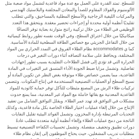
للسطح. تمتد القدرة على العمل مع عدة مواد قاعدية لتشمل مواد صعبة مثل
الألومنيوم والفولاذ المقاوم للصدأ والمعادن المجلفنة والبلاستيك الهندسي
والمركبات الليفية الزجاجية والأسطح المطلية بالمساحيق، والتي تتطلب
تقليديًا أنظمة أولية محددة أو إجراءات تحضير معقدة. ويتحقق هذا التعدد
الوظيفي في الطلاء من خلال تركيبة راتنج متوازنة بعناية توفر التصاقًا
ميكانيكيًا من خلال اختراق السطح، وفي الوقت نفسه تطور روابط كيميائية
من خلال التفاعل الجزيئي مع خصائص الطاقة السطحية للمادة الأساسية.
كما ي accommodates نظام الطلاء الفروق في التمدد الحراري بين المواد
المختلفة، ويحافظ على سلامة التصاقه أثناء دورات التغير في درجات
الحرارة التي قد تؤدي إلى فشل الطلاءات التقليدية بسبب تطور إجهادات
تفاضلية. وتشمل مزايا ضبط الجودة الأداء المتسق عبر التغيرات في المادة
القاعدية، مما يضمن خصائص طلاء موثوقة بغض النظر عن تكوين المادة أو
نسيج السطح أو العمليات التصنيعية المستخدمة في إنتاج المكونات. وتتضمن
تركيبات طلاء الرش من المصنع مثبطات للتآكل توفر حماية كاثودية للمواد
القاعدية المعدنية مع بقائها خاملة مع المواد غير المعدنية، مما يمنع حدوث
مشكلات في التوافق قد تهدد عمر الطلاء. ويقلل التوافق الشامل من تعقيد
الإنتاج من خلال إلغاء عمليات اختيار الطلاء الخاصة بكل مادة قاعدية، وكذلك
التحديات المرتبطة بإدارة المخزون. وتشمل الفوائد البيئية تقليل النفايات
الناتجة من دمج عمليات الطلاء وإلغاء أنظمة أولية متعددة تتطلب عادةً
دورات تطبيق وتجفيف منفصلة. وتشمل تحسينات الكفاءة التصنيعية تبسيط
متطلبات تدريب المشغلين، حيث يحتاج الموظفون إلى إتقان نظام طلاء