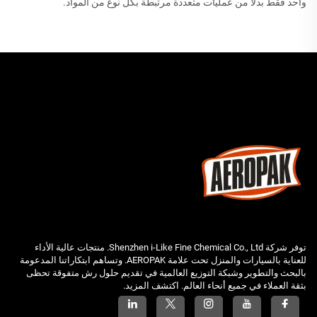
واحد فقط بدلاً من عمليات متعددة مرتبطة بكل نوع من المواد.
توفر شركة Shenzhen i-Like Fine Chemical Co., Ltd. منتجات عالية الأداء
للعناية بالسيارات والمنزل تحت علامة AEROPAK. وتساهم ابتكاراتنا المدعومة
بالبحث والتطوير وشبكة التوزيع العالمية في تقديم حلول رش متفوقة تحظى
بثقة العملاء في جميع أنحاء العالم. اكتشف المزيد.