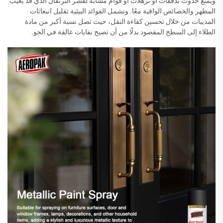
ويمنع حدوث تدفقات أو ترهلات أو قوام مشابه لقشر البرتقال الذي قد يعيب
المظهر والخصائص الواقية معًا. وتشمل الفوائد البيئية تقليل انبعاثات
المذيبات من خلال تحسين كفاءة النقل، حيث تصل نسبة أكبر من مادة
الطلاء إلى السطح المقصود بدلًا من أن تصبح نفايات عالقة في الجو.