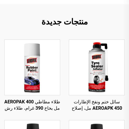
منتجات جديدة
سائل ختم ونفخ الإطارات
طلاء مطاطي AEROPAK 400
AEROAPK 450 مل، إصلاح
مل بخاخ 390 غرام، طلاء رش
طارئ ونفخ للإطارات بدون
قابل للإزالة للعجلات
أنبوب داخلي