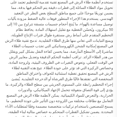
تستخدم أنظمة طلاء الرش في المصنع تقنية تقدمية للتحطيم تعتمد على
تحويل مواد الطلاء السائلة إلى قطرات دقيقة يتم التحكم فيها بدقة، مما
يضمن توزيعًا موحدًا على جميع مناطق السطح بغض النظر عن التعقيد
الهندسي. يستخدم هذا الإجراء المتطور فوهات عالية الضغط مزودة بآليات
توصيل مساعدة بالهواء، ما يُنتج أحجام جسيمات متسقة تتراوح بين 10 إلى
50 ميكرون، ويُحسّن التغطية مع تقليل استهلاك المادة. يحافظ نظام
التحطيم المتقدم على أنماط رش مستقرة طوال فترات الإنتاج الطويلة،
ويمنع التباينات التي تعاني منها طرق الطلاء التقليدية. تدمج تقنية طلاء الرش
في المصنع إمكانية الشحن الكهروستاتيكي التي تجذب جسيمات الطلاء
مباشرةً إلى الأسطح المأرضة، مما يحسن كفاءة النقل بشكل كبير ويقلل
من هدر الطلاء الزائد. تراقب أنظمة التحكم الدقيقة وتعديل معايير الرش
في الوقت الفعلي، وتعوض التغيرات في الظروف البيئية، ولزوجة المادة،
وخصائص الركيزة التي قد تؤثر على جودة الطلاء. تتيح هذه التقنية لطلاء
الرش في المصنع تحقيق تغطية استثنائية للحواف واختراق المناطق
المنخفضة التي تفتقدها غالبًا طرق الفرشاة أو الدحرجة التقليدية. يُنشئ
إجراء التحطيم رابطة على المستوى الجزيئي بين سطح الطلاء والركيزة، ما
يؤدي إلى قوة التصاق متفوقة تتحمل الإجهاد الميكانيكي، والدورات
الحرارية، والتعرض للمواد الكيميائية. يمكن لأنظمة طلاء الرش في المصنع
التعامل مع نطاقات مختلفة من اللزوجة دون التأثير على جودة التحطيم، ما
يسمح للمصنعين باستخدام تركيبات متخصصة مصممة وفقًا لمتطلبات الأداء
المحددة. يضمن تشكيل القطرات المتحكم به خصائص مثالية لبناء الطبقة،