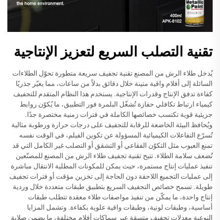
تقنية التصلب السريع لتعزيز الإنتاجية
يُدخل طلاء الرش من المصنع تقنية تجفيف سريعة متطورة تحوّل الطلاءات
السائلة إلى أفلام واقية متينة خلال دقائق بدلاً من ساعات، مما يغيّر جذريًا
كفاءة تدفق الإنتاج وقدرات الإنتاجية. يستخدم هذا النظام المتقدم للتجفيف
كيمياء ارتباط تكافلي حفازة تُشغّل البلمرة فور التطبيق، ما يُكوّن روابط
جزيئية قوية تكتسب خصائصها الكاملة في فترات زمنية مختصرة جدًا.
ويُحافظ البيئة الخاضعة للرقابة للتجفيف على درجات حرارة ورطوبة مثالية
تُسرّع التفاعلات الكيميائية المسؤولة عن تكوين الفيلم، في الوقت نفسه
تمنع العيوب مثل التكوّن الفقاعي أو التشقق أو التصلب غير الكامل التي قد
تُضعف سلامة الطلاء. تتيح تقنية تجفيف طلاء الرش من المصنع للمصنّعين
تنفيذ عمليات إنتاج مستمرة، حيث يمكن للمكونات المطلية الانتقال مباشرة
إلى عمليات التجميع اللاحقة دون الحاجة إلى تخزين مؤقت أو فترات تجفيف
طويلة. تسمح خصائص التجفيف السريع بتطبيق طبقات متعددة خلال وردية
إنتاج واحدة، ما يمكّن من تنفيذ مواصفات طلاء معقدة تتطلب طبقات
أساسية، وطبقات لونية، وطبقات واقية علوية بكفاءة. وتشمل المزايا
النوعية معدلات تجفيف متسقة عبر سماكات أفلام مختلفة، ما يضمن صلابة