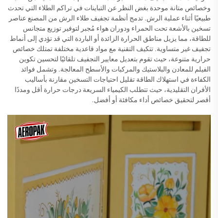
وخصائص متانة موحدة بغض النظر عن التباينات في تراكم الطلاء التي تحدث
طبيعيًا أثناء عملية الرش. تدمج أنظمة تجفيف طلاء الرش من المصنع عناصر
تسخين بالأشعة تحت الحمراء ودوران هواء مُجبر لتوفير توزيع متجانس
للطاقة، مما يزيل مناطق الحرارة الزائدة أو الباردة التي قد تؤدي إلى أنماط
تجفيف غير متساوية. تتكيف التقنية مع مواد قاعدية مختلفة تمتلك خصائص
حرارية متنوعة، حيث تقوم بتعديل معايير التجفيف تلقائيًا لتحسين تكوين
الفيلم للمعادن والبلاستيك والمركبات والأسطح المعالجة. وتشمل فوائد
الكفاءة في استهلاك الطاقة تقليل احتياجات التسخين مقارنة بأساليب
الأفران التقليدية، حيث تتطلب الكيمياء السريعة درجات حرارة أقل ومددًا
أقصر لتحقيق خصائص أداء مكافئة أو أفضل.