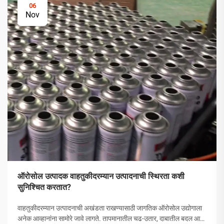
06
Nov
ऑरोसोल उत्पादक वाहतुकीदरम्यान उत्पादनाची स्थिरता कशी
सुनिश्चित करतात?
वाहतुकीदरम्यान उत्पादनाची अखंडता राखण्यासाठी जागतिक ऑरोसोल उद्योगाला
अनेक आव्हानांना सामोरे जावे लागते. तापमानातील चढ-उतार, दाबातील बदल आणि