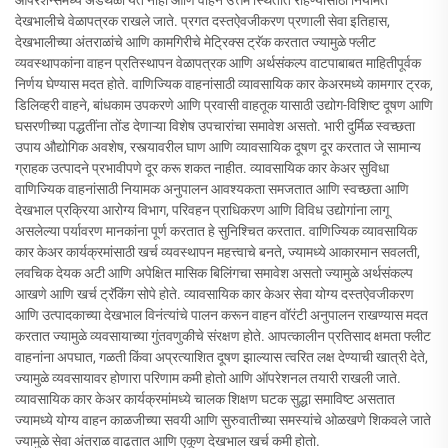
ऑपरेशन्समध्ये अडथळा येत नाही आणि वाहने उत्तम स्थितीत राहण्यासाठी नियमित
देखभालीचे वेळापत्रक राखले जाते. प्रगत दस्तऐवजीकरण प्रणाली सेवा इतिहास,
देखभालीच्या अंतराळांचे आणि कामगिरीचे मेट्रिक्स ट्रॅक करतात ज्यामुळे फ्लीट
व्यवस्थापकांना वाहन प्रतिस्थापन वेळापत्रक आणि अर्थसंकल्प वाटपाबाबत माहितीपूर्वक
निर्णय घेण्यास मदत होते. वाणिज्यिक वाहनांसाठी व्यावसायिक कार केअरमध्ये कामगार ट्रक,
डिलिव्हरी वाहने, बांधकाम उपकरणे आणि प्रवासी वाहतूक यासाठी उद्योग-विशिष्ट दूषण आणि
घसरणीच्या पद्धतींना तोंड देणाऱ्या विशेष उपचारांचा समावेश असतो. भारी दुर्मिळ स्वच्छता
उपाय औद्योगिक अवशेष, रस्त्यावरील घाण आणि व्यावसायिक दूषण दूर करतात जे सामान्य
ग्राहक उत्पादने प्रभावीपणे दूर करू शकत नाहीत. व्यावसायिक कार केअर सुविधा
वाणिज्यिक वाहनांसाठी नियामक अनुपालन आवश्यकता समजतात आणि स्वच्छता आणि
देखभाल प्रक्रिया आरोग्य विभाग, परिवहन प्राधिकरण आणि विविध उद्योगांना लागू
असलेल्या पर्यावरण मानकांना पूर्ण करतात हे सुनिश्चित करतात. वाणिज्यिक व्यावसायिक
कार केअर कार्यक्रमांसाठी खर्च व्यवस्थापन महत्त्वाचे बनते, ज्यामध्ये आकारमान सवलती,
लवचिक देयक अटी आणि अपेक्षित मासिक बिलिंगचा समावेश असतो ज्यामुळे अर्थसंकल्प
आखणे आणि खर्च ट्रॅकिंग सोपे होते. व्यावसायिक कार केअर सेवा योग्य दस्तऐवजीकरण
आणि उत्पादकाच्या देखभाल विनंत्यांचे पालन करून वाहन वॉरंटी अनुपालन राखण्यास मदत
करतात ज्यामुळे व्यवसायाच्या गुंतवणुकीचे संरक्षण होते. आपत्कालीन प्रतिसाद क्षमता फ्लीट
वाहनांना अपघात, गळती किंवा अप्रत्याशित दूषण झाल्यास त्वरित लक्ष देण्याची खात्री देते,
ज्यामुळे व्यवसायावर होणारा परिणाम कमी होतो आणि ऑपरेशनल तयारी राखली जाते.
व्यावसायिक कार केअर कार्यक्रमांमध्ये चालक शिक्षण घटक सुद्धा समाविष्ट असतात
ज्यामध्ये योग्य वाहन काळजीच्या सवयी आणि सुरुवातीच्या समस्यांचे ओळखणे शिकवले जाते
ज्यामुळे सेवा अंतराळ वाढतात आणि एकूण देखभाल खर्च कमी होतो.