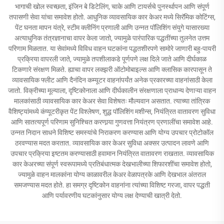
भागाची खोल स्वच्छता, इंजिन बे डिटेलिंग, चाके आणि टायर्सचे पुनर्स्थापन आणि संपूर्ण
तपासणी सेवा यांचा समावेश होतो. आधुनिक व्यावसायिक कार केअर मध्ये सिरॅमिक कोटिंग्स,
पेंट घनता मापन यंत्रे, स्टीम क्लीनिंग प्रणाली आणि उन्नत पॉलिशिंग संयुगे यासारख्या
अत्याधुनिक तंत्रज्ञानाचा वापर केला जातो, ज्यामुळे पारंपारिक पद्धतींच्या तुलनेत उत्तम
परिणाम मिळतात. या सेवांमध्ये विविध वाहन घटकांना पद्धतशीरपणे सामोरे जाणारी बहु-पायरी
प्रक्रिया वापरली जाते, ज्यामुळे तपशीलाकडे पूर्णपणे लक्ष दिले जाते आणि दीर्घकाळ
टिकणारे संरक्षण मिळते. ह्याचा वापर लक्झरी ऑटोमोबाइल्स आणि क्लासिक कारपासून ते
व्यावसायिक फ्लीट आणि दैनंदिन कम्यूटर वाहनांपर्यंत अनेक प्रकारच्या वाहनांसाठी केला
जातो. विक्रीच्या मूल्याला, दृष्टिकोनाला आणि दीर्घकालीन संरक्षणाला प्राधान्य देणाऱ्या वाहन
मालकांसाठी व्यावसायिक कार केअर सेवा विशेषतः मौल्यवान असतात. त्याच्या तांत्रिक
वैशिष्ट्यांमध्ये कंप्यूटरीकृत पेंट विश्लेषण, शुद्ध पॉलिशिंग मशीन्स, नियंत्रित वातावरण सुविधा
आणि सातत्यपूर्ण परिणाम सुनिश्चित करणार्‍या गुणवत्ता नियंत्रण प्रणालींचा समावेश आहे.
उन्नत निदान साधने विशिष्ट समस्यांचे निराकरण करण्यास आणि योग्य उपचार प्रोटोकॉल
ठरवण्यास मदत करतात. व्यावसायिक कार केअर सुविधा अक्सर उत्पादन लावणे आणि
उपचार प्रक्रिया इष्टतम करण्यासाठी हवामान नियंत्रित वातावरण राखतात. व्यावसायिक
कार केअरच्या संपूर्ण स्वरूपामध्ये प्रतिबंधात्मक देखभालीच्या शिफारशींचा समावेश होतो,
ज्यामुळे वाहन मालकांना योग्य काळावरील केअर वेळापत्रके आणि देखभाल अंतराल
समजण्यास मदत होते. हा समग्र दृष्टिकोन वाहनांना त्यांच्या विशिष्ट गरजा, वापर पद्धती
आणि पर्यावरणीय घटकांनुसार योग्य लक्ष देण्याची खात्री देतो.