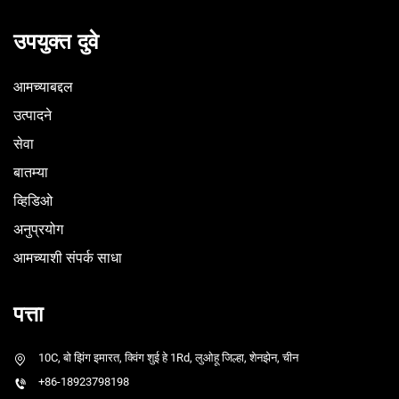
उपयुक्त दुवे
आमच्याबद्दल
उत्पादने
सेवा
बातम्या
व्हिडिओ
अनुप्रयोग
आमच्याशी संपर्क साधा
पत्ता
10C, बो झिंग इमारत, क्विंग शुई हे 1Rd, लुओहू जिल्हा, शेनझेन, चीन
+86-18923798198