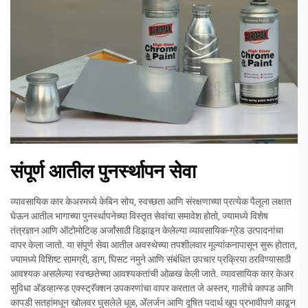
संपूर्ण आतील पुनर्स्थापन सेवा
व्यावसायिक कार केअरमध्ये केबिन सोय, स्वच्छता आणि संरक्षणाच्या प्रत्येक पैलूला लक्षात
घेऊन आतील भागाच्या पुनर्स्थापनेच्या विस्तृत सेवांचा समावेश होतो, ज्यामध्ये विशेष
तंत्रज्ञान आणि ऑटोमोटिव्ह अर्जांसाठी डिझाइन केलेल्या व्यावसायिक-ग्रेड उत्पादनांचा
वापर केला जातो. या संपूर्ण सेवा आतील अवस्थेच्या तपशीलवार मूल्यांकनापासून सुरू होतात,
ज्यामध्ये विशिष्ट सामग्री, डाग, घिसट नमुने आणि संबंधित उपचार प्रक्रिया ठरविण्यासाठी
आवश्यक असलेल्या स्वच्छतेच्या आवश्यकतांची ओळख केली जाते. व्यावसायिक कार केअर
सुविधा अ‍ॅडव्हान्स्ड एक्स्ट्रॅक्शन उपकरणांचा वापर करतात जे अस्तर, गालीचे कापड आणि
कापडी सतहांमधून खोलवर घुसलेले धूळ, अ‍ॅलर्जन आणि दूषित पदार्थ खूप प्रभावीपणे काढून