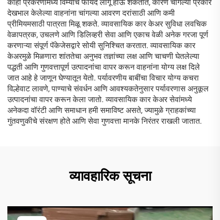
काही प्रकरणांमध्ये विम्याचे फायदे लागू होऊ शकतात, कारण चांगल्या प्रकारे
देखभाल केलेल्या वाहनांना चांगल्या आवरण दरांसाठी आणि कमी
प्रीमियमसाठी पात्रता मिळू शकते. व्यावसायिक कार केअर सुविधा लवचिक
वेळापत्रक, उचलणे आणि डिलिव्हरी सेवा आणि एकाच वेळी अनेक गरजा पूर्ण
करणाऱ्या संपूर्ण पॅकेजेसद्वारे सोयी सुनिश्चित करतात. व्यावसायिक कार
केअरमुळे मिळणारा शांततेचा अनुभव तज्ञांच्या लक्ष आणि चाचणी घेतलेल्या
पद्धती आणि गुणवत्तापूर्ण उत्पादनांचा वापर करून वाहनांना योग्य लक्ष दिले
जात आहे हे जाणून घेण्यातून येतो. पर्यावरणीय बाबींचा विचार योग्य कचरा
विल्हेवाट लावणे, पाण्याचे संवर्धन आणि आवश्यकतेनुसार पर्यावरणास अनुकूल
उत्पादनांचा वापर करून केला जातो. व्यावसायिक कार केअर सेवांमध्ये
अनेकदा वॉरंटी आणि समाधान हमी समाविष्ट असते, ज्यामुळे ग्राहकांच्या
गुंतवणुकीचे संरक्षण होते आणि सेवा गुणवत्ता मानके निरंतर राखली जातात.
व्यावहारिक सूचना