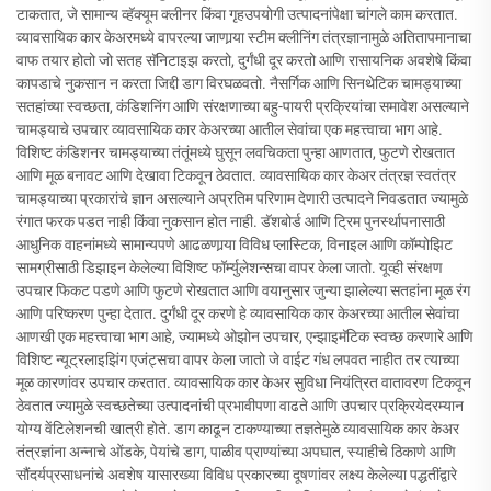
टाकतात, जे सामान्य व्हॅक्यूम क्लीनर किंवा गृहउपयोगी उत्पादनांपेक्षा चांगले काम करतात.
व्यावसायिक कार केअरमध्ये वापरल्या जाणार्‍या स्टीम क्लीनिंग तंत्रज्ञानामुळे अतितापमानाचा
वाफ तयार होतो जो सतह सॅनिटाइझ करतो, दुर्गंधी दूर करतो आणि रासायनिक अवशेषे किंवा
कापडाचे नुकसान न करता जिद्दी डाग विरघळवतो. नैसर्गिक आणि सिनथेटिक चामड्याच्या
सतहांच्या स्वच्छता, कंडिशनिंग आणि संरक्षणाच्या बहु-पायरी प्रक्रियांचा समावेश असल्याने
चामड्याचे उपचार व्यावसायिक कार केअरच्या आतील सेवांचा एक महत्त्वाचा भाग आहे.
विशिष्ट कंडिशनर चामड्याच्या तंतूंमध्ये घुसून लवचिकता पुन्हा आणतात, फुटणे रोखतात
आणि मूळ बनावट आणि देखावा टिकवून ठेवतात. व्यावसायिक कार केअर तंत्रज्ञ स्वतंत्र
चामड्याच्या प्रकारांचे ज्ञान असल्याने अप्रतिम परिणाम देणारी उत्पादने निवडतात ज्यामुळे
रंगात फरक पडत नाही किंवा नुकसान होत नाही. डॅशबोर्ड आणि ट्रिम पुनर्स्थापनासाठी
आधुनिक वाहनांमध्ये सामान्यपणे आढळणार्‍या विविध प्लास्टिक, विनाइल आणि कॉम्पोझिट
सामग्रीसाठी डिझाइन केलेल्या विशिष्ट फॉर्म्युलेशन्सचा वापर केला जातो. यूव्ही संरक्षण
उपचार फिकट पडणे आणि फुटणे रोखतात आणि वयानुसार जुन्या झालेल्या सतहांना मूळ रंग
आणि परिष्करण पुन्हा देतात. दुर्गंधी दूर करणे हे व्यावसायिक कार केअरच्या आतील सेवांचा
आणखी एक महत्त्वाचा भाग आहे, ज्यामध्ये ओझोन उपचार, एन्झाइमॅटिक स्वच्छ करणारे आणि
विशिष्ट न्यूट्रलाइझिंग एजंट्सचा वापर केला जातो जे वाईट गंध लपवत नाहीत तर त्याच्या
मूळ कारणांवर उपचार करतात. व्यावसायिक कार केअर सुविधा नियंत्रित वातावरण टिकवून
ठेवतात ज्यामुळे स्वच्छतेच्या उत्पादनांची प्रभावीपणा वाढते आणि उपचार प्रक्रियेदरम्यान
योग्य वेंटिलेशनची खात्री होते. डाग काढून टाकण्याच्या तज्ञतेमुळे व्यावसायिक कार केअर
तंत्रज्ञांना अन्नाचे ओंडके, पेयांचे डाग, पाळीव प्राण्यांच्या अपघात, स्याहीचे ठिकाणे आणि
सौंदर्यप्रसाधनांचे अवशेष यासारख्या विविध प्रकारच्या दूषणांवर लक्ष्य केलेल्या पद्धतींद्वारे