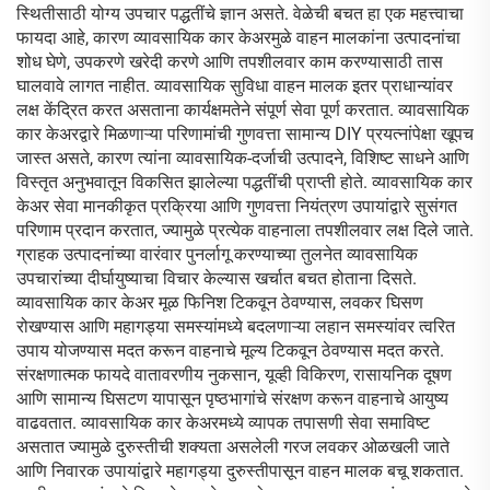
स्थितीसाठी योग्य उपचार पद्धतींचे ज्ञान असते. वेळेची बचत हा एक महत्त्वाचा
फायदा आहे, कारण व्यावसायिक कार केअरमुळे वाहन मालकांना उत्पादनांचा
शोध घेणे, उपकरणे खरेदी करणे आणि तपशीलवार काम करण्यासाठी तास
घालवावे लागत नाहीत. व्यावसायिक सुविधा वाहन मालक इतर प्राधान्यांवर
लक्ष केंद्रित करत असताना कार्यक्षमतेने संपूर्ण सेवा पूर्ण करतात. व्यावसायिक
कार केअरद्वारे मिळणाऱ्या परिणामांची गुणवत्ता सामान्य DIY प्रयत्नांपेक्षा खूपच
जास्त असते, कारण त्यांना व्यावसायिक-दर्जाची उत्पादने, विशिष्ट साधने आणि
विस्तृत अनुभवातून विकसित झालेल्या पद्धतींची प्राप्ती होते. व्यावसायिक कार
केअर सेवा मानकीकृत प्रक्रिया आणि गुणवत्ता नियंत्रण उपायांद्वारे सुसंगत
परिणाम प्रदान करतात, ज्यामुळे प्रत्येक वाहनाला तपशीलवार लक्ष दिले जाते.
ग्राहक उत्पादनांच्या वारंवार पुनर्लागू करण्याच्या तुलनेत व्यावसायिक
उपचारांच्या दीर्घायुष्याचा विचार केल्यास खर्चात बचत होताना दिसते.
व्यावसायिक कार केअर मूळ फिनिश टिकवून ठेवण्यास, लवकर घिसण
रोखण्यास आणि महागड्या समस्यांमध्ये बदलणाऱ्या लहान समस्यांवर त्वरित
उपाय योजण्यास मदत करून वाहनाचे मूल्य टिकवून ठेवण्यास मदत करते.
संरक्षणात्मक फायदे वातावरणीय नुकसान, यूव्ही विकिरण, रासायनिक दूषण
आणि सामान्य घिसटण यापासून पृष्ठभागांचे संरक्षण करून वाहनाचे आयुष्य
वाढवतात. व्यावसायिक कार केअरमध्ये व्यापक तपासणी सेवा समाविष्ट
असतात ज्यामुळे दुरुस्तीची शक्यता असलेली गरज लवकर ओळखली जाते
आणि निवारक उपायांद्वारे महागड्या दुरुस्तीपासून वाहन मालक बचू शकतात.