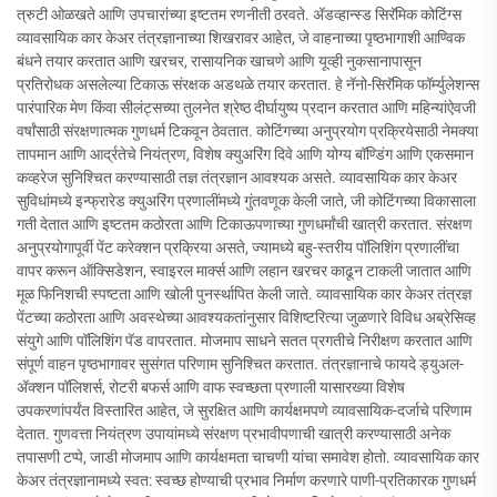
त्रुटी ओळखते आणि उपचारांच्या इष्टतम रणनीती ठरवते. अ‍ॅडव्हान्स्ड सिरॅमिक कोटिंग्स
व्यावसायिक कार केअर तंत्रज्ञानाच्या शिखरावर आहेत, जे वाहनाच्या पृष्ठभागाशी आण्विक
बंधने तयार करतात आणि खरचर, रासायनिक खाचणे आणि यूव्ही नुकसानापासून
प्रतिरोधक असलेल्या टिकाऊ संरक्षक अडथळे तयार करतात. हे नॅनो-सिरॅमिक फॉर्म्युलेशन्स
पारंपारिक मेण किंवा सीलंट्सच्या तुलनेत श्रेष्ठ दीर्घायुष्य प्रदान करतात आणि महिन्यांऐवजी
वर्षांसाठी संरक्षणात्मक गुणधर्म टिकवून ठेवतात. कोटिंगच्या अनुप्रयोग प्रक्रियेसाठी नेमक्या
तापमान आणि आर्द्रतेचे नियंत्रण, विशेष क्युअरिंग दिवे आणि योग्य बॉण्डिंग आणि एकसमान
कव्हरेज सुनिश्चित करण्यासाठी तज्ञ तंत्रज्ञान आवश्यक असते. व्यावसायिक कार केअर
सुविधांमध्ये इन्फ्रारेड क्युअरिंग प्रणालींमध्ये गुंतवणूक केली जाते, जी कोटिंगच्या विकासाला
गती देतात आणि इष्टतम कठोरता आणि टिकाऊपणाच्या गुणधर्मांची खात्री करतात. संरक्षण
अनुप्रयोगापूर्वी पेंट करेक्शन प्रक्रिया असते, ज्यामध्ये बहु-स्तरीय पॉलिशिंग प्रणालींचा
वापर करून ऑक्सिडेशन, स्वाइरल मार्क्स आणि लहान खरचर काढून टाकली जातात आणि
मूळ फिनिशची स्पष्टता आणि खोली पुनर्स्थापित केली जाते. व्यावसायिक कार केअर तंत्रज्ञ
पेंटच्या कठोरता आणि अवस्थेच्या आवश्यकतांनुसार विशिष्टरित्या जुळणारे विविध अब्रेसिव्ह
संयुगे आणि पॉलिशिंग पॅड वापरतात. मोजमाप साधने सतत प्रगतीचे निरीक्षण करतात आणि
संपूर्ण वाहन पृष्ठभागावर सुसंगत परिणाम सुनिश्चित करतात. तंत्रज्ञानाचे फायदे ड्युअल-
ॲक्शन पॉलिशर्स, रोटरी बफर्स आणि वाफ स्वच्छता प्रणाली यासारख्या विशेष
उपकरणांपर्यंत विस्तारित आहेत, जे सुरक्षित आणि कार्यक्षमपणे व्यावसायिक-दर्जाचे परिणाम
देतात. गुणवत्ता नियंत्रण उपायांमध्ये संरक्षण प्रभावीपणाची खात्री करण्यासाठी अनेक
तपासणी टप्पे, जाडी मोजमाप आणि कार्यक्षमता चाचणी यांचा समावेश होतो. व्यावसायिक कार
केअर तंत्रज्ञानामध्ये स्वत: स्वच्छ होण्याची प्रभाव निर्माण करणारे पाणी-प्रतिकारक गुणधर्म