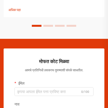
हाताळणीच्या समस्यांपासून मोकळे व्हायला ऑरोसोल उत्पादकांनी व्यापक
उपाययोजना राबविल्या पाहिजेत.
अधिक पहा
मोफत कोट मिळवा
आमचे प्रतिनिधी लवकरच तुमच्याशी संपर्क साधतील.
ईमेल
0/100
नाव