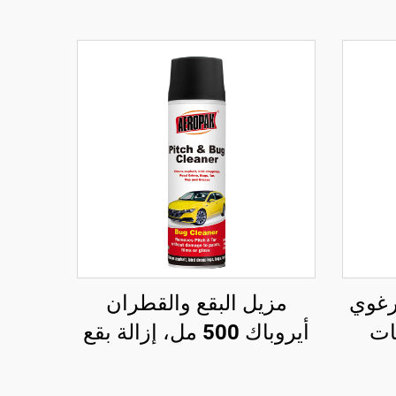
AEROPA الرغوي
مزيل البقع والقطران
ات
أيروباك 500 مل، إزالة بقع
مل، منظف
القطران وفضلات الطيور
والأوساخ العالقة بالطرق