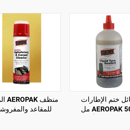
ئل ختم الإطارات
منظف K
AEROPAK 500 مل
للمقاعد والمفروش
طارات بدون أنبوب
والسجاد 500 
، يجب استخدامه مع
متعدد الأغراض