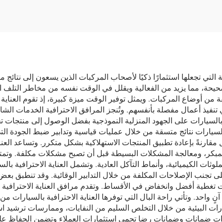
ضاغط هواء
لية التي تجعلها استثمارًا ذكيًا لأصحاب المركبات الذين يسعون إلى نتائج
صحيحة، مما يزيد من الفعالية ويقلل في الوقت نفسه من مخاطر التلف المح
فة من أوضاع المركبات. ويمثل توفير الوقت ميزة كبيرة، إذ تقوم العناية
يذ أعمال مفصلة بأنفسهم. وتُنجز المرافق الاحترافية الخدمات الشاملة
فية بالسيارات على الجهود المنزلية النموذجية بفضل الوصول إلى منتجا
لسيارات نتائج متسقة من خلال عمليات قياسية وتدابير ضبط الجودة التي
مقارنةً بإعادة تطبيق المنتجات الاستهلاكية بشكل متكرر. وتساعد العن
مبكر، ومعالجة المشكلات البسيطة قبل أن تصبح مشكلات مكلفة. وتمتد ا
لوثات الكيميائية، وأنماط التآكل العادية. وتشمل العناية الاحترافية ب
جنب الإصلاحات المكلفة من خلال التدابير الوقائية. وقد تنطبق بعض م
 تغطية أفضل وانخفاض في الأقساط. وتقدم مرافق العناية الاحترافية
ٍ واحد. وتأتي راحة البال التي توفرها العناية الاحترافية بالسيارات م
رات البيئية من خلال التخلص السليم من النفايات، وممارسات ترشيد اس
يارات ضمانات وضمانات رضا تحمي استثمارات العملاء وتضمن الحفاظ على