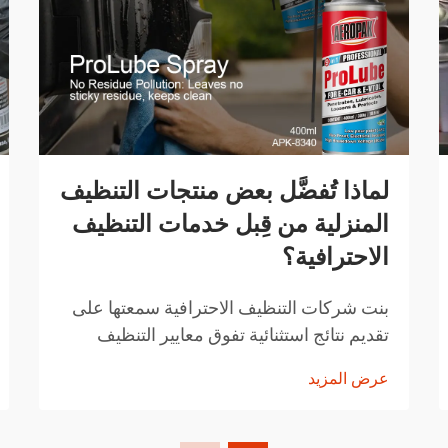
لماذا تُفضَّل بعض منتجات التنظيف
المنزلية من قِبل خدمات التنظيف
الاحترافية؟
بنت شركات التنظيف الاحترافية سمعتها على
تقديم نتائج استثنائية تفوق معايير التنظيف
المنزلية المعتادة. المنتجات التي تختارها ليست
عرض المزيد
اختيارات عشوائية، بل هي حلول تم اختيارها
بعناية وقد أثبتت فعاليتها...