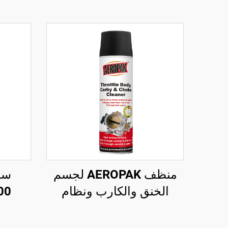
منظف AEROPAK لجسم
سا
الخنق والكارب ونظام
الإغلاق 500 مل، منظف
للإ
كارب للسيارة
داخلي