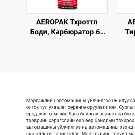
AEROPAK Тхроттл
A
Боди, Карбюратор ба
Ти
Чокийн Цэвэрлэгч
500м
500мл Машины Карб
Зо
Цэвэрлэгч
К
Аш
Мэргэжлийн автомашины үйлчилгээ нь илүү сай
олгох тул ухаалаг хөрөнгө оруулалт юм. Сурга
эрсдлийг хамгийн бага байлгах зорилгоор бүтээ
тээврийн хэрэгслийн өөр өөр байдлын тохирох
автомашины үйлчилгээ нь автомашины эзэнд бү
шаардлагыг арилгадаг. Мэргэжлийн төвүүд маш