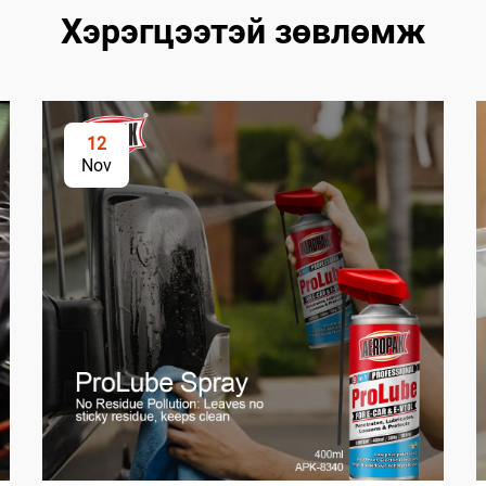
Хэрэгцээтэй зөвлөмж
12
Nov