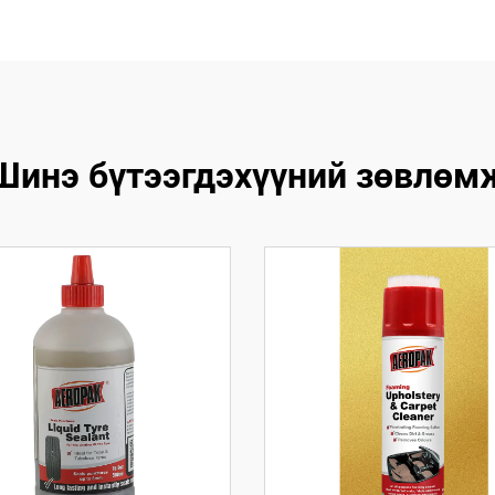
Шинэ бүтээгдэхүүний зөвлөм