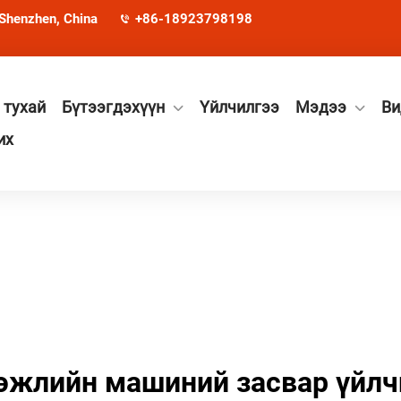
 Shenzhen, China
+86-18923798198
 тухай
Бүтээгдэхүүн
Үйлчилгээ
Мэдээ
Ви
их
эжлийн машиний засвар үйлч