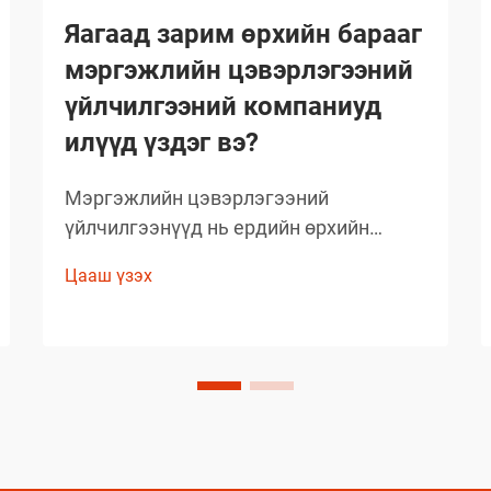
Яагаад зарим өрхийн барааг
мэргэжлийн цэвэрлэгээний
үйлчилгээний компаниуд
илүүд үздэг вэ?
Мэргэжлийн цэвэрлэгээний
үйлчилгээнүүд нь ердийн өрхийн
цэвэрлэгээний стандартыг давах
Цааш үзэх
чанартай үр дүнг гаргаж, өөрсдийн нэр
хүндийг бий болгосон. Тэд сонгож буй
бараанууд нь таамаглаж сонгосон биш
харин туршлагаар баталгаажсан,
өөрсдийн үр дүнтэй байдлыг нотолсон
шийдлүүд юм.