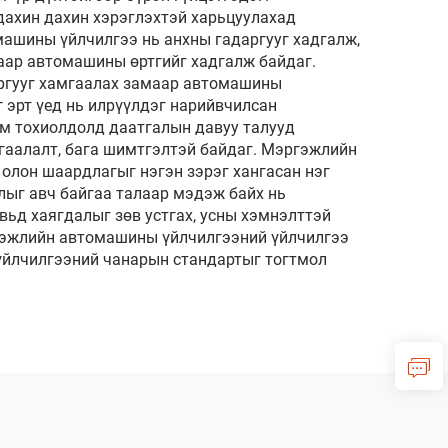
дахин дахин хэрэглэхтэй харьцуулахад
машины үйлчилгээ нь анхны гадаргууг хадгалж,
аар автомашины өртгийг хадгалж байдаг.
аргууг хамгаалах замаар автомашины
эрт үед нь илрүүлдэг нарийвчилсан
им тохиолдолд даатгалын давуу талууд
гаалалт, бага шимтгэлтэй байдаг. Мэргэжлийн
 олон шаардлагыг нэгэн зэрэг хангасан нэг
лыг авч байгаа талаар мэдэж байх нь
ьд хаягдалыг зөв устгах, усны хэмнэлттэй
ргэжлийн автомашины үйлчилгээний үйлчилгээ
л үйлчилгээний чанарын стандартыг тогтмол