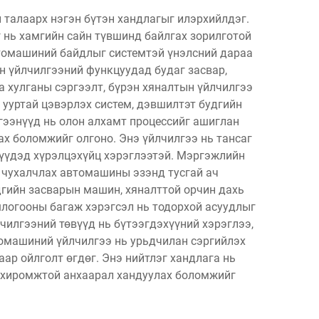
 талаарх нэгэн бүтэн хандлагыг илэрхийлдэг.
г нь хамгийн сайн түвшинд байлгах зорилготой
втомашиний байдлыг системтэй үнэлсний дараа
н үйлчилгээний функцуудад будаг засвар,
а хулганы сэргээлт, бүрэн хяналтын үйлчилгээ
 ууртай цэвэрлэх систем, дэвшилтэт будгийн
лгээнүүд нь олон алхамт процессийг ашиглан
ах боломжийг олгоно. Энэ үйлчилгээ нь тансаг
үүдэд хүрэлцэхүйц хэрэглээтэй. Мэргэжлийн
 чухалчлах автомашины эзэнд тусгай ач
гийн засварын машин, хяналттой орчин дахь
логооны багаж хэрэгсэл нь тодорхой асуудлыг
илгээний төвүүд нь бүтээгдэхүүний хэрэглээ,
томашиний үйлчилгээ нь урьдчилан сэргийлэх
р ойлголт өгдөг. Энэ нийтлэг хандлага нь
охиромжтой анхаарал хандуулах боломжийг