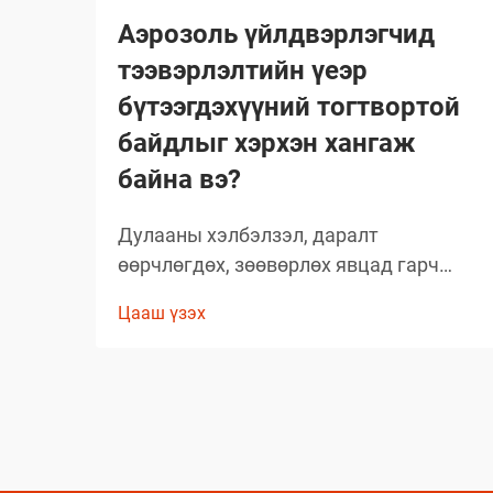
Аэрозоль үйлдвэрлэгчид
тээвэрлэлтийн үеэр
бүтээгдэхүүний тогтвортой
байдлыг хэрхэн хангаж
байна вэ?
Дулааны хэлбэлзэл, даралт
өөрчлөгдөх, зөөвөрлөх явцад гарч
болох асуудлууд зэрэг олон хүчин
Цааш үзэх
зүйлсийн улмаас глобал аэрозолын
салбар нь тээвэрлэлтийн үеэр
бүтээгдэхүүний бүрэлдэхүүн хэсгийн
бүтэн байдлыг хадгалахад тооless
дундаа сорилтуудтай тулгардаг. Иймд
аэрозол үйлдвэрлэгчид