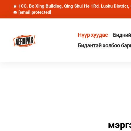
10C, Bo Xing Building, Qing Shui He 1Rd, Luohu District,
[email protected]
Нүүр хуудас
Бидний
Бидэнтэй холбоо бар
мэрг