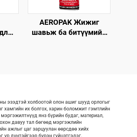
AEROPAK Жижиг
удлын
шавьж ба битүүмийн
толбо цэвэрлэгч 500
н
мл Асфальт, шувууны
 Олон
хаагуур, замын
н
бохирдлыг цэвэрлэх
ины эзэдтэй холбоотой олон ашиг шууд орлогыг
ыг хамгийн их болгох, харин боломжит гэмтлийн
р мэргэжилтнүүд янз бүрийн будаг, материал,
оохон давуу тал бөгөөд мэргэжлийн
йн ажлыг цаг зарцуулан өөрсдөө хийх
 үр дүнтэйгээр бүрэн гүйцэтгэдэг.