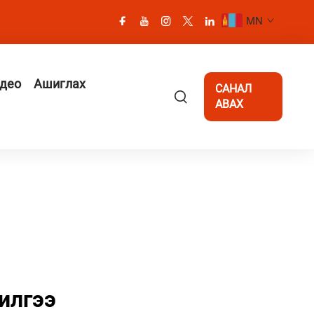
MN
део
Ашиглах
САНАЛ
АВАХ
илгээ