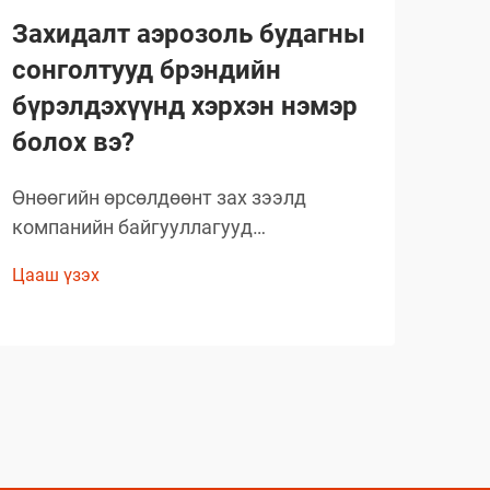
Захидалт аэрозоль будагны
Ма
сонголтууд брэндийн
ний
бүрэлдэхүүнд хэрхэн нэмэр
Маш
болох вэ?
ажил
хэр
Өнөөгийн өрсөлдөөнт зах зээлд
Цааш
хан
компанийн байгууллагууд
зар
бүтээгдэхүүнээ ялгаруулах, брэндийн
сэрг
Цааш үзэх
танихуйг бэхжүүлэхийн тулд тогтмол
мэдэ
шинэлэг аргуудыг хайж байдаг. Нэгэн
тоо
хүчтэй, гэхдээ ихэвчлэн анхаарал
яла
тавиагдахгүй байгаа шийдэл бол
мэрг
захидалт аэрозоль будагны
ашиглалтыг стратегийн түвшинд
ашиглахад оршино...