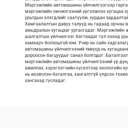
Мэргэжлийн автомашины үйлчилгээгээр гаргаса
мэргэжлийн эмчилгээний үргэлжлэх хугацаа ху
урьтдын элэгдлийг саатуулж, хурдан зардалт
Хамгаалалтын давуу талууд нь гадаад орчны в
амьдралын хугацааг уртасгадаг. Мэргэжлийн 
шалгалтын үйлчилгээг багтаадаг тул эзэнд ур
хамаарч болзошгүй юм. Учир нь сайн хадгалаг
автомашины үйлчилгээний төвүүд нь хугацааны 
дороосон багцуудыг санал болгодог. Баталгаа
мэргэжлийн автомашины үйлчилгээний үр дүнд 
ажиллах, хэрэглэгчийн хүсэлтээр экологийн х
нь ихэвчлэн баталгаа, хангалтгүй үлдсэн тохи
хангахад тусладаг.