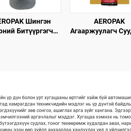
EROPAK Шингэн
AEROPAK
рний Битүүргэгч
Агааржуулагч Су
л Агааргүй Тирэнд
Эд Анги ба
риулсан Агаарын
Цэцэрлэгий
омпрессоргүй
Цэвэрлэгч 500мл
иглаж Болохгүй
Зориулалты
Цэвэрлэгч
н үр дүн болон урт хугацааны өртгийг хайж буй автомаш
лтад хамрагдсан техникчидийн мэдлэг нь үр дүнтэй байдл
гдэхүүнийг зөв сонгох, ашиглах арга зүйг хангана. Эдгээ
 эмчилгээний аргачлалыг мэддэг. Хугацаа хэмнэх нь том
тээгдэхүүн судлах, тоног төхөөрөмж худалдан авах, нари
ины эзэн өөр зүйлд анхаарлаа хандуулах үед л үйлчилгээг