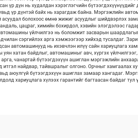
н үр дүн нь худалдан хэрэглэгчийн бүтээгдэхүүнүүдийг 
вьд үр дүнтэй байх нь харагдаж байна. Мэргэжлийн авто
ай асуудал болохоос өмнө жижиг асуудлыг шийдвэрлэх зам
андаль, цацраг, химийн бохирдол, хэвийн элэгдэлээс гад
автомашины үйлчилгээ нь боломжит засварын шаардлагыг 
ьдчилан сэргийлэх арга хэмжээгээр хийхэд тусалдаг. Зар
дсан автомашинууд нь ихэвчлэн илүү сайн хариуцлага хам
уян хатан байдлыг, автомашиныг авч, хүргэх үйлчилгээг,
т арга, чанартай бүтээгдэхүүн ашиглан мэргэжлийн анхаар
итгэл найдвар, тайвшралыг олгоно. Орчныг хамгаалах хув
увьд аюулгүй бүтээгдэхүүн ашиглах замаар хангадаг. Мэ
олдолд хариуцлага хүлээх гарантийг багтаасан байдаг ту