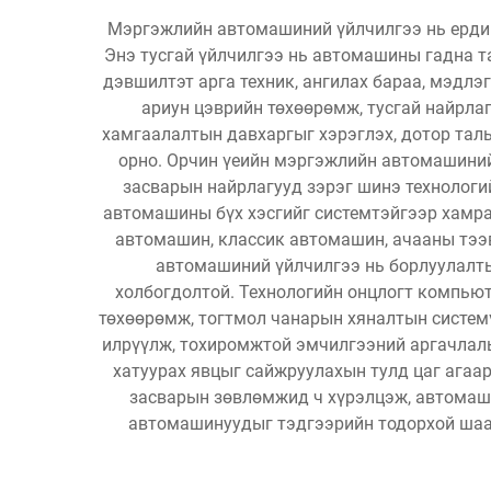
Мэргэжлийн автомашиний үйлчилгээ нь ердийн
Энэ тусгай үйлчилгээ нь автомашины гадна та
дэвшилтэт арга техник, ангилах бараа, мэдл
ариун цэврийн төхөөрөмж, тусгай найрла
хамгаалалтын давхаргыг хэрэглэх, дотор талы
орно. Орчин үеийн мэргэжлийн автомашиний 
засварын найрлагууд зэрэг шинэ технологий
автомашины бүх хэсгийг системтэйгээр хамрах
автомашин, классик автомашин, ачааны тээ
автомашиний үйлчилгээ нь борлуулалты
холбогдолтой. Технологийн онцлогт компью
төхөөрөмж, тогтмол чанарын хяналтын систем
илрүүлж, тохиромжтой эмчилгээний аргачлалы
хатуурах явцыг сайжруулахын тулд цаг агаа
засварын зөвлөмжид ч хүрэлцэж, автомаши
автомашинуудыг тэдгээрийн тодорхой шаа