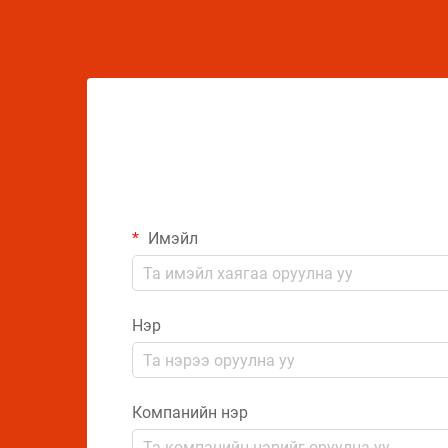
бүтээгдэхүүний чанарыг хамгаалахын
тулд комплекс арга хэмжээ авах
шаардлагатай.
Имэйл
Нэр
Компанийн нэр