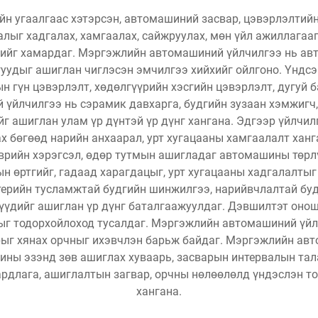
 угаалгаас хэтэрсэн, автомашиний засвар, цэвэрлэлтийн
лыг хадгалах, хамгаалах, сайжруулах, мөн үйл ажиллагаа
эгийг хамардаг. Мэргэжлийн автомашиний үйлчилгээ нь а
гуудыг ашиглан чиглэсэн эмчилгээ хийхийг ойлгоно. Үндсэ
н гүн цэвэрлэлт, хөдөлгүүрийн хэсгийн цэвэрлэлт, дугуй б
үйлчилгээ нь сэрамик давхарга, будгийн зузаан хэмжигч,
г ашиглан улам үр дүнтэй үр дүнг хангана. Эдгээр үйлчи
 бөгөөд нарийн анхаарал, урт хугацааны хамгаалалт ханг
врийн хэрэгсэл, өдөр тутмын ашигладаг автомашины төрл
н өртгийг, гадаад харагдацыг, урт хугацааны хадгалалтыг
терийн тусламжтай будгийн шинжилгээ, нарийвчлалтай буд
үүдийг ашиглан үр дүнг баталгаажуулдаг. Дэвшилтэт онош
г тодорхойлоход тусалдаг. Мэргэжлийн автомашиний үйлч
рыг хянах орчныг ихэвчлэн барьж байдаг. Мэргэжлийн ав
ны эзэнд зөв ашиглах хуваарь, засварын интервалын талаа
рдлага, ашиглалтын загвар, орчны нөлөөлөлд үндэслэн т
хангана.