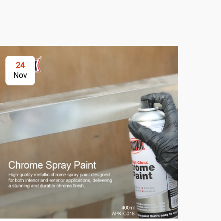
24
2
Nov
No