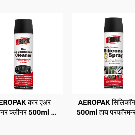
EROPAK कार एअर
AEROPAK सिलिकॉन स्
नर क्लीनर 500ml कार
500ml हाय परफॉरमन्
AC क्लीनर नो हार्म
एरोसॉल स्प्रे