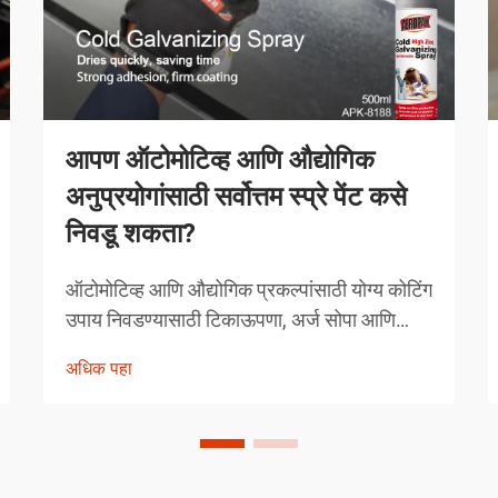
आपण ऑटोमोटिव्ह आणि औद्योगिक
अनुप्रयोगांसाठी सर्वोत्तम स्प्रे पेंट कसे
निवडू शकता?
ऑटोमोटिव्ह आणि औद्योगिक प्रकल्पांसाठी योग्य कोटिंग
उपाय निवडण्यासाठी टिकाऊपणा, अर्ज सोपा आणि
कार्यक्षमता वैशिष्ट्ये यांचा काळजीपूर्वक विचार करणे
अधिक पहा
आवश्यक असते. आधुनिक स्प्रे पेंटिंग तंत्रज्ञानाने तज्ञ
कसे दृष्टिकोन घेतात यात क्रांती घडवली आहे...