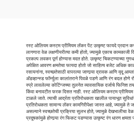
रस्ट ओलियम कस्टम प्रीमियम लॅकर पेंट उत्कृष्ट फायदे प्रदान करते ज
लागणारा वेळ लक्षणीयरीत्या कमी होतो, ज्यामुळे एकाच कामकाजी द
प्रकल्प लवकर पूर्ण होण्यास मदत होते. उत्कृष्ट चिकटण्याच्या गुणधर
अपेक्षित आवरण क्षमतेचा फायदा होतो जो साहित्य बजेट अधिक काळ 
रसायनांना, स्वच्छतेसाठी वापरल्या जाणार्‍या द्रावक आणि मृदू आम्ल
अ‍ॅडव्हान्स्ड फॉर्म्युला कालांतराने पिवळे पडणे आणि रंग बदल होण
स्प्रे लावलेल्या कोटिंग्जच्या तुलनेत व्यावसायिक दर्जाचे फिनिश त
किंवा बनावटीत फरक दिसत नाही. रस्ट ओलियम कस्टम प्रीमियम लॅकर
टाळले जाते. त्याची आर्द्रता प्रतिरोधकता खालील पायाभूत सुविधां
प्रतिरोधकता सामान्य लॅकर कामगिरीपेक्षा जास्त आहे, ज्यामुळे 
असल्याने स्वच्छतेची प्रक्रिया सुलभ होते, ज्यामुळे देखभालीचा 
प्रदूषकांमुळे होणार्‍या रंग फिकट पडण्यास उत्कृष्ट रंग धारण क्ष