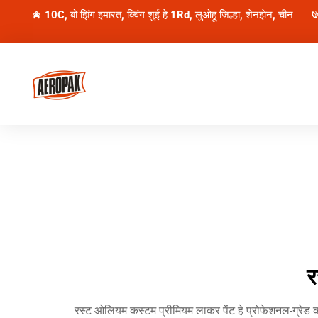
10C, बो झिंग इमारत, क्विंग शुई हे 1Rd, लुओहू जिल्हा, शेनझेन, चीन
र
रस्ट ओलियम कस्टम प्रीमियम लाकर पेंट हे प्रोफेशनल-ग्रेड कोट