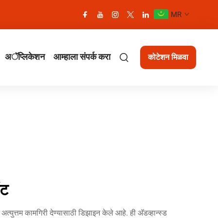
MR
अॅप्लिकेशन
आम्हाला संपर्क करा
कोटेशन मिळवा
ंट
युत्तम कामगिरी देण्यासाठी डिझाइन केले आहे. ही अ‍ॅडव्हान्स्ड