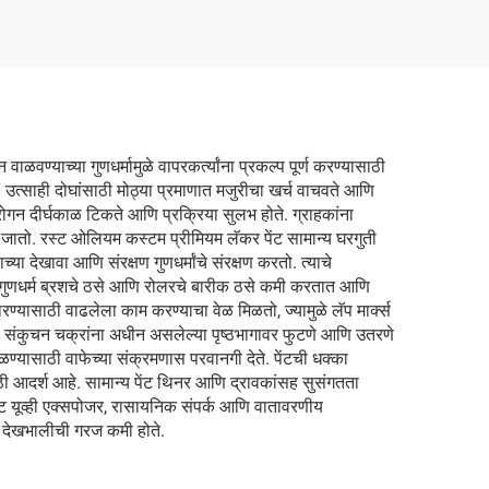
ाळवण्याच्या गुणधर्मामुळे वापरकर्त्यांना प्रकल्प पूर्ण करण्यासाठी
उत्साही दोघांसाठी मोठ्या प्रमाणात मजुरीचा खर्च वाचवते आणि
रंगरोगन दीर्घकाळ टिकते आणि प्रक्रिया सुलभ होते. ग्राहकांना
ा जातो. रस्ट ओलियम कस्टम प्रीमियम लॅकर पेंट सामान्य घरगुती
या देखावा आणि संरक्षण गुणधर्मांचे संरक्षण करतो. त्याचे
-समतलन गुणधर्म ब्रशचे ठसे आणि रोलरचे बारीक ठसे कमी करतात आणि
ारण्यासाठी वाढलेला काम करण्याचा वेळ मिळतो, ज्यामुळे लॅप मार्क्स
णि संकुचन चक्रांना अधीन असलेल्या पृष्ठभागावर फुटणे आणि उतरणे
ळण्यासाठी वाफेच्या संक्रमणास परवानगी देते. पेंटची धक्का
ठी आदर्श आहे. सामान्य पेंट थिनर आणि द्रावकांसह सुसंगतता
ेंट यूव्ही एक्सपोजर, रासायनिक संपर्क आणि वातावरणीय
णि देखभालीची गरज कमी होते.