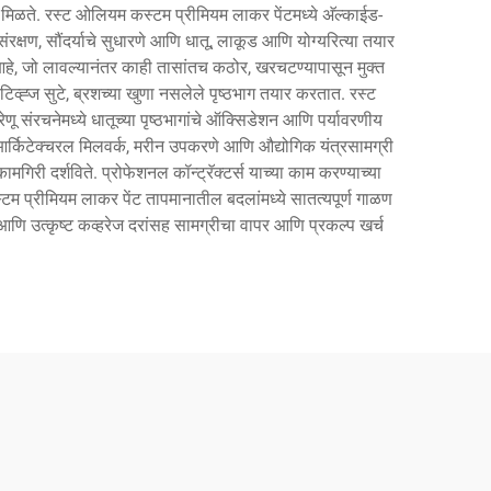
निश मिळते. रस्ट ओलियम कस्टम प्रीमियम लाकर पेंटमध्ये अ‍ॅल्काईड-
ंरक्षण, सौंदर्याचे सुधारणे आणि धातू, लाकूड आणि योग्यरित्या तयार
ुला आहे, जो लावल्यानंतर काही तासांतच कठोर, खरचटण्यापासून मुक्त
ॅडिटिव्ह्ज सुटे, ब्रशच्या खुणा नसलेले पृष्ठभाग तयार करतात. रस्ट
 संरचनेमध्ये धातूच्या पृष्ठभागांचे ऑक्सिडेशन आणि पर्यावरणीय
, आर्किटेक्चरल मिलवर्क, मरीन उपकरणे आणि औद्योगिक यंत्रसामग्री
िरी दर्शविते. प्रोफेशनल कॉन्ट्रॅक्टर्स याच्या काम करण्याच्या
्टम प्रीमियम लाकर पेंट तापमानातील बदलांमध्ये सातत्यपूर्ण गाळण
े आणि उत्कृष्ट कव्हरेज दरांसह सामग्रीचा वापर आणि प्रकल्प खर्च