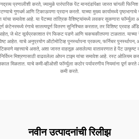
ंगद्रव्य प्रणालीशी करते, ज्यामुळे पारंपारिक पेंट मानदंडांपेक्षा जास्त चांगली फि
याचे गुणधर्म आणि टिकाऊपणा प्रदान करतो. याच्या मुख्य कार्यामध्ये पृष्ठभागाचे स
षण यांचा समावेश आहे. या पेंटच्या तांत्रिक वैशिष्ट्यांमध्ये लवकर सुकणारा फॉर्म्य
 पूर्ण कंटेनरमध्ये रंगाचे सातत्यपूर्ण वितरण सुनिश्चित करतात, तर विशिष्ट प्रवाह अ‍
 आहेत, जे थेट सूर्यप्रकाशात रंग फिकट पडणे आणि चकचकीतपणा टाळतात. याच्या रेणू
्ट आहेत. याचे अनुप्रयोग ऑटोमोटिव्ह पुनर्स्थापना प्रकल्प, फर्निचर पुनर्स्थापन
वणे महत्त्वाचे असते, अशा जास्त वाहतूक असलेल्या वातावरणात हे पेंट उत्कृष्ट कामग
 आणि निर्विघ्न मिश्रणासाठी वाढवलेला ओपन टाइम यांचा समावेश आहे. रस्ट ओलियम कस
न निकाल मिळतात. याचे कमी-व्हीओसी फॉर्म्युला कठोर पर्यावरणीय नियमांना पूर्ण करत
कमी करते.
नवीन उत्पादनांची रिलीझ