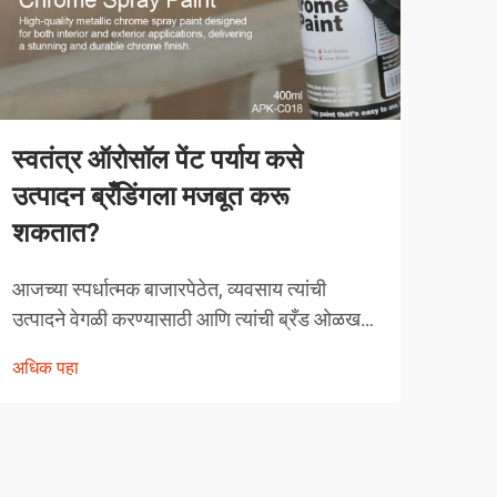
स्वतंत्र ऑरोसॉल पेंट पर्याय कसे
व्या
उत्पादन ब्रँडिंगला मजबूत करू
करत
शकतात?
व्याव
स्पर्ध
आजच्या स्पर्धात्मक बाजारपेठेत, व्यवसाय त्यांची
तंत्र
उत्पादने वेगळी करण्यासाठी आणि त्यांची ब्रँड ओळख
अधिक
चुका 
मजबूत करण्यासाठी नाविन्यपूर्ण मार्ग शोधत असतात.
अधिक पहा
क्षेत्
एक शक्तिशाली पण अनेकदा दुर्लक्षित केलेले उपाय
म्हणजे स्वतंत्र ऑरोसॉल पेंट अर्जाचा रणनीतिक
वापर...