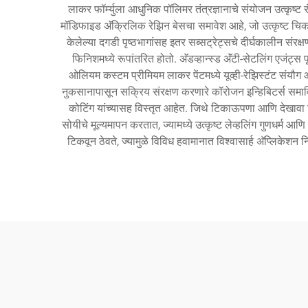
लाकर फॉर्म्युला आधुनिक पॉलिमर तंत्रज्ञानाचे संयोजन उत्कृष्ट र
मॉडिफाइड अ‍ॅक्रिलिक रेझिन बेसचा समावेश आहे, जो उत्कृष्ट चिकटण्
केलेल्या दगडी पृष्ठभागांसह इतर सब्सट्रेट्सचे दीर्घकालीन संरक्
फिनिशमध्ये रूपांतरित होतो. अ‍ॅडव्हान्स्ड अ‍ॅंटी-सेटलिंग एजंट्स
ओलियम कस्टम प्रीमियम लाकर पेंटमध्ये यूव्ही-रेझिस्टंट संयौग
नुकसानापासून सक्रिय संरक्षण करणारे कॉरोजन इन्हिबिटर्स समाविष
कोटिंग यांच्यासह विस्तृत आहेत. जिथे टिकाऊपणा आणि देखावा टिक
सोयीचे मूल्यमापन करतात, ज्यामध्ये उत्कृष्ट लेव्हलिंग गुणधर्म
टिकवून ठेवते, ज्यामुळे विविध हवामानात विश्वासार्ह अ‍ॅप्लिकेश