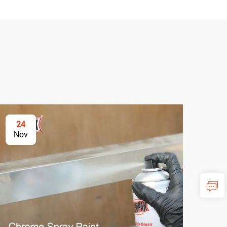
24
2
Nov
No