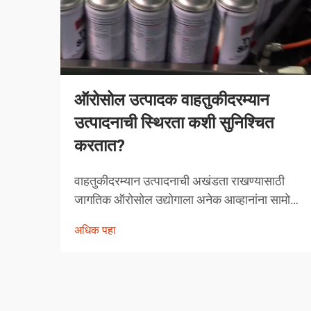
ऑरोसोल उत्पादक वाहतुकीदरम्यान
उत्पादनाची स्थिरता कशी सुनिश्चित
करतात?
वाहतुकीदरम्यान उत्पादनाची अखंडता राखण्यासाठी
जागतिक ऑरोसोल उद्योगाला अनेक आव्हानांना सामोरे
जावे लागते. तापमानातील चढ-उतार, दाबातील बदल
अधिक पहा
आणि हाताळणीच्या समस्यांपासून मोकळे व्हायला
ऑरोसोल उत्पादकांनी व्यापक उपाययोजना राबविल्या
पाहिजेत.