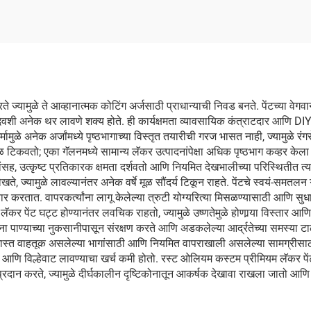
्यामुळे ते आव्हानात्मक कोटिंग अर्जसाठी प्राधान्याची निवड बनते. पेंटच्या वेगवान व
िवशी अनेक थर लावणे शक्य होते. ही कार्यक्षमता व्यावसायिक कंत्राटदार आणि DIY 
्मामुळे अनेक अर्जांमध्ये पृष्ठभागाच्या विस्तृत तयारीची गरज भासत नाही, ज्यामुळे 
टिकवतो; एका गॅलनमध्ये सामान्य लॅकर उत्पादनांपेक्षा अधिक पृष्ठभाग कव्हर केल
ांसह, उत्कृष्ट प्रतिकारक क्षमता दर्शवतो आणि नियमित देखभालीच्या परिस्थितीत त्याच्
े रोखते, ज्यामुळे लावल्यानंतर अनेक वर्षे मूळ सौंदर्य टिकून राहते. पेंटचे स्वयं
यार करतात. वापरकर्त्यांना लागू केलेल्या त्रुटी योग्यरित्या मिसळण्यासाठी आणि सुध
 पेंट घट्ट होण्यानंतर लवचिक राहतो, ज्यामुळे उष्णतेमुळे होणार्‍या विस्तार आ
ना पाण्याच्या नुकसानीपासून संरक्षण करते आणि अडकलेल्या आर्द्रतेच्या समस्या टा
ते जास्त वाहतूक असलेल्या भागांसाठी आणि नियमित वापराखाली असलेल्या सामग्रीसा
वेळ आणि विल्हेवाट लावण्याचा खर्च कमी होतो. रस्ट ओलियम कस्टम प्रीमियम लॅकर प
मता प्रदान करते, ज्यामुळे दीर्घकालीन दृष्टिकोनातून आकर्षक देखावा राखला जातो आ