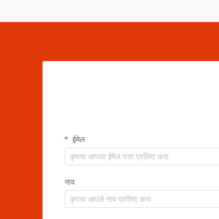
ईमेल
नाव