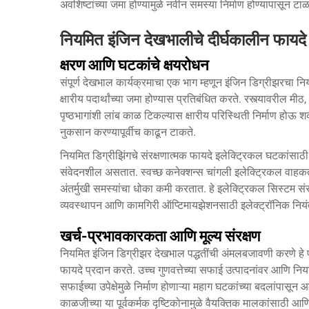
अवशिष्टांच्या जमा होण्यामुळे नवीन समस्या निर्माण होण्यापासून टाळ
नियमित इंजिन देखभालीचे दीर्घकालीन फायदे
क्षरण आणि घटकांचे क्षयरोधन
संपूर्ण देखभाल कार्यक्रमाचा एक भाग म्हणून इंजिन डिग्रीझरचा न
क्षारीय पदार्थांच्या जमा होण्यास प्रतिबंधित करते. रस्त्यावरील म
पृष्ठभागांशी लांब काळ टिकल्यास क्षारीय परिस्थिती निर्माण होऊ शक
नुकसान करण्यापूर्वीच काढून टाकते.
नियमित डिग्रीझिंगचे संरक्षणात्मक फायदे इलेक्ट्रिकल घटकांसाठी
संवेदनशील असतात. स्वच्छ कनेक्शन्स चांगली इलेक्ट्रिकल वा
अंतर्मुखी समस्यांचा धोका कमी करतात. हे इलेक्ट्रिकल सिस्टम संरक
व्यवस्थापन आणि कामगिरी ऑप्टिमायझेशनसाठी इलेक्ट्रॉनिक नियंत
खर्च-प्रभावकारकता आणि मूल्य संरक्षण
नियमित इंजिन डिग्रीझर देखभाल पद्धतींची अंमलबजावणी करणे हे प्र
फायदे प्रदान करते. उच्च गुणवत्तेच्या सफाई उत्पादनांवर आणि न
सफाईच्या उपेक्षेमुळे निर्माण होणाऱ्या महाग घटकांच्या बदलांपासून 
काळजीच्या या पूर्वकर्मक दृष्टिकोनामुळे वैयक्तिक मालकांसाठी आण