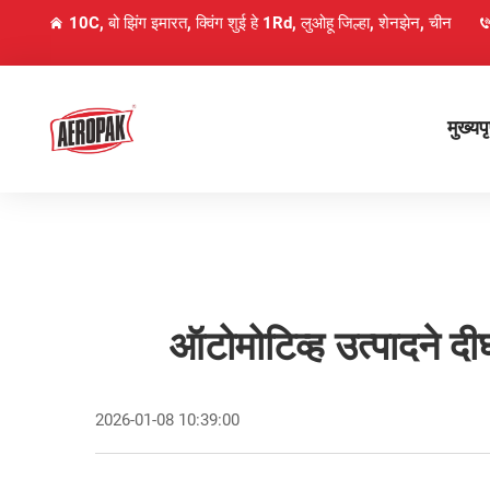
10C, बो झिंग इमारत, क्विंग शुई हे 1Rd, लुओहू जिल्हा, शेनझेन, चीन
मुख्यपृ
ऑटोमोटिव्ह उत्पादने द
2026-01-08 10:39:00