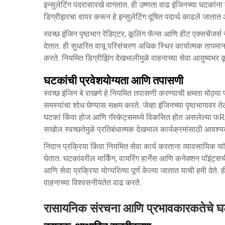
इन्सुलेटिंग पदरासारखे वागतात. ही उष्णता वाढ इंजिनच्या घटकांना त
डिग्रीझरचा वापर करून हे इन्सुलेटिंग दूषित पदार्थ काढले जातात आ
स्वच्छ इंजिन पृष्ठभाग रेडिएटर, कूलिंग फॅन्स आणि हीट एक्सचेंजर्स 
देतात. ही सुधारित वायू परिसंचरण अधिक स्थिर कार्यात्मक तापम
करते. नियमित डिग्रीझिंग देखभालीमुळे वाहनाच्या सेवा आयुष्यभर कूलि
घटकांची प्रवेशयोग्यता आणि तपासणी
स्वच्छ इंजिन बे राखणे हे नियमित तपासणी करण्याची क्षमता मोठ्या प्र
समस्यांचा शोध घेण्यास सक्षम करते. जेव्हा इंजिनच्या पृष्ठभागावर त
घटकां किंवा होज आणि गॅस्केट्समध्ये विकसित होत असलेल्या फR
सखोल स्वच्छतेमुळे प्रतिबंधात्मक देखभाल कार्यक्रमांसाठी आवश्यक 
निदान प्रक्रिया किंवा नियमित सेवा कार्य करताना व्यावसायिक यांत
घेतात. घटकांवरील मार्किंग, वायरिंग हार्नेस आणि कनेक्शन पॉइंट्स
आणि सेवा प्रक्रिया योग्यरित्या पूर्ण केल्या जातात याची हमी देते
वाहनाच्या विश्वसनीयतेत वाढ करते.
रासायनिक संरचना आणि प्रभावकारकतेचे 