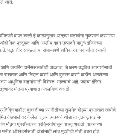
ले जाते.
ियमितपणे वापर करणे हे काळानुसार धातूच्या घटकांना नुकसान करणाऱ्या
ीठ, औद्योगिक प्रदूषक आणि अम्लीय दहन उत्पादने यामुळे इंजिनच्या
ते. पद्धतशीर स्वच्छता या संभाव्यपणे हानिकारक पदार्थांना स्थायी
 आणि वायरिंग हार्नेसेससाठीही वाढतात, जे क्षरण-उद्भवित अपयशांसाठी
हकता राखतात आणि निदान करणे आणि दुरुस्त करणे कठीण असलेल्या
्षण आधुनिक वाहनांसाठी विशेषतः महत्त्वाचे आहे, ज्यांचा इंजिन
्रणांवर मोठ्या प्रमाणात अवलंबित्व असतो.
तिक्रियाशील दुरुस्तीच्या रणनीतींच्या तुलनेत मोठ्या प्रमाणात खर्चाचे
ियमित देखभालीवर केलेला तुलनात्मकपणे थोडासा गुंतवणूक इंजिन
आणि मोठ्या पुनर्संस्करण प्रक्रियांपासून वाचवू शकतो. वाहनाच्या
ि फ्लीट ऑपरेटर्ससाठी दोघांनाही लांब मुदतीची मोठी बचत होते.