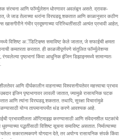
सायनिक संरचना आणि फॉर्म्युलेशन धोरणावर अवलंबून असते. द्रावक-
तात, जे जाड तेलाच्या थरांना विरघडवू शकतात आणि काळानुसार कठीण
न्स खासगीरीने गंभीर प्रदूषणाच्या परिस्थितींसाठी अत्यंत प्रभावी आहेत,
न्समध्ये विशिष्ट अॅडिटिव्ह्स समाविष्ट केले जातात, जे सफाईची क्षमता
नाची कमतरता करतात. ही काळजीपूर्णपणे संतुलित फॉर्म्युलेशन्स
 रंगवलेल्या पृष्ठभागां किंवा आधुनिक इंजिन डिझाइनमध्ये सामान्यतः
.
भावशीलतेवर आणि दीर्घकालीन वाहनाच्या विश्वसनीयतेवर महत्त्वाचा प्रभाव
दने उबदार इंजिन पृष्ठभागावर लावली जातात, ज्यामुळे रासायनिक घटक
शकतात आणि त्यांना विरघडवू शकतात. तथापि, सुरक्षा विचारांमुळे
हाताळण्यासाठी योग्य तापमानापर्यंत थंड करणे आवश्यक आहे.
 सफाईची प्रभावशीलता ऑप्टिमाइझ करण्यासाठी आणि संवेदनशील घटकांचे
वण्याच्या पद्धतींसाठी विशिष्ट सूचना समाविष्ट असतात. निर्मात्याच्या
ीयतेला सकारात्मकपणे योगदान देते, तर अयोग्य रासायनिक संपर्क किंवा