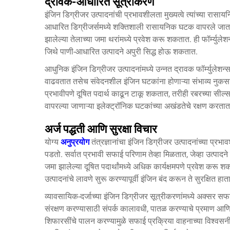
द्रावक-आधारित सूत्रीकरण
इंजिन डिग्रीजर उत्पादनांची प्रभावशीलता मुख्यत्वे त्यांच्या रा
आधारित डिग्रीजर्समध्ये शक्तिशाली रासायनिक घटक वापरले जा
झालेल्या तेलाच्या जमा थरांमध्ये प्रवेश करू शकतात. ही फॉर्म्युलेश
जिथे पाणी-आधारित उत्पादने अपुरी सिद्ध होऊ शकतात.
आधुनिक
इंजिन डिग्रीजर
उत्पादनांमध्ये उन्नत द्रावक फॉर्म्युलेश
वाढवतात तसेच संवेदनशील इंजिन घटकांना होणाऱ्या संभाव्य नुकसा
प्रभावीपणे दूषित पदार्थ काढून टाकू शकतात, तरीही रबरच्या सील्स,
वापरल्या जाणाऱ्या इलेक्ट्रॉनिक घटकांच्या अखंडतेचे रक्षण करतात
अर्ज पद्धती आणि सुरक्षा विचार
योग्य
अनुप्रयोग
तंत्रज्ञानांचा इंजिन डिग्रीजर उत्पादनांच्या प्र
पडतो. सर्वात प्रभावी सफाई परिणाम तेव्हा मिळतात, जेव्हा उत्पा
जमा झालेल्या दूषित पदार्थांमध्ये अधिक कार्यक्षमपणे प्रवेश करू 
उत्पादनांचे लावणे सुरू करण्यापूर्वी इंजिन बंद करून ते सुरक्षित 
व्यावसायिक-दर्जाच्या इंजिन डिग्रीजर सूत्रीकरणांमध्ये अक्सर
संरक्षण करण्यासाठी संपर्क कालावधी, पातळ करण्याचे प्रमाण आणि धु
शिफारसींचे पालन करण्यामुळे सफाई प्रक्रिया वाहनाच्या विश्वसन