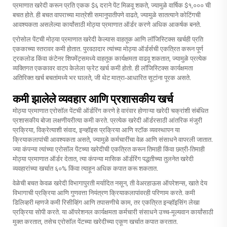
प्रमाणात खरेदी करून प्रति एकक $६ दराने पेंट मिळवू शकते, ज्यामुळे वार्षिक $१,००० ची
बचत होते. ही बचत वापराच्या मात्रेशी समानुपातीपणे वाढते, ज्यामुळे सातत्याने कोटिंगची
आवश्यकता असलेल्या कार्यांसाठी मोठ्या प्रमाणात ऑर्डर करणे अधिक आकर्षक बनते.
एरोसोल पेंटची मोठ्या प्रमाणात खरेदी केल्यास वाहतूक आणि लॉजिस्टिक्स खर्चही प्रति
एककाच्या स्तरावर कमी होतात. पुरवठादार त्यांच्या मोठ्या ऑर्डर्सची एकत्रित करून पूर्ण
ट्रकलोड किंवा कंटेनर शिपमेंट्समध्ये वाहतूक कार्यक्षमता वाढवू शकतात, ज्यामुळे प्रत्येक
व्यक्तिगत एककावर वाटप केलेला फ्रेट खर्च कमी होतो. ही लॉजिस्टिक्स कार्यक्षमता
अतिरिक्त खर्च बचतांमध्ये भर घालते, जी थेट मात्रा-आधारित सूटांना पूरक असते.
कमी झालेले व्यवहार आणि प्रशासकीय खर्च
मोठ्या प्रमाणात एरोसॉल पेंटची ऑर्डरिंग करणे हे वारंवार होणाऱ्या खरेदी चक्रांशी संबंधित
प्रशासकीय बोजा लक्षणीयरीत्या कमी करते. प्रत्येक खरेदी ऑर्डरसाठी आंतरिक मंजुरी
प्रक्रिया, विक्रेत्याशी संवाद, इन्व्हॉइस प्रक्रिया आणि स्टॉक व्यवस्थापन या
क्रियाकलापांची आवश्यकता असते, ज्यामुळे कर्मचारींचा वेळ आणि संसाधने वापरली जातात.
ज्या कंपन्या त्यांच्या एरोसॉल पेंटच्या खरेदीची एकत्रित करून तिमाही किंवा छत्री-तिमाही
मोठ्या प्रमाणात ऑर्डर देतात, त्या कंपन्या मासिक ऑर्डरिंग पद्धतीच्या तुलनेत खरेदी
व्यवहारांच्या खर्चात ६०% किंवा त्याहून अधिक कपात करू शकतात.
वेळेची बचत केवळ खरेदी विभागापुरती मर्यादित नसून, ती वेअरहाऊस ऑपरेशन्स, खाते देय
विभागाची प्रक्रिया आणि गुणवत्ता नियंत्रण क्रियाकलापांवरही परिणाम करते. कमी
डिलिव्हरी म्हणजे कमी रिसीव्हिंग आणि तपासणीचे काम, तर एकत्रित इन्व्हॉइसिंग लेखा
प्रक्रिया सोपी करते. या ऑपरेशनल कार्यक्षमता कर्मचारी संसाधने उच्च-मूल्यवान कार्यांसाठी
मुक्त करतात, तसेच एरोसॉल पेंटच्या खरेदीच्या एकूण खर्चात कपात करतात.