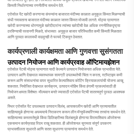
किमती निर्धारणाच्या रणनीतींना समर्थन देते.
एरोसोल पेंट खरेदी करणाऱ्या कंपन्यांना बाजारात मंदीच्या काळात अनुकूल किंमत मिळण्याची
संधी गमावताना बाजारात मंदीच्या काळात जास्त किंमत मोजावी लागते. मोठ्या प्रमाणात
खरेदी करण्याच्या धोरणामुळे खरेदीदारांना त्यांच्या खरेदीची वेळ अधिक रणनीतिकदृष्ट्या
ठरविण्याची परवानगी मिळते, संभाव्यतः अनुकूल बाजार परिस्थितीत कमी किंमती मिळतात
आणि पुरवठा कालावधी वाढवूनही ते फायदे टिकवून ठेवतात.
कार्यप्रणाली कार्यक्षमता आणि गुणवत्ता सुसंगतता
उत्पादन नियोजन आणि कार्यप्रवाह ऑप्टिमायझेशन
एरोसोल पेंटची मोठ्या प्रमाणात यादी केल्याने उत्पादन नियोजनात अधिक प्रभावीता येते.
उत्पादन आणि देखभाल व्यवस्थापक सामग्री उपलब्धतेची चिंता न करता, स्टॉपटाइम कमी
करून आणि संसाधनांचा वापर सुधारित केल्याशिवाय कोटिंग क्रियाकलापांची योजना आखू
शकतात. नियोजित देखभाल कार्यक्रम, उत्पादन मोहिम किंवा हंगामी प्रकल्पांसाठी ही
नियोजन क्षमता विशेषतः मौल्यवान बनते ज्यासाठी एरोसोल पेंटची सातत्यपूर्ण पुरवठा आवश्यक
असते.
स्थिर एरोसॉल पेंट उपलब्धता उत्पादन विलंब, आपत्कालीन खरेदी आणि प्रत्यायातील
साहित्यामुळे होणाऱ्या अपव्ययाचे निराकरण करून लीन मॅन्युफॅक्चरिंगच्या तत्त्वांना समर्थन देते.
साहित्याच्या कमतरतेमुळे किंवा डिलिव्हरीच्या विलंबामुळे होणाऱ्या विरामाशिवाय ऑपरेशन्स
एकसमान कार्यप्रवाह रिदम राखू शकतात. ही ऑपरेशनल सुगमता संपूर्ण उपकरण
प्रभावशीलता सुधारते आणि सतत सुधारणा प्रयत्नांना समर्थन देते.