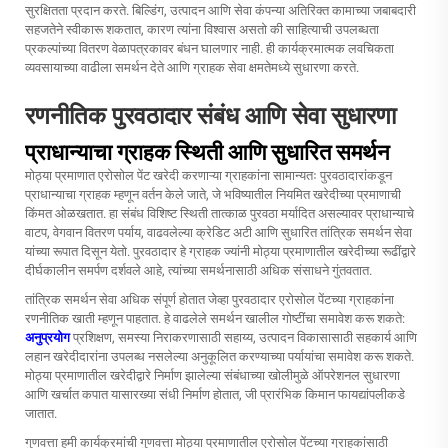
सुरक्षितता प्रदान करते. बिल्डिंग, उत्पादन आणि सेवा कंपन्या अतिरिक्त कामाच्या जबाबदारी
सहजतेने स्वीकारू शकतात, कारण त्यांना विश्वास असतो की साहित्याची उपलब्धता
प्रकल्पांच्या वितरण वेळापत्रकावर बंधन घालणार नाही. ही कार्यक्रमात्मक लवचिकता
व्यवसायाच्या वाढीला समर्थन देते आणि ग्राहक सेवा क्षमतेमध्ये सुधारणा करते.
रणनीतिक पुरवठादार संबंध आणि सेवा सुधारणा
प्राधान्याचा ग्राहक स्थिती आणि सुधारित समर्थन
मोठ्या प्रमाणात एरोसोल पेंट खरेदी करणाऱ्या ग्राहकांना सामान्यतः पुरवठादारांकडून
प्राधान्याचा ग्राहक म्हणून वर्तन केले जाते, जे भविष्यातील नियमित खरेदीच्या प्रमाणाची
किंमत ओळखतात. हा संबंध विशिष्ट स्थिती तात्काळ पुरवठा मर्यादित असल्यावर प्राधान्याचे
वाटप, वेगवान वितरण पर्याय, वाढवलेल्या क्रेडिट अटी आणि सुधारित तांत्रिक समर्थन सेवा
यांच्या रूपात दिसून येतो. पुरवठादार हे ग्राहक ज्यांनी मोठ्या प्रमाणातील खरेदीच्या रूढींद्वारे
दीर्घकालीन समर्पण दर्शवले आहे, त्यांच्या समर्थनासाठी अधिक संसाधने गुंतवतात.
तांत्रिक समर्थन सेवा अधिक संपूर्ण होतात जेव्हा पुरवठादार एरोसोल पेंटच्या ग्राहकांना
रणनीतिक खाती म्हणून पाहतात. हे वाढलेले समर्थन खालील गोष्टींचा समावेश करू शकते:
अनुप्रयोग
प्रशिक्षण, समस्या निराकरणासाठी सहाय्य, उत्पादन विकासासाठी सहकार्य आणि
लहान खरेदीदारांना उपलब्ध नसलेल्या अनुकूलित करण्याच्या पर्यायांचा समावेश करू शकते.
मोठ्या प्रमाणातील खरेदीद्वारे निर्माण झालेल्या संबंधाच्या खोलीमुळे ऑपरेशनल सुधारणा
आणि खर्चात कपात यासारख्या संधी निर्माण होतात, जी प्रारंभिक किमान फायद्यांपलीकडे
जातात.
गुणवत्ता हमी कार्यक्रमांची गुणवत्ता मोठ्या प्रमाणातील एरोसोल पेंटच्या ग्राहकांसाठी