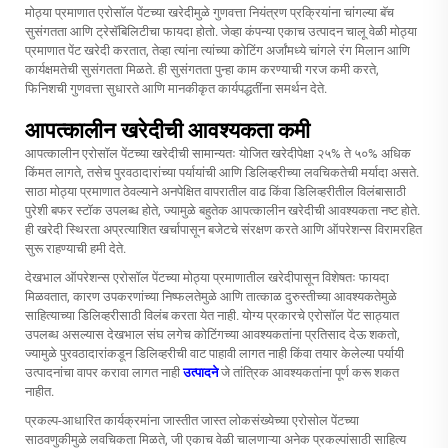
मोठ्या प्रमाणात एरोसॉल पेंटच्या खरेदीमुळे गुणवत्ता नियंत्रण प्रक्रियांना चांगल्या बॅच
सुसंगतता आणि ट्रेसॅबिलिटीचा फायदा होतो. जेव्हा कंपन्या एकाच उत्पादन चालू वेळी मोठ्या
प्रमाणात पेंट खरेदी करतात, तेव्हा त्यांना त्यांच्या कोटिंग अर्जांमध्ये चांगले रंग मिलान आणि
कार्यक्षमतेची सुसंगतता मिळते. ही सुसंगतता पुन्हा काम करण्याची गरज कमी करते,
फिनिशची गुणवत्ता सुधारते आणि मानकीकृत कार्यपद्धतींना समर्थन देते.
आपत्कालीन खरेदीची आवश्यकता कमी
आपत्कालीन एरोसॉल पेंटच्या खरेदीची सामान्यतः योजित खरेदीपेक्षा २५% ते ५०% अधिक
किंमत लागते, तसेच पुरवठादारांच्या पर्यायांची आणि डिलिव्हरीच्या लवचिकतेची मर्यादा असते.
साठा मोठ्या प्रमाणात ठेवल्याने अनपेक्षित वापरातील वाढ किंवा डिलिव्हरीतील विलंबासाठी
पुरेशी बफर स्टॉक उपलब्ध होते, ज्यामुळे बहुतेक आपत्कालीन खरेदीची आवश्यकता नष्ट होते.
ही खरेदी स्थिरता अप्रत्याशित खर्चापासून बजेटचे संरक्षण करते आणि ऑपरेशन्स विरामरहित
सुरू राहण्याची हमी देते.
देखभाल ऑपरेशन्स एरोसॉल पेंटच्या मोठ्या प्रमाणातील खरेदीपासून विशेषतः फायदा
मिळवतात, कारण उपकरणांच्या निष्फलतेमुळे आणि तात्काळ दुरुस्तीच्या आवश्यकतेमुळे
साहित्याच्या डिलिव्हरीसाठी विलंब करता येत नाही. योग्य प्रकारचे एरोसॉल पेंट साठ्यात
उपलब्ध असल्यास देखभाल संघ लगेच कोटिंगच्या आवश्यकतांना प्रतिसाद देऊ शकतो,
ज्यामुळे पुरवठादारांकडून डिलिव्हरीची वाट पाहावी लागत नाही किंवा तयार केलेल्या पर्यायी
उत्पादनांचा वापर करावा लागत नाही
उत्पादने
जे तांत्रिक आवश्यकतांना पूर्ण करू शकत
नाहीत.
प्रकल्प-आधारित कार्यक्रमांना जास्तीत जास्त लोकसंख्येच्या एरोसोल पेंटच्या
साठवणुकीमुळे लवचिकता मिळते, जी एकाच वेळी चालणाऱ्या अनेक प्रकल्पांसाठी साहित्य