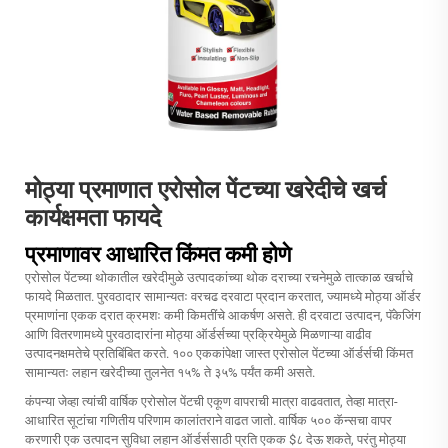
मोठ्या प्रमाणात एरोसोल पेंटच्या खरेदीचे खर्च
कार्यक्षमता फायदे
प्रमाणावर आधारित किंमत कमी होणे
एरोसोल पेंटच्या थोकातील खरेदीमुळे उत्पादकांच्या थोक दराच्या रचनेमुळे तात्काळ खर्चाचे
फायदे मिळतात. पुरवठादार सामान्यतः वरचढ दरवाटा प्रदान करतात, ज्यामध्ये मोठ्या ऑर्डर
प्रमाणांना एकक दरात क्रमशः कमी किमतींचे आकर्षण असते. ही दरवाटा उत्पादन, पॅकेजिंग
आणि वितरणामध्ये पुरवठादारांना मोठ्या ऑर्डर्सच्या प्रक्रियेमुळे मिळणाऱ्या वाढीव
उत्पादनक्षमतेचे प्रतिबिंबित करते. १०० एककांपेक्षा जास्त एरोसोल पेंटच्या ऑर्डर्सची किंमत
सामान्यतः लहान खरेदीच्या तुलनेत १५% ते ३५% पर्यंत कमी असते.
कंपन्या जेव्हा त्यांची वार्षिक एरोसोल पेंटची एकूण वापराची मात्रा वाढवतात, तेव्हा मात्रा-
आधारित सूटांचा गणितीय परिणाम कालांतराने वाढत जातो. वार्षिक ५०० कॅन्सचा वापर
करणारी एक उत्पादन सुविधा लहान ऑर्डर्ससाठी प्रति एकक $८ देऊ शकते, परंतु मोठ्या