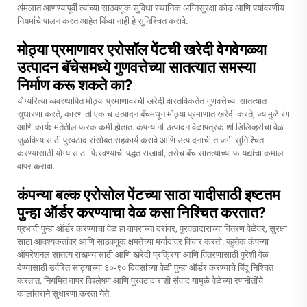
अंमलात आणण्यापूर्वी त्यांच्या साठवणूक सुविधा स्थानिक अग्निसुरक्षा कोड आणि पर्यावरणीय
नियमांचे पालन करत आहेत किंवा नाही हे सुनिश्चित करावे.
मोठ्या प्रमाणावर एरोसॉल पेंटची खरेदी वेगवेगळ्या
उत्पादन बॅचेसमध्ये गुणवत्तेच्या सातत्यात समस्या
निर्माण करू शकते का?
योग्यरित्या व्यवस्थापित मोठ्या प्रमाणावरची खरेदी वास्तविकतेत गुणवत्तेच्या सातत्यात
सुधारणा करते, कारण ती एकाच उत्पादन बॅचमधून मोठ्या प्रमाणात खरेदी करते, ज्यामुळे रंग
आणि कार्यक्षमतेतील फरक कमी होतात. कंपन्यांनी उत्पादन वेळापत्रकांशी डिलिव्हरीचा वेळ
जुळविण्यासाठी पुरवठादारांसोबत सहकार्य करावे आणि उत्पादनाची ताजगी सुनिश्चित
करण्यासाठी योग्य साठा फिरवण्याची पद्धत राखावी, तसेच बॅच सातत्याच्या फायद्यांचा कमाल
वापर करावा.
कंपन्या बल्क एरोसोल पेंटच्या साठा यादीसाठी इष्टतम
पुन्हा ऑर्डर करण्याचा वेळ कसा निश्चित करतात?
प्रभावी पुन्हा ऑर्डर करण्याचा वेळ हा वापराच्या दरांवर, पुरवठादाराच्या वितरण वेळेवर, सुरक्षा
साठा आवश्यकतांवर आणि साठवणूक क्षमतेच्या मर्यादांवर विचार करतो. बहुतेक कंपन्या
ऑपरेशनल सातत्य राखण्यासाठी आणि खरेदी प्रक्रिया आणि वितरणासाठी पुरेशी वेळ
देण्यासाठी उर्वरित साठ्याच्या ६०-९० दिवसांच्या वेळी पुन्हा ऑर्डर करण्याचे बिंदू निश्चित
करतात. नियमित वापर विश्लेषण आणि पुरवठादाराशी संवाद यामुळे वेळेच्या रणनीतींचे
कालांतराने सुधारणा करता येते.