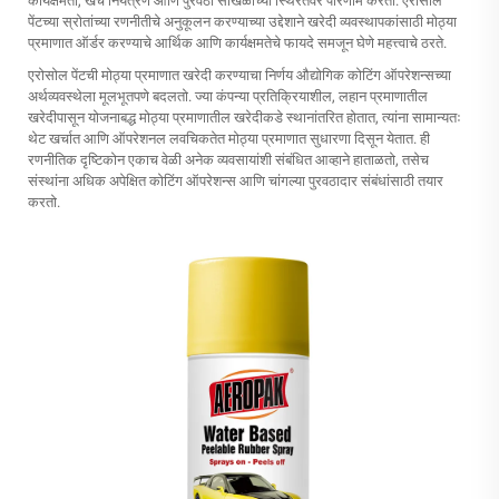
कार्यक्षमता, खर्च नियंत्रण आणि पुरवठा साखळीच्या स्थिरतेवर परिणाम करतो. एरोसोल
पेंटच्या स्रोतांच्या रणनीतीचे अनुकूलन करण्याच्या उद्देशाने खरेदी व्यवस्थापकांसाठी मोठ्या
प्रमाणात ऑर्डर करण्याचे आर्थिक आणि कार्यक्षमतेचे फायदे समजून घेणे महत्त्वाचे ठरते.
एरोसोल पेंटची मोठ्या प्रमाणात खरेदी करण्याचा निर्णय औद्योगिक कोटिंग ऑपरेशन्सच्या
अर्थव्यवस्थेला मूलभूतपणे बदलतो. ज्या कंपन्या प्रतिक्रियाशील, लहान प्रमाणातील
खरेदीपासून योजनाबद्ध मोठ्या प्रमाणातील खरेदीकडे स्थानांतरित होतात, त्यांना सामान्यतः
थेट खर्चात आणि ऑपरेशनल लवचिकतेत मोठ्या प्रमाणात सुधारणा दिसून येतात. ही
रणनीतिक दृष्टिकोन एकाच वेळी अनेक व्यवसायांशी संबंधित आव्हाने हाताळतो, तसेच
संस्थांना अधिक अपेक्षित कोटिंग ऑपरेशन्स आणि चांगल्या पुरवठादार संबंधांसाठी तयार
करतो.