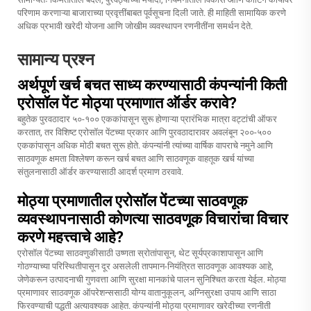
परिणाम करणाऱ्या बाजाराच्या प्रवृत्तींबाबत पूर्वसूचना दिली जाते. ही माहिती सामायिक करणे
अधिक प्रभावी खरेदी योजना आणि जोखीम व्यवस्थापन रणनीतींना समर्थन देते.
सामान्य प्रश्न
अर्थपूर्ण खर्च बचत साध्य करण्यासाठी कंपन्यांनी किती
एरोसॉल पेंट मोठ्या प्रमाणात ऑर्डर करावे?
बहुतेक पुरवठादार ५०-१०० एककांपासून सुरू होणाऱ्या प्रारंभिक मात्रा वट्टांची ऑफर
करतात, तर विशिष्ट एरोसॉल पेंटच्या प्रकार आणि पुरवठादारावर अवलंबून २००-५००
एककांपासून अधिक मोठी बचत सुरू होते. कंपन्यांनी त्यांच्या वार्षिक वापराचे नमुने आणि
साठवणूक क्षमता विश्लेषण करून खर्च बचत आणि साठवणूक वाहतूक खर्च यांच्या
संतुलनासाठी ऑर्डर करण्यासाठी आदर्श प्रमाण ठरवावे.
मोठ्या प्रमाणातील एरोसॉल पेंटच्या साठवणूक
व्यवस्थापनासाठी कोणत्या साठवणूक विचारांचा विचार
करणे महत्त्वाचे आहे?
एरोसॉल पेंटच्या साठवणुकीसाठी उष्णता स्रोतांपासून, थेट सूर्यप्रकाशापासून आणि
गोठण्याच्या परिस्थितीपासून दूर असलेली तापमान-नियंत्रित साठवणूक आवश्यक आहे,
जेणेकरून उत्पादनाची गुणवत्ता आणि सुरक्षा मानकांचे पालन सुनिश्चित करता येईल. मोठ्या
प्रमाणावर साठवणूक ऑपरेशन्ससाठी योग्य वातानुकूलन, अग्निसुरक्षा उपाय आणि साठा
फिरवण्याची पद्धती अत्यावश्यक आहेत. कंपन्यांनी मोठ्या प्रमाणावर खरेदीच्या रणनीती