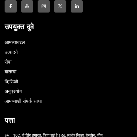
उपयुक्त दुवे
आमच्याबद्दल
उत्पादने
सेवा
बातम्या
व्हिडिओ
अनुप्रयोग
आमच्याशी संपर्क साधा
पत्ता
10C, बो झिंग इमारत, क्विंग शुई हे 1Rd, लुओहू जिल्हा, शेनझेन, चीन