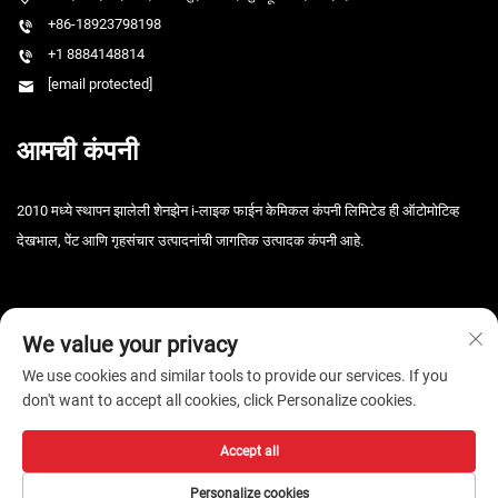
+86-18923798198
+1 8884148814
[email protected]
आमची कंपनी
2010 मध्ये स्थापन झालेली शेनझेन i-लाइक फाईन केमिकल कंपनी लिमिटेड ही ऑटोमोटिव्ह
देखभाल, पेंट आणि गृहसंचार उत्पादनांची जागतिक उत्पादक कंपनी आहे.
We value your privacy
We use cookies and similar tools to provide our services. If you
don't want to accept all cookies, click Personalize cookies.
कॉपीराइट © 2026 शेनझेन आय-लाइक फाइन केमिकल कंपनी, लि. सर्व हक्क राखीव. -
गोपनीयता धोरण
Accept all
Personalize cookies