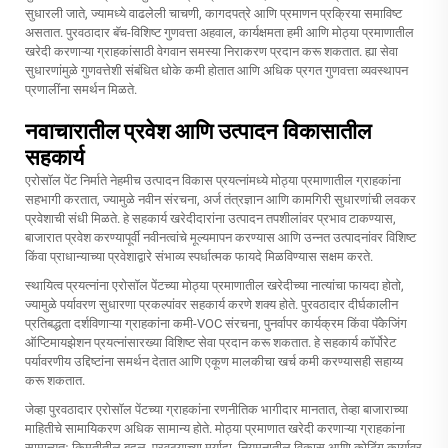
सुधारली जाते, ज्यामध्ये वाढलेली चाचणी, कागदपत्रे आणि प्रमाणन प्रक्रिया समाविष्ट
असतात. पुरवठादार बॅच-विशिष्ट गुणवत्ता अहवाल, कार्यक्षमता हमी आणि मोठ्या प्रमाणातील
खरेदी करणाऱ्या ग्राहकांसाठी वेगवान समस्या निराकरण प्रदान करू शकतात. ह्या सेवा
सुधारणांमुळे गुणवत्तेशी संबंधित धोके कमी होतात आणि अधिक प्रगत गुणवत्ता व्यवस्थापन
प्रणालींना समर्थन मिळते.
नवाचारातील प्रवेश आणि उत्पादन विकासातील
सहकार्य
एरोसॉल पेंट निर्माते नेहमीच उत्पादन विकास प्रयत्नांमध्ये मोठ्या प्रमाणातील ग्राहकांना
सहभागी करतात, ज्यामुळे नवीन संरचना, अर्ज तंत्रज्ञान आणि कामगिरी सुधारणांची लवकर
प्रवेशाची संधी मिळते. हे सहकार्य खरेदीदारांना उत्पादन तपशीलांवर प्रभाव टाकण्यास,
बाजारात प्रवेश करण्यापूर्वी नवीनत्वांचे मूल्यमापन करण्यास आणि उन्नत उत्पादनांवर विशिष्ट
किंवा प्राधान्याच्या प्रवेशाद्वारे संभाव्य स्पर्धात्मक फायदे मिळविण्यास सक्षम करते.
स्थायित्व प्रयत्नांना एरोसॉल पेंटच्या मोठ्या प्रमाणातील खरेदीच्या नात्यांचा फायदा होतो,
ज्यामुळे पर्यावरण सुधारणा प्रकल्पांवर सहकार्य करणे शक्य होते. पुरवठादार दीर्घकालीन
प्रतिबद्धता दर्शविणाऱ्या ग्राहकांना कमी-VOC संरचना, पुनर्वापर कार्यक्रम किंवा पॅकेजिंग
ऑप्टिमायझेशन प्रयत्नांसारख्या विशिष्ट सेवा प्रदान करू शकतात. हे सहकार्य कॉर्पोरेट
पर्यावरणीय उद्दिष्टांना समर्थन देतात आणि एकूण मालकीचा खर्च कमी करण्यासही सहाय्य
करू शकतात.
जेव्हा पुरवठादार एरोसॉल पेंटच्या ग्राहकांना रणनीतिक भागीदार मानतात, तेव्हा बाजाराच्या
माहितीचे सामायिकरण अधिक सामान्य होते. मोठ्या प्रमाणात खरेदी करणाऱ्या ग्राहकांना
सामान्यतः किमतीतील बदल, पुरवठ्याच्या मर्यादा, नियमनातील विकास आणि कोटिंग कार्यावर