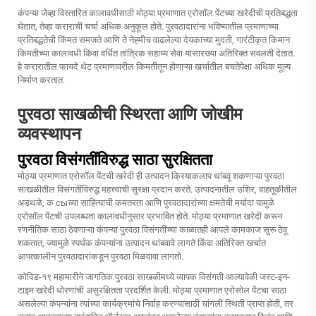
कंपन्या जेव्हा विस्तारित कालावधीसाठी मोठ्या प्रमाणात एरोसॉल पेंटच्या खरेदीची प्रतिबद्धता
घेतात, तेव्हा कराराची चर्चा अधिक अनुकूल होते. पुरवठादारांना भविष्यातील प्रमाणाच्या
प्रतिबद्धतेची किंमत समजते आणि ते नेहमीच वाढलेल्या देयकाच्या मुदती, गारंटीकृत किमान
किमतीच्या कालावधी किंवा वर्धित तांत्रिक सहाय्य सेवा यासारख्या अतिरिक्त सवलती देतात.
हे करारातील फायदे थेट प्रमाणावरील किमतीतून होणाऱ्या खर्चातील बचतेपेक्षा अधिक मूल्य
निर्माण करतात.
पुरवठा साखळीची स्थिरता आणि जोखीम
व्यवस्थापन
पुरवठा विसंगतींविरुद्ध साठा सुरक्षितता
मोठ्या प्रमाणात एरोसॉल पेंटची खरेदी ही उत्पादन क्रियाकलाप थांबवू शकणाऱ्या पुरवठा
साखळीतील विसंगतींविरुद्ध महत्त्वाची सुरक्षा प्रदान करते. उत्पादनातील उशिर, वाहतूकीतील
अडथळे, क сыच्या साहित्याची कमतरता आणि पुरवठादारांच्या क्षमतेची मर्यादा यामुळे
एरोसॉल पेंटची उपलब्धता कालावधीनुसार प्रभावित होते. मोठ्या प्रमाणात खरेदी करून
रणनीतिक साठा ठेवणाऱ्या कंपन्या पुरवठा विसंगतींच्या काळातही आपले कामकाज सुरू ठेवू
शकतात, ज्यामुळे स्पर्धक कंपन्यांना उत्पादन थांबवावे लागते किंवा अतिरिक्त खर्चात
आपत्कालीन पुरवठादारांकडून पुरवठा मिळवावा लागतो.
कोविड-१९ महामारीने जागतिक पुरवठा साखळीमध्ये व्यापक विसंगती आल्यावेळी जस्ट-इन-
टाइम खरेदी धोरणांची असुरक्षितता प्रदर्शित केली. मोठ्या प्रमाणात एरोसोल पेंटचा साठा
असलेल्या कंपन्यांना त्यांच्या कार्यक्रमांचे निर्वाह करण्यासाठी चांगली स्थिती प्राप्त होती, तर