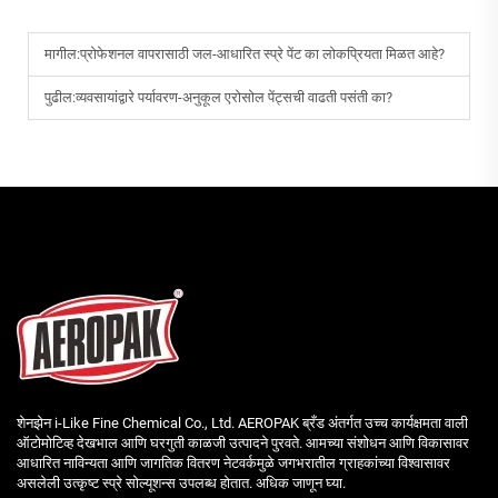
मागील:
प्रोफेशनल वापरासाठी जल-आधारित स्प्रे पेंट का लोकप्रियता मिळत आहे?
पुढील:
व्यवसायांद्वारे पर्यावरण-अनुकूल एरोसोल पेंट्सची वाढती पसंती का?
शेनझेन i-Like Fine Chemical Co., Ltd. AEROPAK ब्रँड अंतर्गत उच्च कार्यक्षमता वाली
ऑटोमोटिव्ह देखभाल आणि घरगुती काळजी उत्पादने पुरवते. आमच्या संशोधन आणि विकासावर
आधारित नाविन्यता आणि जागतिक वितरण नेटवर्कमुळे जगभरातील ग्राहकांच्या विश्वासावर
असलेली उत्कृष्ट स्प्रे सोल्यूशन्स उपलब्ध होतात. अधिक जाणून घ्या.