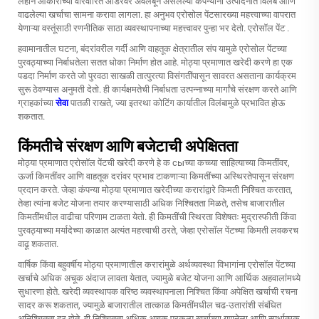
लहान आकाराच्या वारंवारित ऑर्डरवर अवलंबून असलेल्या कंपन्यांना उत्पादनात विलंब आणि
वाढलेल्या खर्चाचा सामना करावा लागला. हा अनुभव एरोसोल पेंटसारख्या महत्त्वाच्या वापरात
येणाऱ्या वस्तूंसाठी रणनीतिक साठा व्यवस्थापनाच्या महत्त्वावर पुन्हा भर देतो.
एरोसॉल पेंट
.
हवामानातील घटना, बंदरांवरील गर्दी आणि वाहतूक क्षेत्रातील संप यामुळे एरोसोल पेंटच्या
पुरवठ्याच्या निर्बाधतेला सतत धोका निर्माण होत आहे. मोठ्या प्रमाणात खरेदी करणे हा एक
पडदा निर्माण करते जो पुरवठा साखळी तात्पुरत्या विसंगतींपासून सावरत असताना कार्यक्रम
सुरू ठेवण्यास अनुमती देतो. ही कार्यक्षमतेची निर्बाधता उत्पन्नाच्या मार्गांचे संरक्षण करते आणि
ग्राहकांच्या
सेवा
पातळी राखते, ज्या इतरथा कोटिंग कार्यातील विलंबामुळे प्रभावित होऊ
शकतात.
किंमतीचे संरक्षण आणि बजेटाची अपेक्षितता
मोठ्या प्रमाणात एरोसॉल पेंटची खरेदी करणे हे क сыच्या कच्च्या साहित्याच्या किमतींवर,
ऊर्जा किमतींवर आणि वाहतूक दरांवर प्रभाव टाकणाऱ्या किमतींच्या अस्थिरतेपासून संरक्षण
प्रदान करते. जेव्हा कंपन्या मोठ्या प्रमाणात खरेदीच्या करारांद्वारे किमती निश्चित करतात,
तेव्हा त्यांना बजेट योजना तयार करण्यासाठी अधिक निश्चितता मिळते, तसेच बाजारातील
किमतींमधील वाढीचा परिणाम टाळता येतो. ही किमतींची स्थिरता विशेषतः मुद्रास्फीती किंवा
पुरवठ्याच्या मर्यादेच्या काळात अत्यंत महत्त्वाची ठरते, जेव्हा एरोसॉल पेंटच्या किमती लवकरच
वाढू शकतात.
वार्षिक किंवा बहुवर्षीय मोठ्या प्रमाणातील करारांमुळे अर्थव्यवस्था विभागांना एरोसॉल पेंटच्या
खर्चाचे अधिक अचूक अंदाज लावता येतात, ज्यामुळे बजेट योजना आणि आर्थिक अहवालांमध्ये
सुधारणा होते. खरेदी व्यवस्थापक वरिष्ठ व्यवस्थापनाला निश्चित किंवा अपेक्षित खर्चाची रचना
सादर करू शकतात, ज्यामुळे बाजारातील तात्काळ किमतींमधील चढ-उतारांशी संबंधित
अनिश्चितता दूर होते. ही निश्चितता अधिक अचूक प्रकल्प खर्चाच्या गणनेला आणि स्पर्धात्मक