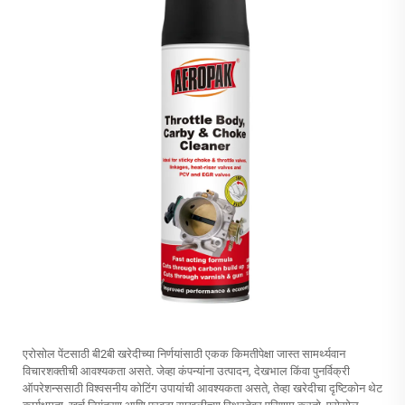
एरोसोल पेंटसाठी बी2बी खरेदीच्या निर्णयांसाठी एकक किमतीपेक्षा जास्त सामर्थ्यवान
विचारशक्तीची आवश्यकता असते. जेव्हा कंपन्यांना उत्पादन, देखभाल किंवा पुनर्विक्री
ऑपरेशन्ससाठी विश्वसनीय कोटिंग उपायांची आवश्यकता असते, तेव्हा खरेदीचा दृष्टिकोन थेट