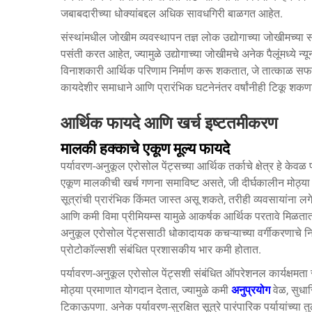
जबाबदारीच्या धोक्यांबद्दल अधिक सावधगिरी बाळगत आहेत.
संस्थांमधील जोखीम व्यवस्थापन तज्ञ लोक उद्योगाच्या जोखीमच्या संपू
पसंती करत आहेत, ज्यामुळे उद्योगाच्या जोखीमचे अनेक पैलूंमध्ये
विनाशकारी आर्थिक परिणाम निर्माण करू शकतात, जे तात्काळ सफाई
कायदेशीर समाधाने आणि प्रारंभिक घटनेनंतर वर्षांनीही टिकू शकणा
आर्थिक फायदे आणि खर्च इष्टतमीकरण
मालकी हक्काचे एकूण मूल्य फायदे
पर्यावरण-अनुकूल एरोसोल पेंट्सच्या आर्थिक तर्काचे क्षेत्र हे केवळ प
एकूण मालकीची खर्च गणना समाविष्ट असते, जी दीर्घकालीन मोठ्या ब
सूत्रांची प्रारंभिक किंमत जास्त असू शकते, तरीही व्यवसायांन
आणि कमी विमा प्रीमियम्स यामुळे आकर्षक आर्थिक परतावे मिळतात,
अनुकूल एरोसोल पेंट्ससाठी धोकादायक कचऱ्याच्या वर्गीकरणाचे 
प्रोटोकॉल्सशी संबंधित प्रशासकीय भार कमी होतात.
पर्यावरण-अनुकूल एरोसोल पेंट्सशी संबंधित ऑपरेशनल कार्यक्षमता
मोठ्या प्रमाणात योगदान देतात, ज्यामुळे कमी
अनुप्रयोग
वेळ, सुधा
टिकाऊपणा. अनेक पर्यावरण-सुरक्षित सूत्रे पारंपारिक पर्यायांच्या