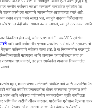
वाढत्या कडक पर्यावरणीय नियमांमुळे. क्लीन एअर अ‍ॅक्ट (शुद्ध वायू
ज्य-स्तरीय पर्यावरण संरक्षण मानकांनी पारंपारिक एरोसोल पेंट
यमांचे पालन करणे एक महत्त्वाचे व्यावसायिक आवश्यकता बनले आहे.
्मक दबाव सहन करावे लागत आहे, ज्यामुळे वाढत्या निरीक्षणाच्या
या ऑपरेशनल बंदी यांचा सामना करावा लागतो, ज्यामुळे उत्पादकता आणि
माणात विकसित होत आहे, अनेक प्रशासनांनी उच्च-VOC एरोसोल
्पादने
आणि कमी पर्यावरणीय प्रभाव असलेल्या पर्यायांसाठी प्राधान्याचे
 पेंट्सचा सक्रियपणे स्वीकार केला आहे, ते या नियमनातील बदलांपुढे
िळविण्यासाठी महागड्या आणि तात्काळ प्रयत्नांपासून स्वतःला
त्य राखण्यास सक्षम करते, तर इतर स्पर्धकांना अचानक नियमनातील
े लागते.
ावरणीय दूषण, कामगारांच्या आरोग्याशी संबंधित दावे आणि पारंपारिक पेंट
नांशी संबंधित कॉर्पोरेट जबाबदारीचा धोका महत्त्वाच्या प्रमाणात कमी
 देत आहेत आणि अनेकदा पर्यावरणीय जबाबदारीच्या प्रति समर्पितता
विशेष दर आणि विमा अटींची ऑफर करतात. पारंपारिक एरोसोल पेंट्सचा वापर
ये मर्यादा येण्याचा धोका असतो, कारण विमा कंपन्या पर्यावरणीय