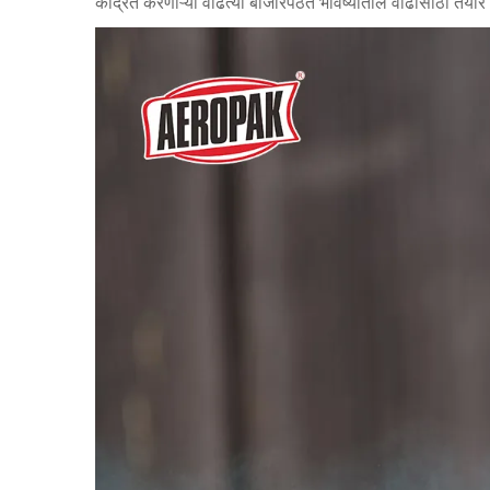
केंद्रित करणाऱ्या वाढत्या बाजारपेठेत भविष्यातील वाढीसाठी तया