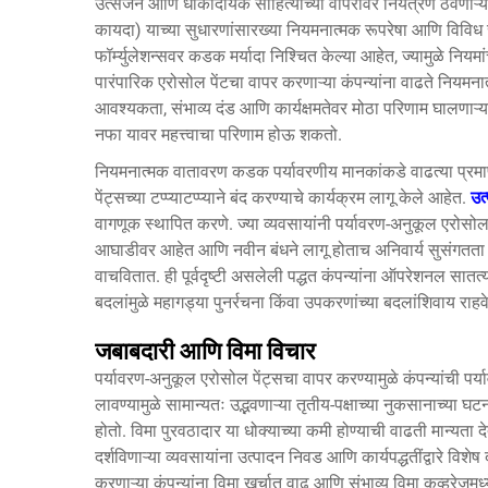
उत्सर्जन आणि धोकादायक साहित्याच्या वापरावर नियंत्रण ठेवणाऱ्या 
कायदा) याच्या सुधारणांसारख्या नियमनात्मक रूपरेषा आणि विविध रा
फॉर्म्युलेशन्सवर कडक मर्यादा निश्चित केल्या आहेत, ज्यामुळे नि
पारंपारिक एरोसोल पेंटचा वापर करणाऱ्या कंपन्यांना वाढते नियमनात
आवश्यकता, संभाव्य दंड आणि कार्यक्षमतेवर मोठा परिणाम घालणाऱ्
नफा यावर महत्त्वाचा परिणाम होऊ शकतो.
नियमनात्मक वातावरण कडक पर्यावरणीय मानकांकडे वाढत्या प्र
पेंट्सच्या टप्प्याटप्प्याने बंद करण्याचे कार्यक्रम लागू केले आहेत.
उत
वागणूक स्थापित करणे. ज्या व्यवसायांनी पर्यावरण-अनुकूल एरोसोल
आघाडीवर आहेत आणि नवीन बंधने लागू होताच अनिवार्य सुसंगतता म
वाचवितात. ही पूर्वदृष्टी असलेली पद्धत कंपन्यांना ऑपरेशनल सात
बदलांमुळे महागड्या पुनर्रचना किंवा उपकरणांच्या बदलांशिवाय राहव
जबाबदारी आणि विमा विचार
पर्यावरण-अनुकूल एरोसोल पेंट्सचा वापर करण्यामुळे कंपन्यांची पर्य
लावण्यामुळे सामान्यतः उद्भवणाऱ्या तृतीय-पक्षाच्या नुकसानाच्या घट
होतो. विमा पुरवठादार या धोक्याच्या कमी होण्याची वाढती मान्यता
दर्शविणाऱ्या व्यवसायांना उत्पादन निवड आणि कार्यपद्धतींद्वारे 
करणाऱ्या कंपन्यांना विमा खर्चात वाढ आणि संभाव्य विमा कव्हरेजमध्