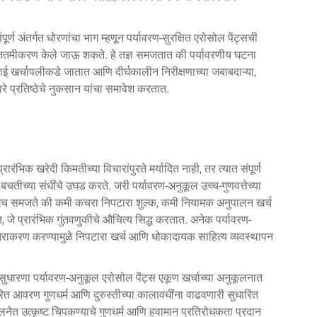
र्ण अंतर्गत धोरणांचा भाग म्हणून पर्यावरण-सुरक्षित एरोसोल पेंट्सची
 न्यूनतमीकरण केले जाऊ शकते. हे तज्ञ समजतात की पर्यावरणीय घटना
 खर्चापलीकडे जातात आणि दीर्घकालीन निरीक्षणाच्या जबाबदाऱ्या,
रे प्रतिष्ठेचे नुकसान यांचा समावेश करतात.
्रारंभिक खरेदी किमतीच्या विचारांपुरते मर्यादित नाही, तर त्यात संपूर्ण
चतीच्या संधींचे उघड करते. जरी पर्यावरण-अनुकूल उच्च-गुणवत्तेच्या
ा लगेच समजते की कमी कचरा निपटारा शुल्क, कमी नियामक अनुपालन खर्च
 जे प्रारंभिक गुंतवणुकीचे औचित्य सिद्ध करतात. अनेक पर्यावरण-
निराकरण करण्यामुळे निपटारा खर्च आणि धोकादायक साहित्य व्यवस्थापन
 सुधारणा
पर्यावरण-अनुकूल एरोसोल पेंट्स
एकूण खर्चाच्या अनुकूलनात
रित आवरण गुणधर्म आणि दुरुस्तीच्या कालावधींना वाढवणारी सुधारित
 तुलनेत उत्कृष्ट चिपकण्याचे गुणधर्म आणि हवामान प्रतिरोधकता प्रदान