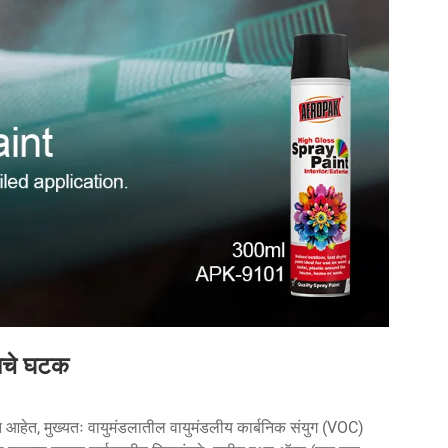
ाचे घटक
होत आहेत, मुख्यतः वायुमंडलातील वायुमंडलीय कार्बनिक संयुग (VOC)