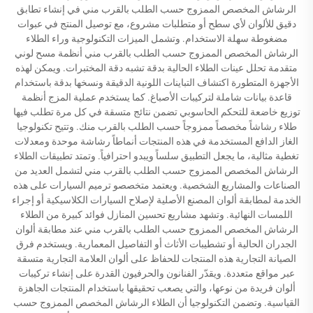
الرشاش المخصص الممزوج حسب الطلب بالقرب مني في إنشاء تطابق
دقيق للألوان لأي سطح أو متطلبات مشروع، مع توصيل المنتج في عبوات
مضغوطة سهلة الاستخدام. وتشمل الميزات التكنولوجية وراء الطلاء
الرشاش المخصص الممزوج حسب الطلب بالقرب مني أنظمة مسح لوني
متقدمة تحلل عينات الطلاء الحالية بدقة تشبه دقة المختبرات. ويمكن لهذه
الأجهزة المتطورة اكتشاف التباينات اللونية الدقيقة ونسخها بدقة باستخدام
قاعدة بيانات شاملة لتركيبات الأصباغ. كما يستخدم عملية المزج أنظمة
توزيع خاضعة للتحكم الحاسوبي تضمن نتائج متسقة في كل مرة تطلب فيها
طلاء رشاشاً مخصصاً ممزوجاً حسب الطلب بالقرب منك. وتتيح تكنولوجيا
الغاز الدافع المستخدمة في هذه المنتجات أنماطاً رشاشة موحدة ومعدلات
تغطية مثالية، ما يجعل التطبيق سلساً ويبدو احترافياً. وتمتد تطبيقات الطلاء
الرشاش المخصص الممزوج حسب الطلب بالقرب مني لتشمل العديد من
الصناعات والمشاريع الشخصية. ويعتمد متخصصو ترميم السيارات على هذه
الخدمة لمطابقة ألوان المصنع الأصلية لإصلاح السيارات الكلاسيكية أو إجراء
اللمسات النهائية. وتشهد مشاريع تحسين المنازل فوائد كبيرة من الطلاء
الرشاش المخصص الممزوج حسب الطلب بالقرب مني عند مطابقة ألوان
الجدران الحالية أو تشطيبات الأثاث أو التفاصيل المعمارية. ويستخدم فرق
الصيانة التجارية هذه المنتجات للحفاظ على ألوان العلامة التجارية متسقة
عبر مواقع متعددة. ويقدّر الفنانون والحرفيون القدرة على إنشاء تركيبات
ألوان فريدة من نوعها، والتي يصعب تحقيقها باستخدام المنتجات الجاهزة
القياسية. وتضمن التكنولوجيا أن الطلاء الرشاش المخصص الممزوج حسب