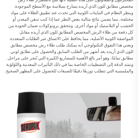
مخصص مطابق للون الذي أريده يتمازج بسلاسة مع الأسطح الموجودة.
وينظر النظام في التباينات اللونية التي تحدث عند تطبيق الطلاء على مواد
مختلفة، مما يضمن نتائج مثالية بغض النظر عما إذا كنت تدهن المعدن أو
الخشب أو البلاستيك أو مواد أخرى. وتتحقق بروتوكولات ضمان الجودة من
كل دفعة من طلاء الرش المخصص المطابق للون الذي أريده مقابل
المواصفة اللونية الأصلية، مما يحافظ على الاتساق عبر الطلبات المتعددة.
ويعني هذا التفوق التكنولوجي أنه يمكنك طلب طلاء رش مخصص مطابق
للون الذي أريده بعد أشهر من الطلب السابق والحصول على تطابق لوني
مطابق تمامًا، وهو أمر بالغ الأهمية للمشاريع الكبيرة التي تُنجز على مراحل.
وتمتد الدقة إلى التشطيبات الخاصة بما في ذلك التأثيرات المعدنية واللؤلؤية
والملمسية التي تتطلب توزيعًا دقيقًا للصبغات للحصول على المظهر الصحيح.