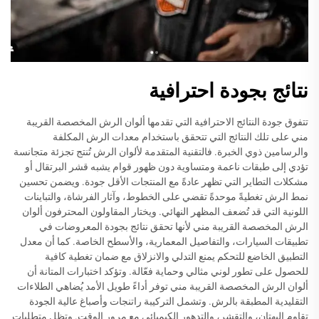
نتائج بجودة احترافية
تتفوق جودة النتائج الاحترافية التي تقدمها ألوان الرش المخصصة القريبة
مني على تلك النتائج التي تتحقق باستخدام معدات الرش المكلفة
والرسامين ذوي الخبرة. فالتقنية المتقدمة لألوان الرش تُنتج تجزئة متجانسة
تؤدي إلى طبقات ناعمة ومتساوية دون ظهور قوام يشبه قشر البرتقال أو
مشكلات التطاير التي تظهر عادةً مع المنتجات الأقل جودة. ويضمن تحسين
نمط الرش تغطيةً موحدةً تقضي على الخطوط، وآثار الفرشاة، والتباينات
اللونية التي قد تُضعف المظهر النهائي. ويختار المقاولون المحترفون ألوان
الرش المخصصة القريبة مني لأنها تحقق نتائج بجودة المعروضات في
تطبيقات السيارات، والتفاصيل المعمارية، والأسطح الخاصة. كما أن معدل
التطبيق الخاضع للتحكم يمنع التدلي والانزلاق مع ضمان تغطية كافية
للحصول على تطور لوني مثالي وحماية فعّالة. وتؤكد اختبارات المتانة أن
ألوان الرش المخصصة القريبة مني توفر أداءً طويل الأمد يُضاهي الطلاءات
التقليدية المطبقة بالرش. وتشمل التركيبة راتنجات وأصباغ عالية الجودة
تقاوم البهتان، والتقشر، والتدهور الكيميائي مع مرور الوقت. وتظل متطلبات