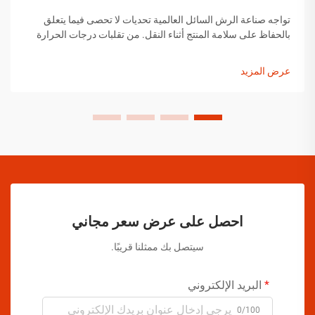
تواجه صناعة الرش السائل العالمية تحديات لا تحصى فيما يتعلق
بالحفاظ على سلامة المنتج أثناء النقل. من تقلبات درجات الحرارة
إلى التغيرات في الضغط ومخاوف التعامل مع المنتجات، يجب على
مصنعي الرش السائل تنفيذ حلول شاملة...
عرض المزيد
احصل على عرض سعر مجاني
سيتصل بك ممثلنا قريبًا.
البريد الإلكتروني
0/100