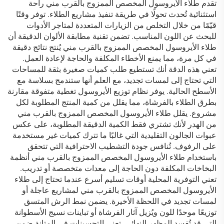
تقدم طلاء الأيروسول المخصص الممزوج بالقرب مني راحة
استثنائية تُحدث تحولًا في طريقة تنفيذ مشاريع الطلاء. توفر وقتًا
قيّمًا من خلال التخلص من الزيارات المتعددة لمتاجر الأدوات
للبحث عن اللون المناسب. تضمن تقنية مطابقة الألوان الدقيقة أن
طلاء الأيروسول المخصص الممزوج بالقرب مني يُنتج نتائج دقيقة
في كل مرة، مما يمنع الأخطاء المكلفة والحاجة لإعادة العمل.
تعني هذه الدقة أنك تستطيع طلب كميات صغيرة بثقة للمساحات
التي تحتاج إلى لمسات تجديد، مع العلم أنها ستندمج بسلاسة مع
الأسطح الحالية. يوفر نظام توزيع الأيروسول تغطية متفوقة مقارنة
بطرق الطلاء بالفرشاة، مما يقلل من كمية المنتج المطلوبة لكل
مشروع. يقلل طلاء الأيروسول المخصص الممزوج بالقرب مني
من الهدر لأنك تشتري فقط الكمية الدقيقة المطلوبة، على عكس
عبوات الجالون التقليدية التي غالبًا ما تترك كميات غير مستخدمة
على الرفوف. تُنافس جودة التشطيب الاحترافية التي تتحقق
باستخدام طلاء الأيروسول المخصص الممزوج بالقرب مني أنظمة
البخاخات المكلفة دون الحاجة إلى معدات متخصصة أو تدريب.
تعني التوفرية المحلية أوقات تسليم أسرع عندما تحتاج إلى طلاء
الأيروسول المخصص الممزوج بالقرب مني لمشاريع عاجلة أو
لمسات تجديد في اللحظة الأخيرة. يضمن نمط الرش المتسق
توزيعًا موحدًا للون ويُزيل آثار الفرشاة أو تباينات نسيج الأسطوانة
التي قد تُفسد المظهر النهائي. تعني التحسينات في المتانة ضمن