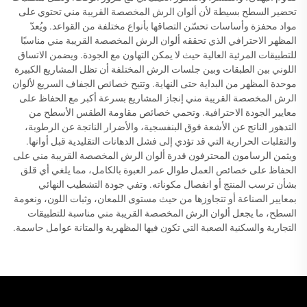
تحضير السطح بسيطة لأن ألوان الرش المخصصة القريبة مني تحتوي على
مواد محفزة وأساسات تحسّن التصاقها بأنواع مختلفة من القواعد. ويُعدّ
المظهر الاحترافي الذي تحققه ألوان الرش المخصصة القريبة مني مناسبًا
للتطبيقات المرئية العالية حيث لا يمكن التهاون مع الجودة. ويضمن الاتساق
اللوني بين الطبقات وبين جلسات الرش المختلفة أن تظل المشاريع الكبيرة
موحدة المظهر من البداية حتى النهاية. وتتيح خصائص الجفاف السريع لألوان
الرش المخصصة القريبة مني إنجاز المشاريع بسرعة أكبر مع الحفاظ على
معايير الجودة الاحترافية. وتحمي خصائص مقاومة الطقس الأسطح من
التدهور الناتج عن الأشعة فوق البنفسجية، والأضرار الناتجة عن الرطوبة،
والتقلبات الحرارية التي قد تؤدي إلى فشل الدهانات التقليدية قبل أوانها.
ويثمن الرسامون المحترفون قدرة ألوان الرش المخصصة القريبة مني على
الحفاظ على خصائص العمل طوال عمر العبوة بالكامل، مما يلغي أي قلق
بشأن ترسب المنتج أو انفصال مكوناته. وتفي جودة التشطيب النهائي
بمعايير الصناعة أو تتجاوزها من حيث مستوى اللمعان، وثبات اللون، ونعومة
السطح، ما يجعل ألوان الرش المخصصة القريبة مني مناسبة للتطبيقات
التجارية والسكنية الصعبة التي تكون فيها المظهرية والمتانة عوامل حاسمة.