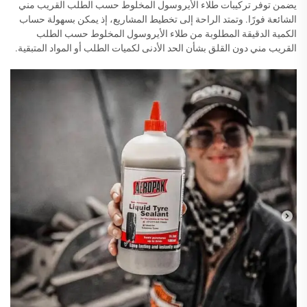
يضمن توفر تركيبات طلاء الأيروسول المخلوط حسب الطلب القريب مني
الشائعة فورًا. وتمتد الراحة إلى تخطيط المشاريع، إذ يمكن بسهولة حساب
الكمية الدقيقة المطلوبة من طلاء الأيروسول المخلوط حسب الطلب
القريب مني دون القلق بشأن الحد الأدنى لكميات الطلب أو المواد المتبقية.