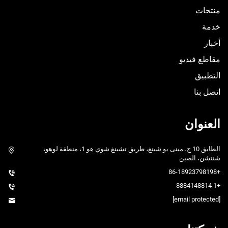
منتجات
خدمة
أخبار
مقاطع فيديو
التطبيق
اتصل بنا
العنوان
الطابق 10 ج، مبنى بو شينغ، طريق تشينغ شوي هو 1، منطقة لوهو،
شنتشن، الصين
+86-18923798198
+1 8884148814
[email protected]