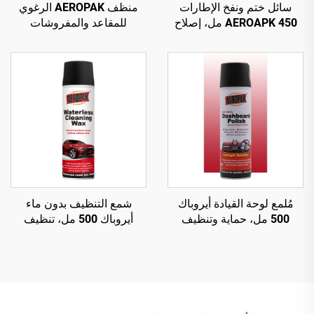
سائل ختم ونفخ الإطارات
منظف AEROPAK الرغوي
AEROAPK 450 مل، إصلاح
للمقاعد والمفروشات
طارئ ونفخ للإطارات بدون
والسجاد 500 مل، منظف
أنبوب داخلي
متعدد الأغراض
مُلمع لوحة القيادة أيروباك
شمع التنظيف بدون ماء
500 مل، حماية وتنظيف
أيروباك 500 مل، تنظيف
داخلي مضاد للكهرباء الساكنة
سطح السيارة وتلميع هيكل
السيارة