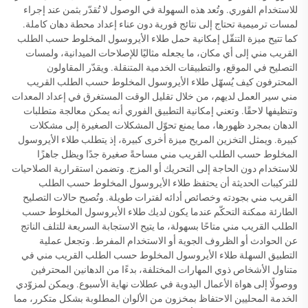
للاستخدام الفوري. وتُعد هذه السهولة في الوصول لا تُقدّر بثمن عند إجراء
لمسات ترميمية تحتاج إلى نتائج فورية دون عناء إعداد محطة دهان كاملة.
كما تتيح ميزة التنقّل إمكانية حمل طلاء الأيروسول المخلوط حسب الطلب
القريب مني إلى أي مكان، ما يجعله مثاليًا للإصلاحات الميدانية، ولمسات
التصليح في الموقع، والتطبيقات الخدمية المتنقلة. ويقدّر المقاولون
المحترفون كيف يُسهّل طلاء الأيروسول المخلوط حسب الطلب القريب
مني سير العمل لديهم، من خلال تقليل الوقت المستغرق في إعداد المعدات
وتنظيفها لاحقًا. وتعني إمكانية التطبيق الفوري أنه يمكن معالجة متطلبات
الدهان بمجرد ظهورها، مما يمنع تحوّل المشكلات الصغيرة إلى مشكلات
كبيرة. ويمثل التخزين المريح ميزة أخرى كبيرة، إذ يتطلب طلاء الأيروسول
المخلوط حسب الطلب القريب مني مساحةً صغيرة جدًا ويظل جاهزًا
للاستخدام دون الحاجة إلى التحريك أو المزج. وتضمن استقرارية الصلاحيات
للتركيبات الحديثة أن يحتفظ طلاء الأيروسول المخلوط حسب الطلب
القريب مني بجودته وخصائص أدائه لفترات طويلة. وتُصبح حالات التصليح
الطارئة ممكنة التحكّم عندما يكون لديك طلاء الأيروسول المخلوط حسب
الطلب القريب مني متاحًا بسهولة، ما يتيح الاستجابة السريعة للتلف الناتج
عن الحوادث أو الظروف الجوية أو الاستخدام المفرط. وتجعل عملية
التطبيق السهلة طلاء الأيروسول المخلوط حسب الطلب القريب مني في
متناول الأشخاص ذوي المهارات المختلفة، بدءًا من الدهانين المحترفين
ووصولًا إلى هواة الأعمال اليدوية في عطلات نهاية الأسبوع. ويمكن لمزوّدي
الخدمة المحليين الاحتفاظ بمخزون من الألوان المطلوبة بشكل متكرر، مما