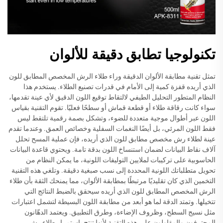
تكنولوجيا تطابق دقيقة للألوان
تمثل تقنية مطابقة الألوان الدقيقة وراء طلاء الرش المخصص المطابق للون
الذي أريده قفزة كمية إلى الأمام في قدرات تصنيع الطلاء. يستخدم هذا
النظام المتطور التحليل الطيفي لالتقاط توقيع اللون الدقيق لأي عينة تقدمها،
سواء كانت رقاقة طلاء أو قطعة قماش أو سطحًا فعليًا. تقوم التقنية بقياس
اللون عبر أطوال موجية متعددة للضوء، وتشكل بصمة رقمية تلتقط ليس
فقط اللون المرئي، بل أيضًا النغمات السفلية وخصائص العمق. وعندما تقدم
عينة لطلاء رش مخصص مطابق للون الذي أريده، فإن عملية المسح تحلل
آلاف نقاط البيانات لضمان استنساخ اللون بدقة تامة. ويحتوي قاعدة البيانات
الحاسوبية على تركيبات لملايين التوليفات اللونية، ما يمكن النظام من
تحويل متطلباتك اللونية المحددة إلى نسب صبغية دقيقة. وتلغي هذه التقنية
التخمين الذي كان تقليديًا مرتبطًا بمطابقة الألوان، مما يمنحك الثقة بأن طلاء
الرش المخصص المطابق للون الذي أريده سيحقق بالضبط النتائج التي
تتخيلها. وتمتد الدقة لما هو أبعد من مطابقة اللون البسيطة لتشمل اعتبارات
مثل نسيج السطح، وظروف الإضاءة، وطرق التطبيق. ويعتمد الدهّانون
المحترفون والمقاولون على هذه التقنية لأنها تنتج باستمرار طلاء رش