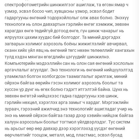
спектрофотометрийн шинжилгээг ашиглаж, та өгсөн ямар ч
үзмэр, эсвэл босоо чип, хувцасны үзмэр, эсвэл бодит
гадаргууны өнгөний тодорхойлолыг олж авах болно. Энэхүү
технологи нь олон давхартын гэрлийн өнгөг хэмжиж, зөвхөн
харагдах өнгө төдийгүй дотоод өнгө, гүн шинж чанарыг нь
илрүүлэх цахим хуудас бий болгодог. Та миний дэргэдэх
загварын холимог аэрозоль боёны жижиглэлийг авчирвал,
сканн хийх үйл явц нь өнгөний төгс нөхөн төлөөллийг хангахын
тулд хэдэн мянган өгөгдлийн цэгүүдийг шинжилнэ.
Компьютерийн мэдээллийн сан нь олон сая өнгөний хослолын
аргачлалыг агуулдаг. Энэ технологи нь өнгөний нийцүүлэлтэд
уламжлал болгон холбогдсон таамаглалыг арилгаж, миний
ойрхон байгаа өөрийн гэсэн холимог аэрозоль боолыг та
хүссэн үр дүнг нь өгөх болно гэдэгт итгэлтэй байна. Цүнх нь
зөвхөн өнгөтэй нийцэхээс гадна гадаргууны хэв шинж,
гэрлийн нөхцөл, хэрэглэх арга замыг ч хардаг. Мэргэжлийн
зураач, гэрээний ажилчид энэ технологийг ашигладаг учир нь
энэ нь миний ойрхон байгаа газар дээр хэвийн нийцэж байгаа
халуун аэросолын боолыг тогтмол үйлдвэрлэдэг. Тус систем
нь арьсыг өөр өөр давхар дээр хэрэглэхэд үүсдэг өнгөний
өөрчлөлтийг тооцож, металл, мод, пластмас, эсвэл бусад