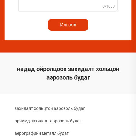
0/1000
Илгээх
надад ойролцоох захидалт хольцон
аэрозоль будаг
захидалт хольцтой аэрозоль будаг
орчимд захидалт аэрозоль будаг
аерографийн металл будаг