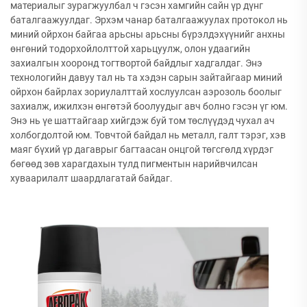
материалыг зурагжуулбал ч гэсэн хамгийн сайн үр дүнг
баталгаажуулдаг. Эрхэм чанар баталгаажуулах протокол нь
миний ойрхон байгаа арьсны арьсны бүрэлдэхүүнийг анхны
өнгөний тодорхойлолттой харьцуулж, олон удаагийн
захиалгын хооронд тогтвортой байдлыг хадгалдаг. Энэ
технологийн давуу тал нь та хэдэн сарын зайтайгаар миний
ойрхон байрлах зориулалттай хослуулсан аэрозоль боолыг
захиалж, ижилхэн өнгөтэй боолуудыг авч болно гэсэн үг юм.
Энэ нь үе шаттайгаар хийгдэж буй том төслүүдэд чухал ач
холбогдолтой юм. Товчтой байдал нь металл, галт тэрэг, хэв
маяг бүхий үр дагаврыг багтаасан онцгой төгсгөлд хүрдэг
бөгөөд зөв харагдахын тулд пигментын нарийвчилсан
хуваарилалт шаардлагатай байдаг.