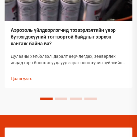
Аэрозоль үйлдвэрлэгчид тээвэрлэлтийн үеэр
бүтээгдэхүүний тогтвортой байдлыг хэрхэн
хангаж байна вэ?
Дулааны хэлбэлзэл, даралт өөрчлөгдөх, зөөвөрлөх
явцад гарч болох асуудлууд зэрэг олон хүчин зүйлсийн
улмаас глобал аэрозолын салбар нь тээвэрлэлтийн
үеэр бүтээгдэхүүний бүрэлдэхүүн хэсгийн бүтэн
Цааш үзэх
байдлыг хадгалахад тооless дундаа сорилтуудтай
тулгардаг. Иймд аэрозол үйлдвэрлэгчид
бүтээгдэхүүний чанарыг хамгаалахын тулд комплекс
арга хэмжээ авах шаардлагатай.