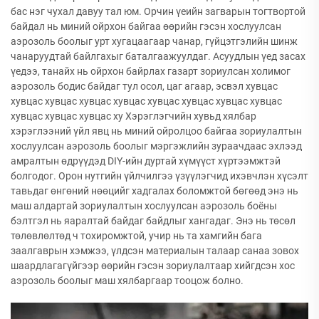
бас нэг чухал давуу тал юм. Орчин үеийн загварын тогтвортой
байдал нь миний ойрхон байгаа өөрийн гэсэн хослуулсан
аэрозоль боолыг урт хугацаагаар чанар, гүйцэтгэлийн шинж
чанаруудтай байлгахыг баталгаажуулдаг. Асуудлын үед засах
үедээ, танайх нь ойрхон байрлах газарт зориулсан холимог
аэрозоль бодис байдаг тул осол, цаг агаар, эсвэл хувцас
хувцас хувцас хувцас хувцас хувцас хувцас хувцас хувцас
хувцас хувцас хувцас ху Хэрэглэгчийн хувьд хялбар
хэрэглээний үйл явц нь миний ойролцоо байгаа зориулалтын
хослуулсан аэрозоль боолыг мэргэжлийн зураачдаас эхлээд
амралтын өдрүүдэд DIY-ийн дуртай хүмүүст хүртээмжтэй
болгодог. Орон нутгийн үйлчилгээ үзүүлэгчид ихэвчлэн хүсэлт
тавьдаг өнгөний нөөцийг хадгалах боломжтой бөгөөд энэ нь
маш алдартай зориулалтын хослуулсан аэрозоль боёны
бэлтгэл нь яаралтай байдаг байдлыг хангадаг. Энэ нь төсөл
төлөвлөлтөд ч тохиромжтой, учир нь та хамгийн бага
заалгаврын хэмжээ, үлдсэн материалын талаар санаа зовох
шаардлагагүйгээр өөрийн гэсэн зориулалтаар хийгдсэн хос
аэрозоль боолыг маш хялбаргаар тооцож болно.