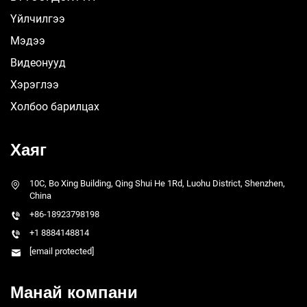
Үйлчилгээ
Мэдээ
Видеонууд
Хэрэглээ
Холбоо барилцах
Хаяг
10C, Bo Xing Building, Qing Shui He 1Rd, Luohu District, Shenzhen,
China
+86-18923798198
+1 8884148814
[email protected]
Манай компани