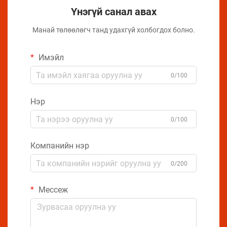
Үнэгүй санал авах
Манай төлөөлөгч танд удахгүй холбогдох болно.
Имэйл
0/100
Нэр
0/100
Компанийн нэр
0/200
Мессеж