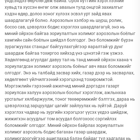
үндсэндээ өөрчлөгдөж байна. Орон нутгийн хэрэглээний
хувьд та хүссэн өнгөг олж авахын тулд онцгой захиалгыг
хэдэн өдөр, долоо хоног хүлээх эсвэл урт зайд явах
шаардлагагүй болно. Аэрозолын хэлбэр нь шүрш, ролик,
босоо сав, цэвэрлэх бодис хэрэглэх шаардлагагүй, энэ нь
миний ойрхон байгаа зориулалтын холимог аэрозолын боёлыг
хамгийн сайн боёлын шийдэл болгодог. Энэ боломжийг бүрэн
зурагжуулах станцыг байгуулахгүйгээр яаралтай үр дүнг
шаардаж байгаа тохиргоо хийхэд үнэ цэнэтэй гэж үзжээ.
Хөдөлгөөнд агуулдаг давуу тал нь танд миний ойрхон хаана ч
зориулагдсан холимог аэрозоль боёныг авч явах боломжийг
олгодог. Энэ нь талбайд засвар хийх, газар дээр нь засварлах,
хөдөлгөөнт үйлчилгээний хэрэгцээнд тохиромжтой.
Мэргэжлийн гэрээний ажилчид миний дэргэдэх газарт
зориулсан халуун аэрозолын боолыг хэрэглэж, ажлынхаа
урсгалыг хялбаржуулж, тоног төхөөрөмжийг бэлтгэх, дараа нь
цэвэрлэхэд зарцуулдаг цагийг зайлуулах нь зүйтэй. Даруй
хэрэглэх чадвар нь зургийн хэрэгцээг үүсэх үедээ шийдэж,
жижигхэн асуудлыг том асуудал болгохоос сэргийлэх
боломжийг олгодог. Миний ойрхон байрлах зориулалтын
холимог аэрозоль бодис багахан газар шаардаж,
холимогдоогүйгээр ашиглахад бэлэн байдаг тул хадгалах нь