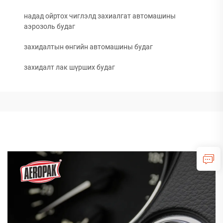
надад ойртох чиглэлд захиалгат автомашины
аэрозоль будаг
захидалтын өнгийн автомашины будаг
захидалт лак шүрших будаг