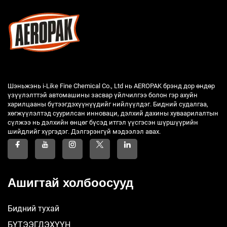
Шэньжэнь i-Like Fine Chemical Co., Ltd нь AEROPAK брэнд дор өндөр
үзүүлэлттэй автомашины засвар үйлчилгээ болон гэр ахуйн
харилцааны бүтээгдэхүүнүүдийг нийлүүлдэг. Бидний судалгаа,
хөгжүүлэлтэд суурилсан инноваци, дэлхий дахины хуваарилалтын
сүлжээ нь дэлхийн өнцөг бүсэд итгэл үүсгэсэн шүршүүрийн
шийдлийг хүргэдэг. Дэлгэрэнгүй мэдээлэл авах.
Ашигтай холбоосууд
Бидний тухай
БҮТЭЭГДЭХҮҮН