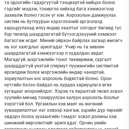
та одоогийн гадаргуутай тэнцвэртэй нийцэх болно
гэдгийг мэдэж, тохиргоо хийхэд бага хэмжээгээр
захиалж болно гэсэн үг юм. Аэрозолын дамжуулах
систем нь бутлуурын хэрэглээний аргачлалд
харьцуулахад илүү өндөр хаалтыг олгодог бөгөөд тус
бүр төсөлд шаардлагатай бүтээгдэхүүний хэмжээг
багасгаж өгдөг. Миний ойрхон байрлах загвар өмсөгч
нь хог хаягдлыг арилгадаг. Учир нь та зөвхөн
шаардлагатай хэмжээгээр л худалдан авдаг.
Магадгүй, мэргэжлийн тоног төхөөрөмж, сургалт
шаарддаггүй үнэтэй спермут пуужингийн системтэй
өрсөлдөж болох мэргэжлийн өндөр чанартай,
зориулалтын хос аэрозоль бодистай болно. Орон
нутгийн бэлэн байдал нь хурдан хариуцлага өгөх
хугацааг илэрхийлдэг. Хэрэв та яаралтай төсөл эсвэл
сүүлийн мөчид тохируулсан халуун аэрозоль боолыг
хэрэгтэй бол. Ургамлын хэв маяг нь өнгөний
хуваарилалтыг нэг хэвээр хангаж, эцсийн дүр төрхийг
эвдэрч болох зузаангийн тэмдэг эсвэл ролины хэв
шинжний өөрчлөлтийг арилгадаг. Орчин үеийн