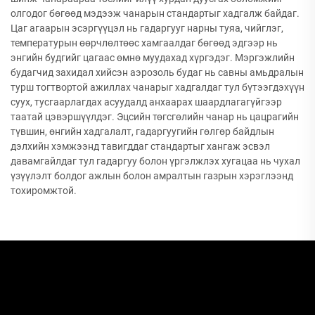
олгодог бөгөөд мэдээж чанарын стандартыг хадгалж байдаг.
Цаг агаарын эсэргүүцэл нь гадаргууг нарны туяа, чийглэг,
температурын өөрчлөлтөөс хамгаалдаг бөгөөд эдгээр нь
энгийн будгийг цагаас өмнө муудахад хүргэдэг. Мэргэжлийн
будагчид захидал хийсэн аэрозоль будаг нь савны амьдралын
турш тогтвортой ажиллах чанарыг хадгалдаг тул бүтээгдэхүүн
суух, тусгаарлагдах асуудалд анхаарах шаардлагагүйгээр
таатай цэвэршүүлдэг. Эцсийн төгсгөлийн чанар нь цацрагийн
түвшин, өнгийн хадгалалт, гадаргуугийн гөлгөр байдлын
дэлхийн хэмжээнд тавигддаг стандартыг хангаж эсвэл
давамгайлдаг тул гадаргуу болон үргэлжлэх хугацаа нь чухал
үзүүлэлт болдог ажлын болон амралтын газрын хэрэглээнд
тохиромжтой.