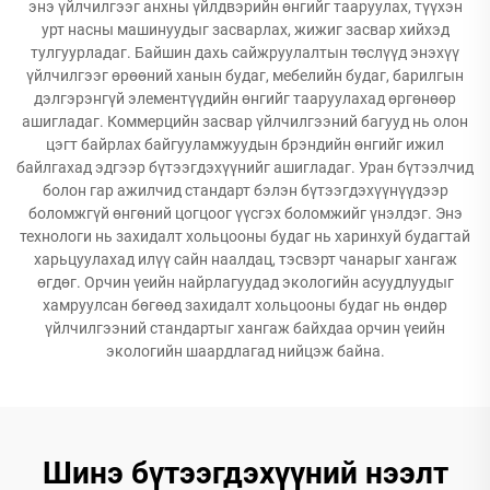
энэ үйлчилгээг анхны үйлдвэрийн өнгийг тааруулах, түүхэн
урт насны машинуудыг засварлах, жижиг засвар хийхэд
тулгуурладаг. Байшин дахь сайжруулалтын төслүүд энэхүү
үйлчилгээг өрөөний ханын будаг, мебелийн будаг, барилгын
дэлгэрэнгүй элементүүдийн өнгийг тааруулахад өргөнөөр
ашигладаг. Коммерцийн засвар үйлчилгээний багууд нь олон
цэгт байрлах байгууламжуудын брэндийн өнгийг ижил
байлгахад эдгээр бүтээгдэхүүнийг ашигладаг. Уран бүтээлчид
болон гар ажилчид стандарт бэлэн бүтээгдэхүүнүүдээр
боломжгүй өнгөний цогцоог үүсгэх боломжийг үнэлдэг. Энэ
технологи нь захидалт хольцооны будаг нь харинхуй будагтай
харьцуулахад илүү сайн наалдац, тэсвэрт чанарыг хангаж
өгдөг. Орчин үеийн найрлагуудад экологийн асуудлуудыг
хамруулсан бөгөөд захидалт хольцооны будаг нь өндөр
үйлчилгээний стандартыг хангаж байхдаа орчин үеийн
экологийн шаардлагад нийцэж байна.
Шинэ бүтээгдэхүүний нээлт