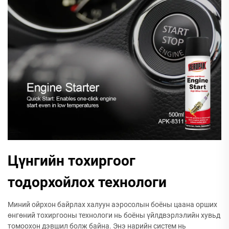
Цүнгийн тохиргоог
тодорхойлох технологи
Миний ойрхон байрлах халуун аэросолын боёны цаана орших
өнгөний тохиргооны технологи нь боёны үйлдвэрлэлийн хувьд
томоохон дэвшил болж байна. Энэ нарийн систем нь