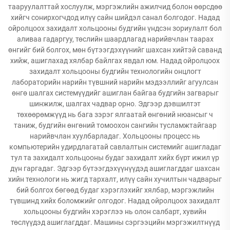
тааруулалттай хослуулж, мэргэжлийн ажилчид болон өөрсдөө
хийгч сонирхогчдод илүү сайн шийдэл санал болгодог. Надад
ойролцоох захидалт хольцооны будгийн үндсэн зориулалт бол
аливаа гадаргуу, төслийн шаардлагад нарийвчлан таарах
өнгийг бий болгох, мөн бүтээгдэхүүнийг шахсан хийтэй саванд
хийж, ашиглахад хялбар байлгах явдал юм. Надад ойролцоох
захидалт хольцооны будгийн технологийн онцлогт
лабораторийн нарийн түвшний нарийн мэдээллийг агуулсан
өнгө шалгах системүүдийг ашиглан байгаа будгийн загварыг
шинжилж, шалгах чадвар орно. Эдгээр дэвшилтэт
төхөөрөмжүүд нь бага зэрэг ялгаатай өнгөний нюансыг ч
таниж, будгийн өнгөний томоохон сангийн тусламжтайгаар
нарийвчлан хуулбарладаг. Хольцооны процесс нь
компьютерийн удирдлагатай савлалтын системийг ашигладаг
тул та захидалт хольцооны будаг захидалт хийх бүрт ижил үр
дүн гаргадаг. Эдгээр бүтээгдэхүүнүүдэд ашиглагддаг шахсан
хийн технологи нь жигд тархалт, илүү сайн хучилтын чадварыг
бий болгох бөгөөд будаг хэрэглэхийг хялбар, мэргэжлийн
түвшинд хийх боломжийг олгодог. Надад ойролцоох захидалт
хольцооны будгийн хэрэглээ нь олон салбарт, хувийн
төслүүдэд ашиглагддаг. Машины сэргээцийн мэргэжилтнүүд