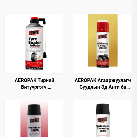
AEROPAK Тирний
AEROPAK Агааржуулагч
Битүүргэгч,
Суудлын Эд Анги ба
Агааржуулагч 450мл
Цэцэрлэгийн Цэвэрлэгч
Тирний Яаралтай Засвар,
500мл Олон
Агааржуулалт Зовхон
Зориулалтын Цэвэрлэгч
Агаарын Компрессортой
Хамт Ашиглах