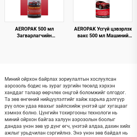
AEROPAK 500 мл
AEROPAK Усгүй цэвэрлэх
Загварлагчийн
вакс 500 мл Машиний
самбарын полирь,
гадна талын цэвэрлэгч,
статик
биеийн вакс
цахилгаангүйжүүлэх
дотор талын цэвэрлэгч
ба хамгаалагч
Миний ойрхон байрлах зориулалтын хослуулсан
аэрозоль бодис нь зураг зургийн төсөлд хэрхэн
ханддаг талаар өөрчлөх онцгой боломжийг олгодог.
Та зөв өнгөний нийцүүлэлтийг хайж харьяа дэлгүүр
рүү олон удаа явахыг зайлсхийж үнэтэй цаг хугацааг
хэмнэх болно. Цүнгийн тохиргооны технологи нь
миний ойрхон байгаа халуун аэрозолын боолыг
дандаа үнэн зөв үр дүнг өгч, үнэтэй алдаа, дахин хийх
ажлыг урьдчилан сэргийлнэ. Энэ үнэн зөв байдал нь