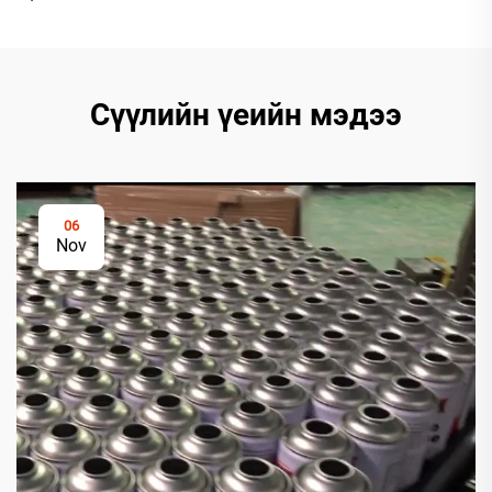
Сүүлийн үеийн мэдээ
06
Nov