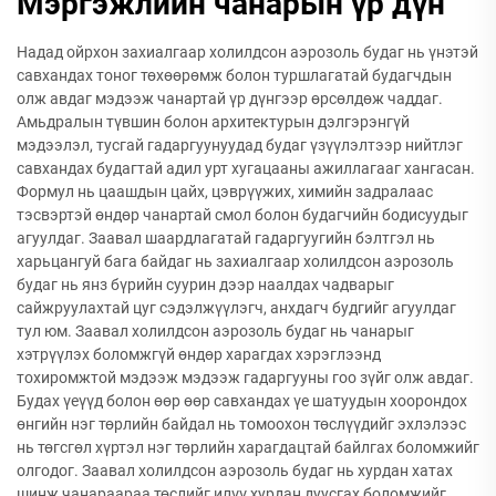
Мэргэжлийн чанарын үр дүн
Надад ойрхон захиалгаар холилдсон аэрозоль будаг нь үнэтэй
савхандах тоног төхөөрөмж болон туршлагатай будагчдын
олж авдаг мэдээж чанартай үр дүнгээр өрсөлдөж чаддаг.
Амьдралын түвшин болон архитектурын дэлгэрэнгүй
мэдээлэл, тусгай гадаргуунуудад будаг үзүүлэлтээр нийтлэг
савхандах будагтай адил урт хугацааны ажиллагааг хангасан.
Формул нь цаашдын цайх, цэврүүжих, химийн задралаас
тэсвэртэй өндөр чанартай смол болон будагчийн бодисуудыг
агуулдаг. Заавал шаардлагатай гадаргуугийн бэлтгэл нь
харьцангуй бага байдаг нь захиалгаар холилдсон аэрозоль
будаг нь янз бүрийн суурин дээр наалдах чадварыг
сайжруулахтай цуг сэдэлжүүлэгч, анхдагч будгийг агуулдаг
тул юм. Заавал холилдсон аэрозоль будаг нь чанарыг
хэтрүүлэх боломжгүй өндөр харагдах хэрэглээнд
тохиромжтой мэдээж мэдээж гадаргууны гоо зүйг олж авдаг.
Будах үеүүд болон өөр өөр савхандах үе шатуудын хоорондох
өнгийн нэг төрлийн байдал нь томоохон төслүүдийг эхлэлээс
нь төгсгөл хүртэл нэг төрлийн харагдацтай байлгах боломжийг
олгодог. Заавал холилдсон аэрозоль будаг нь хурдан хатах
шинж чанараараа төслийг илүү хурдан дуусгах боломжийг