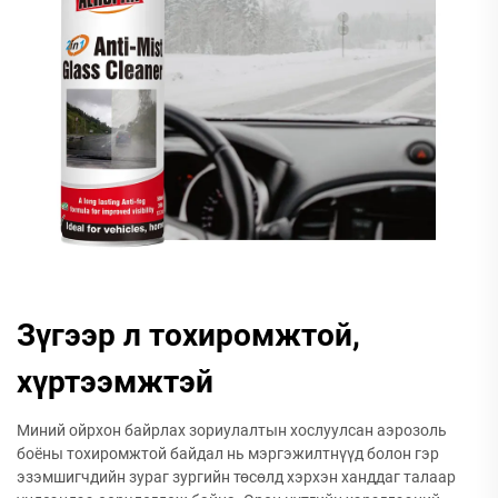
Зүгээр л тохиромжтой,
хүртээмжтэй
Миний ойрхон байрлах зориулалтын хослуулсан аэрозоль
боёны тохиромжтой байдал нь мэргэжилтнүүд болон гэр
эзэмшигчдийн зураг зургийн төсөлд хэрхэн ханддаг талаар