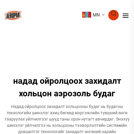
MN
надад ойролцоох захидалт
хольцон аэрозоль будаг
Надад ойролцоох захидалт хольцооны будаг нь будагны
технологийн шинэлэг ахиц бөгөөд мэргэжлийн түвшний өнгө
тааруулах үйлчилгээг шууд таны орон нутагт авчирдаг. Энэхүү
шинэлэг үйлчилгээ нь хольцооны тээвэрлэлтийн системийн
дэвшилтэт технологийг захидалт өнгөний нарийн