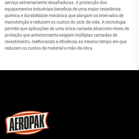
serviço extremamente desafiadoras. A protecção dos
equipamentos industriais beneficia de uma maior resistência
química e durabilidade mecânica que alargam os intervalos de
manutenção e reduzem os custos do ciclo de vida. A tecnologia
permite que aplicações de uma única camada alcancem níveis de
proteção que anteriormente exigiam múltiplas camadas de
revestimento, melhorando a eficiência ao mesmo tempo em que
reduzem os custos de material e mão-de-obra.