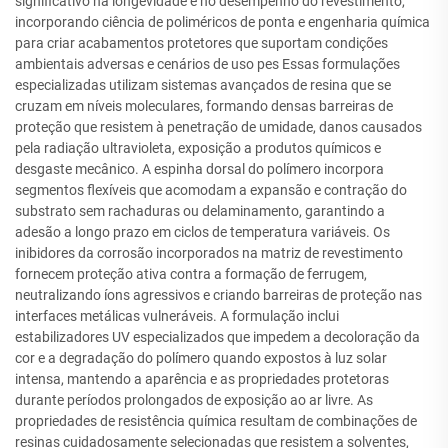
significativo na longevidade e no desempenho do revestimento,
incorporando ciência de poliméricos de ponta e engenharia química
para criar acabamentos protetores que suportam condições
ambientais adversas e cenários de uso pes Essas formulações
especializadas utilizam sistemas avançados de resina que se
cruzam em níveis moleculares, formando densas barreiras de
proteção que resistem à penetração de umidade, danos causados
pela radiação ultravioleta, exposição a produtos químicos e
desgaste mecânico. A espinha dorsal do polímero incorpora
segmentos flexíveis que acomodam a expansão e contração do
substrato sem rachaduras ou delaminamento, garantindo a
adesão a longo prazo em ciclos de temperatura variáveis. Os
inibidores da corrosão incorporados na matriz de revestimento
fornecem proteção ativa contra a formação de ferrugem,
neutralizando íons agressivos e criando barreiras de proteção nas
interfaces metálicas vulneráveis. A formulação inclui
estabilizadores UV especializados que impedem a decoloração da
cor e a degradação do polímero quando expostos à luz solar
intensa, mantendo a aparência e as propriedades protetoras
durante períodos prolongados de exposição ao ar livre. As
propriedades de resistência química resultam de combinações de
resinas cuidadosamente selecionadas que resistem a solventes,