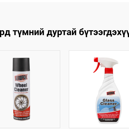
рд түмний дуртай бүтээгдэхү