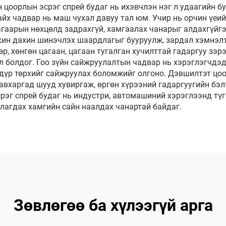
 цоорлын эсрэг спрей будаг нь ихэвчлэн нэг л удаагийн 
йх чадвар нь маш чухал давуу тал юм. Учир нь орчин үеий
 агаарын нөхцөлд задрахгүй, хамгаалах чанарыг алдахгүйг
ахин дахин шинэчлэх шаардлагыг бууруулж, зардал хэмнэл
өр, хөнгөн цагаан, цагаан тугалган хучилттай гадаргуу зэ
л болдог. Гоо зүйн сайжруулалтын чадвар нь хэрэглэгчдэ
 дүр төрхийг сайжруулах боломжийг олгоно. Дэвшилтэт цо
вхаргад шууд хувиргаж, өргөн хүрээний гадаргуугийн бэлт
рэг спрей будаг нь индустри, автомашиний хэрэглээнд түг
лагдах хамгийн сайн наалдах чанартай байдаг.
Зөвлөгөө ба хүлээгүй арга