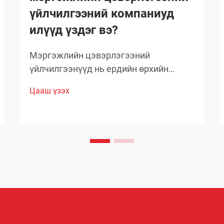
үйлчилгээний компаниуд
илүүд үздэг вэ?
Мэргэжлийн цэвэрлэгээний
үйлчилгээнүүд нь ердийн өрхийн
цэвэрлэгээний стандартыг давах
Цааш үзэх
чанартай үр дүнг гаргаж, өөрсдийн нэр
хүндийг бий болгосон. Тэд сонгож буй
бараанууд нь таамаглаж сонгосон биш
харин туршлагаар баталгаажсан,
өөрсдийн үр дүнтэй байдлыг нотолсон
шийдлүүд юм.