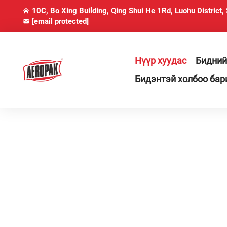
10C, Bo Xing Building, Qing Shui He 1Rd, Luohu District,
[email protected]
Нүүр хуудас
Бидний
Бидэнтэй холбоо бар