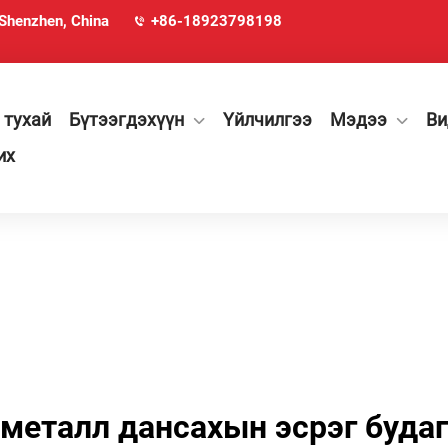
 Shenzhen, China
+86-18923798198
 тухай
Бүтээгдэхүүн
Үйлчилгээ
Мэдээ
Ви
их
металл дансахын эсрэг будаг