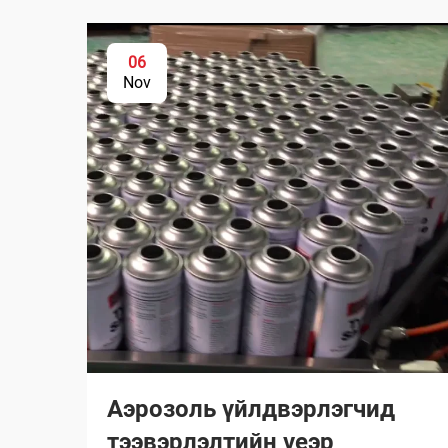
06
Nov
Аэрозоль үйлдвэрлэгчид
тээвэрлэлтийн үеэр