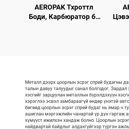
AEROPAK Тхроттл
A
Боди, Карбюратор ба
Цэвэ
Чокийн Цэвэрлэгч
Ан
500мл Машины Карб
Цэв
Цэвэрлэгч
Ма
Металл дээрх цоорлын эсрэг спрей будагны дав
талын давуу талуудыг санал болгодог. Зардал 
хэсгийг зарцуулан металлын бүрэлдэхүүн хэсг
хэрэглээ эсвэл замбараагүй өндөр үнэтэй авто
бөгөөд цоорлын эсрэг спрей будаг нь ямар ч т
ашиглан мэргэжлийн чанартай үр дүн гаргаж а
хүмүүст ижилхэн хандаж болно. Цоорлын эсрэг 
найдвартай байдлыг алдахгүйгээр түргэн ажлы