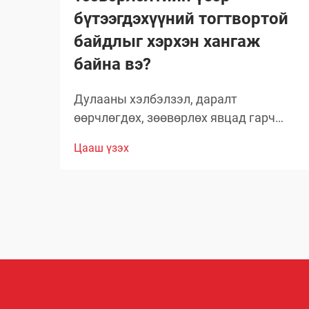
бүтээгдэхүүний тогтвортой
байдлыг хэрхэн хангаж
байна вэ?
Дулааны хэлбэлзэл, даралт
өөрчлөгдөх, зөөвөрлөх явцад гарч
болох асуудлууд зэрэг олон хүчин
Цааш үзэх
зүйлсийн улмаас глобал аэрозолын
салбар нь тээвэрлэлтийн үеэр
бүтээгдэхүүний бүрэлдэхүүн хэсгийн
бүтэн байдлыг хадгалахад тооless
дундаа сорилтуудтай тулгардаг. Иймд
аэрозол үйлдвэрлэгчид
бүтээгдэхүүний чанарыг хамгаалахын
тулд комплекс арга хэмжээ авах
шаардлагатай.