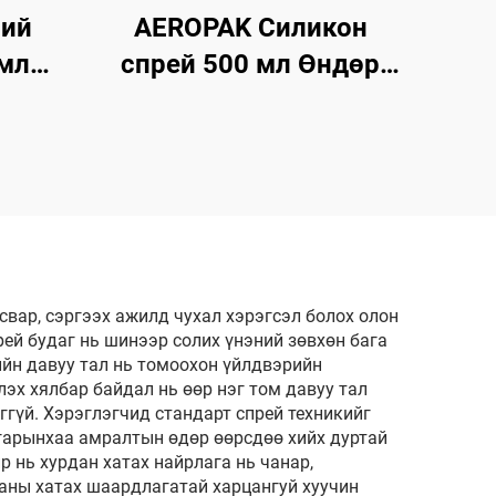
ий
AEROPAK Силикон
 мл
спрей 500 мл Өндөр
гэр
үйлчилгээтэй
лийн
автомашины аэрозоль
энд
спрей
вен
эгч
свар, сэргээх ажилд чухал хэрэгсэл болох олон
рей будаг нь шинээр солих үнэний зөвхөн бага
ийн давуу тал нь томоохон үйлдвэрийн
эх хялбар байдал нь өөр нэг том давуу тал
гүй. Хэрэглэгчид стандарт спрей техникийг
гарынхаа амралтын өдөр өөрсдөө хийх дуртай
 нь хурдан хатах найрлага нь чанар,
ааны хатах шаардлагатай харцангуй хуучин