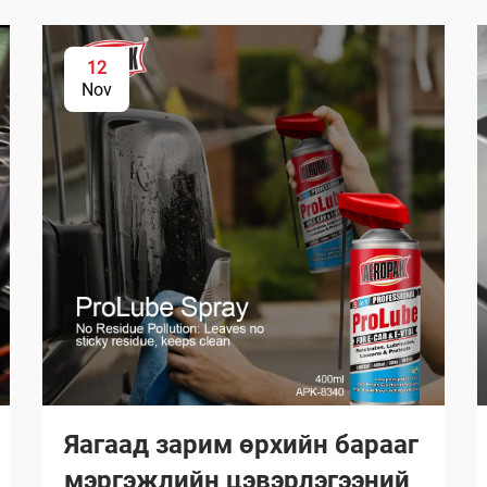
12
Nov
Яагаад зарим өрхийн барааг
мэргэжлийн цэвэрлэгээний