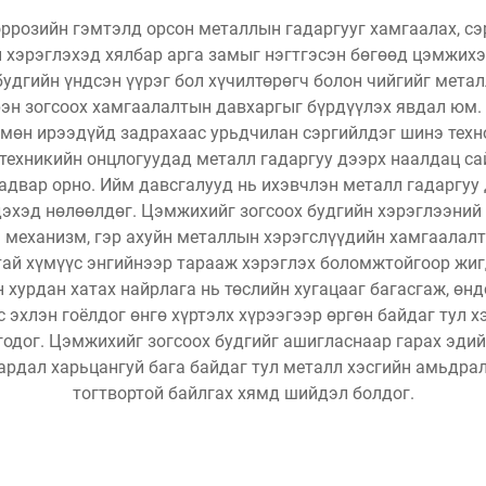
оррозийн гэмтэлд орсон металлын гадаргууг хамгаалах, сэ
н хэрэглэхэд хялбар арга замыг нэгтгэсэн бөгөөд цэмжихэ
удгийн үндсэн үүрэг бол хүчилтөрөгч болон чийгийг метал
рэн зогсоох хамгаалалтын давхаргыг бүрдүүлэх явдал юм. 
 мөн ирээдүйд задрахаас урьдчилан сэргийлдэг шинэ техн
техникийн онцлогуудад металл гадаргуу дээрх наалдац сай
чадвар орно. Ийм давсгалууд нь ихэвчлэн металл гадаргуу
дэхэд нөлөөлдөг. Цэмжихийг зогсоох будгийн хэрэглээний 
механизм, гэр ахуйн металлын хэрэгслүүдийн хамгаалалт 
ай хүмүүс энгийнээр тарааж хэрэглэх боломжтойгоор жиг
 хурдан хатах найрлага нь төслийн хугацааг багасгаж, өн
с эхлэн гоёлдог өнгө хүртэлх хүрээгээр өргөн байдаг тул 
годог. Цэмжихийг зогсоох будгийг ашигласнаар гарах эдий
ардал харьцангуй бага байдаг тул металл хэсгийн амьдрал
тогтвортой байлгах хямд шийдэл болдог.