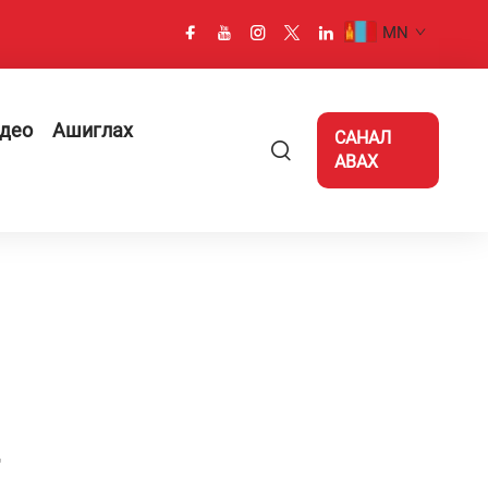
MN
део
Ашиглах
САНАЛ
АВАХ