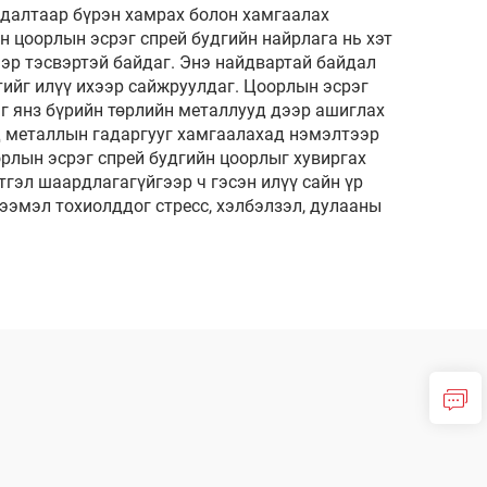
будалтаар бүрэн хамрах болон хамгаалах
н цоорлын эсрэг спрей будгийн найрлага нь хэт
ээр тэсвэртэй байдаг. Энэ найдвартай байдал
тийг илүү ихээр сайжруулдаг. Цоорлын эсрэг
рэг янз бүрийн төрлийн металлууд дээр ашиглах
д металлын гадаргууг хамгаалахад нэмэлтээр
орлын эсрэг спрей будгийн цоорлыг хувиргах
гэл шаардлагагүйгээр ч гэсэн илүү сайн үр
ээмэл тохиолддог стресс, хэлбэлзэл, дулааны