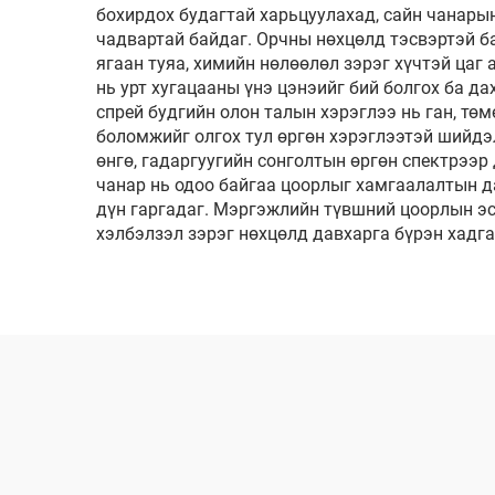
бохирдох будагтай харьцуулахад, сайн чанарын
чадвартай байдаг. Орчны нөхцөлд тэсвэртэй ба
ягаан туяа, химийн нөлөөлөл зэрэг хүчтэй цаг
нь урт хугацааны үнэ цэнэийг бий болгох ба д
спрей будгийн олон талын хэрэглээ нь ган, төм
боломжийг олгох тул өргөн хэрэглээтэй шийдэ
өнгө, гадаргуугийн сонголтын өргөн спектрээр
чанар нь одоо байгаа цоорлыг хамгаалалтын да
дүн гаргадаг. Мэргэжлийн түвшний цоорлын эс
хэлбэлзэл зэрэг нөхцөлд давхарга бүрэн хадга