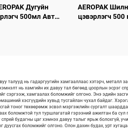
EROPAK Дугуйн
AEROPAK Шилн
рлэгч 500мл Авто
цэвэрлэгч 500
ивч 510г Дугуйг
Машины болон 
эрлэх Зориулсан
ахуйн олон төр
шины Цэвэрлэгч
гадаргуун шил
зориулсан мгно
шилний цэвэрл
уу талууд нь гадаргуугийн хамгааллаас хэтэрч, металл за
хэмнэлт нь хамгийн их давуу тал бөгөөд цоорлын эсрэг сп
ийг сэргээж, хамгаалах боломжийг олгоно. Энэ эдийн засг
машиний хэсгүүдийн хувьд тусгайлан чухал байдаг. Хэрэгл
усгай тоног төхөөрөмж эсвэл мэргэжлийн сургалт шаарддаг
вах боломжтой тул туршлагатай гэрээний ажилтан ба сул 
спрей будагны цаг хэмнэх давуу талыг ярьж болохгүй, учир
г дуусгах боломжийг олгоно. Олон дахин будах, урт хугац