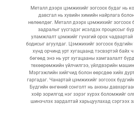
Металл дээрх цэмжихийг зогсоох будаг нь к
давсгал нь хувийн химийн найрлага боло
нөлөөлдөг. Металл дээрх цэмжихийг зогсоох б
задралыг үүсгэдэг исэлдэх процессыг бү
уламжлалт цэмжийг гүнзгий орох чадвартай
бодисыг агуулдаг. Цэмжихийг зогсоох будгийн 
хүнд орчинд урт хугацаанд тэсвэртэй байх 
бөгөөд энэ нь урт хугацааны хамгаалалт бүр
төхөөрөмжийн үйлчилгээ, үйлдвэрийн машин 
Мэргэжлийн хийгчид болон өөрсдөө хийх дурт
гаргадаг. Чанартай цэмжихийг зогсоох будгийн
Будгийн өнгөний сонголт нь анхны давхаргаа
хоёр зорилгод нэг зэрэг хүрэх боломжийг ол
шинэчлэх зардалтай харьцуулахад сэргээх з