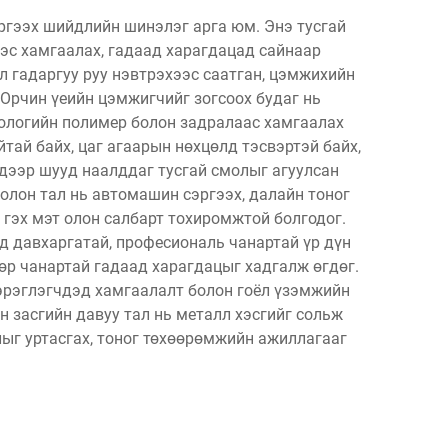
ргээх шийдлийн шинэлэг арга юм. Энэ тусгай
эс хамгаалах, гадаад харагдацад сайнаар
л гадаргуу руу нэвтрэхээс саатган, цэмжихийн
Орчин үеийн цэмжигчийг зогсоох будаг нь
ологийн полимер болон задралаас хамгаалах
тай байх, цаг агаарын нөхцөлд тэсвэртэй байх,
 дээр шууд наалддаг тусгай смолыг агуулсан
олон тал нь автомашин сэргээх, далайн тоног
гэх мэт олон салбарт тохиромжтой болгодог.
д давхаргатай, професиональ чанартай үр дүн
дөр чанартай гадаад харагдацыг хадгалж өгдөг.
хэрэглэгчдэд хамгаалалт болон гоёл үзэмжийн
н засгийн давуу тал нь металл хэсгийг сольж
ыг уртасгах, тоног төхөөрөмжийн ажиллагааг