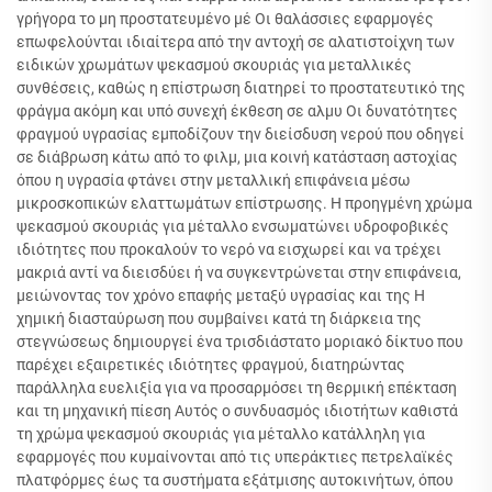
γρήγορα το μη προστατευμένο μέ Οι θαλάσσιες εφαρμογές
επωφελούνται ιδιαίτερα από την αντοχή σε αλατιστοίχνη των
ειδικών χρωμάτων ψεκασμού σκουριάς για μεταλλικές
συνθέσεις, καθώς η επίστρωση διατηρεί το προστατευτικό της
φράγμα ακόμη και υπό συνεχή έκθεση σε αλμυ Οι δυνατότητες
φραγμού υγρασίας εμποδίζουν την διείσδυση νερού που οδηγεί
σε διάβρωση κάτω από το φιλμ, μια κοινή κατάσταση αστοχίας
όπου η υγρασία φτάνει στην μεταλλική επιφάνεια μέσω
μικροσκοπικών ελαττωμάτων επίστρωσης. Η προηγμένη χρώμα
ψεκασμού σκουριάς για μέταλλο ενσωματώνει υδροφοβικές
ιδιότητες που προκαλούν το νερό να εισχωρεί και να τρέχει
μακριά αντί να διεισδύει ή να συγκεντρώνεται στην επιφάνεια,
μειώνοντας τον χρόνο επαφής μεταξύ υγρασίας και της Η
χημική διασταύρωση που συμβαίνει κατά τη διάρκεια της
στεγνώσεως δημιουργεί ένα τρισδιάστατο μοριακό δίκτυο που
παρέχει εξαιρετικές ιδιότητες φραγμού, διατηρώντας
παράλληλα ευελιξία για να προσαρμόσει τη θερμική επέκταση
και τη μηχανική πίεση Αυτός ο συνδυασμός ιδιοτήτων καθιστά
τη χρώμα ψεκασμού σκουριάς για μέταλλο κατάλληλη για
εφαρμογές που κυμαίνονται από τις υπεράκτιες πετρελαϊκές
πλατφόρμες έως τα συστήματα εξάτμισης αυτοκινήτων, όπου