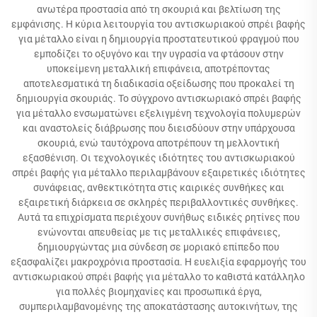
ανωτέρα προστασία από τη σκουριά και βελτίωση της
εμφάνισης. Η κύρια λειτουργία του αντισκωριακού σπρέι βαφής
για μέταλλο είναι η δημιουργία προστατευτικού φραγμού που
εμποδίζει το οξυγόνο και την υγρασία να φτάσουν στην
υποκείμενη μεταλλική επιφάνεια, αποτρέποντας
αποτελεσματικά τη διαδικασία οξείδωσης που προκαλεί τη
δημιουργία σκουριάς. Το σύγχρονο αντισκωριακό σπρέι βαφής
για μέταλλο ενσωματώνει εξελιγμένη τεχνολογία πολυμερών
και αναστολείς διάβρωσης που διεισδύουν στην υπάρχουσα
σκουριά, ενώ ταυτόχρονα αποτρέπουν τη μελλοντική
εξασθένιση. Οι τεχνολογικές ιδιότητες του αντισκωριακού
σπρέι βαφής για μέταλλο περιλαμβάνουν εξαιρετικές ιδιότητες
συνάφειας, ανθεκτικότητα στις καιρικές συνθήκες και
εξαιρετική διάρκεια σε σκληρές περιβαλλοντικές συνθήκες.
Αυτά τα επιχρίσματα περιέχουν συνήθως ειδικές ρητίνες που
ενώνονται απευθείας με τις μεταλλικές επιφάνειες,
δημιουργώντας μια σύνδεση σε μοριακό επίπεδο που
εξασφαλίζει μακροχρόνια προστασία. Η ευελιξία εφαρμογής του
αντισκωριακού σπρέι βαφής για μέταλλο το καθιστά κατάλληλο
για πολλές βιομηχανίες και προσωπικά έργα,
συμπεριλαμβανομένης της αποκατάστασης αυτοκινήτων, της