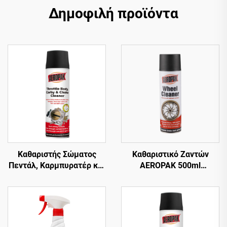
Δημοφιλή προϊόντα
Καθαριστής Σώματος
Καθαριστικό Ζαντών
Πεντάλ, Καρμπυρατέρ και
AEROPAK 500ml
Χιτωνίου 500ml για
Περιποίηση Αυτοκινήτου
Αυτοκίνητο AEROPAK
510g Καθαρισμός
Αυτοκινήτου για Ζάντες