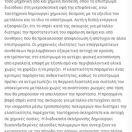
τόσο μηχανική όσο και χημική σύνδεση, όπου το επίστρωμα
διεισδύει στη μικροσκοπική υφή της επιφάνειας, ενώ
ταυτόχρονα δημιουργεί χημικούς δεσμούς με τα οξείδια του
μετάλλου και το ίδιο το υπόστρωμα. Αυτή η διπλή ενέργεια
εξασφαλίζει ότι το σπρέι κατά της σκουριάς για μέταλλο
διατηρεί την προστατευτική του σφράγιση ακόμη και υπό
συνθήκες που θα προκαλούσαν αποφλοίωση ή αποτυχία σε άλλα
επιστρώματα. Οι μηχανικές ιδιότητες των επαγγελματικών
συνθέσεων περιλαμβάνουν εξαιρετική αντοχή σε κρούση,
επιτρέποντας στο επίστρωμα να αντέχει φυσική καταπόνηση
από εργαλεία, επαφή με εξοπλισμό και περιβαλλοντικά υλικά
χωρίς να χαράζει ή να ραγίζει. Η ελαστικότητα παραμένει ένας
κρίσιμος παράγοντας ανθεκτικότητας, καθώς το επίστρωμα
πρέπει να αντιμετωπίζει τη θερμική διαστολή και συστολή του
υποκείμενου μετάλλου χωρίς να αναπτύσσει ρωγμές από τάση
που θα μπορούσαν να απειλήσουν την προστασία. Η προηγμένη
βαφή σπρέι κατά της σκουριάς για μέταλλο επιτυγχάνει αυτή
την ισορροπία μέσω τροποποίησης πολυμερών που διατηρεί την
ελαστικότητα, παρέχοντας ταυτόχρονα σκληρότητα και αντοχή
σε χημικές ουσίες. Η διαδικασία σκλήρυνσης δημιουργεί
διασυνδεδεμένες αλυσίδες πολυμερών που συνεχίζουν να
ενισχύονται με την πάροδο του χρόνου, φτάνοντας στην πλήρη