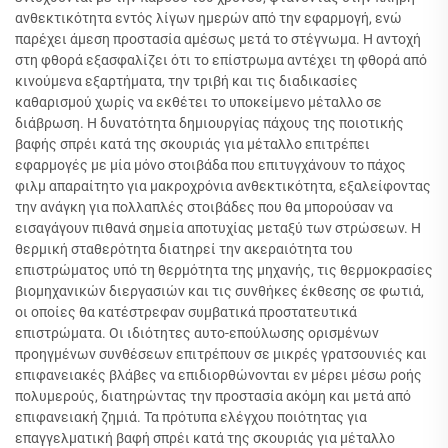
ανθεκτικότητα εντός λίγων ημερών από την εφαρμογή, ενώ
παρέχει άμεση προστασία αμέσως μετά το στέγνωμα. Η αντοχή
στη φθορά εξασφαλίζει ότι το επίστρωμα αντέχει τη φθορά από
κινούμενα εξαρτήματα, την τριβή και τις διαδικασίες
καθαρισμού χωρίς να εκθέτει το υποκείμενο μέταλλο σε
διάβρωση. Η δυνατότητα δημιουργίας πάχους της ποιοτικής
βαφής σπρέι κατά της σκουριάς για μέταλλο επιτρέπει
εφαρμογές με μία μόνο στοιβάδα που επιτυγχάνουν το πάχος
φιλμ απαραίτητο για μακροχρόνια ανθεκτικότητα, εξαλείφοντας
την ανάγκη για πολλαπλές στοιβάδες που θα μπορούσαν να
εισαγάγουν πιθανά σημεία αποτυχίας μεταξύ των στρώσεων. Η
θερμική σταθερότητα διατηρεί την ακεραιότητα του
επιστρώματος υπό τη θερμότητα της μηχανής, τις θερμοκρασίες
βιομηχανικών διεργασιών και τις συνθήκες έκθεσης σε φωτιά,
οι οποίες θα κατέστρεφαν συμβατικά προστατευτικά
επιστρώματα. Οι ιδιότητες αυτο-επούλωσης ορισμένων
προηγμένων συνθέσεων επιτρέπουν σε μικρές γρατσουνιές και
επιφανειακές βλάβες να επιδιορθώνονται εν μέρει μέσω ροής
πολυμερούς, διατηρώντας την προστασία ακόμη και μετά από
επιφανειακή ζημιά. Τα πρότυπα ελέγχου ποιότητας για
επαγγελματική βαφή σπρέι κατά της σκουριάς για μέταλλο