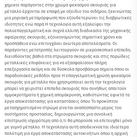
χημικοί παράγοντες στην χρώμα ψεκασμού σκουριάς για
μέταλλο έρχονται σε επαφή με οξείδιο του σιδήρου, ξεκινώντας
μια μοριακή μεταμόρφωση που εξουδετερώνει τις διαβρωτικές
ιδιότητες ενώ παρά Η τεχνολογία αυτή εξαλείφει την
πολυεπαγγελματική και συχνά ελλιπή διαδικασία της μηχανικής
αφαίρεσης σκουριάς, εξοικονομώντας σημαντικό χρόνο και
προσπάθεια ενώ επιτυγχάνει ανώτερα αποτελέσματα. Οι
παράγοντες μετατροπής λειτουργούν σε μικροσκοπικό επίπεδο,
διεισδύοντας βαθιά στα στρώματα σκουριάς και στις πορώδεις
μεταλλικές επιφάνειες για να εξασφαλίσουν πλήρη
επεξεργασία ακόμη και σε δύσκολα προσβάσιμα σημεία όπου οι
παραδοσιακές μεθόδοι προε Η επαγγελματική χρώση ψεκασμού
σκουριάς για μέταλλο που χρησιμοποιεί αυτή την τεχνολογία
μπορεί να χειριστεί επίπεδα σκουριάς που συνήθως απαιτούν
αμμοκροτήματα ή χημική απομάκρυνση, καθιστώντας εφικτά τα
έργα αποκατάστασης για καταστάσεις όπου Το προκύπτον
μετασχηματισμένο στρώμα γίνεται αναπόσπαστο μέρος του
συστήματος προστασίας, δημιουργώντας μια συνολική
επίστρωση ισχυρότερη από ό,τι θα μπορούσε να επιτευχθεί μόνο
με γυμνό μέταλλο. Η τεχνολογία αυτή αποδεικνύεται ιδιαίτερα
πολύτιμη για έργα αποκατάστασης αυτοκινήτων όπου η αρχική