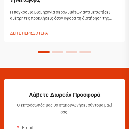
τη Μεταφορά;
Η παγκόσμια βιομηχανία αερολυμάτων αντιμετωπίζει
αμέτρητες προκλήσεις όσον αφορά τη διατήρηση της
ακεραιότητας των προϊόντων κατά τη μεταφορά. Από τις
διακυμάνσεις θερμοκρασίας μέχρι τις αλλαγές πίεσης και
ΔΕΙΤΕ ΠΕΡΙΣΣΟΤΕΡΑ
τα ζητήματα χειρισμού, οι κατασκευαστές αερολυμάτων
πρέπει να εφαρμόζουν εκτεταμένα συστήματα...
Λάβετε Δωρεάν Προσφορά
Ο εκπρόσωπός μας θα επικοινωνήσει σύντομα μαζί
σας.
Email