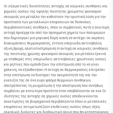
Οι εξαιρετικές δυνατότητες αντοχής σε καιρικές συνθήκες και
χημικές ουσίες της υψηλής ποιότητας χρώματος ψεκασμού
σκουριάς για μέταλλα την καθιστούν την οριστική λύση για την
προστασία των μεταλλικών επιφανειών σε δύσκολες
περιβαλλοντικές συνθήκες, όπου οι συμβατικές Αυτή η ανώτερη
αντοχή προέρχεται από την προηγμένη χημεία των πολυμερών
που δημιουργεί μια μοριακή δομή ικανή να αντέχει σε ακραίες
διακυμάνσεις θερμοκρασίας, έντονη υπεριώδη ακτινοβολία,
όξινη βροχή, αλατιστοστράγγιση Η αντοχή σε καιρικές συνθήκες
της ποιοτικής χρώσης ψεκασμού σκουριάς για μέταλλο ξεκινά
με σταθερές στις υπεριώδεις ακτινοβολίες χρωστικές ουσίες
και ρητίνες που εμποδίζουν την επίστρωση από το να γίνει
χάλκινη, να εξασθενήσει Η αντοχή σε θερμοκρασίες επιτρέπει
στην επίστρωση να διατηρεί την ακεραιότητά της και την
ευελιξία της σε ένα ευρύ φάσμα θερμικών συνθηκών,
αποτρέποντας τη ρωγμάτωση ή την αποστρώση που συνήθως
συμβαίνει με κατώτερα προϊόντα όταν υποβάλλονται σε κύκ Οι
ιδιότητες της αντοχής σε χημικές ουσίες αποδεικνύονται
ανεκτίμητες σε βιομηχανικά περιβάλλοντα όπου οι μεταλλικές
επιφάνειες αντιμετωπίζουν επιθετικές ουσίες όπως οξέα,
αλκαλικά, διαλύτες και διαβρωτικά αέρια που θα καταστρέψουν