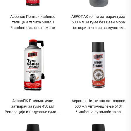
Аеропак Понна чишћење
АЕРОПАК течни затварач гума
тапице и тепиха 500МЛ
500 мл За гуме без цеви мора
Чишћење за све намене
се користити са ваздушним
компресором
АероАПК Пневматички
Аеропак Чистилац за точкове
затварач за гуме 450 мл
500 мл Авто-чешћење 510г
Репарација и надување гума за
Чишћење аутомобила за
гуме без цеви
точкове