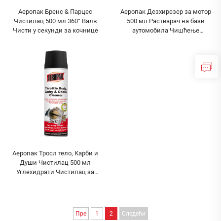
Аеропак Бренс & Парцес
Аеропак Дезхирезер за мотор
Чистилац 500 мл 360° Валв
500 мл Растварач на бази
Чисти у секунди за кочнице
аутомобила Чишћење
аутомобила
Аеропак Тросл тело, Карби и
Души Чистилац 500 мл
Углехидрати Чистилац за
аутомобил
Пре
1
2
Следећи