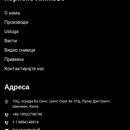
О нама
Производи
Usluga
Вести
Видео снимци
Примена
Контактирајте нас
Адреса
10Ц, зграда Бо Синг, Цинг Схуи Хе 1Рд, Луоху Дистрикт,
Шенжен, Кина
+86-18923798198
+ 1 8884148814
[email protected]