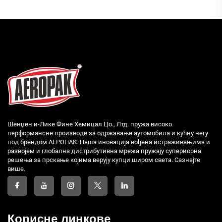
Шенџен и-Лике Фине Хемицал Цо., Лтд. пружа високо
перформансне производе за одржавање аутомобила и кућну негу
под брендом АЕРОПАК. Наша иновација вођена истраживањима и
развојем и глобална дистрибутивна мрежа пружају супериорна
решења за прскање којима верују купци широм света. Сазнајте
више.
Корисне линкове