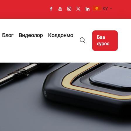
KY
Блог
Видеолор
Колдонмо
Баа
суроо