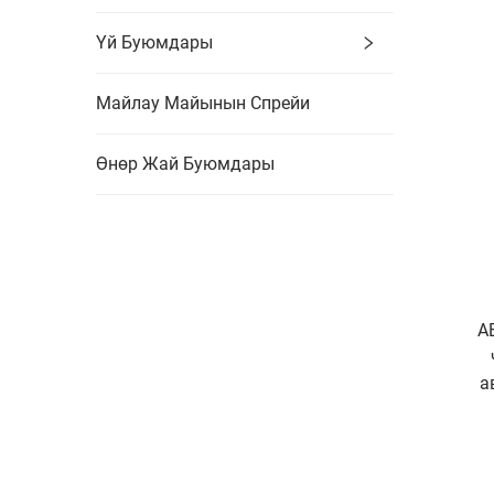
Үй Буюмдары
Майлау Майынын Спрейи
Өнөр Жай Буюмдары
A
а