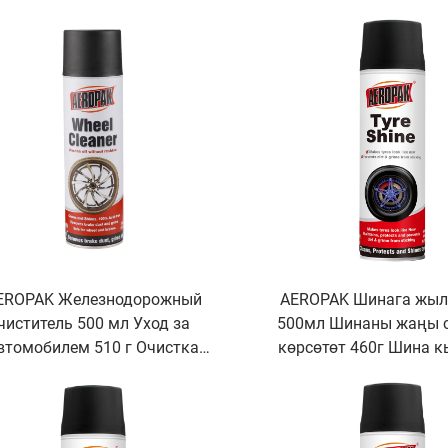
тазалоочу
менен колдонулушу 
EROPAK Железнодорожный
AEROPAK Шинага жыл
чиститель 500 мл Уход за
500мл Шинаны жаңы 
втомобилем 510 г Очистка
көрсөтөт 460г Шина 
автомобиля для колес