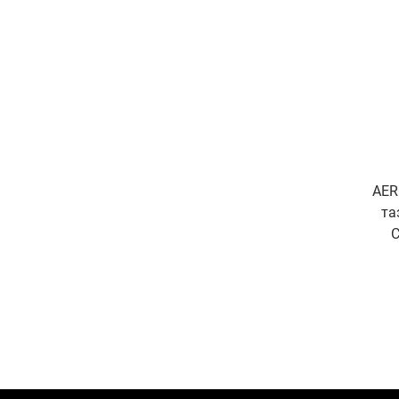
AER
та
С