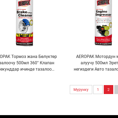
OPAK Тормоз жана Бөлүктөр
AEROPAK Мотордун 
залоочу 500мл 360° Клапан
алуучу 500мл Эре
екунддар ичинде тазалоо
негиздеги Авто тазал
Тормоздор үчүн
май алуу
Мурунку
1
2