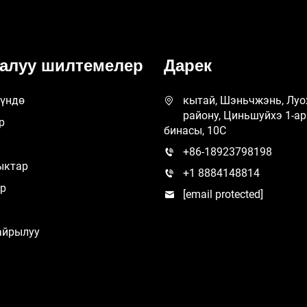
алуу шилтемелер
Дарек
нүндө
кытай, Шэньчжэнь, Луо
району, Циньшуйхэ 1-ар
р
бинасы, 10C
+86-18923798198
ыктар
+1 8884148814
ер
[email protected]
айрылуу