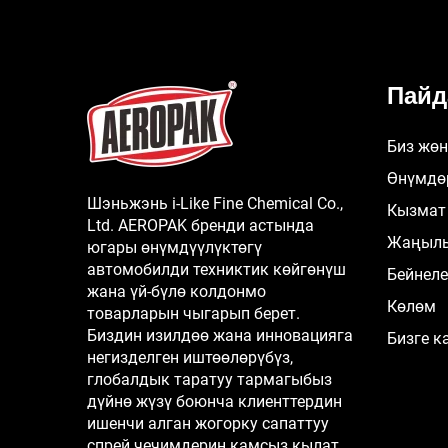
Пайд
Биз жө
Өнүмдө
Шэньжэнь i-Like Fine Chemical Co.,
Кызмат
Ltd. AEROPAK бренди астында
Жаңыл
югары өнүмдүүлүктөгү
автомобилди техниктик көйгөнүш
Бейнел
жана үй-бүлө колдонмо
Көлөм
товарларын чыгарып берет.
Биздин изилдөө жана инновацияга
Бизге к
негизделген иштөөлөрүбүз,
глобалдык таратуу тармагыбыз
дүйнө жүзү боюнча клиенттердин
ишенчи алган жогорку сапаттуу
спрей чечимдерин камсыз кылат.