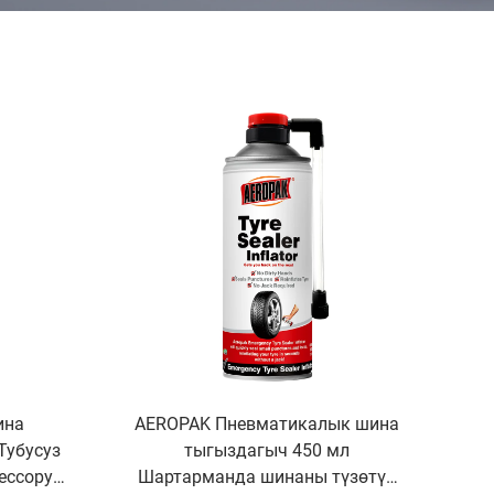
ина
AEROPAK Пневматикалык шина
Тубусуз
тыгыздагыч 450 мл
ессору
Шартарманда шинаны түзөтүү