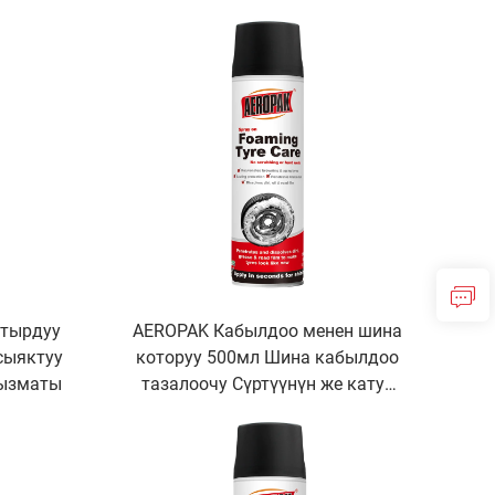
керек
жана шаянтатуу Тубусуз шина
үчүн
тырдуу
AEROPAK Кабылдоо менен шина
сыяктуу
которуу 500мл Шина кабылдоо
кызматы
тазалоочу Сүртүүнүн же катуу
иштин зарураты жок