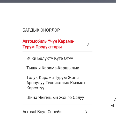
БАРДЫК ӨНӨРЛӨР
Автомобиль Үчүн Карама-
Турум Продукттары
Ички Бөлүктү Күтө Өтүү
Тышкы Карама-Каршылык
Толук Карама-Турум Жана
Арнаулуу Техникалык Кызмат
Көрсөтүү
Шина Чыгышын Жөнгө Салуу
Ыл
Aerosol Boya Спрейи