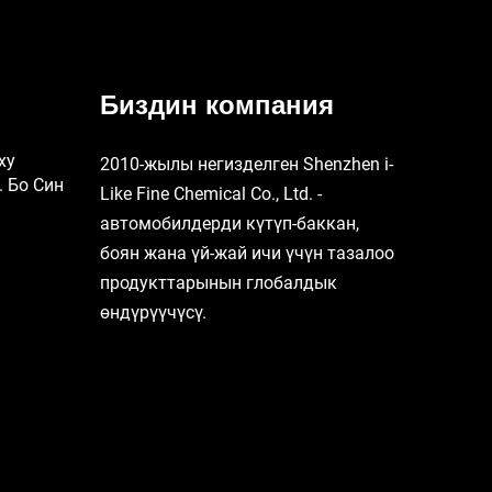
Биздин компания
ху
2010-жылы негизделген Shenzhen i-
. Бо Син
Like Fine Chemical Co., Ltd. -
автомобилдерди күтүп-баккан,
боян жана үй-жай ичи үчүн тазалоо
продукттарынын глобалдык
өндүрүүчүсү.