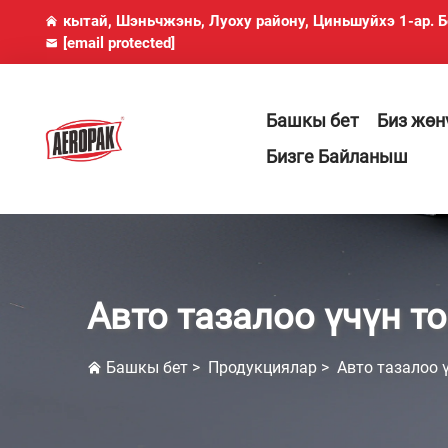
кытай, Шэньчжэнь, Луоху району, Циньшуйхэ 1-ар. 
[email protected]
Башкы бет
Биз жөн
Бизге Байланыш
Авто тазалоо үчүн т
Башкы бет
>
Продукциялар
>
Авто тазалоо 