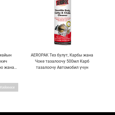
майын
AEROPAK Тез булут, Карбы жана
ткич
Чоке тазалоочу 500мл Карб
оо жана
тазалоочу Автомобил үчүн
Кийинки