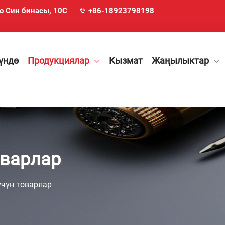
Бо Син бинасы, 10C
+86-18923798198
үндө
Продукциялар
Кызмат
Жаңылыктар
оварлар
үчүн товарлар