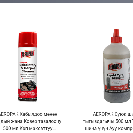
AEROPAK Кабылдоо менен
AEROPAK Суюк ш
дый жана Ковер тазалоочу
тыгыздагычы 500 мл 
500 мл Көп максаттуу
шина үчүн Ауу компр