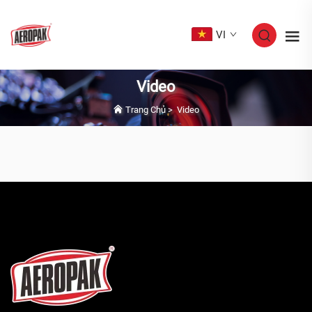
VI
Video
Trang Chủ
>
Video