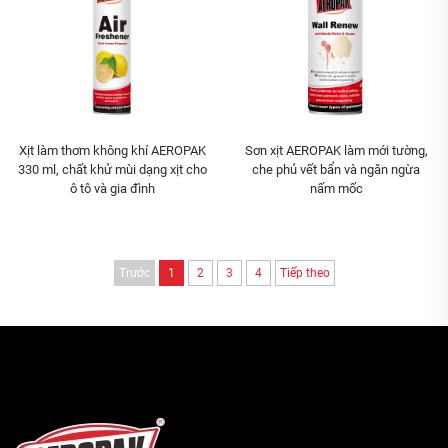
Xịt làm thơm không khí AEROPAK
Sơn xịt AEROPAK làm mới tường,
330 ml, chất khử mùi dạng xịt cho
che phủ vết bẩn và ngăn ngừa
ô tô và gia đình
nấm mốc
Trước
1
2
3
4
Tiếp theo