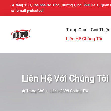
tầng 10C, Tòa nhà Bo Xing, Đường Qing Shui He 1, Quận
[email protected]
Trang Chủ
Giới Thiệu
Liên Hệ Chúng Tôi
Liên Hệ Với Chúng Tôi
Trang Chủ
>
Liên Hệ Với Chúng Tôi