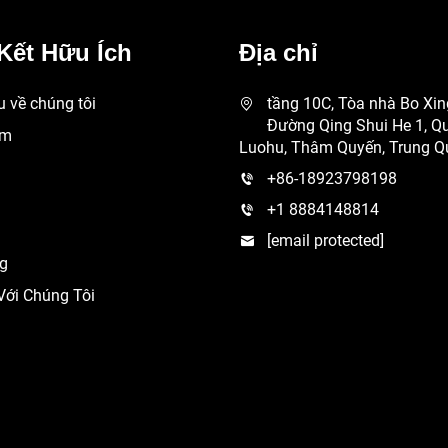
Kết Hữu Ích
Địa chỉ
ệu về chúng tôi
tầng 10C, Tòa nhà Bo Xin
Đường Qing Shui He 1, Q
ẩm
Luohu, Thâm Quyến, Trung Q
+86-18923798198
+1 8884148814
[email protected]
g
Với Chúng Tôi