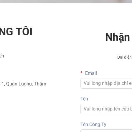
NG TÔI
Nhận 
ến
Đại diện
Email
e 1, Quận Luohu, Thâm
Tên
Tên Công Ty