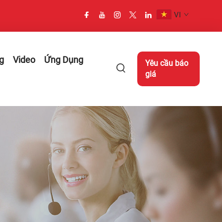
VI
g
Video
Ứng Dụng
Yêu cầu báo
giá