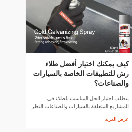
كيف يمكنك اختيار أفضل طلاء
كيف 
رش للتطبيقات الخاصة بالسيارات
الرش
والصناعات؟
للمن
يتطلب اختيار الحل المناسب للطلاء في
في ال
المشاريع المتعلقة بالسيارات والصناعات النظر
باستم
بعناية في عوامل مثل المتانة وسهولة التطبيق
وتعزي
عرض المزيد
عرض ا
وخصائص الأداء. وقد ثوّرت تقنيات الطلاء
القوية
بالرش الحديثة الطريقة التي يتبعها المحترفون
الاست