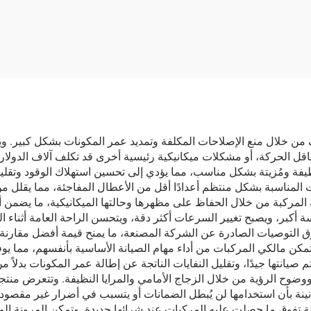
للإطارات لا يتطلب
طارئ ونفخ للإطارات 
كًا أو جهدًا كبيرًا
أنبوب داخلي
من خلال منع الإصلاحات المكلفة وتمديد عمر المكونات بشكل كبير. ويق
قل الحركة، أو مشكلات ميكانيكية رئيسية أخرى قد تكلف آلاف الدولار
يفة ومُزيتة بشكل مناسب، مما يؤدي إلى تحسين استهلاك الوقود وتقليل 
ت المناسبة بشكل منتظم أعدادًا أقل من الأعطال المفاجئة، مما يقل
 المركبة من خلال الحفاظ على مظهرها وحالتها الميكانيكية، ما يضمن أ
كبر، ويصبح تغيير السرعات أكثر دقة، ويتحسن الراحة العامة أثناء الق
ق التوصيات الصادرة عن الشركة المصنعة، ما يمنح قيمة أفضل مقارنة بال
ة تمكن مالكي المركبات من أداء مهام الصيانة الأساسية بأنفسهم، مما ي
 تم صيانتها جيدًا، وتقليل النفايات الناتجة عن إطالة عمر المكونات بدلاً
ووضوح الرؤية من خلال الزجاج الأمامي والمرايا النظيفة. وتتعرض منتج
نة بأن استخدامها لن يُبطل الضمانات أو يتسبب في أضرار غير مقصودة. و
نة تفوق ما حصلت عليه المركبات عند شرائها جديدة. وتمكن المرونة ال