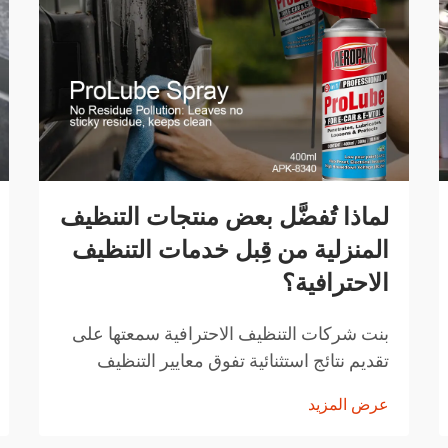
لماذا تُفضَّل بعض منتجات التنظيف
المنزلية من قِبل خدمات التنظيف
الاحترافية؟
بنت شركات التنظيف الاحترافية سمعتها على
تقديم نتائج استثنائية تفوق معايير التنظيف
المنزلية المعتادة. المنتجات التي تختارها ليست
عرض المزيد
اختيارات عشوائية، بل هي حلول تم اختيارها
بعناية وقد أثبتت فعاليتها...