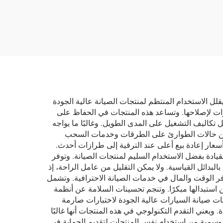
بدون
للإطارات بدون أنبوب
داخلي، يجب استخدامه مع
ضاغط هواء
لل الاستخدام المنتظم لمنتجات الصيانة عالية الجودة
ات لإصلاحها. وتساعد هذه المنتجات في الحفاظ على
تكاليف التشغيل على المدى الطويل. وغالبًا ما يواجه
ل من حالات الطوارئ على الطرقات وخدمات السحب
سعار إعادة بيع أعلى عند الترقية إلى طرازات أحدث.
يادة بفضل الاستخدام السليم لمنتجات الصيانة. وتوفر
بدائل القياسية. ولا يمكن التقليل من عامل الراحة، إذ
وفر الوقت والمال في خدمات الصيانة الاحترافية. وتشمل
 من استبدالها مبكرًا. وتنجم تحسينات السلامة عن أنظمة
ات صيانة السيارات عالية الجودة لاختبارات صارمة
يعني التقدم التكنولوجي في هذه المنتجات أنها غالبًا
موسمية من استخدام نفس المنتجات لتقديم الحماية في