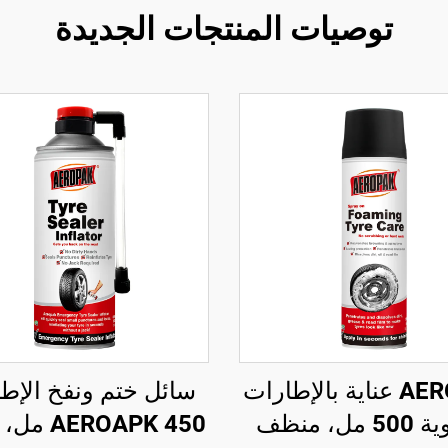
توصيات المنتجات الجديدة
AEROPAK عناية بالإطارات
سائل ختم ونفخ الإط
الرغوية 500 مل، منظف
EROAPK 450