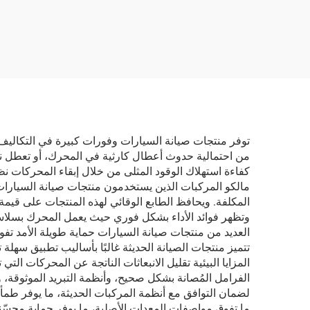
سيارات قائم على المذيبات
رغوي 
لإزالة الشحوم والعناية
فر
بالسيارة
توفر منتجات صيانة السيارات وفورات كبيرة في التكاليف 
من احتمالية حدوث أعطال كارثية في المحرك، أو تعطل نا
كفاءة استهلاك الوقود المثلى من خلال إبقاء المحركات نظ
مالكو المركبات الذين يستخدمون منتجات صيانة السيارا
المكلفة. ويحافظ الطابع الوقائي لهذه المنتجات على قيمة
وتظهر فوائد الأداء بشكل فوري حيث يعمل المحرك بسلاسة أ
العديد من منتجات صيانة السيارات حماية طويلة الأمد تفو
تتميز منتجات الصيانة الحديثة غالبًا بأساليب تطبيق سهل
المزايا البيئية تقليل الانبعاثات الناتجة عن المحركات التي
الفرامل المُصانة بشكل صحيح، وأنظمة التبريد الموثوقة، 
لضمان التوافق مع أنظمة المركبات الحديثة، ما يوفر طمأني
ما تفوق مواصفات المعدات الأصلية، ما يوفر حماية محسّ