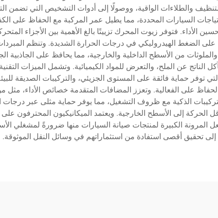
تنظيف والطلاءات الواقية، ووصولًا إلى أدوات التشخيص التي تضمن الت
 احتياجات السيارات المحددة، مما يطيل عمر المركبة مع الحفاظ على ا
سين الأداء. فتوفر زيوت المحرك تزييتًا بالغ الأهمية بين الأجزاء المتحر
ى الضغط الهيدروليكي في درجات الحرارة الشديدة. وتنظم المبردات در
ملوثات من الأسطح الداخلية والخارجية، مما يحافظ على الجاذبية الجمال
آكل الناتج عن الملح، والتعرض للمواد الكيميائية. وتشمل الميزات التقني
 التي توفر حماية فائقة على المستوى الجزيئي، والتركيبات الصديقة للبيئة 
الحفاظ على الفعالية. وتعزز المضافات المتقدمة خصائص الأداء، مثل موا
ركيبات الذكية مع ظروف التشغيل، مما يوفر حماية مثلى عبر درجات الح
 الحركة إلى الأسطح الخارجية. ويعتمد الميكانيكيون المحترفون على 
ل المرونة الكبيرة لمنتجات صيانة السيارات منها ضرورةً لمشغلي الأسا
إلى تحقيق أقصى استفادة من استثماراتهم في وسائل النقل الموثوقة.