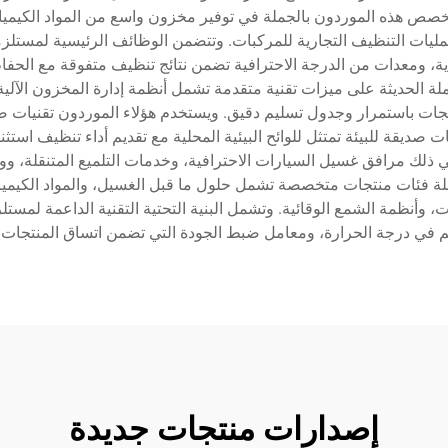
خصص هذه الموردون بالجملة في توفير مخزون واسع من المواد الكيميائي
ليات التنظيف التجارية للمركبات. وتتضمن الوظائف الرئيسية لمستلز
 ومعدات من الدرجة الاحترافية تضمن نتائج تنظيف متفوقة مع الحفاظ
لة الحديثة على ميزات تقنية متقدمة تشمل أنظمة إدارة المخزون الآل
ت باستمرار وجدول تسليم دقيق. ويستخدم هؤلاء الموردون تقنيات صياغ
ومحاليل متوازنة درجة الحموضة (pH)، ومنتجات صديقة للبيئة تمتثل للوائح البيئية المحلية مع ت
ي ذلك مرافق غسيل السيارات الاحترافية، وخدمات التلميع المتنقلة، و
ملة فئات منتجات متخصصة تشمل حلول ما قبل الغسيل، والمواد الكيميا
أنظمة الشمع الوقائية. وتشمل البنية التحتية التقنية الداعمة لمستل
 درجة الحرارة، ومعامل ضبط الجودة التي تضمن اتساق المنتجات ومو
إصدارات منتجات جديدة