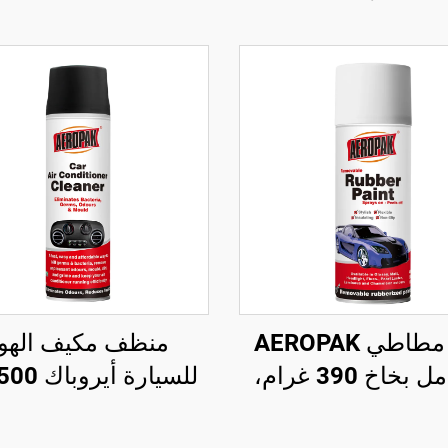
طلاء مطاطي AEROPAK
منظف مكيف الهوا
400 مل بخاخ 390 غرام،
ء رش قابل للإزالة
منظف مكيف سيارة 
للعجلات
وغير ضار