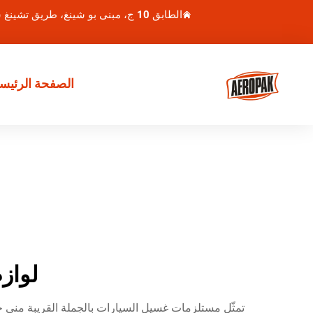
الطابق 10 ج، مبنى بو شينغ، طريق تشينغ شوي هو 1، منطقة لوهو، شنتشن، الصين
الصفحة الرئيسي
لواز
تمثّل مستلزمات غسيل السيارات بالجملة القريبة مني ح