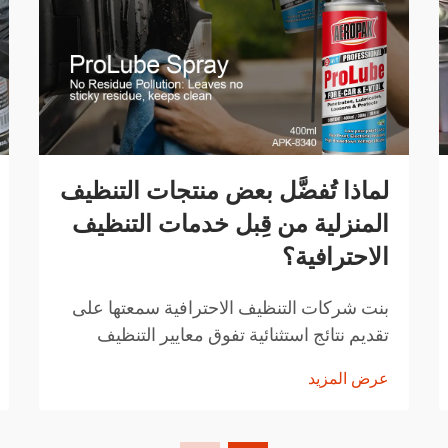
لماذا تُفضَّل بعض منتجات التنظيف
المنزلية من قِبل خدمات التنظيف
الاحترافية؟
بنت شركات التنظيف الاحترافية سمعتها على
تقديم نتائج استثنائية تفوق معايير التنظيف
المنزلية المعتادة. المنتجات التي تختارها ليست
عرض المزيد
اختيارات عشوائية، بل هي حلول تم اختيارها
بعناية وقد أثبتت فعاليتها...