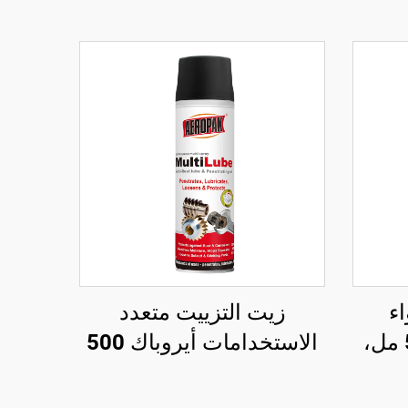
ء
زيت التزييت متعدد
للسيارة أيروباك 500 مل،
الاستخدامات أيروباك 500
آمن
مل، رذاذ متعدد
الاستخدامات ومزيل للصدأ