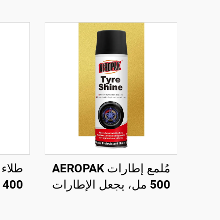
مُلمع إطارات AEROPAK
500 مل، يجعل الإطارات
تبدو جديدة، عبوة وزنها 460
طلا
غرام للعناية بالإطارات