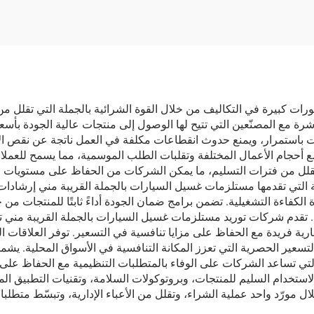
ات كبيرة في التكاليف من خلال القوة الشرائية بالجملة التي تقلل م
رة مع المصنّعين التي تتيح لها الوصول إلى منتجات عالية الجودة بأسع
ت باستمرار، ويمنع حدوث انقطاعات مكلفة في العمل ناتجة عن نقص الإ
 أحجام الأعمال المختلفة وتقلبات الطلب الموسمية، مما يسمح للعملا
تقلل من فترات التسليم، ما يمكن الشركات من الحفاظ على مستويا
ة التي تقدمها مستلزمات غسيل السيارات بالجملة القريبة مني إرشادات 
لكفاءة التشغيلية. تضمن برامج ضمان الجودة أداءً ثابتًا للمنتجات من 
دة. تقدم شركات توريد مستلزمات غسيل السيارات بالجملة القريبة م
 فريدة مع الحفاظ على مزايا تنافسية في التسعير. توفر العلاقات الراس
لتسعير الحصرية التي تعزز المكانة التنافسية في الأسواق المحلية. يشم
ي تساعد الشركات على الوفاء بالمتطلبات التنظيمية مع الحفاظ على الفع
استخدام السليم للمنتجات، وبروتوكولات السلامة، وتقنيات التطبيق الم
مورّد واحد عملية الشراء، وتقلل من الأعباء الإدارية، وتبسّط متطلبات