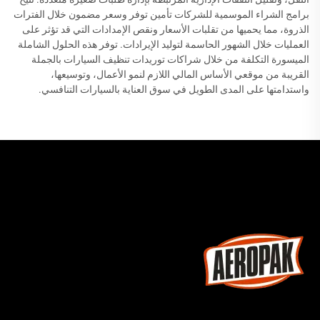
برامج الشراء الموسمية للشركات تأمين توفر وسعر مضمون خلال الفترات
الذروة، مما يحميها من تقلبات الأسعار ونقص الإمدادات التي قد تؤثر على
العمليات خلال الشهور الحاسمة لتوليد الإيرادات. توفر هذه الحلول الشاملة
الميسورة التكلفة من خلال شراكات توريدات تنظيف السيارات بالجملة
القريبة من موقعي الأساس المالي اللازم لنمو الأعمال، وتوسيعها،
واستدامتها على المدى الطويل في سوق العناية بالسيارات التنافسي.