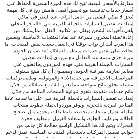
مقارنةً بالأسعار البيعية. تتيح لك هذه الميزة السعرية الحفاظ على
أسعار خدمات تنافسية مع تحقيق أقصى هامش ربح في كل مهمة
تُنجز. لا يمكن التقليل من عامل الراحة عند النظر في أماكن
إمدادات تفصيل السيارات بالجملة القريبة مني. فالتوفر المحلي
يلغي تأخيرات الشحن ويقلل من تكاليف النقل، مما يمكنك من
إعادة تعبئة المخزون بسرعة عند نفاد المنتجات الأساسية. ويضمن
هذا القرب أنك لن تواجه توقفًا في العمل بسبب نقص المنتجات، ما
يحافظ على تقديم خدمات منتظمة لعملائك. يُعد ضمان الجودة
ميزة أخرى مهمة عند التعامل مع موردي إمدادات تفصيل
السيارات بالجملة القريبة مني. فهذه الموردون يحافظون على
معايير صارمة لمراقبة الجودة، ويضمنون أن كل منتج يستوفي
المواصفات الاحترافية من حيث الأداء والموثوقية. وتتلقى تركيبات
متسقة تحقق نتائج متوقعة، مما يعزز الثقة مع عملائك من خلال
نتائج خدمات متفوقة. تتفوق تنوعية المنتجات المتاحة من خلال
إمدادات تفصيل السيارات بالجملة القريبة مني على ما تقدمه عادةً
المتاجر الفردية بالتجزئة. ويوفر موردو الجملة خطوط منتجات
شاملة تشمل منتجات متخصصة لتطبيقات محددة مثل تصحيح
الطلاء، وترطيب الجلود، واستعادة الفينيل، وتنظيف حجرة
المحرك. ويتيح لك هذا التشكيل الواسع معالجة كل جانب من
جوانب تفصيل المركبات باستخدام المنتجات المناسبة. تميز الدعم