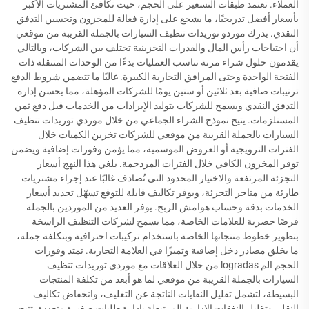
العملاء. تعتمد طبقات التسعير على الحجم، حيث تكافئ المشتريات الأكبر
بأسعار أفضل تدريجيًا، ما يشجع على إدارة فعالة للمخزون وتحسين التدفق
النقدي. يدرك موردو توريدات تنظيف السيارات بالجملة القريبة من موقعي
أن احتياجات رأس المال والقدرات التخزينية تختلف بين الشركات، وبالتالي
يقدمون حلول شراء مرنة تناسب العمليات بدءًا من الوحدات المتنقلة ذات
الفتحة الواحدة وحتى المرافق التجارية الكبيرة. غالبًا ما تتضمن شروط الدفع
ترتيبات صافية بعد ثلاثين أو ستين يومًا للشركات المؤهلة، مما يحسن إدارة
التدفق النقدي ويسمح للشركات بتوليد الإيرادات من الخدمات قبل دفع ثمن
المستلزمات. يتيح نموذج الشراء الجماعي من خلال موردي توريدات تنظيف
السيارات بالجملة القريبة من موقعي للشركات تخزين الكميات خلال
الفترات الترويجية أو العروض الموسمية، مما يؤمن وفورات إضافية ويضمن
توفر المخزون الكافي خلال الفترات المزدحمة. يلغي هذا النهج أسعار
التجزئة المرتفعة والاختيار المحدود التي تُصادف غالبًا عند إجراء مشتريات
طارئة من متاجر التجزئة، ويوفر تكاليف قابلة للتوقع تسهّل تحديد أسعار
الخدمات بدقة وحساب هوامش الربح. يوفر العديد من الموردين بالجملة
فرصًا حصرية للعلامات الخاصة، مما يسمح لشركات التنظيف الراسخة
بتطوير خطوط منتجاتها الخاصة باستخدام تركيبات احترافية وبتكلفة جملة،
ما يخلق مصادر دخل إضافية وتميزًا في العلامة التجارية. تمتد وفورات
الحجم الم logradas من خلال العلاقات مع موردي توريدات تنظيف
السيارات بالجملة القريبة من موقعي لما هو أبعد من تكلفة المنتجات
البسيطة، لتشمل تقليل النفايات الناتجة عن التغليف، وانخفاض تكاليف
النقل، وتقليل النفقات الإدارية المرتبطة بإدارة طلبات صغيرة متعددة. تتيح