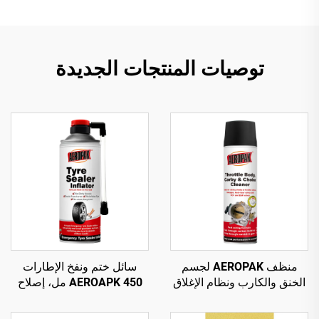
توصيات المنتجات الجديدة
منظف AEROPAK لجسم
سائل ختم ونفخ الإطارات
الخنق والكارب ونظام الإغلاق
AEROAPK 450 مل، إصلاح
500 مل، منظف كارب
طارئ ونفخ للإطارات بدون
للسيارة
أنبوب داخلي