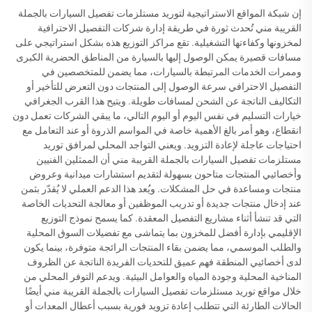
إن شبكة المواقع الاستراتيجية لتوريد مستلزمات تفصيل السيارات بالجملة
القريبة مني تُحدث ثورة في طريقة إدارة شركات التفصيل الاحترافية
لمخزونها وكفاءتها التشغيلية. تقع مراكز التوزيع هذه بشكل استراتيجي على
مسافات قصيرة يمكن الوصول إليها بالسيارة من المناطق الحضرية الكبرى
وممرات الخدمات المرتبطة بالسيارات، مما يضمن للمتخصصين في
التفصيل الاحترافي سرعة الوصول إلى المنتجات دون التعرض للتأخير أو
التكاليف الناتجة عن الشحن لمسافات طويلة. ويتيح هذا القرب الجغرافي
خيارات التسليم في نفس اليوم أو اليوم التالي، ما يبقي الشركات تعمل دون
انقطاع، وهو أمر بالغ الأهمية خاصة في المواسم الذروة أو عند التعامل مع
احتياجات عاجلة لإعادة التزويد. ويعني التواجد المحلي لمرافق توريد
مستلزمات تفصيل السيارات بالجملة القريبة مني أن الممثلين الفنيين
وأخصائيي المنتجات متاحون بسهولة لتقديم استشارات ميدانية وعروض
منتجات ومساعدة في حل المشكلات. ويُعد هذا الدعم العملي لا يُقدّر بثمن
عند إدخال منتجات جديدة أو تدريب الموظفين أو معالجة التحديات الخاصة
التي قد تنشأ أثناء مشاريع التفصيل المعقدة. كما يسمح نموذج التوزيع
الإقليمي بإدارة أفضل للمخزون بما يتماشى مع تفضيلات السوق المحلية
والطلب الموسمي، مما يضمن بقاء المنتجات الرائجة متوفرة، بينما يكون
لدى أخصائيي المنطقة فهم عميق للتحديات الفريدة الناتجة عن الظروف
المناخية المحلية وجودة المياه والعوامل البيئية. ويدعم التوفر المحلي من
خلال مواقع توريد مستلزمات تفصيل السيارات بالجملة القريبة مني أيضًا
الحالات الطارئة التي تتطلب إعادة تزويد فورية بسبب أعطال المعدات أو