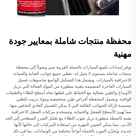
محفظة منتجات شاملة بمعايير جودة
مهنية
توفر إمدادات تلميع السيارات بالجملة القريبة مني وصولاً إلى محفظة
منتجات شاملة بمستوى لا مثيل له، تغطي جميع جوانب العناية والصيانة
الاحترافية بالسيارات. ويشمل هذا التشكيل الواسع شامبوهات غسيل
السيارات الفاخرة المصممة بتقنية متطورة من المواد الفعالة التي تزيل
الأوساخ والطين بفعالية مع الحفاظ على لطفها تجاه أسطح الطلاء والطبقات
الواقية. وتشمل المحفظة أقراص طين متخصصة ومواد تزييت للطين
مصممة لإزالة الشوائب العالقة التي لا يمكن للغسيل العادي التخلص منها،
مما يُهيئ الأسطح للصقل والحماية. وتستخدم مركبات الصقل الاحترافية
تقنية كاشطة متطورة تزيل عيوب الطلاء مع تقليل الضرر السطحي إلى الحد
الأدنى، مما يمكن الفنيين المهرة من استعادة المركبات إلى حالتها كأنها
جديدة. ويُخزّن المورد بالجملة أنواعاً مختلفة من الوسادات، بما في ذلك