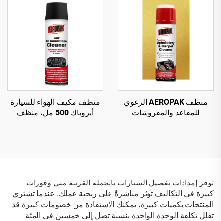
منظف AEROPAK الرغوي
منظف مكيف الهواء للسيارة
للمقاعد والمفروشات
أيروباك 500 مل، منظف
والسجاد 500 مل، منظف
مكيف سيارة آمن وغير ضار
متعدد الأغراض
توفر إمدادات تفصيل السيارات بالجملة القريبة مني وفورات
كبيرة في التكاليف تؤثر مباشرةً على ربحية عملك. عندما تشتري
المنتجات بكميات كبيرة، يمكنك الاستفادة من خصومات كبيرة قد
تقلل تكلفة الوحدة الواحدة بنسبة تصل إلى خمسين في المئة