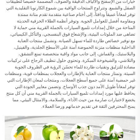
خيارات من الإسفنج والألياف الدقيقة والصوف، المصممة خصيصاً لتطبيقات
الصقل والشمع. وتتراوح المنتجات الواقية بين شموع الكارنوبا التقليدية التي
توفر لمعاناً عميقاً ودافئاً، إلى أختام صناعية متقدمة تقدم متانة ممتدة
ومقاومة أفضل للعوامل الجوية. وتوفر أنظمة الطلاء الخزفية الحديثة
المتاحة من خلال إمدادات تلميع السيارات بالجملة القريبة مني حماية لا
تضاهى ضد الملوثات البيئية، والإشعاع فوق البنفسجي، والتأكل الكيميائي،
مع توفير خصائص طاردة للماء تسهل الصيانة. وتشمل منتجات العناية
الداخلية منظفات متزنة الحموضة آمنة على الأسطح الجلدية، والفينيل،
والبلاستيك، والقماش، إلى جانب مواد واقية متخصصة تمنع التشقق،
والتلاشي، والشيخوخة المبكرة. وتحتوي حلول تنظيف الزجاج على تركيبات
مضادة للتزليق وتقنيات طاردة للماء تحسّن الرؤية في الظروف الجوية
السيئة. وتمتاز منتجات العناية بالإطارات والعجلات بمنظفات قوية، ومنظفات
غير حمضية آمنة على جميع أسطح العجلات، ومنتجات لمعان الإطارات التي
توفر لمعاناً طويل الأمد دون جذب الأوساخ. وتضمن معايير الجودة التي
يحافظ عليها مورد إمدادات تلميع السيارات بالجملة القريبة مني أن كل منتج
يخضع لاختبارات صارمة من حيث الأداء، والسلامة، والامتثال البيئي، مما
يمنح المحترفين الثقة في تقديم خدماتهم ورضا العملاء.