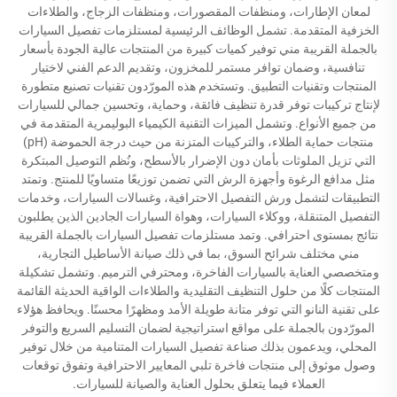
لمعان الإطارات، ومنظفات المقصورات، ومنظفات الزجاج، والطلاءات
الخزفية المتقدمة. تشمل الوظائف الرئيسية لمستلزمات تفصيل السيارات
بالجملة القريبة مني توفير كميات كبيرة من المنتجات عالية الجودة بأسعار
تنافسية، وضمان توافر مستمر للمخزون، وتقديم الدعم الفني لاختيار
المنتجات وتقنيات التطبيق. وتستخدم هذه المورّدون تقنيات تصنيع متطورة
لإنتاج تركيبات توفر قدرة تنظيف فائقة، وحماية، وتحسين جمالي للسيارات
من جميع الأنواع. وتشمل الميزات التقنية الكيمياء البوليمرية المتقدمة في
منتجات حماية الطلاء، والتركيبات المتزنة من حيث درجة الحموضة (pH)
التي تزيل الملوثات بأمان دون الإضرار بالأسطح، ونُظم التوصيل المبتكرة
مثل مدافع الرغوة وأجهزة الرش التي تضمن توزيعًا متساويًا للمنتج. وتمتد
التطبيقات لتشمل ورش التفصيل الاحترافية، وغسالات السيارات، وخدمات
التفصيل المتنقلة، ووكلاء السيارات، وهواة السيارات الجادين الذين يطلبون
نتائج بمستوى احترافي. وتمد مستلزمات تفصيل السيارات بالجملة القريبة
مني مختلف شرائح السوق، بما في ذلك صيانة الأساطيل التجارية،
ومتخصصي العناية بالسيارات الفاخرة، ومحترفي الترميم. وتشمل تشكيلة
المنتجات كلًا من حلول التنظيف التقليدية والطلاءات الواقية الحديثة القائمة
على تقنية النانو التي توفر متانة طويلة الأمد ومظهرًا محسنًا. ويحافظ هؤلاء
المورّدون بالجملة على مواقع استراتيجية لضمان التسليم السريع والتوفر
المحلي، ويدعمون بذلك صناعة تفصيل السيارات المتنامية من خلال توفير
وصول موثوق إلى منتجات فاخرة تلبي المعايير الاحترافية وتفوق توقعات
العملاء فيما يتعلق بحلول العناية والصيانة للسيارات.