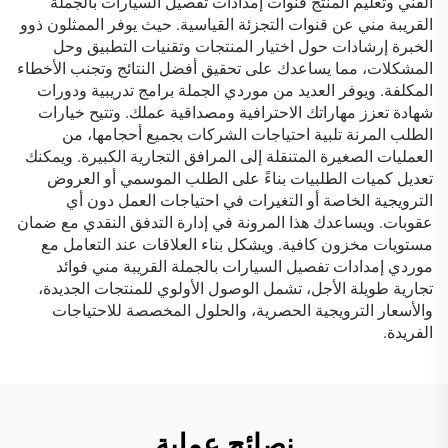
الفني وتعليم المنتج قنوات إمدادات تفصيل السيارات بالجملة
القريبة مني عن قنوات التجزئة القياسية. حيث يوفر الممثلون ذوو
الخبرة إرشادات حول اختيار المنتجات وتقنيات التطبيق وحل
المشكلات، مما يساعدك على تحقيق أفضل النتائج وتجنب الأخطاء
المكلفة. ويوفر العديد من موردي الجملة برامج تدريبية ودورات
شهادة تعزز مهاراتك الاحترافية ومصداقية عملك. وتتيح خيارات
الطلب المرنة تلبية احتياجات الشركات بجميع أحجامها، من
العمليات الصغيرة المتنقلة إلى المرافق التجارية الكبيرة. ويمكنك
تعديل كميات الطلبيات بناءً على الطلب الموسمي أو العروض
الترويجية الخاصة أو التغيرات في احتياجات العمل دون أي
عقوبات. ويساعدك هذا المرونة في إدارة التدفق النقدي مع ضمان
مستويات مخزون كافية. ويشكل بناء العلاقات عند التعامل مع
موردي إمدادات تفصيل السيارات بالجملة القريبة مني فوائد
تجارية طويلة الأجل، تشمل الوصول الأولوي للمنتجات الجديدة،
والأسعار الترويجية الحصرية، والحلول المخصصة للاحتياجات
الفريدة.
نصائح عملية