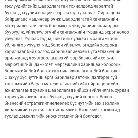
төслүүдийг хийх шаардлагатай тохиолдолд яаралтай
бүтээгдэхүүний нөөцийг сэргээхэд тусалдаг. Ойролцоох
байршлаас машинаар очиж шаардлагатай хангамжийн
материалыг авч авах боломж нь үйлдвэрийн их зардлыг
бууруулж, үйлчлүүлэгчийн хангамжийн түвшинд эерэг нөлөө
үзүүлдэг. Үүнээс гадна, нийтийн сүлжээ нь хангамжийн
үйлчилгээ үзүүлэгчид болон үйлчлүүлэгчдийн хооронд
харилцааг бий болгох, харилцааг зөвхөн бүтээгдэхүүний
арилжаанд л хязгаарлагдахгүйгээр бизнесийн хөгжил,
маркетингийн дэмжлэг, мэргэжлийн харилцаа холбооны
боломжийг бий болгох хамтын ажиллагааг бий болгодог.
Энэхүү бүс нутгийн арга барилаар автоны дэлгэрэнгүй
хангамжийн бараа материалын нийтийн ойролцоох үйл
ажиллагаанд хувийн шаардлагад нийцсэн үйлчилгээ, хурдан
хариу үйл ажиллагаа, бүтээгдэхүүний сонголт болон
бизнесийн стратегийг нөлөөлөх бүс нутгийн зах зээлийн
динамикийн гүн ойлголтыг дэмжиж бизнесийг хөгжихэд
туслах дэмжлэгийн экосистемийг бий болгодог.