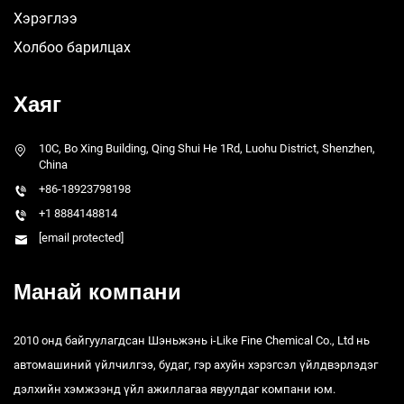
Хэрэглээ
Холбоо барилцах
Хаяг
10C, Bo Xing Building, Qing Shui He 1Rd, Luohu District, Shenzhen,
China
+86-18923798198
+1 8884148814
[email protected]
Манай компани
2010 онд байгуулагдсан Шэньжэнь i-Like Fine Chemical Co., Ltd нь
автомашиний үйлчилгээ, будаг, гэр ахуйн хэрэгсэл үйлдвэрлэдэг
дэлхийн хэмжээнд үйл ажиллагаа явуулдаг компани юм.