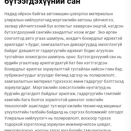
бүтээгдэхүүний сан
Надад ойрхон байгаа автомашин цэвэрлэх материалын
улиралын нийлүүлэгчид мэргэжлийн автоны үйлчилгээ,
засвар үйлчилгээний бүх аспектыг хамарсан онцгой, нэгдсэн
бүтээгдэхүүний сангийн хандалтыг нээж өгдөг. Энэ өргөн
сонголтод авто угаах шампунь, анхдагч бохирдлыг идэвхтэй
арилгадаг ч будаг, хамгаалалтын давхаргуудад эмзэглэхгүй
байдаг дэвшилтэт гадаргуугийн идэвхит бодис агуулсан
тусгайлан зохиогдсон шампунь орно. Бүтээгдэхүүний сан нь
ердийн угаалтаар арилгагдахгүй бат бөх нэгтгэгдсэн
бохирдлыг арилгах зориулалттай тусгайлан хийсэн глин бар,
лубрикантуудыг агуулдаг бөгөөд эдгээр нь полировлолт,
хамгаалалтын материал түрхэхээс өмнө гадаргууг бэлтгэхэд
зориулагддаг. Мэргэжлийн зэвсэглэлийн нунтагууд нь
будгийн дутагдалт байдлыг арилгаж, гадаргуугийн гэмтлийг
хамгийн бага болгох зорилготой шинэлэг зэвсгийн
технологийг ашигладаг тул мэргэжлийн техникчид машиныг
үзүүлэлтийн талбайн байдалд нь сэргээх боломжийг олгодог.
Улиралын нийлүүлэгч нь полировлолт, воскоор түрхэх
тодорхой хэрэглээнд зориулан инженерчилсэн цэвдэг,
микроволокно, ноосон зэрэг янз бүрийн тавцангуудын