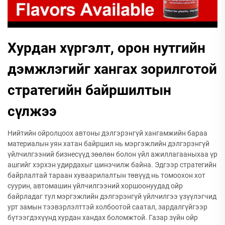
Хурдан хүргэлт, орон нутгийн
дэмжлэгийг хангах зорилготой
стратегийн байршилтын
сүлжээ
Нийтийн ойролцоох автоны дэлгэрэнгүй хангамжийн бараа
материалын уян хатан байршил нь мэргэжлийн дэлгэрэнгүй
үйлчилгээний бизнесүүд зөөлөн болон үйл ажиллагааныхаа үр
ашгийг хэрхэн удирдахыг шинэчилж байна. Эдгээр стратегийн
байрлалтай тараан хуваарилалтын төвүүд нь томоохон хот
суурин, автомашин үйлчилгээний хоршоонуудад ойр
байрладаг тул мэргэжлийн дэлгэрэнгүй үйлчилгээ үзүүлэгчид
урт замын тээвэрлэлттэй холбоотой саатал, зардалгүйгээр
бүтээгдэхүүнд хурдан хандах боломжтой. Газар зүйн ойр