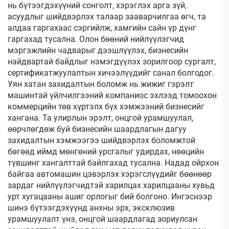
нь бүтээгдэхүүний сонголт, хэрэглэх арга зүй,
асуудлыг шийдвэрлэх талаар зааварчилгаа өгч, та
алдаа гаргахаас сэргийлж, хамгийн сайн үр дүнг
гаргахад тусална. Олон бөөний нийлүүлэгчид
мэргэжлийн чадварыг дээшлүүлэх, бизнесийн
найдвартай байдлыг нэмэгдүүлэх зорилгоор сургалт,
сертификатжуулалтын хичээлүүдийг санал болгодог.
Уян хатан захидалтын боломж нь жижиг гэрэлт
машинтай үйлчилгээний компаниос эхлээд томоохон
коммерцийн төв хүртэлх бүх хэмжээний бизнесийг
хангана. Та улирлын эрэлт, онцгой урамшуулал,
өөрчлөгдөж буй бизнесийн шаардлагын дагуу
захидалтын хэмжээгээ шийдвэрлэх боломжтой
бөгөөд иймд мөнгөний урсгалыг удирдах, нөөцийн
түвшинг хангалттай байлгахад тусална. Надад ойрхон
байгаа автомашин цэвэрлэх хэрэгслүүдийг бөөнөөр
зардаг нийлүүлэгчидтэй харилцах харилцааны хувьд
урт хугацааны ашиг орлогыг бий болгоно. Ингэснээр
шинэ бүтээгдэхүүнд анхны эрх, эксклюзив
урамшуулалт үнэ, онцгой шаардлагад зориулсан