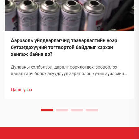
Аэрозоль үйлдвэрлэгчид тээвэрлэлтийн үеэр
бүтээгдэхүүний тогтвортой байдлыг хэрхэн
хангаж байна вэ?
Дулааны хэлбэлзэл, даралт өөрчлөгдөх, зөөвөрлөх
явцад гарч болох асуудлууд зэрэг олон хүчин зүйлсийн
улмаас глобал аэрозолын салбар нь тээвэрлэлтийн
үеэр бүтээгдэхүүний бүрэлдэхүүн хэсгийн бүтэн
Цааш үзэх
байдлыг хадгалахад тооless дундаа сорилтуудтай
тулгардаг. Иймд аэрозол үйлдвэрлэгчид
бүтээгдэхүүний чанарыг хамгаалахын тулд комплекс
арга хэмжээ авах шаардлагатай.