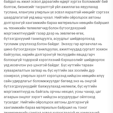
байдал нь ижил эсвэл дараагийн өдөрт хүргэх боломжийг бий
болгож, бизнесийг тасралтгүй үйл ажиллагаа явуулахад
туслана, ялангуяа улирлын үе эсвэл яаралтай нөөцийг сэргээх
шаардлагатай үед маш чухал. Нийтийн ойролцоох автоны
дэлгэрэнгүй хангамжийн бараа материалын нөөцийн байршил
нь техникийн төлөөлөгчид болон бүтээгдэхүүний
мэргэжилтнүүдийг газар дээр нь зөвлөгөө өгөх,
бүтээгдэхүүний танилцуулга, асуудлыг шийдвэрлэхэд
тусламж үзүүлэхэд бэлэн байдаг. Энэхүү гар аргаачлал нь
шинэ бүтээгдэхүүн танилцуулах, ажилтнуудад сургалт зохион
байгуулах, нарийн дэлгэрэнгүй төслүүдийн явцад гарч
болзошгүй тодорхой хэрэглээний бэрхшээлийг шийдвэрлэх
үед ихэвчлэн үнэ цэнэтэй байдаг. Бүс нутгийн тараан
хуваарилалтын загвар нь бүс нутгийн зах зээлийн дур
сонирхол, улирлын эрэлт хэрэгцээнд нийцсэн нөөцийн илүү
сайн удирдлагыг боломжжуулдаг бөгөөд энэ нь онцгой
бүтээгдэхүүнүүдийг баяжуулахад нөлөөлж, бүс нутгийн
мэргэжилтнүүд нь байгаль орчны нөхцөл, усны чанар, цаг
агаарын онцлог зэрэгт нийцсэн асуудлуудыг ойлгоход
тусалдаг. Нийтийн ойролцоох автоны дэлгэрэнгүй
хангамжийн бараа материалын байршил нь тоног
төхөөрөмжийн гэмтэл эсвэл хүлээгдээгүй их хэмжээний