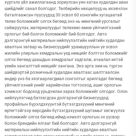
хүртэлх үйл ажиллагаанд зориулсан уян хатан худалдан авах
шийдлийг санал болгодог. Төлбөрийн нөхцөлүүд нь ихэвчлэн
баталгаажсан пүүсүүдэд 30 эсвэл 60 хоногийн хугацаатай
төлөх боломжийг олгох бөгөөд энэ нь мөнгөний урсгалыг
сайжруулах, материалуудыг төлөхөөс өмнө үйлчилгээний
орлогыг бий болгох боломжийг бий болгодог. Авто
дэлгэрэнгүй материалын нийлүүлэлтийн нийтийн худалдан
авалтын загвар нь бизнесүүдийг урамшууллын үе эсвэл
жилийн улирлын хямдралын үед нөөцийг бэлтгэх боломжийг
олгох бөгөөд цаашдын хямдралыг хадгалж, ачаалал ихтэй
үеийн хангалттай нөөцийг хангана. Энэ арга зам нь түргэн
шийдвэртэй розничный худалдан авалтаас шалтгаалсан
өндөр үнэ ба хязгаарлагдмал сонголтыг арилгадаг бөгөөд
үйлчилгээний үнийг нарийвчлан тогтооход, ашиг орлогын
хэмжээг бодоход урьдчилан харах боломжийг олгодог. Олон
нийлүүлэгчид батлагдсан дэлгэрэнгүй бизнесүүдэд
профайлын бүрэлдэхүүнтэй бүтээгдэхүүний мөнгөний
өртөгтэйгээр өөрсдийн бүтээгдэхүүний шугамыг хөгжүүлэх
боломжийг олгох бөгөөд иймд нэмэлт орлогын эх үүсвэр
болон брендийн ялгааг бий болгодог. Авто дэлгэрэнгүй
материалын нийлүүлэлтийн нийтийн худалдан авалтын