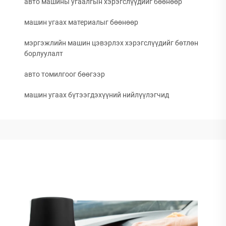
авто машины угаалгын хэрэгслүүдийг бөөнөөр
машин угаах материалыг бөөнөөр
мэргэжлийн машин цэвэрлэх хэрэгслүүдийг бөтлөн
борлуулалт
авто томилгоог бөөгээр
машин угаах бүтээгдэхүүний нийлүүлэгчид