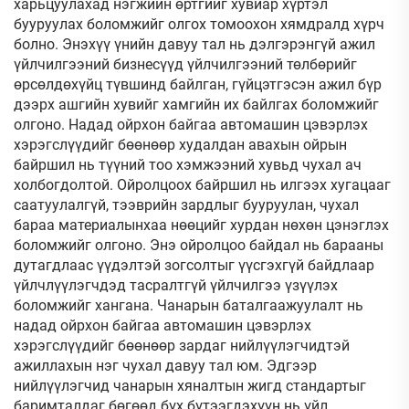
харьцуулахад нэгжийн өртгийг хувиар хүртэл
бууруулах боломжийг олгох томоохон хямдралд хүрч
болно. Энэхүү үнийн давуу тал нь дэлгэрэнгүй ажил
үйлчилгээний бизнесүүд үйлчилгээний төлбөрийг
өрсөлдөхүйц түвшинд байлган, гүйцэтгэсэн ажил бүр
дээрх ашгийн хувийг хамгийн их байлгах боломжийг
олгоно. Надад ойрхон байгаа автомашин цэвэрлэх
хэрэгслүүдийг бөөнөөр худалдан авахын ойрын
байршил нь түүний тоо хэмжээний хувьд чухал ач
холбогдолтой. Ойролцоох байршил нь илгээх хугацааг
саатуулалгүй, тээврийн зардлыг бууруулан, чухал
бараа материалынхаа нөөцийг хурдан нөхөн цэнэглэх
боломжийг олгоно. Энэ ойролцоо байдал нь барааны
дутагдлаас үүдэлтэй зогсолтыг үүсгэхгүй байдлаар
үйлчлүүлэгчдэд тасралтгүй үйлчилгээ үзүүлэх
боломжийг хангана. Чанарын баталгаажуулалт нь
надад ойрхон байгаа автомашин цэвэрлэх
хэрэгслүүдийг бөөнөөр зардаг нийлүүлэгчидтэй
ажиллахын нэг чухал давуу тал юм. Эдгээр
нийлүүлэгчид чанарын хяналтын жигд стандартыг
баримталдаг бөгөөд бүх бүтээгдэхүүн нь үйл