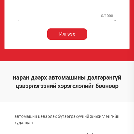
0/1000
Илгээх
наран дээрх автомашины дэлгэрэнгүй
цэвэрлэгээний хэрэгслэлийг бөөнөөр
автомашин цэвэрлэх бүтээгдэхүүний жижиглэнгийн
худалдаа