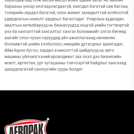
харилцаагаар олж авсан масштабын эдийн засаг нь зөвхөн
барааны үнээр хязгаарлагдахгүй, хаягдал багатай сав баглаа,
тээврийн зардал багатай, олон жижиг захидалттай холбоотой
удирдлагын нэмэлт зардлыг багасгадаг. Улирлын худалдан
авалтын хөтөлбөрүүд нь бизнесүүдэд онцгой үеийн тогтвортой
үнэ ба хангалттай хангалтыг хангах боломжийг олгох бөгөөд
ашгийг олох чухал саруудад үйл ажиллагаанд нөлөөлөх
боломжтой үнийн хэлбэлзэл, нөөцийн дутагдлыг арилгадаг.
Ийм бүрэн бүтэн, зардал хэмнэлттэй шийдлүүд нь авто
машины үйлчилгээний өрсөлдөөнт зах зээл дэх бизнесийн
өсөлт, өргөтгөл, урт хугацааны тэвчээртэй байдлыг хангахад
шаардлагатай санхүүгийн суурь болдог.