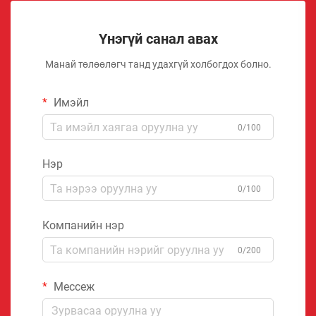
Үнэгүй санал авах
Манай төлөөлөгч танд удахгүй холбогдох болно.
Имэйл
0/100
Нэр
0/100
Компанийн нэр
0/200
Мессеж