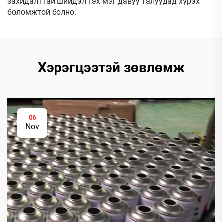
захидалттай шийдэл гэх мэт давуу талуудад хүрэх
боломжтой болно.
Хэрэгцээтэй зөвлөмж
06
Nov