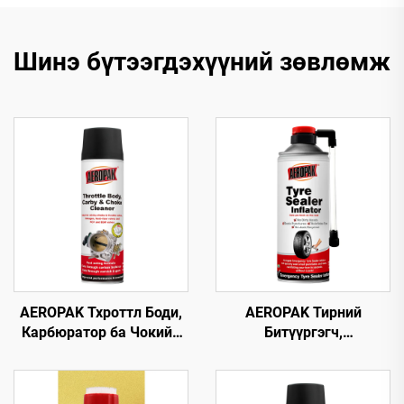
Шинэ бүтээгдэхүүний зөвлөмж
AEROPAK Тхроттл Боди,
AEROPAK Тирний
Карбюратор ба Чокийн
Битүүргэгч,
Цэвэрлэгч 500мл
Агааржуулагч 450мл
Машины Карб Цэвэрлэгч
Тирний Яаралтай Засвар,
Агааржуулалт Зовхон