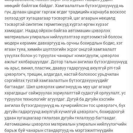
нөөцийг байлгаж байдаг. Хамгаалалтын бүтээгдэхүүнүүд нь
гүн, дулаан цацраг гаргаж өгдөг традицийн карнауба воскоос
эхлээд урт хугацаагаар тэсвэртэй, цаг агаарын нөхцөлд
тэсвэртэй синтетик герметикүүд хүртэл өргөн хүрээг
хамардаг. Надад ойрхон байгаа автомашин цэвэрлэх
материалын улиралын нийлүүлэлтээр хүртээмжтэй болсон
модерн керамик давхаргууд нь орчны бохирдлын бодис, хэт
ягаан туяа, химийн шүлтлэгийн эсрэг онцгой хамгаалалт
үзүүлэх болон ус түрүүлэх чанарыг нэмэгдүүлж, цэвэрлэх
ажлыг хялбаршуулдаг. Дотор талын ангилах бүтээгдэхүүнүүд
нь арьс, винил, пластик, даавуу гадаргуунд аюулгүй pH-тэй
цэвэрлэгч, трещин, алдагдал, настай болохоос урьдчилан
сэргийлэх тусгай хамгаалалтын бүтээгдэхүүнүүдийг
багтаадаг. Шил цэвэрлэх шингэнүүд нь муу цаг агаарт
харагдацыг сайжруулах зориулалттай судасгүй орлуулалт, ус
түрүүлэх технологийг агуулдаг. Дугуй ба дугуйн хэсгийн
ангилах бүтээгдэхүүнүүд нь хүчирхийлсэн тос цэвэрлэгч, бүх
дугуйн гадаргуунд аюулгүй хүчилгүй цэвэрлэгч, бохирдоогүй
удаан хугацаагаар гялалзах дугуйн гялалзуур багтаадаг.
Автомашины цэвэрлэх материалын улиралын нийлүүлэгчийн
барьж буй чанарын стандартууд нь мэргэжилтнүүдийн