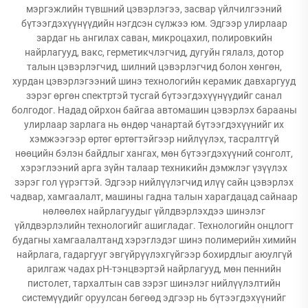
мэргэжлийн түвшний цэвэрлэгээ, засвар үйлчилгээний
бүтээгдэхүүнүүдийн нэгдсэн сүлжээ юм. Эдгээр улирлаар
зардаг нь ангилах саван, микроцахил, полировкийн
найрлагууд, вакс, герметикчлэгчид, дугуйн гялалз, дотор
талын цэвэрлэгчид, шилний цэвэрлэгчид болон хөнгөн,
хурдан цэвэрлэгээний шинэ технологийн керамик давхаргууд
зэрэг өргөн спектртэй тусгай бүтээгдэхүүнүүдийг санал
болгодог. Надад ойрхон байгаа автомашин цэвэрлэх барааны
улирлаар зарлага нь өндөр чанартай бүтээгдэхүүнийг их
хэмжээгээр өртөг өртөгтэйгээр нийлүүлэх, тасралтгүй
нөөцийн бэлэн байдлыг хангах, мөн бүтээгдэхүүний сонголт,
хэрэглээний арга зүйн талаар техникийн дэмжлэг үзүүлэх
зэрэг гол үүрэгтэй. Эдгээр нийлүүлэгчид илүү сайн цэвэрлэх
чадвар, хамгаалалт, машины гадна талын харагдацад сайнаар
нөлөөлөх найрлагуудыг үйлдвэрлэхдээ шинэлэг
үйлдвэрлэлийн технологийг ашигладаг. Технологийн онцлогт
будагны хамгаалалтанд хэрэглэдэг шинэ полимерийн химийн
найрлага, гадаргууг эвгүйрүүлэхгүйгээр бохирдлыг аюулгүй
арилгаж чадах pH-тэнцвэртэй найрлагууд, мөн пеннийн
пистолет, тархалтын сав зэрэг шинэлэг нийлүүлэлтийн
системүүдийг оруулсан бөгөөд эдгээр нь бүтээгдэхүүнийг