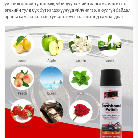
үйлчилгээний хүртээмж, үйлчлүүлэгчийн хангамжинд итгэл
өгөхийн тулд бүх бүтээгдэхүүнүүд үйлчилгээ, аюулгүй байдал,
орчны хамгаалалтын хувьд хатуу шалгалтанд хамрагддаг.