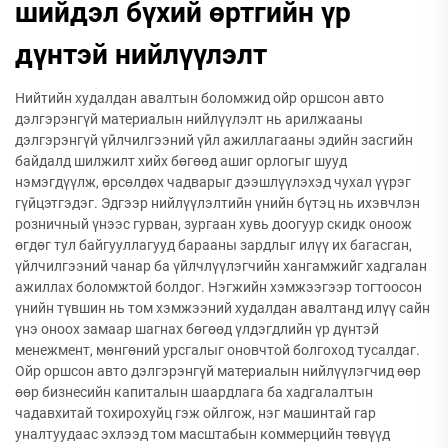
шийдэл бүхий өртгийн үр
дүнтэй нийлүүлэлт
Нийтийн худалдан авалтын боломжид ойр оршсон авто
дэлгэрэнгүй материалын нийлүүлэлт нь арилжааны
дэлгэрэнгүй үйлчилгээний үйл ажиллагааны эдийн засгийн
байдалд шилжилт хийх бөгөөд ашиг орлогыг шууд
нэмэгдүүлж, өрсөлдөх чадварыг дээшлүүлэхэд чухал үүрэг
гүйцэтгэдэг. Эдгээр нийлүүлэлтийн үнийн бүтэц нь ихэвчлэн
розничный үнээс гурван, зургаан хувь доогуур скидк оноож
өгдөг тул байгууллагууд барааны зардлыг илүү их багасган,
үйлчилгээний чанар ба үйлчлүүлэгчийн хангамжийг хадгалан
ажиллах боломжтой болдог. Нэгжийн хэмжээгээр тогтоосон
үнийн түвшин нь том хэмжээний худалдан авалтанд илүү сайн
үнэ оноох замаар шагнах бөгөөд үлдэгдлийн үр дүнтэй
менежмент, мөнгөний урсгалыг оновчтой болгоход тусалдаг.
Ойр оршсон авто дэлгэрэнгүй материалын нийлүүлэгчид өөр
өөр бизнесийн капиталын шаардлага ба хадгалалтын
чадавхитай тохирохуйц гэж ойлгож, нэг машинтай гар
уналтуудаас эхлээд том масштабын коммерцийн төвүүд