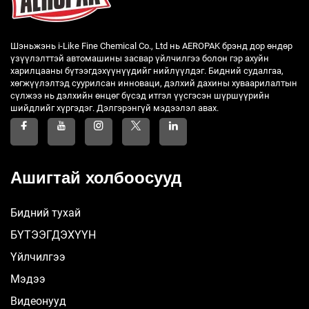
Шэньжэнь i-Like Fine Chemical Co., Ltd нь AEROPAK брэнд дор өндөр
үзүүлэлттэй автомашины засвар үйлчилгээ болон гэр ахуйн
харилцааны бүтээгдэхүүнүүдийг нийлүүлдэг. Бидний судалгаа,
хөгжүүлэлтэд суурилсан инноваци, дэлхий дахины хуваарилалтын
сүлжээ нь дэлхийн өнцөг бүсэд итгэл үүсгэсэн шүршүүрийн
шийдлийг хүргэдэг. Дэлгэрэнгүй мэдээлэл авах.
Ашигтай холбоосууд
Бидний тухай
БҮТЭЭГДЭХҮҮН
Үйлчилгээ
Мэдээ
Видеонууд