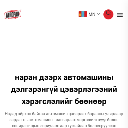
MN
наран дээрх автомашины
дэлгэрэнгүй цэвэрлэгээний
хэрэгслэлийг бөөнөөр
Надад ойрхон байгаа автомашин цэвэрлэх барааны улирлаар
зардаг нь автомашиныг засварлах мэргэжилтнүүд болон
сонирлогчдын зориулалтаар тусгайлан боловсруулсан