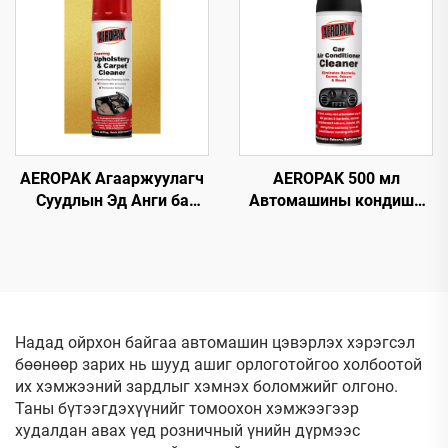
Агаарын Компрессортой
Хамт Ашиглах
AEROPAK Агааржуулагч
AEROPAK 500 мл
Суудлын Эд Анги ба
Автомашины кондишн
Цэцэрлэгийн Цэвэрлэгч
цэвэрлэгч, машины AC-
500мл Олон
ийг ноцохгүй цэвэрлэгч
Зориулалтын Цэвэрлэгч
Надад ойрхон байгаа автомашин цэвэрлэх хэрэгсэл
бөөнөөр зарих нь шууд ашиг орлоготойгоо холбоотой
их хэмжээний зардлыг хэмнэх боломжийг олгоно.
Таны бүтээгдэхүүнийг томоохон хэмжээгээр
худалдан авах үед розничный үнийн дүрмээс