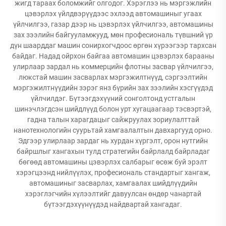
жигд тараах боломжийг олгодог. Хэрэглээ нь мэргэжлийн
цэвэрлэх үйлдвэрүүдээс эхлээд автомашиныг угаах
үйлчилгээ, газар дээр нь цэвэрлэх үйлчилгээ, автомашины
зах зээлийн байгууламжууд, мөн професиональ түвшний үр
дүн шаарддаг машин сонирхогчдоос өргөн хүрээгээр тархсан
байдаг. Надад ойрхон байгаа автомашин цэвэрлэх барааны
улирлаар зардал нь коммерцийн флотны засвар үйлчилгээ,
люкстай машин засварлах мэргэжилтнүүд, сэргээлтийн
мэргэжилтнүүдийн зэрэг янз бүрийн зах зээлийн хэсгүүдэд
үйлчилдэг. Бүтээгдэхүүний сонголтонд устгалын
шинэчлэгдсэн шийдлүүд болон урт хугацаагаар тэсвэртэй,
гадна талын харагдацыг сайжруулах зориулалттай
нанотехнологийн суурьтай хамгаалалтын давхаргууд орно.
Эдгээр улирлаар зардаг нь хурдан хүргэлт, орон нутгийн
байршлыг хангахын тулд стратегийн байрлалд байрладаг
бөгөөд автомашины цэвэрлэх салбарыг өсөж буй эрэлт
хэрэгцээнд нийлүүлэх, професиональ стандартыг хангаж,
автомашиныг засварлах, хамгаалах шийдлүүдийн
хэрэглэгчийн хүлээлтийг давуулсан өндөр чанартай
бүтээгдэхүүнүүдэд найдвартай хангадаг.