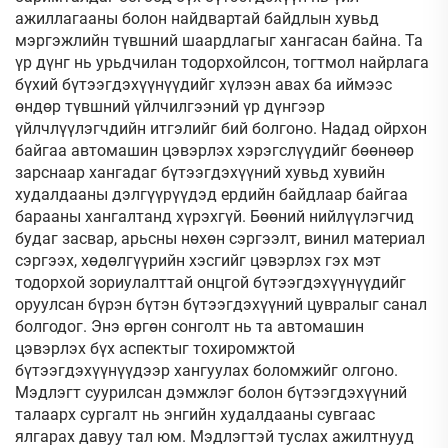
ажиллагааны болон найдвартай байдлын хувьд
мэргэжлийн түвшний шаардлагыг хангасан байна. Та
үр дүнг нь урьдчилан тодорхойлсон, тогтмол найрлага
бүхий бүтээгдэхүүнүүдийг хүлээн авах ба иймээс
өндөр түвшний үйлчилгээний үр дүнгээр
үйлчлүүлэгчдийн итгэлийг бий болгоно. Надад ойрхон
байгаа автомашин цэвэрлэх хэрэгслүүдийг бөөнөөр
зарснаар хангадаг бүтээгдэхүүний хувьд хувийн
худалдааны дэлгүүрүүдэд ердийн байдлаар байгаа
барааны хангалтанд хүрэхгүй. Бөөний нийлүүлэгчид
будаг засвар, арьсны нөхөн сэргээлт, винил материал
сэргээх, хөдөлгүүрийн хэсгийг цэвэрлэх гэх мэт
тодорхой зориулалттай онцгой бүтээгдэхүүнүүдийг
оруулсан бүрэн бүтэн бүтээгдэхүүний цувралыг санал
болгодог. Энэ өргөн сонголт нь та автомашин
цэвэрлэх бүх аспектыг тохиромжтой
бүтээгдэхүүнүүдээр хангуулах боломжийг олгоно.
Мэдлэгт суурилсан дэмжлэг болон бүтээгдэхүүний
талаарх сургалт нь энгийн худалдааны сувгаас
ялгарах давуу тал юм. Мэдлэгтэй туслах ажилтнууд