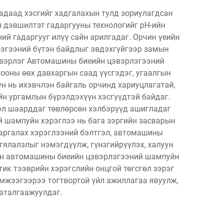
адаад хэсгийг хадгалахын тулд зориулагдсан
 дэвшилтэт гадаргууны технологийг pH-ийн
ий гадаргууг илүү сайн арилгадаг. Орчин үеийн
эгээний бүтэн байдлыг эвдэхгүйгээр замын
 цэвэрлэг Автомашины биеийн цэвэрлэгээний
гооны өөх давхаргын саад үүсгэдэг, угаалгын
н нь ихэвчлэн байгаль орчинд хариуцлагатай,
йн ургамлын бүрэлдэхүүн хэсгүүдтэй байдаг.
л шаарддаг төвлөрсөн хэлбэрүүд ашигладаг
й шампуйн хэрэглээ нь бага зэргийн засварын
харгалах хэрэглээний бэлтгэл, автомашины
ялалзлыг нэмэгдүүлж, гүнзгийрүүлэх, халуун
ийн автомашины биеийн цэвэрлэгээний шампуйн
тик тээврийн хэрэгслийн онцгой төгсгөл зэрэг
эмжээгээрээ тогтвортой үйл ажиллагаа явуулж,
баталгаажуулдаг.