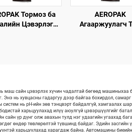
OPAK Тормоз ба
AEROPAK
алийн Цэвэрлэгч
Агааржуулагч 
мл 360° Вентиль
Шигдэл 500мл Т
кунд хугацаанд
Хөөсөн Цэвэрл
эрлэнэ Тормозын
Арчих эсвэл Х
Хувьд
Хөдөлмөр шаард
 маш сайн цэвэрлэх хүчин чадалтай бөгөөд машиныхаа б
. Энэ нь хувцасны гадаргуу дээр байгаа бохирдол, самарг
 систем нь pH-ийн зөв тэнцвэрт байдалгүй, хамгаалах шарг
 бодистай харьцуулахад илүү аюулгүй цэвэршүүлгийг бат
 сайн үр дүнг олж авахын тулд нэг удаагийн угаахад баг
өгдөг өндөр төвлөрөлтэй түвшинд байдаг. Эдийн засгийн ү
эхүүнтэй харьцуулахад харагдаж байна. Автомашины биеий