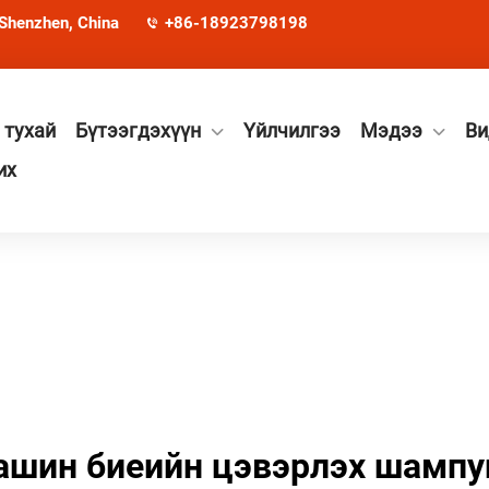
 Shenzhen, China
+86-18923798198
 тухай
Бүтээгдэхүүн
Үйлчилгээ
Мэдээ
Ви
их
ашин биеийн цэвэрлэх шампу