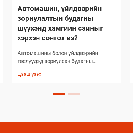
Автомашин, үйлдвэрийн
зориулалтын будагны
шүүхэнд хамгийн сайныг
хэрхэн сонгох вэ?
Автомашины болон үйлдвэрийн
төслүүдэд зориулсан будагны
шийдлийг сонгохдоо тэсвэрт чанар,
Цааш үзэх
хэрэглэх хялбар байдал, ажиллагааны
онцлогийг анхаарч үзэх
шаардлагатай. Хуванцар будагны
орчин үеийн технологи
мэргэжилтнүүдийн ажлын аргачлалыг
шилжүүлэн хувиргасан...