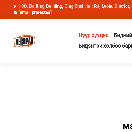
10C, Bo Xing Building, Qing Shui He 1Rd, Luohu District,
[email protected]
Нүүр хуудас
Бидний
Бидэнтэй холбоо бар
м