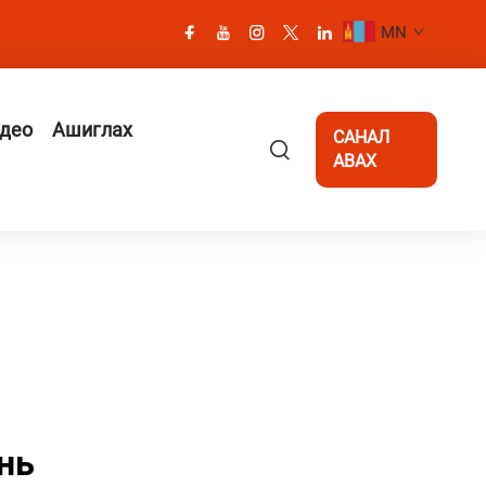
MN
део
Ашиглах
САНАЛ
АВАХ
нь