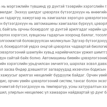
ь мэргэжлийн түвшинд үр дүнтэй тээврийн хэрэгслийн г
өлдөг. Энэхүү шилдэг цэвэрлэх бүтээгдэхүүн нь өнөөгийн
ын гадаргуу, хажуугаар нь хамгаалах зэрэгцээ цэвэрлэгээн
 бүтээгдэхүүн нь автомашины хамгаалах бүрхүүл, цэвэрл
эл, байгаль орчны бохирдолг үр дүнтэй арилгадаг нарийн
рлэх хэрэгсэл, хувцасны гадаргын хооронд баялаг, тосол
олгоомжтой боловсруулсан молекулын Эдгээр бүтээгдэхүү
ал, бохирдолтой үедээ онцгой цэвэрлэх чадвартай биологи
эвэрлэгээний шампуйн хувьд нарийвчилсан үржил шимтгэ
р дүн сайтай байх болно. Автомашины биеийн цэвэрлэгээни
рийн хэрэгслийн урьдчилсан эмчилгээ, шархлах эсвэл дав
 засва Өндөр дэвшилтэт загваруудад ихэвчлэн бодисын г
 хажуусыг арилгах нөхцөлийг бүрдүүлж байдаг. Орчин үе
ис, орчин үеийн цэвэрлэгээний систем, тансаг болон экзо
рчимтэй бүтээгдэхүүн нь температур, усны хатууралтын х
шил, улирлын нөхцөлөөс үл хамааран найдвартай үр дүнг 