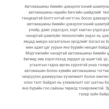
Автомашины биеийн цэвэрлэгээний шампунь н
автомашины нарийн бичгийн шийдлийг төлө
тэнцвэртэй бэлтгэлтэй нэгтгэн, босоо давхарг
автомашины биеийн цэвэрлэгээний шампуйн
улайр, давс үлдэгдэл, хорт хавтан үлдэгд
чанартай шампуйн технологийн үндэс нь цэвэ
явцад микро хагалгалын эрсдлийг багасгах б
мөн адил цаг уурын янз бүрийн нөхцөл байд
Мэргэжлийн чанартай автомашины биеийн ц
бөгөөд зөв хэрэглэхэд зардал үр ашигтай, ү
угаалгын гадна өргөн хүрээтэй унаа тээв
автомашин болон хувийн автомашины тогтмол
чихрүүлэн дамжуулан хүчилжилт болон хөнгөн
олон талт байдал нь уламжлалт нэг шатны бод
янз бүрийн гоо сайхны төрөлд тохиромжтой. Э
газар зүйн байр