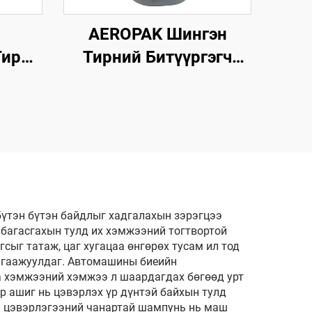
AEROPAK Шингэн
Тир
Тирний Битүүргэгч
ирний
500мл Агааргүй Тирэнд
эгч
Зориулсан Агаарын
үнд
Компрессоргүй
ахгүй
Ашиглаж Болохгүй
үтэн бүтэн байдлыг хадгалахын зэрэгцээ
 багасгахын тулд их хэмжээний тогтвортой
сыг татаж, цаг хугацаа өнгөрөх тусам ил тод
алгаажуулдаг. Автомашины биеийн
а хэмжээний хэмжээ л шаардагдах бөгөөд урт
р ашиг нь цэвэрлэх үр дүнтэй байхын тулд
н цэвэрлэгээний чанартай шампунь нь маш