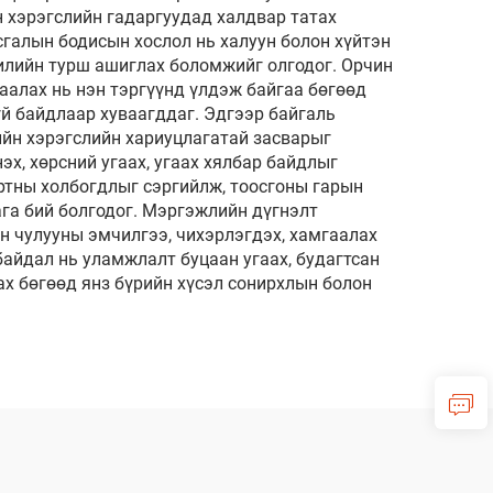
н хэрэгслийн гадаргуудад халдвар татах
сгалын бодисын хослол нь халуун болон хүйтэн
илийн турш ашиглах боломжийг олгодог. Орчин
алах нь нэн тэргүүнд үлдэж байгаа бөгөөд
й байдлаар хуваагддаг. Эдгээр байгаль
ийн хэрэгслийн хариуцлагатай засварыг
х, хөрсний угаах, угаах хялбар байдлыг
гартны холбогдлыг сэргийлж, тоосгоны гарын
ага бий болгодог. Мэргэжлийн дүгнэлт
н чулууны эмчилгээ, чихэрлэгдэх, хамгаалах
айдал нь уламжлалт буцаан угаах, будагтсан
ах бөгөөд янз бүрийн хүсэл сонирхлын болон