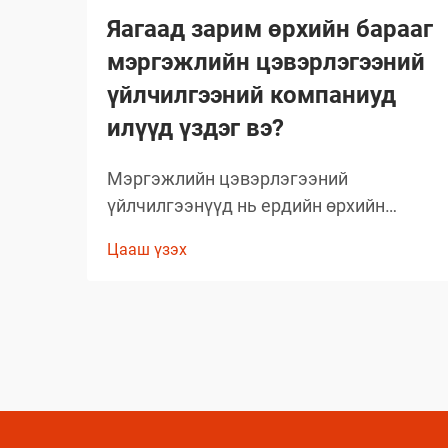
Яагаад зарим өрхийн барааг
мэргэжлийн цэвэрлэгээний
үйлчилгээний компаниуд
илүүд үздэг вэ?
Мэргэжлийн цэвэрлэгээний
үйлчилгээнүүд нь ердийн өрхийн
цэвэрлэгээний стандартыг давах
Цааш үзэх
чанартай үр дүнг гаргаж, өөрсдийн нэр
хүндийг бий болгосон. Тэд сонгож буй
бараанууд нь таамаглаж сонгосон биш
харин туршлагаар баталгаажсан,
өөрсдийн үр дүнтэй байдлыг нотолсон
шийдлүүд юм.