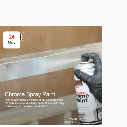
24
2
Nov
No