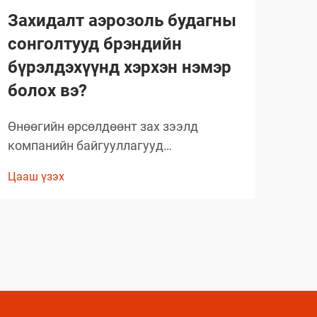
Захидалт аэрозоль будагны
Ма
сонголтууд брэндийн
ний
бүрэлдэхүүнд хэрхэн нэмэр
Маш
болох вэ?
ажил
хэр
Өнөөгийн өрсөлдөөнт зах зээлд
Цааш
хан
компанийн байгууллагууд
зар
бүтээгдэхүүнээ ялгаруулах, брэндийн
сэрг
Цааш үзэх
танихуйг бэхжүүлэхийн тулд тогтмол
мэдэ
шинэлэг аргуудыг хайж байдаг. Нэгэн
тоо
хүчтэй, гэхдээ ихэвчлэн анхаарал
яла
тавиагдахгүй байгаа шийдэл бол
мэрг
захидалт аэрозоль будагны
ашиглалтыг стратегийн түвшинд
ашиглахад оршино...