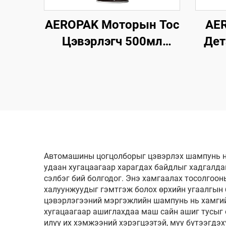
AEROPAK Моторын Тос
AER
Цэвэрлэгч 500мл
Дет
Уусгагч суулгасан
500
Машины Цэвэрлэгч
Се
Тос Цэвэрлэх Хэрэгсэл
Цэв
Автомашины цогцолборыг цэвэрлэх шампунь нь
удаан хугацаагаар харагдах байдлыг хадгалдаг
сэлбэг бий болгодог. Энэ хамгаалах тосолгооны
халуунжуудыг гэмтгэж болох өрхийн угаалгын
цэвэрлэгээний мэргэжлийн шампунь нь хамгийн
хугацаагаар ашиглахдаа маш сайн ашиг тусыг 
илүү их хэмжээний хэрэгцээтэй, муу бүтээгд