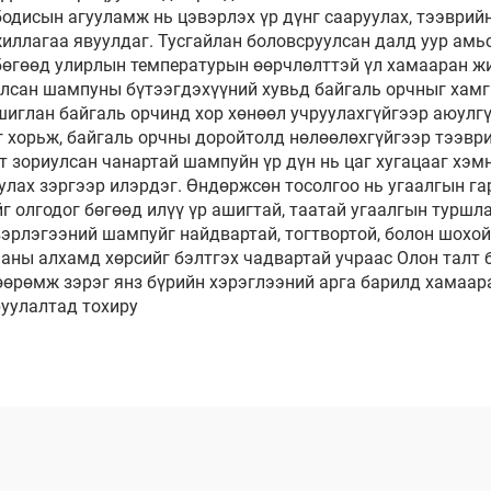
бодисын агууламж нь цэвэрлэх үр дүнг сааруулах, тээврий
иллагаа явуулдаг. Тусгайлан боловсруулсан далд уур амь
бөгөөд улирлын температурын өөрчлөлттэй үл хамааран ж
лсан шампуны бүтээгдэхүүний хувьд байгаль орчныг хамга
иглан байгаль орчинд хор хөнөөл учруулахгүйгээр аюулгү
г хорьж, байгаль орчны доройтолд нөлөөлөхгүйгээр тээвр
зориулсан чанартай шампуйн үр дүн нь цаг хугацааг хэмнэ
руулах зэргээр илэрдэг. Өндөржсөн тосолгоо нь угаалгын 
 олгодог бөгөөд илүү үр ашигтай, таатай угаалгын туршл
эрлэгээний шампуйг найдвартай, тогтвортой, болон шохой
аны алхамд хөрсийг бэлтгэх чадвартай учраас Олон талт б
хөөрөмж зэрэг янз бүрийн хэрэглээний арга барилд хамаар
уулалтад тохиру