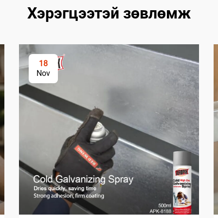
Хэрэгцээтэй зөвлөмж
18
Nov