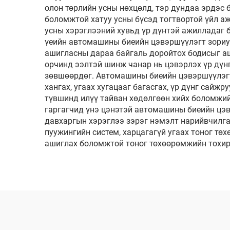
олон төрлийн усны нөхцөлд, тэр дундаа эрдэс 
боломжтой хатуу усны бүсэд тогтвортой үйл аж
усны хэрэглээний хувьд үр дүнтэй ажилладаг 
үеийн автомашины биеийн цэвэршүүлэгт зориу
ашигласны дараа байгаль доройтох бодисыг аш
орчинд ээлтэй шинж чанар нь цэвэрлэх үр дүн
зөвшөөрдөг. Автомашины биеийн цэвэршүүлэгт 
хангах, угаах хугацааг багасгах, үр дүнг сайж
түвшинд илүү тайван хөдөлгөөн хийх боломжийг
гаргагчид үнэ цэнэтэй автомашины биеийн цэв
давхаргын хэрэглээ зэрэг нэмэлт нарийвчилга
пуужингийн систем, харцагагүй угаах тоног тө
ашиглах боломжтой тоног төхөөрөмжийн тохир