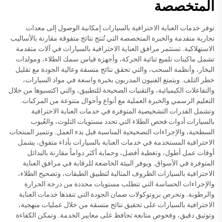
المتخصصة
توفر خدمات العناية الاحترافية بالسيارات إمكانية الوصول إلى معدات
تجارية متقدمة والخبرة المتخصصة التي تُنتج نتائج متفوقة مقارنة بالأساليب
الاستهلاكية. تستثمر مرافق العناية الاحترافية بالسيارات في آلات متقدمة
تشمل ماكينات تلميع ثنائية الحركة، وأجهزة قياس سمك الطلاء، ومولدات
البخار، وأنظمة السحب، والتي تحقق نتائج متسقة وعالية الجودة مع تقليل
خطر التلف. ويتمتع الفنيون المدربون بخبرة واسعة في مواد السيارات،
والتفاعلات الكيميائية، والتقنيات الصحيحة للتطبيق، والتي اكتسبوها من خلال
التعليم الرسمي والخبرة العملية مع أنواع وأحوال متنوعة من المركبات.
وتشمل القدرات التشخيصية المتوفرة في خدمات العناية الاحترافية
بالسيارات أدوات فحص الطلاء التي تحدد مستويات التلوث، والعُيوب
السطحية، والإجراءات التصحيحية المناسبة قبل بدء العمل. وتتميز المنتجات
الاحترافية المستخدمة في خدمات العناية بالسيارات بأداء متفوق، يشمل
أوقات عمل أطول، وتغطية أفضل، وحماية أكثر دواماً مقارنة بالبدائل
المتوفرة في الأسواق. ويوفر البيئة الخاضعة للرقابة في مرافق العناية
الاحترافية بالسيارات الظروف المثالية لتطبيق الطبقات، وتصحيح الطلاء،
والإجراءات الحساسة التي تتطلب مستويات محددة من درجة الحرارة
والرطوبة. وتحرص بروتوكولات ضمان الجودة التي تنفذها خدمات العناية
الاحترافية بالسيارات على تحقيق نتائج متسقة من خلال عمليات منهجية،
وتوثيق دقيق، وفحوص متابعة تحافظ على معايير الخدمة. وتمكن الكفاءة