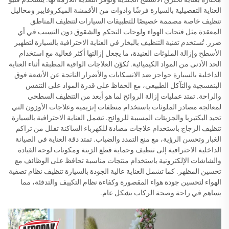
العناية التفصيلية بالسيارة فرشًا وادوات من الأقمشة الميكروفايبر ومحاليل
تنظيف خاصة مصممة خصيصًا للتطبيقات السيارات لتنظيف المناطق
المعقدة مثل فتحات الهواء ولوحات التحكم والشقوق دون التسبب في أي
ضرر. تُستخدم تقنية التنظيف بالبخار في العناية الاحترافية بالسيارة لتطهير
الأسطح وإزالة الملوثات العنيدة، ما يجعل إزالتها أكثر فعالية مع استخدام
الحد الأدنى من المواد الكيميائية. تُكوّن العلاجات الواقية المطبقة أثناء العناية
الداخلية بالسيارة حواجز ضد الانسكابات والأضرار الناتجة عن الأشعة فوق
البنفسجية والتآكل الطبيعي، مع الحفاظ على قدرة المواد على التنفس
والراحة. تمتد عمليات إزالة الروائح لما هو أبعد من التنظيف السطحي
لمعالجة مصادر الملوثات باستخدام منظفات إنزيمية وعلاجات الأوزون التي
تحيد البكتيريا والجزيئات المسببة للروائح. تشمل العناية الاحترافية بالسيارة
تنظيف الزجاج باستخدام علاجات مضادة للكهرباء الساكنة تقلل من تراكم
الغبار وتحسن الرؤية، مع منع التمدد والضباب. تمتد دقة العناية في الصيانة
الداخلية الاحترافية إلى تنظيف وحماية قطع الزينة ومكونات لوحة القيادة
والشاشات الإلكترونية باستخدام منتجات مناسبة تحافظ على الوظائف مع
تحسين المظهر. كما تشمل العناية عالية الجودة بالسيارة تنظيف نظام تصفية
الهواء لتحسين جودة هواء المقصورة وكفاءة نظام التكييف والتدفئة، مما
يساهم في راحة وصحة الركاب بشكل عام.