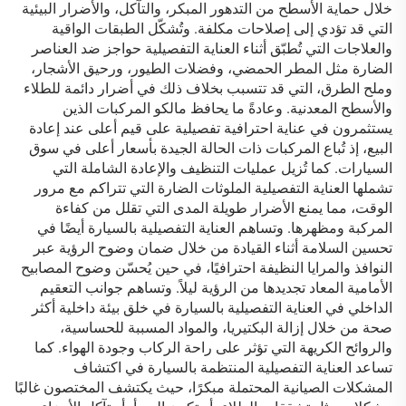
خلال حماية الأسطح من التدهور المبكر، والتآكل، والأضرار البيئية
التي قد تؤدي إلى إصلاحات مكلفة. وتُشكّل الطبقات الواقية
والعلاجات التي تُطبّق أثناء العناية التفصيلية حواجز ضد العناصر
الضارة مثل المطر الحمضي، وفضلات الطيور، ورحيق الأشجار،
وملح الطرق، التي قد تتسبب بخلاف ذلك في أضرار دائمة للطلاء
والأسطح المعدنية. وعادةً ما يحافظ مالكو المركبات الذين
يستثمرون في عناية احترافية تفصيلية على قيم أعلى عند إعادة
البيع، إذ تُباع المركبات ذات الحالة الجيدة بأسعار أعلى في سوق
السيارات. كما تُزيل عمليات التنظيف والإعادة الشاملة التي
تشملها العناية التفصيلية الملوثات الضارة التي تتراكم مع مرور
الوقت، مما يمنع الأضرار طويلة المدى التي تقلل من كفاءة
المركبة ومظهرها. وتساهم العناية التفصيلية بالسيارة أيضًا في
تحسين السلامة أثناء القيادة من خلال ضمان وضوح الرؤية عبر
النوافذ والمرايا النظيفة احترافيًا، في حين يُحسّن وضوح المصابيح
الأمامية المعاد تجديدها من الرؤية ليلاً. وتساهم جوانب التعقيم
الداخلي في العناية التفصيلية بالسيارة في خلق بيئة داخلية أكثر
صحة من خلال إزالة البكتيريا، والمواد المسببة للحساسية،
والروائح الكريهة التي تؤثر على راحة الركاب وجودة الهواء. كما
تساعد العناية التفصيلية المنتظمة بالسيارة في اكتشاف
المشكلات الصيانية المحتملة مبكرًا، حيث يكتشف المختصون غالبًا