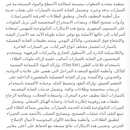
منظمة متعددة الخطوات مصممة لمعالجة الأسطح والمواد المستخدمة في
السيارات بدقة وخبرة. وتشتمل العناية الحديثة بالسيارات على تقنيات حديثة
مثل أنظمة التنظيف بالبخار، وتطبيق الطلاءات الخزفية (السيراميك)،
وأدوات تصحيح الطلاء، ومعدات الاستخراج المتخصصة التي تزيل الملوثات
على المستوى المجهري. وتتيح هذه الابتكارات التكنولوجية للمهنيين استعادة
المركبات إلى حالتها الأصلية مع توفير حماية طويلة الأمد ضد الأضرار البيئية،
والإشعاع فوق البنفسجي، والتآكل اليومي. وتمتد تطبيقات العناية التفصيلية
بالسيارات لتشمل مختلف أنواع المركبات، من السيارات الفاخرة
والكلاسيكية النادرة إلى الأسطول التجاري والمركبات الترفيهية. ويستخدم
المختصون في العناية بالسيارات أساليب علمية لإزالة ملوثات الطلاء،
باستخدام علاجات الطين (Clay Bar)، وإزالة المواد الكيميائية المسببة
للتآكل، وأنظمة التلميع المتعددة المراحل التي تقضي على علامات الدوامة،
والخدوش، والأكسدة. وتركز العناية التفصيلية بالمقصورة الداخلية على
التعقيم العميق، وإزالة البقع، وتنشيط الجلد، وحماية الأقمشة باستخدام
إنزيمات متخصصة وطلاءات واقية. وتشمل خدمات العناية المتقدمة
بالسيارات أيضًا تنظيف حجرة المحرك، واستعادة العجلات، ومعالجة الزجاج
بطبقات هيدروفوبية (طاردة للماء)، وحماية الهيكل السفلي. وتشمل
الميزات التكنولوجية للعناية الحديثة بالسيارات مقاييس سماكة الطلاء التي
تمنع التلف أثناء عمليات التصحيح، ومصابيح التصلب بالأشعة تحت الحمراء
لتطبيق الطلاءات، وأنظمة مطابقة الألوان المحوسبة لأعمال الإصلاح
الجزئي. وتضمن هذه الابتكارات نتائج متسقة مع الحفاظ على أعلى معايير