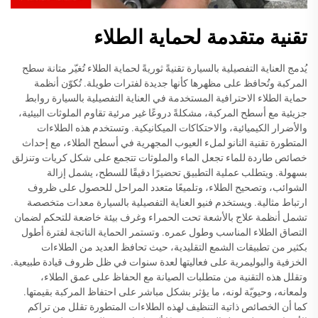
تقنية متقدمة لحماية الطلاء
يُدمج العناية التفصيلية بالسيارة تقنيةً ثوريةً لحماية الطلاء تُغيّر متانة سطح
المركبة وتُحافظ على مظهرها كأنها جديدة لفترات طويلة. تُكوّن أنظمة
حماية الطلاء الاحترافية المستخدمة في العناية التفصيلية بالسيارة روابط
جزيئية مع أسطح المركبة، مشكلةً دروعًا غير مرئية تقاوم الملوثات البيئية،
والأضرار الكيميائية، والاحتكاكات الميكانيكية. وتستخدم هذه الطلاءات
المتطورة تقنية النانو لملء العيوب المجهرية في أسطح الطلاء، مع إحداث
خصائص طاردة للماء تجعل الماء والملوثات تتجمع على شكل كريات وتنزلق
بسهولة. ويتطلب عملية التطبيق تحضيرًا دقيقًا للسطح، يشمل إزالة
الشوائب، وتصحيح الطلاء، وتلميعًا متعدد المراحل للحصول على ظروف
ارتباط مثالية. ويستخدم فنيو العناية التفصيلية بالسيارة معدات متخصصة
تشمل أنظمة علاج بالأشعة تحت الحمراء وغرف بيئة خاضعة للتحكم لضمان
التصاق الطلاء المناسب وطول عمره. وتستمر الحماية الناتجة لفترة أطول
بكثير من تطبيقات الشمع التقليدية، حيث تحافظ العديد من الطلاءات
الخزفية والبوليمرية على فعاليتها لعدة سنوات في ظل ظروف قيادة طبيعية.
وتقلل هذه التقنية من متطلبات الصيانة مع الحفاظ على عمق الطلاء،
ولمعانه، وحيويّة لونه، ما يؤثر بشكل مباشر على احتفاظ المركبة بقيمتها.
كما أن الخصائص ذاتية التنظيف لهذه الطلاءات المتطورة تقلل من تراكم