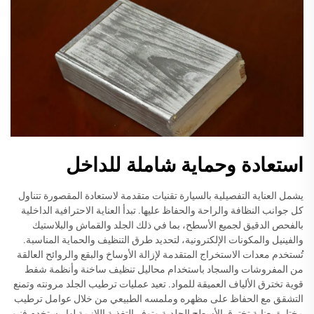
استعادة وحماية شاملة للداخل
يشمل العناية التفصيلية بالسيارة تقنيات متقدمة لاستعادة المقصورة تتناول
كل جوانب النظافة والراحة والحفاظ عليها. تبدأ العناية الاحترافية الداخلية
بالفحص الدقيق لجميع الأسطح، بما في ذلك الجلد والقماش والبلاستيك
والفينيل والمكونات الإلكترونية، لتحديد طرق التنظيف والحماية المناسبة.
تُستخدم معدات الاستخراج المتقدمة لإزالة الأوساخ والبقع والروائح العالقة
من المفروشات والسجاد باستخدام محاليل تنظيف ساخنة وأنظمة شفط
قوية تخترق الألياف العميقة للمواد. تعيد عمليات ترطيب الجلد مرونته وتمنع
التشقق مع الحفاظ على مظهره وملمسه الطبيعي من خلال عوامل ترطيب
مختارة بعناية تخترق الأسطح الجلدية وتوفر التغذية اللازمة لها. يستخدم فنيو