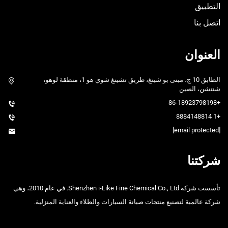
التطبيق
اتصل بنا
العنوان
الطابق 10 ج، مبنى بو شينغ، طريق تشينغ شوي هو 1، منطقة لوهو،
شنتشن، الصين
+86-18923798198
+1 8884148814
[email protected]
شركتنا
تأسست شركة Shenzhen i-Like Fine Chemical Co., Ltd. في عام 2010، وهي
شركة عالمية لتصنيع منتجات صيانة السيارات والطلاء والعناية المنزلية.