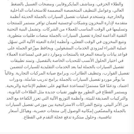
والطلاء الخزفي، ومناشف المايكروفايبر، ومضخات الغسيل بالضغط
العالي، وعوامل التنظيف المتخصصة المصممة للاستخدامات الداخلية
والخارجية. وتستخدم عمليات تفصيل السيارات بالجملة الحديثة أنظمة
متقدمة لإدارة المخزون وشبكات لوجستية لضمان توافر مستمر للمنتجات
وتسليمها في الوقت المناسب للعملاء من الشركات. وتشمل البنية التحتية
التقنية الداعمة لتجارة تفصيل السيارات بالجملة منصات طلبيات متطورة،
وتتبع المخزون في الوقت الفعلي، وأنظمة إعادة التعبئة الآلية التي تسهّل
عملية الشراء لمزودي الخدمات المشغولين. ويحافظ موزّعو الجملة على
قواعد بيانات واسعة المعرفة بالمنتجات وموارد دعم فني لمساعدة العملاء
في اختيار الحلول الأنسب للتحديات الخاصة بالتفصيل. وتمتد تطبيقات
تفصيل السيارات بالجملة لما بعد الخدمات التقليدية للسيارات لتتضمن
تفصيل القوارب، وتنظيف الطائرات، وبرامج صيانة المركبات التجارية. وغالباً
ما يوفّر موردو تفصيل السيارات بالجملة برامج تدريب شاملة، ودورات
اعتماد، ودعمًا فنيًا مستمرًا لمساعدة عملائهم على تعظيم الإنتاجية والربحية.
ويستمر القطاع في التطور مع ظهور تقنيات جديدة مثل الطلاءات النانوية،
والتركيبات الصديقة للبيئة، وأنظمة التوزيع الآلية التي تعزز الكفاءة مع الحد
من الأثر البيئي. وتتيح الشراكات الاستراتيجية بين موزعي تفصيل السيارات
بالجملة والمصنّعين إمكانية الوصول إلى منتجات حصرية، وهياكل أسعار
تنافسية، وحلول مبتكرة تدفع عجلة التقدم في القطاع.