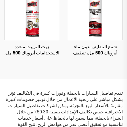
شمع التنظيف بدون ماء
زيت التزييت متعدد
أيروباك 500 مل، تنظيف
الاستخدامات أيروباك 500 مل،
سطح السيارة وتلميع هيكل
رذاذ متعدد الاستخدامات
السيارة
ومزيل للصدأ
تقدم تفاصيل السيارات بالجملة وفورات كبيرة في التكاليف تؤثر
بشكل مباشر على ربحية الأعمال من خلال توفير خصومات كبيرة
مقارنةً بالأسعار البيع بالتجزئة. يمكن لشركات تفاصيل السيارات
الاحترافية خفض تكاليف الإمدادات بنسبة 30-50٪ من خلال
الشراء بالجملة، مما يسمح لها بالحفاظ على أسعار خدمات
تنافسية مع تحقيق أقصى قدر من هوامش الربح. تتيح القوة