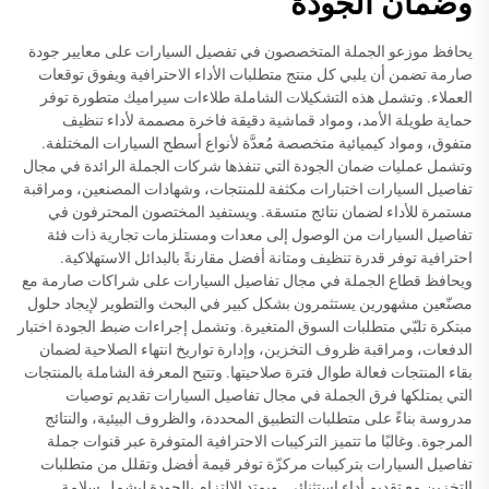
وضمان الجودة
يحافظ موزعو الجملة المتخصصون في تفصيل السيارات على معايير جودة
صارمة تضمن أن يلبي كل منتج متطلبات الأداء الاحترافية ويفوق توقعات
العملاء. وتشمل هذه التشكيلات الشاملة طلاءات سيراميك متطورة توفر
حماية طويلة الأمد، ومواد قماشية دقيقة فاخرة مصممة لأداء تنظيف
متفوق، ومواد كيميائية متخصصة مُعدَّة لأنواع أسطح السيارات المختلفة.
وتشمل عمليات ضمان الجودة التي تنفذها شركات الجملة الرائدة في مجال
تفاصيل السيارات اختبارات مكثفة للمنتجات، وشهادات المصنعين، ومراقبة
مستمرة للأداء لضمان نتائج متسقة. ويستفيد المختصون المحترفون في
تفاصيل السيارات من الوصول إلى معدات ومستلزمات تجارية ذات فئة
احترافية توفر قدرة تنظيف ومتانة أفضل مقارنةً بالبدائل الاستهلاكية.
ويحافظ قطاع الجملة في مجال تفاصيل السيارات على شراكات صارمة مع
مصنّعين مشهورين يستثمرون بشكل كبير في البحث والتطوير لإيجاد حلول
مبتكرة تلبّي متطلبات السوق المتغيرة. وتشمل إجراءات ضبط الجودة اختبار
الدفعات، ومراقبة ظروف التخزين، وإدارة تواريخ انتهاء الصلاحية لضمان
بقاء المنتجات فعالة طوال فترة صلاحيتها. وتتيح المعرفة الشاملة بالمنتجات
التي يمتلكها فرق الجملة في مجال تفاصيل السيارات تقديم توصيات
مدروسة بناءً على متطلبات التطبيق المحددة، والظروف البيئية، والنتائج
المرجوة. وغالبًا ما تتميز التركيبات الاحترافية المتوفرة عبر قنوات جملة
تفاصيل السيارات بتركيبات مركزّة توفر قيمة أفضل وتقلل من متطلبات
التخزين مع تقديم أداء استثنائي. ويمتد الالتزام بالجودة ليشمل سلامة