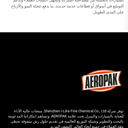
السيارات بالجملة من مصداقية الشركة وتسهّل اكتساب العملاء وتدعم
التوسّع في أسواق أو قطاعات خدمة جديدة، ما يدفع عجلة النمو والأرباح
على المدى الطويل.
توفر شركة Shenzhen i-Like Fine Chemical Co., Ltd. منتجات عالية الأداء
للعناية بالسيارات والمنزل تحت علامة AEROPAK. وتساهم ابتكاراتنا المدعومة
بالبحث والتطوير وشبكة التوزيع العالمية في تقديم حلول رش متفوقة تحظى
بثقة العملاء في جميع أنحاء العالم. اكتشف المزيد.