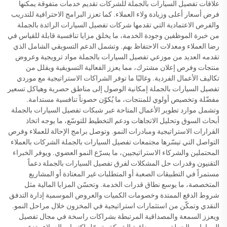
علاقات تفصيل السيارات بالجملة للشركات تقديم خدمات متفوقة يمكنها
فرض أسعار أعلى وزيادة ولاء العملاء. كما تعزز البرامج الاحترافية للتدريب
والفرص الاعتمادية التي تقدمها شركات تفصيل السيارات الرائدة بالجملة
من خبرة الموظفين وجودة الخدمة، ما يخلق مزايا تنافسية قابلة للقياس في
رضا العملاء ومعدلات الاحتفاظ بهم. وتشمل الدعم التسويقي الشامل الذي
تقدمه العديد من موزعي تفصيل السيارات بالجملة مواد ترويجية وعروض
منتجات وفرص إعلان مشترك، مما يعزز الفعالية التسويقية ويقلل من
تكاليف الأعمال الفردية. وغالبًا ما توفر الشراكات الاستراتيجية مع موردي
تفصيل السيارات بالجملة إمكانية الوصول إلى مناطق حصرية وهياكل تسعير
مفضّلة وتخصيص أولوي للمنتجات، ما يُكوّن حصوناً تنافسية مستدامة.
وتشمل موارد تطوير الأعمال المتاحة عبر شبكات تفصيل السيارات بالجملة
أبحاث السوق وتحليل الاتجاهات ودعم التخطيط للتوسّع، ما يوجه اتخاذ
القرارات الاستراتيجية ومبادرات النمو. وتوصل برامج الإحالة للعملاء وفرص
التواصل التي تيسّرها مجتمعات تفصيل السيارات بالجملة الشركات بالعملاء
المحتملين والشركاء الاستراتيجيين، ما يسرّع النمو العضوي. ويوفر الخبراء
التقنيون وقدرات حل المشكلات لفرق تفصيل السيارات بالجملة دعماً
مستمراً في التطبيقات الصعبة أو المتطلبات غير المعتادة أو المشاريع
المتخصصة، ما يوسع نطاق قدرات الخدمة. وتحسّن المزايا المالية مثل
شروط الدفع الممتدة وخصومات الكميات والعروض الموسمية إدارة التدفق
النقدي وتمكّن من استثمارات استراتيجية في المخزون خلال مراحل النمو.
ويعزز السمعة والمصداقية المرتبطة بشراكات راسخة في مجال تفصيل