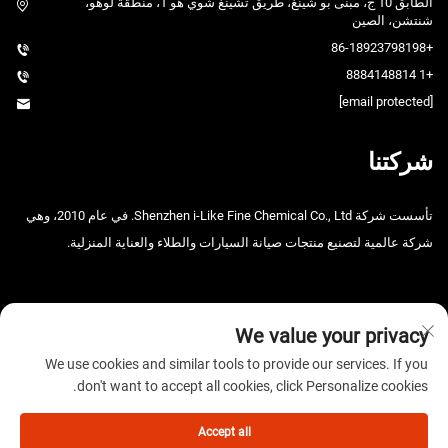
الطابق 10 ج، مبنى بو شينغ، طريق تشينغ شوي هو 1، منطقة لوهو،
شنتشن، الصين
+86-18923798198
+1 8884148814
[email protected]
شركتنا
تأسست شركة Shenzhen i-Like Fine Chemical Co., Ltd. في عام 2010، وهي
شركة عالمية لتصنيع منتجات صيانة السيارات والطلاء والعناية المنزلية.
We value your privacy
We use cookies and similar tools to provide our services. If you
don't want to accept all cookies, click Personalize cookies.
حقوق الطبع والنشر © 2025 شركة شنتشن آي-لايك للصناعات الكيميائية
الدقيقة المحدودة. جميع الحقوق محفوظة. -
سياسة الخصوصية
Accept all