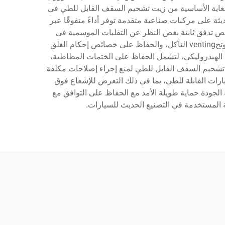
لغاية الأساسية من زيت تشحيم السقف القابل للطي في
يثة على مركبات صناعية متقدمة توفر أداءً متفوقًا عبر
 تدفق ثابتة بغض النظر عن التقلبات الموسمية في
درجات الحرارة. ويركز الإطار التكنولوجي وراء تطوير زيت تشحيم السقف القابل للطي على إنشاء تركيبات مقاومة للأكسدة، وتحventing التآكل، والحفاظ على خصائص إحكام الغلق
م الهيدروليكي، لتشمل الحفاظ على الختمات المطاطية،
ت تشحيم السقف القابل للطي لمنع إجراء إصلاحات مكلفة
ارات القابلة للطي، بما في ذلك التعرض للإشعاع فوق
 الجودة حماية طويلة الأمد مع الحفاظ على التوافق مع
 المستخدمة في التصنيع الحديث للسيارات.