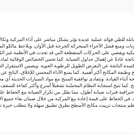
قابلة للطي فوائد عملية عديدة تؤثر بشكل مباشر على أداء المركبة وتكا
ات ومنع فشل الأجزاء المتحركة الحرجة قبل الأوان. ويلاحظ مالكو المر
انيكية ويقضي على الحركات المتقطعة التي قد تحدث في الأنظمة غير الم
الناتجة عادةً عن إهمال جداول الصيانة. كما تحمي الخصائص الوقائية لم
كسدة الناتجة عن التعرض الطويل للرطوبة الجوية. ويضمن الاستقرار الحرا
يفة المكابح أكثر أهمية. كما يمنع الأداء المحسن للإغلاق، الناتج عن 
أثناء القيادة. وتتفادى توافقية المنتج مع مواد السيارات الحديثة أي 
بح. كما تتيح استجابة النظام المحسّنة تشغيلاً أسرع وأكثر كفاءة للسقف
احترافية فترات صيانة أطول، مما يقلل من تكرار الصيانة مع الحفاظ على
، في الحفاظ على قيمة إعادة بيع المركبة من خلال ضمان بقاء جميع ال
 منتجات تزييت مكابح الأسطح بطرق تطبيق سهلة ولا تتطلب خبرة تق