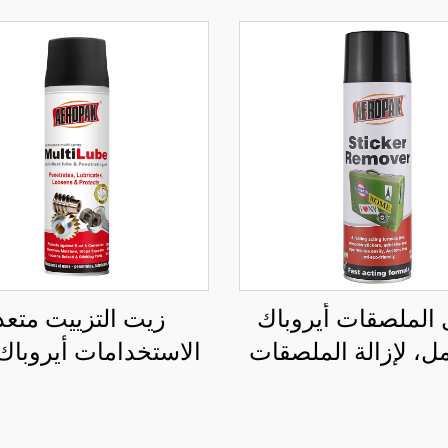
 الملصقات أيروباك
زيت التزييت متعد
5 مل، لإزالة الملصقات
ن زجاج السيارة
مل، رذاذ متعدد
الاستخدامات ومزيل ل