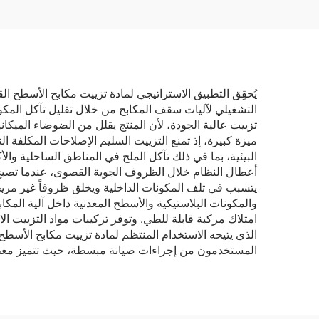
يُحقِق التطبيق الاستراتيجي لمادة تزييت مكابح الأسطح ال
التشغيلي لآليات سقف المكابح من خلال تقليل تآكل المكون
تزييت عالية الجودة، لأن المنتج يقلل من الضوضاء الميك
ميزة كبيرة، إذ تمنع التزييت السليم الإصلاحات المكلفة 
البيئية، بما في ذلك تآكل الملح في المناطق الساحلية والأ
أعطال النظام خلال الظروف الجوية القصوى، عندما تصبح وظ
يتسبب في تلف المكونات الداخلية ويخلق ظروفاً غير مريحة 
والمكونات البلاستيكية والأسطح المعدنية داخل آلية المكا
امتلاك مركبة قابلة للطي. وتوفر تركيبات مواد التزييت ال
الذي يتيحه الاستخدام المنتظم لمادة تزييت مكابح الأسطح
المستخدمون من إجراءات صيانة مبسطة، حيث تتميز معظم