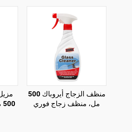
منظف الزجاج أيروباك 500
مزيل
مل، منظف زجاج فوري
00
متعدد الأسطح للسيارات
م
والمنزل