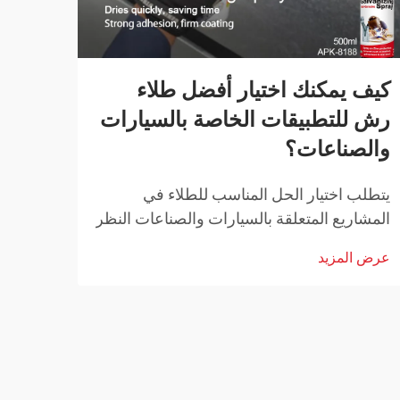
كيف يمكنك اختيار أفضل طلاء
ما ه
رش للتطبيقات الخاصة بالسيارات
تنظي
والصناعات؟
أصبح 
تنافس
يتطلب اختيار الحل المناسب للطلاء في
التفا
المشاريع المتعلقة بالسيارات والصناعات النظر
عرض ا
الراض
بعناية في عوامل مثل المتانة وسهولة التطبيق
عرض المزيد
التنظ
وخصائص الأداء. وقد ثوّرت تقنيات الطلاء
يقعون
بالرش الحديثة الطريقة التي يتبعها المحترفون
مع ال
في تطبيق التشطيبات.