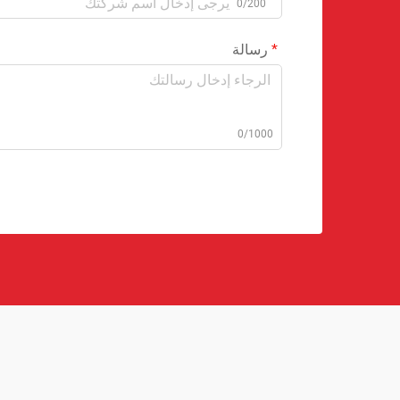
0/200
رسالة
0/1000