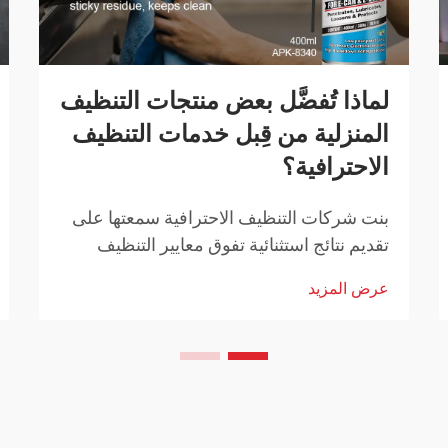
لماذا تُفضَّل بعض منتجات التنظيف
المنزلية من قِبل خدمات التنظيف
الاحترافية؟
بنت شركات التنظيف الاحترافية سمعتها على
تقديم نتائج استثنائية تفوق معايير التنظيف
المنزلية المعتادة. المنتجات التي تختارها ليست
عرض المزيد
اختيارات عشوائية، بل هي حلول تم اختيارها
بعناية وقد أثبتت فعاليتها...