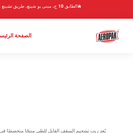
الطابق 10 ج، مبنى بو شينغ، طريق تشينغ شوي هو 1، منطقة لوهو، شنتشن، الصين
الصفحة الرئيسي
يُعد زيت تشحيم السقف القابل للطي منتجًا متخصصًا في