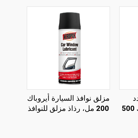
د
مزلق نوافذ السيارة أيروباك
الاستخدامات أيروباك 500
200 مل، رذاذ مزلق للنوافذ
لا يترك بقع
لصدأ