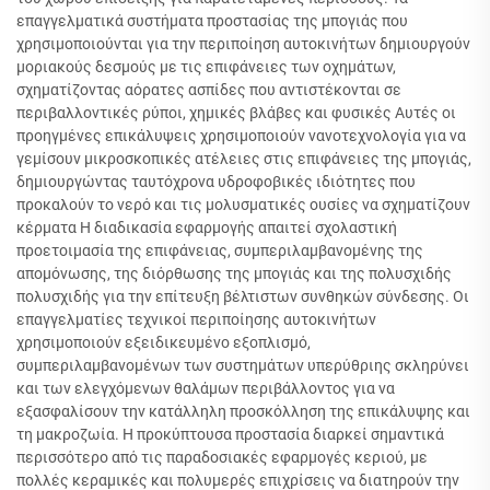
επαγγελματικά συστήματα προστασίας της μπογιάς που
χρησιμοποιούνται για την περιποίηση αυτοκινήτων δημιουργούν
μοριακούς δεσμούς με τις επιφάνειες των οχημάτων,
σχηματίζοντας αόρατες ασπίδες που αντιστέκονται σε
περιβαλλοντικές ρύποι, χημικές βλάβες και φυσικές Αυτές οι
προηγμένες επικάλυψεις χρησιμοποιούν νανοτεχνολογία για να
γεμίσουν μικροσκοπικές ατέλειες στις επιφάνειες της μπογιάς,
δημιουργώντας ταυτόχρονα υδροφοβικές ιδιότητες που
προκαλούν το νερό και τις μολυσματικές ουσίες να σχηματίζουν
κέρματα Η διαδικασία εφαρμογής απαιτεί σχολαστική
προετοιμασία της επιφάνειας, συμπεριλαμβανομένης της
απομόνωσης, της διόρθωσης της μπογιάς και της πολυσχιδής
πολυσχιδής για την επίτευξη βέλτιστων συνθηκών σύνδεσης. Οι
επαγγελματίες τεχνικοί περιποίησης αυτοκινήτων
χρησιμοποιούν εξειδικευμένο εξοπλισμό,
συμπεριλαμβανομένων των συστημάτων υπερύθριης σκληρύνει
και των ελεγχόμενων θαλάμων περιβάλλοντος για να
εξασφαλίσουν την κατάλληλη προσκόλληση της επικάλυψης και
τη μακροζωία. Η προκύπτουσα προστασία διαρκεί σημαντικά
περισσότερο από τις παραδοσιακές εφαρμογές κεριού, με
πολλές κεραμικές και πολυμερές επιχρίσεις να διατηρούν την