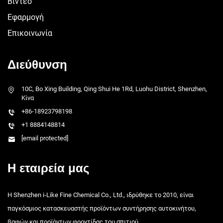
Βίντεο
Εφαρμογή
Επικοινωνία
Διεύθυνση
10C, Bo Xing Building, Qing Shui He 1Rd, Luohu District, Shenzhen,
Κίνα
+86-18923798198
+1 8884148814
[email protected]
Η εταιρεία μας
Η Shenzhen i-Like Fine Chemical Co., Ltd., ιδρύθηκε το 2010, είναι
παγκόσμιος κατασκευαστής προϊόντων συντήρησης αυτοκινήτου,
βαφών και προϊόντων φροντίδας του σπιτιού.