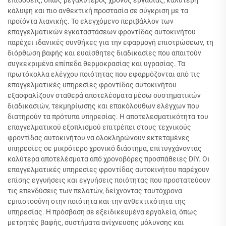
επιδόσεις, όπως μεγαλύτερος χρόνος εργασίας, καλύτερη
κάλυψη και πιο ανθεκτική προστασία σε σύγκριση με τα
προϊόντα λιανικής. Το ελεγχόμενο περιβάλλον των
επαγγελματικών εγκαταστάσεων φροντίδας αυτοκινήτου
παρέχει ιδανικές συνθήκες για την εφαρμογή επιστρώσεων, τη
διόρθωση βαφής και ευαίσθητες διαδικασίες που απαιτούν
συγκεκριμένα επίπεδα θερμοκρασίας και υγρασίας. Τα
πρωτόκολλα ελέγχου ποιότητας που εφαρμόζονται από τις
επαγγελματικές υπηρεσίες φροντίδας αυτοκινήτου
εξασφαλίζουν σταθερά αποτελέσματα μέσω συστηματικών
διαδικασιών, τεκμηρίωσης και επακόλουθων ελέγχων που
διατηρούν τα πρότυπα υπηρεσίας. Η αποτελεσματικότητα του
επαγγελματικού εξοπλισμού επιτρέπει στους τεχνικούς
φροντίδας αυτοκινήτου να ολοκληρώνουν εκτεταμένες
υπηρεσίες σε μικρότερο χρονικό διάστημα, επιτυγχάνοντας
καλύτερα αποτελέσματα από χρονοβόρες προσπάθειες DIY. Οι
επαγγελματικές υπηρεσίες φροντίδας αυτοκινήτου παρέχουν
επίσης εγγυήσεις και εγγυήσεις ποιότητας που προστατεύουν
τις επενδύσεις των πελατών, δείχνοντας ταυτόχρονα
εμπιστοσύνη στην ποιότητα και την ανθεκτικότητα της
υπηρεσίας. Η πρόσβαση σε εξειδικευμένα εργαλεία, όπως
μετρητές βαφής, συστήματα ανίχνευσης μόλυνσης και