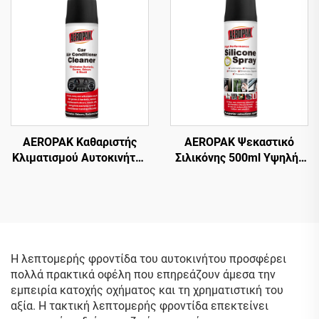
Ελαστικά Χωρίς Τρίψιμο Ή
Χρήση με Αεροσυμπιεστή
Σκληρή Δουλειά
AEROPAK Καθαριστής
AEROPAK Ψεκαστικό
Κλιματισμού Αυτοκινήτου
Σιλικόνης 500ml Υψηλής
500ml Καθαριστής AC
Απόδοσης για Αυτοκίνητο
Χωρίς Βλάβη
σε Αεροζόλ
Η λεπτομερής φροντίδα του αυτοκινήτου προσφέρει
πολλά πρακτικά οφέλη που επηρεάζουν άμεσα την
εμπειρία κατοχής οχήματος και τη χρηματιστική του
αξία. Η τακτική λεπτομερής φροντίδα επεκτείνει