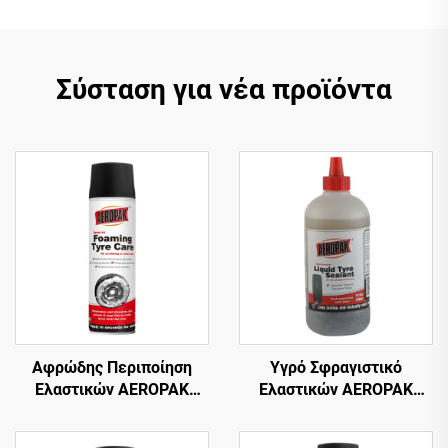
Σύσταση για νέα προϊόντα
Αφρώδης Περιποίηση
Υγρό Σφραγιστικό
Ελαστικών AEROPAK
Ελαστικών AEROPAK
500ml Αφρώδης
500ml για Αδερένια
Καθαριστικός Για
Ελαστικά – Απαιτείται