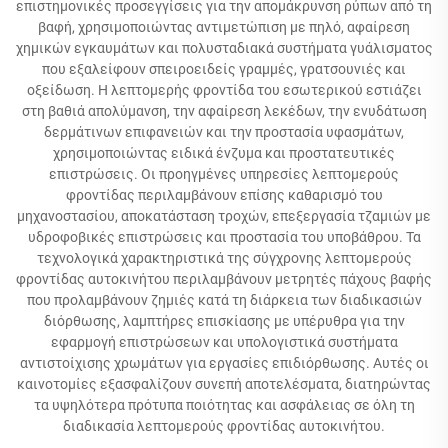
επιστημονικές προσεγγίσεις για την απομάκρυνση ρύπων από τη
βαφή, χρησιμοποιώντας αντιμετώπιση με πηλό, αφαίρεση
χημικών εγκαυμάτων και πολυσταδιακά συστήματα γυάλισματος
που εξαλείφουν σπειροειδείς γραμμές, γρατσουνιές και
οξείδωση. Η λεπτομερής φροντίδα του εσωτερικού εστιάζει
στη βαθιά απολύμανση, την αφαίρεση λεκέδων, την ενυδάτωση
δερμάτινων επιφανειών και την προστασία υφασμάτων,
χρησιμοποιώντας ειδικά ένζυμα και προστατευτικές
επιστρώσεις. Οι προηγμένες υπηρεσίες λεπτομερούς
φροντίδας περιλαμβάνουν επίσης καθαρισμό του
μηχανοστασίου, αποκατάσταση τροχών, επεξεργασία τζαμιών με
υδροφοβικές επιστρώσεις και προστασία του υποβάθρου. Τα
τεχνολογικά χαρακτηριστικά της σύγχρονης λεπτομερούς
φροντίδας αυτοκινήτου περιλαμβάνουν μετρητές πάχους βαφής
που προλαμβάνουν ζημιές κατά τη διάρκεια των διαδικασιών
διόρθωσης, λαμπτήρες επισκίασης με υπέρυθρα για την
εφαρμογή επιστρώσεων και υπολογιστικά συστήματα
αντιστοίχισης χρωμάτων για εργασίες επιδιόρθωσης. Αυτές οι
καινοτομίες εξασφαλίζουν συνεπή αποτελέσματα, διατηρώντας
τα υψηλότερα πρότυπα ποιότητας και ασφάλειας σε όλη τη
διαδικασία λεπτομερούς φροντίδας αυτοκινήτου.