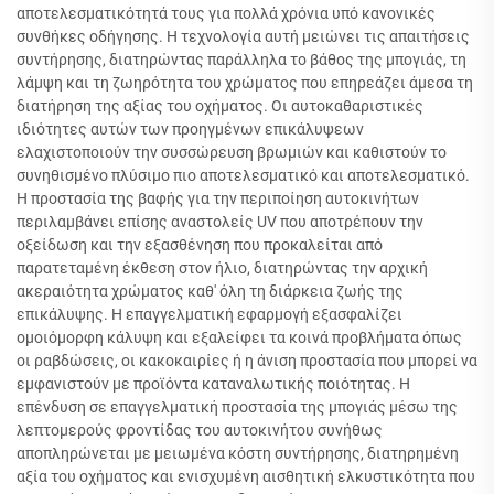
αποτελεσματικότητά τους για πολλά χρόνια υπό κανονικές
συνθήκες οδήγησης. Η τεχνολογία αυτή μειώνει τις απαιτήσεις
συντήρησης, διατηρώντας παράλληλα το βάθος της μπογιάς, τη
λάμψη και τη ζωηρότητα του χρώματος που επηρεάζει άμεσα τη
διατήρηση της αξίας του οχήματος. Οι αυτοκαθαριστικές
ιδιότητες αυτών των προηγμένων επικάλυψεων
ελαχιστοποιούν την συσσώρευση βρωμιών και καθιστούν το
συνηθισμένο πλύσιμο πιο αποτελεσματικό και αποτελεσματικό.
Η προστασία της βαφής για την περιποίηση αυτοκινήτων
περιλαμβάνει επίσης αναστολείς UV που αποτρέπουν την
οξείδωση και την εξασθένηση που προκαλείται από
παρατεταμένη έκθεση στον ήλιο, διατηρώντας την αρχική
ακεραιότητα χρώματος καθ' όλη τη διάρκεια ζωής της
επικάλυψης. Η επαγγελματική εφαρμογή εξασφαλίζει
ομοιόμορφη κάλυψη και εξαλείφει τα κοινά προβλήματα όπως
οι ραβδώσεις, οι κακοκαιρίες ή η άνιση προστασία που μπορεί να
εμφανιστούν με προϊόντα καταναλωτικής ποιότητας. Η
επένδυση σε επαγγελματική προστασία της μπογιάς μέσω της
λεπτομερούς φροντίδας του αυτοκινήτου συνήθως
αποπληρώνεται με μειωμένα κόστη συντήρησης, διατηρημένη
αξία του οχήματος και ενισχυμένη αισθητική ελκυστικότητα που