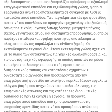
εξειδικευμένες υπηρεσίες εξασφαλίζει πρόσβαση σε εξοπλισμό
επαγγελματικού επιπέδου και εξειδικευμένη γνώση, η οποία
εξασφαλίζει ανώτερα αποτελέσματα σε σύγκριση με λύσεις
καταναλωτικού επιπέδου. Τα επαγγελματικά κέντρα φροντίδας
αυτοκινήτου επενδύουν σε προηγμένο μηχανολογικό εξοπλισμό,
όπως πολιτικούς μηχανές διπλής δράσης, μετρητές πάχους
βαφής, γεννήτριες ατμού και συστήματα απορρόφησης, οι οποίοι
παρέχουν σταθερά και υψηλής ποιότητας αποτελέσματα,
ελαχιστοποιώντας παράλληλα τον κίνδυνο ζημιάς. Οι
εκπαιδευμένοι τεχνικοί διαθέτουν εκτεταμένη γνώση σχετικά
με τα υλικά των αυτοκινήτων, τις χημικές αλληλεπιδράσεις και
τις σωστές τεχνικές εφαρμογής, οι οποίες αποκτώνται μέσω
τυπικής εκπαίδευσης και πρακτικής εμπειρίας με
διαφορετικούς τύπους και καταστάσεις οχημάτων. Οι
δυνατότητες διάγνωσης που προσφέρονται από την
επαγγελματική φροντίδα αυτοκινήτου περιλαμβάνουν εργαλεία
ελέγχου βαφής που ανιχνεύουν τα επίπεδα μόλυνσης, τις
επιφανειακές ατέλειες και τις κατάλληλες διορθωτικές
διαδικασίες πριν ξεκινήσει η εργασία. Τα προϊόντα
επαγγελματικού επιπέδου που χρησιμοποιούνται στις
υπηρεσίες φροντίδας αυτοκινήτου προσφέρουν ανώτερες