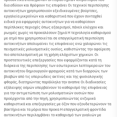
διεισδύουν και θρέφουν τις επιφάνει Οι τεχνικοί περιποίησης
αυτοκινήτων χρησιμοποιούν εξειδικευμένες βούρτσες,
εργαλεία μικροϊνών και καθαριστικά που έχουν συνταχθεί
ειδικά για εφαρμογές αυτοκινήτων για να καθαρίσουν
περίπλοκες περιοχές όπως εξαερισμοί, πάνελ ελέγχου και
ρωγμές χωρίς να προκαλέσουν ζημιά Η τεχνολογία καθαρισμού
με ατμό που χρησιμοποιείται σε επαγγελματική περιποίηση
αυτοκινήτων απολυμαίνει τις επιφάνειες ενώ χαλαρώνει τις
πεισματικές μολυσματικές ουσίες, καθιστώντας την αφαίρεση
πιο αποτελεσματική με τη χρήση ελάχιστων χημικών. Οι
προστατευτικές επεξεργασίες που εφαρμόζονται κατά τη
διάρκεια της περιποίησης των εσωτερικών λεπτομερειών του
αυτοκινήτου δημιουργούν φραγμούς κατά των διαρροών, των
βλαβών από τις υπεριώδεις ακτίνες και της φυσιολογικής
φθοράς, διατηρώντας παράλληλα την αναπνε Οι διαδικασίες
εξάλειψης οσμών υπερβαίνουν το καθαρισμό της επιφάνειας
για την αντιμετώπιση των μολυσματικών ουσιών που
προέρχονται από την πηγή, χρησιμοποιώντας ενζυμικά
καθαριστικά και επεξεργασίες με όζον που εξουδετερώνουν τα
βακτήρια και τα μόρια που προκα Η επαγγελματική φροντίδα
αυτοκινήτων περιλαμβάνει το καθαρισμό των γυαλιών με