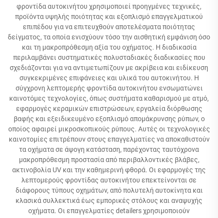
φροντίδα αυτοκινήτου χρησιμοποιεί προηγμένες τεχνικές,
προϊόντα υψηλής ποιότητας και εξοπλισμό επαγγελματικού
επιπέδου για να επιτευχθούν αποτελέσματα ποιότητας
δείγματος, τα οποία ενισχύουν τόσο την αισθητική εμφάνιση όσο
και τη μακροπρόθεσμη αξία του οχήματος. Η διαδικασία
περιλαμβάνει συστηματικές πολυσταδιακές διαδικασίες που
σχεδιάζονται για να αντιμετωπίζουν με ακρίβεια και ειδίκευση
συγκεκριμένες επιφάνειες και υλικά του αυτοκινήτου. Η
σύγχρονη λεπτομερής φροντίδα αυτοκινήτου ενσωματώνει
καινοτόμες τεχνολογίες, όπως συστήματα καθαρισμού με ατμό,
εφαρμογές κεραμικών επιστρώσεων, εργαλεία διόρθωσης
βαφής και εξειδικευμένο εξοπλισμό απομάκρυνσης ρύπων, ο
οποίος αφαιρεί μικροσκοπικούς ρύπους. Αυτές οι τεχνολογικές
καινοτομίες επιτρέπουν στους επαγγελματίες να αποκαθιστούν
τα οχήματα σε άψογη κατάσταση, παρέχοντας ταυτόχρονα
μακροπρόθεσμη προστασία από περιβαλλοντικές βλάβες,
ακτινοβολία UV και την καθημερινή φθορά. Οι εφαρμογές της
λεπτομερούς φροντίδας αυτοκινήτου επεκτείνονται σε
διάφορους τύπους οχημάτων, από πολυτελή αυτοκίνητα και
κλασικά συλλεκτικά έως εμπορικές στόλους και αναψυχής
οχήματα. Οι επαγγελματίες detailers χρησιμοποιούν