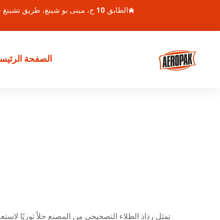
الطابق 10 ج، مبنى بو شينغ، طريق تشينغ شوي هو 1، منطقة لوهو، شنتشن، الصين
الصفحة الرئيسي
تمثل رذاذ الطلاء التصحيحي من المصنع حلاً ثوريًا لاست