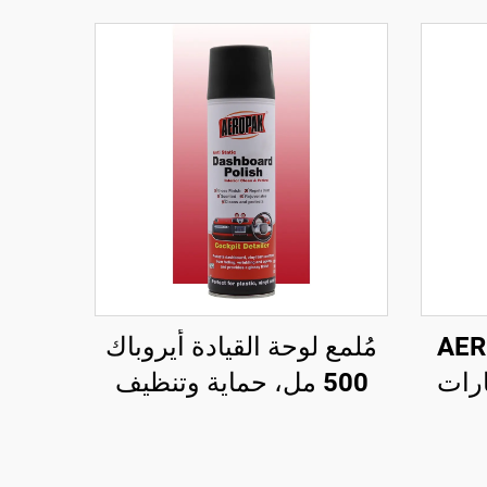
 AEROPAK
مُلمع لوحة القيادة أيروباك
ارات
500 مل، حماية وتنظيف
تبدو جديدة، عبوة وزنها 460
داخلي مضاد للكهرباء
رات
الساكنة