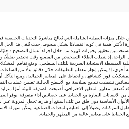
السيارة
 خلال ميزاته العملية الشاملة التي تُعالج مباشرةً التحديات الحقيقية
 الأكثر أهمية في كونه اقتصاديًا بشكل ملحوظ، حيث يُلغي هذا الحل ال
مستخدمين تحقيق وفورات كبيرة من خلال إجراء أعمال التصحيح داخليًا، 
مل الراحة، إذ يتطلب الطلاء التصحيحي من المصنع وقت تحضير ضئيلًا، 
ملية المبسطة الاستجابة السريعة للتلف السطحي، ومنع تفاقم المشكلات
ة أخرى، إذ يمكن إنجاز معظم التطبيقات خلال دقائق بدلًا من الساعات أو ا
شكلات فور اكتشافها، والحفاظ على المعايير الجمالية، ومنع التآكل أو 
وخصائص تشطيب تندمج بسلاسة مع الأسطح الحالية. تضمن عمليات التصني
 قد تُضعف معايير المظهر الاحترافي. أصبحت الصديقة للبيئة أمرًا متزاي
وية المتطايرة (منخفضة الـVOC) التي تقلل من الانبعاثات الضارة مع الحفاظ على خصائص أداء 
ألوان الأساسية دون قلق من تلف المنتج أو هدره. تجعل المرونة عبر أ
سطول المركبات وصولاً إلى العناية بالمعدات الصناعية. يمكّن سهولة ال
ع الحفاظ على معايير عالية من المظهر والحماية.