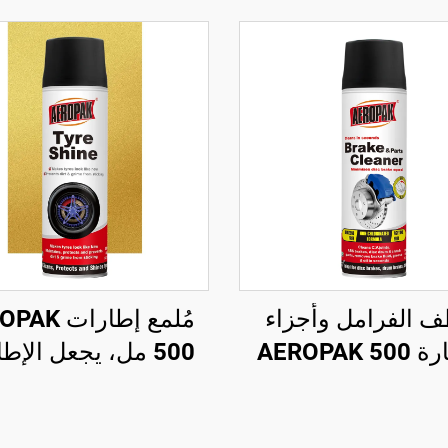
 الفرامل وأجزاء
مُلمع إطارات
السيارة AEROPAK 500
500 مل، يجعل الإط
مل بصمام دوار 360°،
ف في ثوانٍ لفرامل
غرام للعناية بالإطا