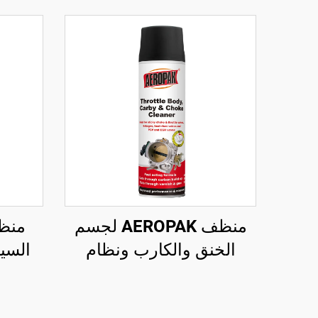
منظف AEROPAK لجسم
منظف
الخنق والكارب ونظام
الإغلاق 500 مل، منظف
كارب للسيارة
تنظي