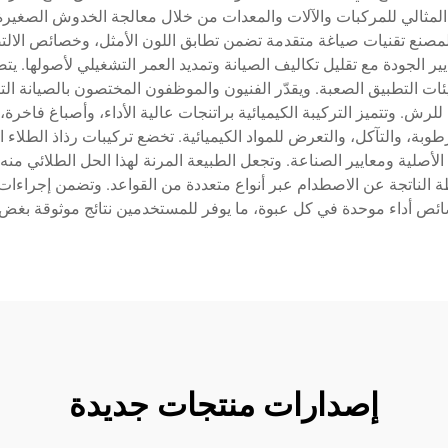
لمثالي للمركبات والآلات والمعدات من خلال معالجة الخدوش الصغيرة 
مصنع تقنيات صياغة متقدمة تضمن تطابق اللون الأمثل، وخصائص الالتصا
ر الجودة مع تقليل تكاليف الصيانة وتمديد العمر التشغيلي لأصولها. يتض
ت التطبيق الصعبة. ويقدّر الفنيون والموظفون المختصون بالصيانة الت
ية للرش. وتتميز التركيبة الكيميائية براتنجات عالية الأداء، وأصباغ 
رطوبة، والتآكل، والتعرض للمواد الكيميائية. تخضع تركيبات رذاذ الطلاء
أصلية ومعايير الصناعة. وتجعل الطبيعة المرنة لهذا الحل الطلائي م
طة الناتجة عن الاصطدام عبر أنواع متعددة من القواعد. وتضمن إجراءا
ائص أداء موحدة في كل عبوة، ما يوفر للمستخدمين نتائج موثوقة بغض ا
إصدارات منتجات جديدة