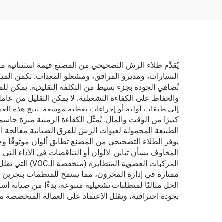
يُقدِّم طلاء الرش التصحيحي من المصنع قيمة استثنائية من
السيارات، ومديرو المرافق، ومشغلو المعدات. تكمن الميزة
تُضاهي الجودة بجزء بسيط من التكلفة التقليدية. يمكن لل
والحفاظ على الكفاءة التشغيلية. لا يمكن التقليل من عا
إلى طبقات أولية أو إجراءات تغطية موسعة. تتيح هذه الع
كبيرًا من الوقت والمال. يُمثّل الكفاءة الزمنية ميزة حاسم
الطبيعة المحمولة لعبوات الرش للفرق الصيانية معالجة الم
يوفر الطلاء التصحيحي من المصنع تطابق ألوان موثوقًا 
المخاوف بشأن تباين الألوان أو التناقضات في الأداء التي
المركبات العض
ممتازة في إدارة المخزون، مما يسمح للمنظمات بتخزين ال
الحل مثاليًا لمتطلبات تشغيلية متنوعة، بدءًا من صيانة أ
بجودة احترافية، ويقلل الاعتماد على العمالة المتخصصة م