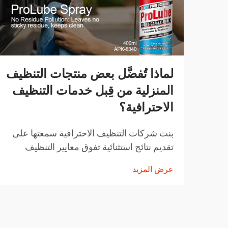
لماذا تُفضَّل بعض منتجات التنظيف
المنزلية من قِبل خدمات التنظيف
الاحترافية؟
بنت شركات التنظيف الاحترافية سمعتها على
تقديم نتائج استثنائية تفوق معايير التنظيف
المنزلية المعتادة. المنتجات التي تختارها ليست
عرض المزيد
اختيارات عشوائية، بل هي حلول تم اختيارها
بعناية وقد أثبتت فعاليتها...