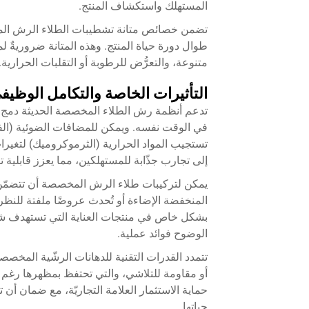
المستهلك واستكشاف المنتج.
تضمن خصائص متانة تشطيبات الطلاء الرش الم
طوال دورة حياة المنتج. وهذه المتانة ضروريةٌ ل
متنوعة، والتعرُّض للرطوبة أو التقلبات الحرارية.
التأثيرات الخاصة والتكامل الوظيف
تدعم أنظمة رش الطلاء المخصصة الحديثة دمج ت
في الوقت نفسه. ويمكن للمضافات الضوئية (الفوتو
تستجيب المواد الحرارية (الثرموكروميك) لتغيرات
إلى تجارب جذّابة للمستهلكين، مما يعزز قابلية تذك
يمكن لتركيبات طلاء الرش المخصصة أن تتضمّ
المنخفضة الإضاءة أو تُحدث عروضًا ملفتة للنظر ت
بشكل خاص في منتجات العناية التي تستهدف شرائ
الوضوح فوائد عملية.
تتمدد القدرات التقنية للدهانات الرشّية المخص
أو مقاومة للتلاشي، والتي تحتفظ بمظهرها رغم 
حماية الاستثمار العلامة التجاريّة، مع ضمان أن
حياتها.