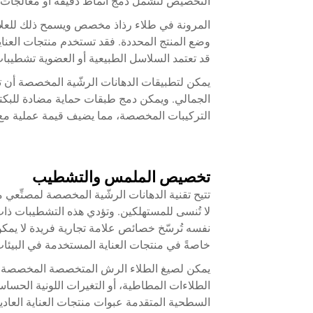
التخصيص لتشمل دمج أنماط دقيقة أو معالجات س
المرونة في
طلاء رذاذ مخصص
ويسمح ذلك للعلا
وضع المنتج المحددة. فقد تستخدم منتجات العناي
قد تعتمد السلاسل الطبيعية أو العضوية تشطيبات غ
يمكن لتطبيقات الدهانات الرشّية المخصصة أن 
الجمالي. ويمكن دمج طبقات حماية مضادة للبكتي
التركيبات المخصصة، مما يضيف قيمة عملية مع
تخصيص الملمس والتشطيب
تتيح تقنية الدهانات الرشّية المخصصة لمصنِّع
لا تُنسى للمستهلكين. وتؤدي هذه التشطيبات ذات
نفسه تُرسّخ خصائص علامة تجارية فريدة لا يمكن 
خاصةً في منتجات العناية المستخدمة في البيئات 
يمكن لصيغ الطلاء الرش المتخصصة المخصصة إن
الطلاءات المطاطية، أو التغيرات اللونية الحساس
السطحية المتقدمة عبوات منتجات العناية العادية