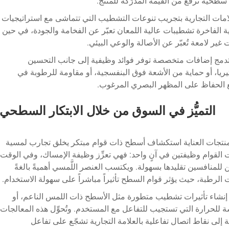
طحية ترفع من القيمة المدرَكة للمنتج.
مات التجارية بتجريب تنوعات التشطيب التي تتماشى مع استراتيجيات
ة الفاخرة تشطيبات عالية اللمعان تعبّر عن الفخامة والجودة، في حين
ير لامعة تُعبّر عن الأصالة والوعي البيئي.
تدمج إضافات متخصصة توفر فوائد وظيفية إلى جانب التحسين
ريا، أو حماية من الأشعة فوق البنفسجية، أو مقاومة للرطوبة في
 الحفاظ على المظهر البصري المرغوب.
التميُّز في السوق من خلال الابتكار السطحي
ي منتجات العناية استكشاف أسطح ذات قوام مبتكر يخلق تجارب لمسية
 القوام وظيفتين في آنٍ واحد: فهي تعزِّز وظيفة الإمساك، وفي الوقت
للمنافسين تقليدها بسهولة. ويكتسب العنصر اللَّمسي أهميةً بالغةً
الرطبة، حيث يؤثر قوام السطح تأثيراً مباشراً على سهولة الاستخدام.
شاء تأثيرات تشطيب متطورة مثل الأسطح ذات اللمس الناعم، أو
ة للحرارة التي تستجيب للتفاعل مع المستخدم. وتُحوِّل هذه المعالجات
 إلى نقاط اتصال تفاعلية بالعلامة التجارية تشجّع على تفاعل