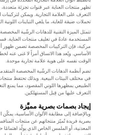
تظهر منتجات العناية عبر قنوات تجزئة متعددة، ح
التعرف على العلامة التجارية. ويمكن لتركيبات 
تحملات ضيقة للغاية، ما يلغي التباينات اللونية ال
تتمثل الميزة التقنية للدهانات الرشّية المخص
المستخدمة عادةً في تغليف منتجات العناية. فسو
مركبة، فإن التركيبات المخصصة تضمن ظهور أل
الأساسي. ويُعد هذا الاتساق أمراً لا غنى عنه ل
الوقت نفسه على هوية علامة تجارية موحدة.
تضم أنظمة الدهانات الرشّية المخصصة المتقدمة 
الطبيعي بمظهرها اللوني المقصود، مما يمنع التغي
التعرف عليها من قِبل المستهلكين.
إيجاد بصمات بصرية مميَّزة
وبالإضافة إلى مطابقة الألوان الأساسية، يمكّن
بصرية فريدة تُميّز منتجاتهم عن منتجات المنافس
المعدنية، أو الملمس الخاص الذي يولّد اهتمامًا حس