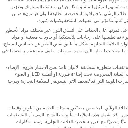
يث يُسهم التمثيل المتسق للألوان في بناء ثقة المستهلك وتعزيز
الطلاء الرشّي الاحترافية المخصصة مطابقة ألوان «بانتون» ضمن
تي غالباً ما تؤثر في العبوات المنتجة بكميات كبيرة.
صة في قدرتها على الحفاظ على اتساق اللون عبر مختلف مواد الأسطح
اء تم تطبيقها على زجاجات بلاستيكية أو حاويات معدنية أو مواد
وان العلامة التجارية بشكل متطابق بغض النظر عن خصائص السطح
خطوط منتجات العناية التي تعتمد تنسيقات تغليف متنوعة مع الحفاظ في
تقنيات متطورة لمطابقة الألوان تأخذ بعين الاعتبار ظروف الإضاءة
في مختلف البيئات البيعية. وبذلك تحتفظ منتجات العناية المعروضة تحت إضاءة فلورية أو أنظمة LED أو الضوء
رات اللونية التي قد تُضعف الأثر التسويقي للعلامة التجارية ودرجة
 الطلاء الرشّي المخصص مصنّعي منتجات العناية من تطوير توقيعات
ين. وقد تشمل هذه التوقيعات تأثيرات التدرج اللوني، أو التشطيبات
يًّا وبصريًّا مع تعزيز شخصية العلامة التجارية. وتمتد إمكانيات