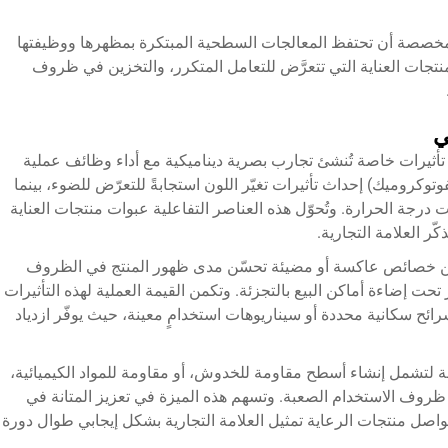
خصصة أن تحتفظ المعالجات السطحية المبتكرة بمظهرها ووظيفتها
منتجات العناية التي تتعرَّض للتعامل المتكرر، والتخزين في ظروف
ي
أثيرات خاصة تُنشئ تجارب بصرية ديناميكية مع أداء وظائف عملية
كروميك) إحداث تأثيرات تغيّر اللون استجابةً للتعرّض للضوء، بينما
 درجة الحرارة. وتُحوّل هذه العناصر التفاعلية عبوات منتجات العناية
ّر العلامة التجارية.
ن خصائص عاكسة أو مضيئة تحسّن مدى ظهور المنتج في الظروف
حت إضاءة أماكن البيع بالتجزئة. وتكمن القيمة العملية لهذه التأثيرات
ح سكانية محددة أو سيناريوهات استخدامٍ معينة، حيث يوفّر ازدياد
صة لتشمل إنشاء أسطح مقاومة للخدوش، أو مقاومة للمواد الكيميائية،
ظروف الاستخدام الصعبة. وتسهم هذه الميزة في تعزيز المتانة في
 تواصل منتجات الرعاية تمثيل العلامة التجارية بشكل إيجابي طوال دورة