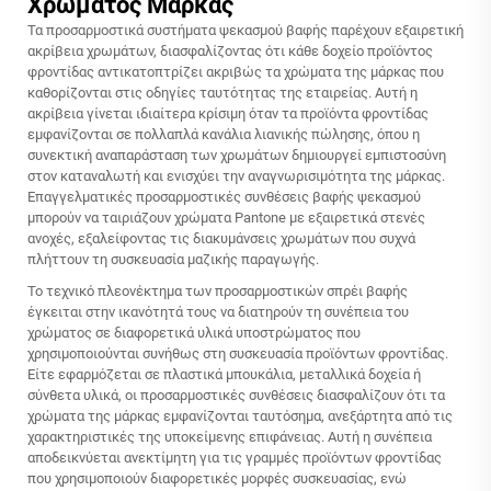
Χρώματος Μάρκας
Τα προσαρμοστικά συστήματα ψεκασμού βαφής παρέχουν εξαιρετική
ακρίβεια χρωμάτων, διασφαλίζοντας ότι κάθε δοχείο προϊόντος
φροντίδας αντικατοπτρίζει ακριβώς τα χρώματα της μάρκας που
καθορίζονται στις οδηγίες ταυτότητας της εταιρείας. Αυτή η
ακρίβεια γίνεται ιδιαίτερα κρίσιμη όταν τα προϊόντα φροντίδας
εμφανίζονται σε πολλαπλά κανάλια λιανικής πώλησης, όπου η
συνεκτική αναπαράσταση των χρωμάτων δημιουργεί εμπιστοσύνη
στον καταναλωτή και ενισχύει την αναγνωρισιμότητα της μάρκας.
Επαγγελματικές προσαρμοστικές συνθέσεις βαφής ψεκασμού
μπορούν να ταιριάζουν χρώματα Pantone με εξαιρετικά στενές
ανοχές, εξαλείφοντας τις διακυμάνσεις χρωμάτων που συχνά
πλήττουν τη συσκευασία μαζικής παραγωγής.
Το τεχνικό πλεονέκτημα των προσαρμοστικών σπρέι βαφής
έγκειται στην ικανότητά τους να διατηρούν τη συνέπεια του
χρώματος σε διαφορετικά υλικά υποστρώματος που
χρησιμοποιούνται συνήθως στη συσκευασία προϊόντων φροντίδας.
Είτε εφαρμόζεται σε πλαστικά μπουκάλια, μεταλλικά δοχεία ή
σύνθετα υλικά, οι προσαρμοστικές συνθέσεις διασφαλίζουν ότι τα
χρώματα της μάρκας εμφανίζονται ταυτόσημα, ανεξάρτητα από τις
χαρακτηριστικές της υποκείμενης επιφάνειας. Αυτή η συνέπεια
αποδεικνύεται ανεκτίμητη για τις γραμμές προϊόντων φροντίδας
που χρησιμοποιούν διαφορετικές μορφές συσκευασίας, ενώ