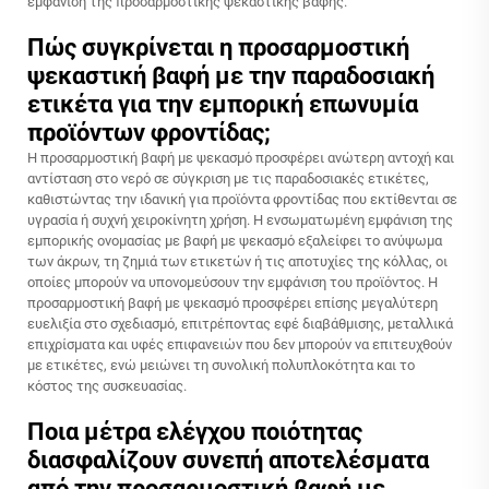
εμφάνιση της προσαρμοστικής ψεκαστικής βαφής.
Πώς συγκρίνεται η προσαρμοστική
ψεκαστική βαφή με την παραδοσιακή
ετικέτα για την εμπορική επωνυμία
προϊόντων φροντίδας;
Η προσαρμοστική βαφή με ψεκασμό προσφέρει ανώτερη αντοχή και
αντίσταση στο νερό σε σύγκριση με τις παραδοσιακές ετικέτες,
καθιστώντας την ιδανική για προϊόντα φροντίδας που εκτίθενται σε
υγρασία ή συχνή χειροκίνητη χρήση. Η ενσωματωμένη εμφάνιση της
εμπορικής ονομασίας με βαφή με ψεκασμό εξαλείφει το ανύψωμα
των άκρων, τη ζημιά των ετικετών ή τις αποτυχίες της κόλλας, οι
οποίες μπορούν να υπονομεύσουν την εμφάνιση του προϊόντος. Η
προσαρμοστική βαφή με ψεκασμό προσφέρει επίσης μεγαλύτερη
ευελιξία στο σχεδιασμό, επιτρέποντας εφέ διαβάθμισης, μεταλλικά
επιχρίσματα και υφές επιφανειών που δεν μπορούν να επιτευχθούν
με ετικέτες, ενώ μειώνει τη συνολική πολυπλοκότητα και το
κόστος της συσκευασίας.
Ποια μέτρα ελέγχου ποιότητας
διασφαλίζουν συνεπή αποτελέσματα
από την προσαρμοστική βαφή με