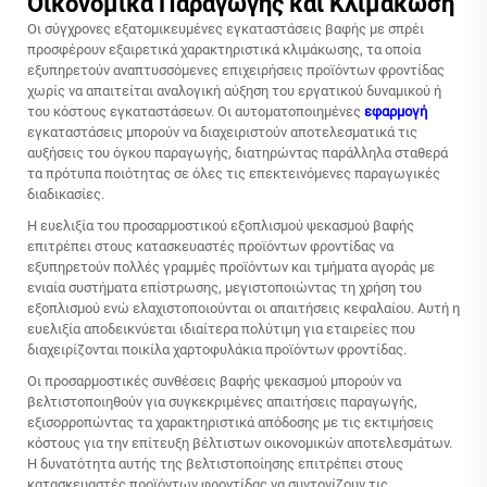
Οικονομικά Παραγωγής και Κλιμάκωση
Οι σύγχρονες εξατομικευμένες εγκαταστάσεις βαφής με σπρέι
προσφέρουν εξαιρετικά χαρακτηριστικά κλιμάκωσης, τα οποία
εξυπηρετούν αναπτυσσόμενες επιχειρήσεις προϊόντων φροντίδας
χωρίς να απαιτείται αναλογική αύξηση του εργατικού δυναμικού ή
του κόστους εγκαταστάσεων. Οι αυτοματοποιημένες
εφαρμογή
εγκαταστάσεις μπορούν να διαχειριστούν αποτελεσματικά τις
αυξήσεις του όγκου παραγωγής, διατηρώντας παράλληλα σταθερά
τα πρότυπα ποιότητας σε όλες τις επεκτεινόμενες παραγωγικές
διαδικασίες.
Η ευελιξία του προσαρμοστικού εξοπλισμού ψεκασμού βαφής
επιτρέπει στους κατασκευαστές προϊόντων φροντίδας να
εξυπηρετούν πολλές γραμμές προϊόντων και τμήματα αγοράς με
ενιαία συστήματα επίστρωσης, μεγιστοποιώντας τη χρήση του
εξοπλισμού ενώ ελαχιστοποιούνται οι απαιτήσεις κεφαλαίου. Αυτή η
ευελιξία αποδεικνύεται ιδιαίτερα πολύτιμη για εταιρείες που
διαχειρίζονται ποικίλα χαρτοφυλάκια προϊόντων φροντίδας.
Οι προσαρμοστικές συνθέσεις βαφής ψεκασμού μπορούν να
βελτιστοποιηθούν για συγκεκριμένες απαιτήσεις παραγωγής,
εξισορροπώντας τα χαρακτηριστικά απόδοσης με τις εκτιμήσεις
κόστους για την επίτευξη βέλτιστων οικονομικών αποτελεσμάτων.
Η δυνατότητα αυτής της βελτιστοποίησης επιτρέπει στους
κατασκευαστές προϊόντων φροντίδας να συντονίζουν τις