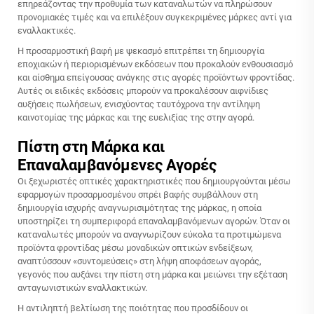
επηρεάζοντας την προθυμία των καταναλωτών να πληρώσουν
προνομιακές τιμές και να επιλέξουν συγκεκριμένες μάρκες αντί για
εναλλακτικές.
Η προσαρμοστική βαφή με ψεκασμό επιτρέπει τη δημιουργία
εποχιακών ή περιορισμένων εκδόσεων που προκαλούν ενθουσιασμό
και αίσθημα επείγουσας ανάγκης στις αγορές προϊόντων φροντίδας.
Αυτές οι ειδικές εκδόσεις μπορούν να προκαλέσουν αιφνίδιες
αυξήσεις πωλήσεων, ενισχύοντας ταυτόχρονα την αντίληψη
καινοτομίας της μάρκας και της ευελιξίας της στην αγορά.
Πίστη στη Μάρκα και
Επαναλαμβανόμενες Αγορές
Οι ξεχωριστές οπτικές χαρακτηριστικές που δημιουργούνται μέσω
εφαρμογών προσαρμοσμένου σπρέι βαφής συμβάλλουν στη
δημιουργία ισχυρής αναγνωρισιμότητας της μάρκας, η οποία
υποστηρίζει τη συμπεριφορά επαναλαμβανόμενων αγορών. Όταν οι
καταναλωτές μπορούν να αναγνωρίζουν εύκολα τα προτιμώμενα
προϊόντα φροντίδας μέσω μοναδικών οπτικών ενδείξεων,
αναπτύσσουν «συντομεύσεις» στη λήψη αποφάσεων αγοράς,
γεγονός που αυξάνει την πίστη στη μάρκα και μειώνει την εξέταση
ανταγωνιστικών εναλλακτικών.
Η αντιληπτή βελτίωση της ποιότητας που προσδίδουν οι