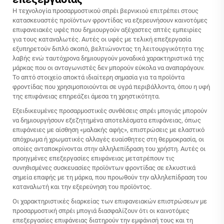
Η τεχνολογία προσαρμοστικού σπρέι βερνικιού επιτρέπει στους
κατασκευαστές προϊόντων φροντίδας να εξερευνήσουν καινοτόμες
επιφανειακές υφές που δημιουργούν αξέχαστες απτές εμπειρίες
για τους καταναλωτές. Αυτές οι υφές με τελική επεξεργασία
εξυπηρετούν διπλό σκοπό, βελτιώνοντας τη λειτουργικότητα της
λαβής ενώ ταυτόχρονα δημιουργούν μοναδικά χαρακτηριστικά της
μάρκας που οι ανταγωνιστές δεν μπορούν εύκολα να αναπαράγουν.
Το απτό στοιχείο αποκτά ιδιαίτερη σημασία για τα προϊόντα
φροντίδας που χρησιμοποιούνται σε υγρά περιβάλλοντα, όπου η υφή
της επιφάνειας επηρεάζει άμεσα τη χρηστικότητα.
Εξειδικευμένες προσαρμοστικές συνθέσεις σπρέι μπογιάς μπορούν
να δημιουργήσουν εξεζητημένα αποτελέσματα επιφάνειας, όπως
επιφάνειες με αίσθηση «μαλακής αφής», επιστρώσεις με ελαστικό
απόχρωμα ή χρωματικές αλλαγές ευαίσθητες στη θερμοκρασία, οι
οποίες ανταποκρίνονται στην αλληλεπίδραση του χρήστη. Αυτές οι
προηγμένες επεξεργασίες επιφάνειας μετατρέπουν τις
συνηθισμένες συσκευασίες προϊόντων φροντίδας σε ελκυστικά
σημεία επαφής με τη μάρκα, που προωθούν την αλληλεπίδραση του
καταναλωτή και την εξερεύνηση του προϊόντος.
Οι χαρακτηριστικές διαρκείας των επιφανειακών επιστρώσεων με
προσαρμοστική σπρέι μπογιά διασφαλίζουν ότι οι καινοτόμες
επεξεργασίες επιφάνειας διατηρούν την εμφάνισή τους και τη