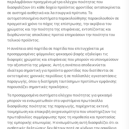
περιλαμβάνουν προηγμένα μέτρα ελέγχου ποιότητας που
διασφαλίζουν ότι κάθε δοχείο προϊόντος φροντίδας ανταποκρίνεται
σε αυστηρά αισθητικά και λειτουργικά πρότυπα. Τα
αυτοματοποιημένα συστήματα παρακολούθησης παρακολουθούν σε
πραγματικό χρόνο το πάχος της επίστρωσης, την ακρίβεια του
χρώματος και την ποιότητα της επιφάνειας, εντοπίζοντας και
διορθώνοντας αποκλίσεις προτού επηρεάσουν την ποιότητα του
τελικού προϊόντος.
Η συνέπεια από παρτίδα σε παρτίδα που επιτυγχάνεται με
προσαρμοσμένες φόρμουλες ψεκασμού βαφής εξαλείφει τις
διαφορές χρώματος και επιφάνειας που μπορούν να υπονομεύσουν
την αξιοπιστία της μάρκας. Αυτή η συνέπεια αποδεικνύεται
ιδιαίτερα σημαντική για προϊόντα φροντίδας που διατίθενται σε
εκτεταμένες χρονικές περιόδους ή σε πολλαπλές εγκαταστάσεις
παραγωγής, όπου η διατήρηση ταυτόσημων προτύπων εμφάνισης
παρουσιάζει σημαντικές προκλήσεις.
Τα προσαρμοσμένα συστήματα ελέγχου ποιότητας για ψεκασμό
μπορούν να ενσωματωθούν στα υφιστάμενα πρωτόκολλα
διασφάλισης ποιότητας της παραγωγής, παρέχοντας εκτενή
τεκμηρίωση και επακριβή ανιχνευσιμότητα που υποστηρίζουν τις
πρωτοβουλίες συμμόρφωσης προς τη νομοθεσία και προστασίας
της εμπορικής επωνυμίας. Η ενσωμάτωση αυτή διασφαλίζει ότι οι
αισθητικές βελτιώσεις δεν θέτουν ποτέ σε κίνδυνο την ασφάλεια