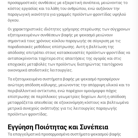
προσαρμοστικές συνθέσεις με εξαιρετική συνέπεια, μειώνοντας το
κόστος εργασίας και τα λάθη του ανθρώπου, ενώ αυξάνουν την
παραγωγική ικανότητα για γραμμές προϊόντων φροντίδας υψηλού
όγκου.
Οι χαρακτηριστικές ιδιότητες γρήγορης στερέωσης των σύγχρονων
εξατομικευμένων συνθέσεων βαφής με ψεκασμό μειώνουν
σημαντικά τους χρόνους κύκλου παραγωγής σε σύγκριση με τις
παραδοσιακές μεθόδους επίστρωσης. Αυτή η βελτίωση της
απόδοσης επιτρέπει στους κατασκευαστές προϊόντων φροντίδας να
ανταποκρίνονται ταχύτερα στις απαιτήσεις της αγοράς και στις
εποχιακές μεταβολές των προϊόντων, διατηρώντας ταυτόχρονα
οικονομικά αποδοτικές λειτουργίες.
Τα εξατομικευμένα συστήματα βαφής με ψεκασμό προσφέρουν
ανώτερη απόδοση κάλυψης, μειώνοντας την απόρριψη υλικού και το
περιβαλλοντικό αντίκτυπο, ενώ παρέχουν ομοιόμορφο πάχος
επίστρωσης σε περίπλοκες γεωμετρίες δοχείων. Αυτή η απόδοση
μεταφράζεται απευθείας σε εξοικονόμηση κόστους και βελτιωμένα
μετρικά συνεχούς ανάπτυξης για τις λειτουργίες παραγωγής
προϊόντων φροντίδας.
Εγγύηση Ποιότητας και Συνέπεια
Τα επαγγελματικά προσαρμοσμένα συστήματα ψεκασμού βαφής