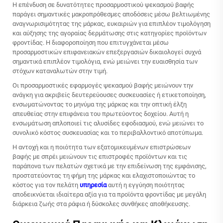
Η επένδυση σε δυνατότητες προσαρμοστικού ψεκασμού βαφής
παράγει σημαντικές μακροπρόθεσμες αποδόσεις μέσω βελτιωμένης
αναγνωρισιμότητας της μάρκας, ευκαιριών για επιπλέον τιμολόγηση
και αύξησης της αγοραίας δερμάτωσης στις κατηγορίες προϊόντων
φροντίδας. Η διαφοροποίηση που επιτυγχάνεται μέσω
προσαρμοστικών επιφανειακών επεξεργασιών δικαιολογεί συχνά
σημαντικά επιπλέον τιμολόγια, ενώ μειώνει την ευαισθησία των
στόχων καταναλωτών στην τιμή.
Οι προσαρμοστικές εφαρμογές ψεκασμού βαφής μειώνουν την
ανάγκη για ακριβείς δευτερεύουσες συσκευασίες ή ετικετοποίηση,
ενσωματώνοντας το μηνύμα της μάρκας και την οπτική έλξη
απευθείας στην επιφάνεια του πρωτεύοντος δοχείου. Αυτή η
ενσωμάτωση απλοποιεί τις αλυσίδες εφοδιασμού, ενώ μειώνει το
συνολικό κόστος συσκευασίας και το περιβαλλοντικό αποτύπωμα.
Η αντοχή και η ποιότητα των εξατομικευμένων επιστρώσεων
βαφής με σπρέι μειώνουν τις επιστροφές προϊόντων και τις
παράπονα των πελατών σχετικά με την επιδείνωση της εμφάνισης,
προστατεύοντας τη φήμη της μάρκας και ελαχιστοποιώντας το
κόστος για τον πελάτη
υπηρεσία
αυτή η εγγύηση ποιότητας
αποδεικνύεται ιδιαίτερα αξία για τα προϊόντα φροντίδας με μεγάλη
διάρκεια ζωής στα ράφια ή δύσκολες συνθήκες αποθήκευσης.