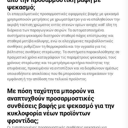
ψεκασμό;
Οι επαγγελματικές προσαρμοστικές εφαρμογές βαφής με ψεκασμό
χρησιμοποιούν μετρήσεις με χρωματόμετρο για να επαληθεύουν την
ακριβή ταύτιση χρώματος εντός στενών ορίων ανοχής καθ’ όλη τη
διάρκεια των παραγωγικών σειρών. Τα αυτοματοποιημένα
συστήματα ψεκασμού διατηρούν σταθερό πάχος επίστρωσης και
σταθερά μοτίβα κάλυψης, ενώ οι ελεγχόμενες περιβαλλοντικές
συνθήκες ρυθμίζουν τη θερμοκρασία και την υγρασία για τις
βέλτιστες συνθήκες στερέωσης. Τα συστήματα παρακολούθησης σε
πραγματικό χρόνο καταγράφουν τις παραμέτρους ψεκασμού, τους
χρόνους στερέωσης και τα μετρήσιμα κριτήρια ποιότητας της
επιφάνειας, προκειμένου να εντοπίζουν και να διορθώνουν αμέσως
οποιεσδήποτε αποκλίσεις που θα μπορούσαν να επηρεάσουν την
εμφάνιση ή την απόδοση του τελικού προϊόντος.
Με πόση ταχύτητα μπορούν να
αναπτυχθούν προσαρμοστικές
συνθέσεις βαφής με ψεκασμό για την
κυκλοφορία νέων προϊόντων
φροντίδας;
Οι τυποποιημένες προσαρμοστικές συνθέσεις ψεκασμού για