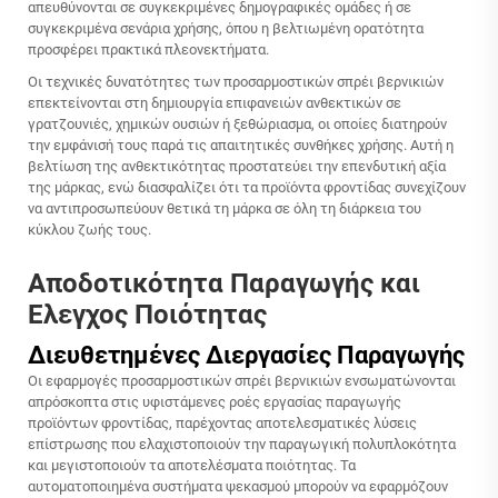
απευθύνονται σε συγκεκριμένες δημογραφικές ομάδες ή σε
συγκεκριμένα σενάρια χρήσης, όπου η βελτιωμένη ορατότητα
προσφέρει πρακτικά πλεονεκτήματα.
Οι τεχνικές δυνατότητες των προσαρμοστικών σπρέι βερνικιών
επεκτείνονται στη δημιουργία επιφανειών ανθεκτικών σε
γρατζουνιές, χημικών ουσιών ή ξεθώριασμα, οι οποίες διατηρούν
την εμφάνισή τους παρά τις απαιτητικές συνθήκες χρήσης. Αυτή η
βελτίωση της ανθεκτικότητας προστατεύει την επενδυτική αξία
της μάρκας, ενώ διασφαλίζει ότι τα προϊόντα φροντίδας συνεχίζουν
να αντιπροσωπεύουν θετικά τη μάρκα σε όλη τη διάρκεια του
κύκλου ζωής τους.
Αποδοτικότητα Παραγωγής και
Έλεγχος Ποιότητας
Διευθετημένες Διεργασίες Παραγωγής
Οι εφαρμογές προσαρμοστικών σπρέι βερνικιών ενσωματώνονται
απρόσκοπτα στις υφιστάμενες ροές εργασίας παραγωγής
προϊόντων φροντίδας, παρέχοντας αποτελεσματικές λύσεις
επίστρωσης που ελαχιστοποιούν την παραγωγική πολυπλοκότητα
και μεγιστοποιούν τα αποτελέσματα ποιότητας. Τα
αυτοματοποιημένα συστήματα ψεκασμού μπορούν να εφαρμόζουν