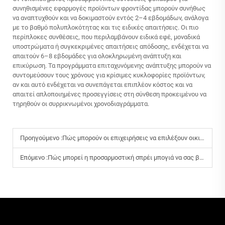
συνηθισμένες εφαρμογές προϊόντων φροντίδας μπορούν συνήθως
να αναπτυχθούν και να δοκιμαστούν εντός 2–4 εβδομάδων, ανάλογα
με το βαθμό πολυπλοκότητας και τις ειδικές απαιτήσεις. Οι πιο
περίπλοκες συνθέσεις, που περιλαμβάνουν ειδικά εφέ, μοναδικά
υποστρώματα ή συγκεκριμένες απαιτήσεις απόδοσης, ενδέχεται να
απαιτούν 6–8 εβδομάδες για ολοκληρωμένη ανάπτυξη και
επικύρωση. Τα προγράμματα επιταχυνόμενης ανάπτυξης μπορούν να
συντομεύσουν τους χρόνους για κρίσιμες κυκλοφορίες προϊόντων,
αν και αυτό ενδέχεται να συνεπάγεται επιπλέον κόστος και να
απαιτεί απλοποιημένες προσεγγίσεις στη σύνθεση προκειμένου να
τηρηθούν οι συρρικνωμένοι χρονοδιαγράμματα.
Προηγούμενο :
Πώς μπορούν οι επιχειρήσεις να επιλέξουν οικιακά προϊόντα που ανταποκρίνονται στα πρότυπα βιωσιμότητας;
Επόμενο :
Πώς μπορεί η προσαρμοστική σπρέι μπογιά να σας βοηθήσει να επιτύχετε επαγγελματικά αποτελέσματα;