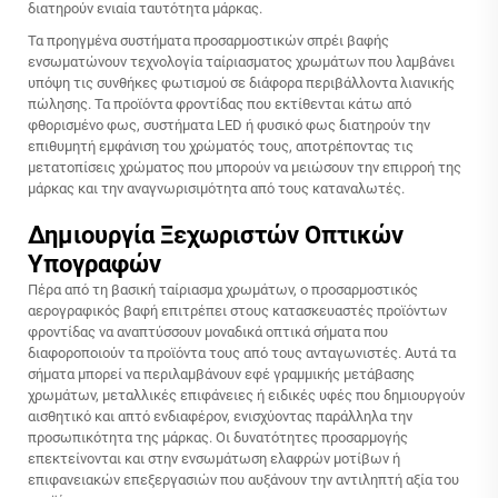
διατηρούν ενιαία ταυτότητα μάρκας.
Τα προηγμένα συστήματα προσαρμοστικών σπρέι βαφής
ενσωματώνουν τεχνολογία ταίριασματος χρωμάτων που λαμβάνει
υπόψη τις συνθήκες φωτισμού σε διάφορα περιβάλλοντα λιανικής
πώλησης. Τα προϊόντα φροντίδας που εκτίθενται κάτω από
φθορισμένο φως, συστήματα LED ή φυσικό φως διατηρούν την
επιθυμητή εμφάνιση του χρώματός τους, αποτρέποντας τις
μετατοπίσεις χρώματος που μπορούν να μειώσουν την επιρροή της
μάρκας και την αναγνωρισιμότητα από τους καταναλωτές.
Δημιουργία Ξεχωριστών Οπτικών
Υπογραφών
Πέρα από τη βασική ταίριασμα χρωμάτων, ο προσαρμοστικός
αερογραφικός βαφή επιτρέπει στους κατασκευαστές προϊόντων
φροντίδας να αναπτύσσουν μοναδικά οπτικά σήματα που
διαφοροποιούν τα προϊόντα τους από τους ανταγωνιστές. Αυτά τα
σήματα μπορεί να περιλαμβάνουν εφέ γραμμικής μετάβασης
χρωμάτων, μεταλλικές επιφάνειες ή ειδικές υφές που δημιουργούν
αισθητικό και απτό ενδιαφέρον, ενισχύοντας παράλληλα την
προσωπικότητα της μάρκας. Οι δυνατότητες προσαρμογής
επεκτείνονται και στην ενσωμάτωση ελαφρών μοτίβων ή
επιφανειακών επεξεργασιών που αυξάνουν την αντιληπτή αξία του