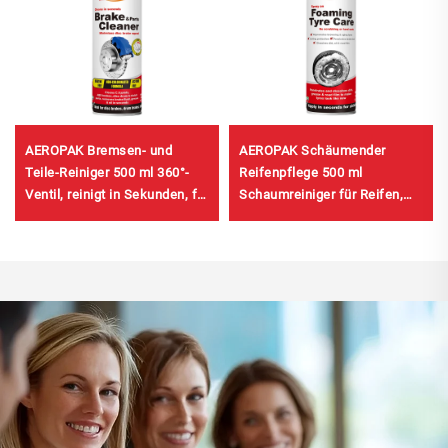
AEROPAK Bremsen- und
AEROPAK Schäumender
Teile-Reiniger 500 ml 360°-
Reifenpflege 500 ml
Ventil, reinigt in Sekunden, für
Schaumreiniger für Reifen,
Bremsen
keine Scheuerei oder harte
Arbeit erforderlich