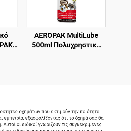
ικό
AEROPAK MultiLube
OPAK
500ml Πολυχρηστικό
νια
Ψεκαστικό Λιπαντικό
είται
Αντισκωριακό
τή
διοκτήτες οχημάτων που εκτιμούν την ποιότητα
αι εμπειρία, εξασφαλίζοντας ότι το όχημά σας θα
Αυτοί οι ειδικοί γνωρίζουν τις συγκεκριμένες
ειώματα βαφής και προστατευτικά επιστρώματα.