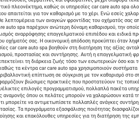
τικό πλεονέκτημα, καθώς οι υπηρεσίες car care auto spa ο
ου απαιτείται για τον καθαρισμό με το χέρι. Ενώ εσείς χαλ
ε λεπτομέρεια των αναγκών φροντίδας του οχήματός σας απ
are auto spa παρέχουν ανώτερη δύναμη καθαρισμού, την οποί
λισμός αναρρόφησης επαγγελματικού επιπέδου και ειδικά π
 του οχήματός σας. Η οικονομική απόδοση προκύπτει όταν λ
ες car care auto spa βοηθούν στη διατήρηση της αξίας αντα
σμού, προστασίας και συντήρησης. Αυτή η επαγγελματική φ
 επεκτείνει τη διάρκεια ζωής τόσο των εσωτερικών όσο και
καθώς τα κέντρα car care auto spa χρησιμοποιούν συστήματα
ριβαλλοντική επίπτωση σε σύγκριση με τον καθαρισμό στο σ
φαρμόζουν βιώσιμες πρακτικές που προστατεύουν τις τοπικέ
ευέλικτες επιλογές προγραμματισμού, πολλαπλά πακέτα υπη
ς αναμονής όπου οι πελάτες μπορούν να χαλαρώσουν κατά τη
 ότι μπορείτε να αντιμετωπίσετε πολλαπλές ανάγκες συντήρη
τασίας. Τα προγράμματα εξασφάλισης ποιότητας διασφαλίζο
ίησης και επακόλουθες υπηρεσίες για τη διατήρηση της εμ