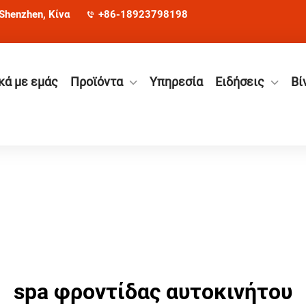
 Shenzhen, Κίνα
+86-18923798198
κά με εμάς
Προϊόντα
Υπηρεσία
Ειδήσεις
Βί
spa φροντίδας αυτοκινήτου