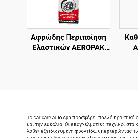
Αφρώδης Περιποίηση
Καθ
Ελαστικών AEROPAK
A
500ml Αφρώδης
Καθαριστικός Για
Αυ
Ελαστικά Χωρίς
Τρίψιμο Ή Σκληρή
Αυτο
Δουλειά
Το car care auto spa προσφέρει πολλά πρακτικά
και την ευκολία. Οι επαγγελματίες τεχνικοί στα 
λάβει εξειδικευμένη φροντίδα, υπερτερώντας τω
απαιτήσεις διαφορετικών υλικών οχημάτων, από