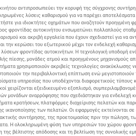
οκινήτου αντιπροσωπεύει την κορυφή της σύγχρονης συντήρη
ληρωμένες λύσεις καθαρισμού για να παρέχει αποτελέσματα 
τήστε για ιδιοκτήτες οχημάτων που αναζητούν προηγμένη φρ
ώρος φροντίδας αυτοκινήτου ενσωματώνει πολλαπλούς σταθ
θαρισμού και ακριβή εργαλεία που έχουν σχεδιαστεί για να α
αι την κερώσει του εξωτερικού μέχρι τον ενδελεχή καθαρισμ
λύσεων φροντίδας αυτοκινήτων. Η τεχνολογική υποδομή εν
λής πίεσης, μονάδες ατμού και προηγμένους μηχανισμούς 
ήματα χρησιμοποιούν ακριβείς τεχνολογίες ανακύκλωσης νερ
στοποιούν την περιβαλλοντική επίπτωση ενώ μεγιστοποιούν 
ίσματα υπηρεσίας που υποδέχονται διαφορετικούς τύπους κα
ικοί χειρίζονται εξειδικευμένο εξοπλισμό, συμπεριλαμβανο
ών μονάδων αναρρόφησης που σχεδιάστηκαν για ενδελεχή κ
ματα κρατήσεων, πλατφόρμες διαχείρισης πελατών και παρ
ης ικανοποίησης των πελατών. Οι εφαρμογές εκτείνονται σ
ακτικής συντήρησης, της προετοιμασίας πριν την πώληση, τ
ατα. Η ολοκληρωμένη φύση των υπηρεσιών του χώρου φροντίδ
ση της βέλτιστης απόδοσης και τη βελτίωση της συνολικής 