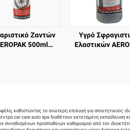
αριστικό Ζαντών
Υγρό Σφραγιστ
EROPAK 500ml
Ελαστικών AER
Περιποίηση
500ml για Αδερέ
τοκινήτου 510g
Ελαστικά – Απαιτ
Καθαρισμός
Χρήση με
κινήτου για Ζάντες
Αεροσυμπιεσ
 οφέλη, καθιστώντας το ανώτερη επιλογή για απαιτητικούς ι
κέντρα car care auto spa διαθέτουν εκτεταμένη εκπαίδευση κ
ν συνηθισμένων προσπαθειών καθαρισμού από τον ιδιοκτήτη. 
 επενδύσεις δερμάτινες και υφασμάτινες μέχρι διάφορα τελ