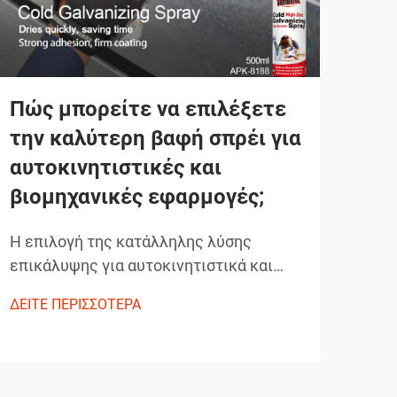
Πώς μπορείτε να επιλέξετε
Πώ
την καλύτερη βαφή σπρέι για
πρ
αυτοκινητιστικές και
αε
βιομηχανικές εφαρμογές;
ενι
ταυ
Η επιλογή της κατάλληλης λύσης
επικάλυψης για αυτοκινητιστικά και
Στη 
βιομηχανικά έργα απαιτεί προσεκτική
επιχ
ΔΕΙΤΕ ΠΕΡΙΣΣΟΤΕΡΑ
εξέταση της ανθεκτικότητας, της
καιν
ΔΕΙΤ
ευκολίας εφαρμογής και των
διαφ
χαρακτηριστικών απόδοσης. Οι
να ε
σύγχρονες τεχνολογίες ψεκασμού
μάρκ