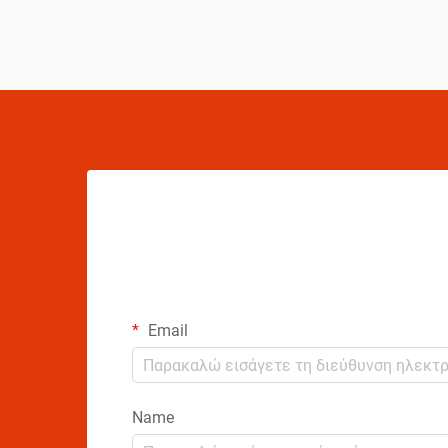
και τα ζητήματα χειρισμού, οι
κατασκευαστές αερολυμάτων πρέπει να
εφαρμόζουν εκτεταμένα συστήματα...
Email
Name