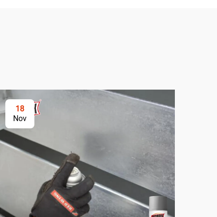
18
2
Nov
No