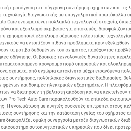
ατική προσέγγιση στη σύγχρονη συντήρηση οχημάτων και τις 
η τεχνολογία διαγνωστικής με επαγγελματικά πρωτόκολλα υ
uto Care ενσωματώνει πολλαπλά τεχνολογικά στοιχεία, όπως
όνο και εξοπλισμό ακριβείας για επισκευές, διασφαλίζοντας
 Care χρησιμοποιεί εξοπλισμό σάρωσης τελευταίας τεχνολογία
εχνικούς να εντοπίζουν πιθανά προβλήματα πριν εξελιχθού
ουν τα μοτίβα δεδομένων του οχήματος, παρέχοντας προβλ
ήκες οδήγησης. Οι βασικές τεχνολογικές δυνατότητες περιλ
αυτοματοποιημένο προγραμματισμό υπηρεσιών και ολοκληρω
ρονα οχήματα, από εγχώρια αυτοκίνητα μέχρι εισαγόμενα πολ
ίες συντήρησης, πολύπλοκες διαγνωστικές διαδικασίες, βελ
 φρένων και δοκιμές ηλεκτρικών εξαρτημάτων. Η πλατφόρμ
των να διατηρούν τη βέλτιστη απόδοση και να επεκτείνουν τ
ν Pro Tech Auto Care παρακολουθούν τα επίπεδα εκπομπών 
ης. Η ενσωμάτωση με κινητές συσκευές επιτρέπει στους πε
υμίσεις συντήρησης και την κατάσταση υγείας του οχήματος 
re διασφαλίζει ομαλή συνεργασία μεταξύ διαγνωστικών διαδ
 οικοσύστημα αυτοκινητιστικών υπηρεσιών που δίνει προτερ