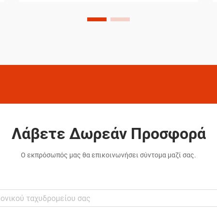
ξεπερνούν τα συνηθισμένα πρότυπα
καθαρισμού σπιτιών. Τα προϊόντα που
επιλέγουν δεν είναι τυχαίες επιλογές,
αλλά προσεκτικά επιλεγμένες λύσεις οι
οποίες έχουν αποδείξει την
αποτελεσματικότητά τους...
Λάβετε Δωρεάν Προσφορά
Ο εκπρόσωπός μας θα επικοινωνήσει σύντομα μαζί σας.