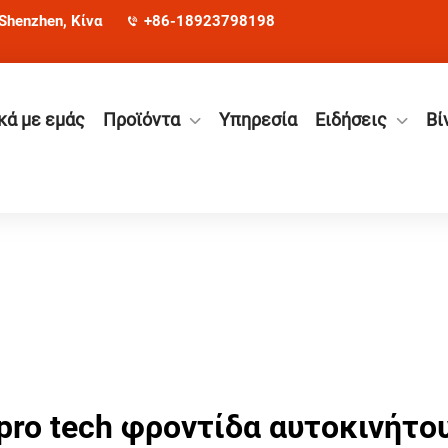
 Shenzhen, Κίνα
+86-18923798198
κά με εμάς
Προϊόντα
Υπηρεσία
Ειδήσεις
Βί
pro tech φροντίδα αυτοκινήτο