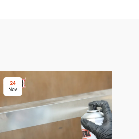
24
2
Nov
No