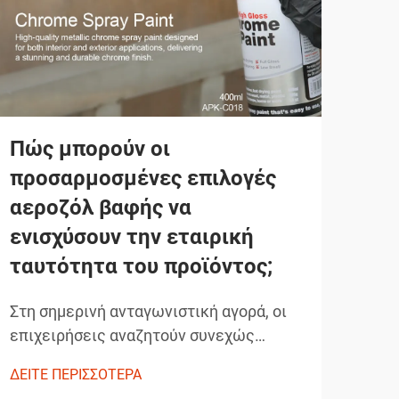
Πώς μπορούν οι
Ποι
προσαρμοσμένες επιλογές
λά
αεροζόλ βαφής να
επ
ενισχύσουν την εταιρική
αυτ
ταυτότητα του προϊόντος;
Ο ε
αυτο
Στη σημερινή ανταγωνιστική αγορά, οι
πιο 
επιχειρήσεις αναζητούν συνεχώς
ΔΕΙΤ
προσ
καινοτόμες λύσεις για να
ΔΕΙΤΕ ΠΕΡΙΣΣΟΤΕΡΑ
τεχν
διαφοροποιήσουν τα προϊόντα τους και