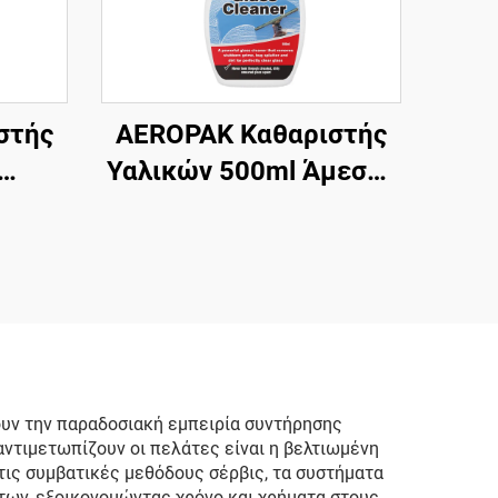
στής
AEROPAK Καθαριστής
Υαλικών 500ml Άμεσος
0ml
Καθαριστής Υαλικών
ωρίς
για Αυτοκίνητο και
Οικιακή Χρήση
υν την παραδοσιακή εμπειρία συντήρησης
ντιμετωπίζουν οι πελάτες είναι η βελτιωμένη
 τις συμβατικές μεθόδους σέρβις, τα συστήματα
των, εξοικονομώντας χρόνο και χρήματα στους