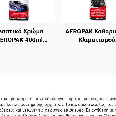
λαστικό Χρώμα
AEROPAK Καθαρι
EROPAK 400ml
Κλιματισμού
Αεροζόλ 390g
Αυτοκινήτου 50
Αφαιρούμενο
Καθαριστής AC Χ
ζόμενο Χρώμα για
Βλάβη
Ζάντες
νήτου προσφέρει σημαντικά πλεονεκτήματα που μεταμορφώνο
τες λύσεις συντήρησης οχημάτων. Το πιο άμεσο όφελος που α
ποθέσεις και μειώνει τις περιττές επισκευές. Σε αντίθεση με
νήτου εντοπίζουν γρήγορα τις ακριβείς πηγές των προβλημά