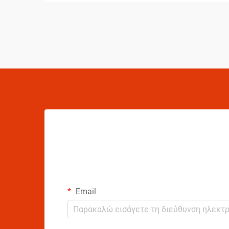
μεταφορά. Από τις διακυμάνσεις
θερμοκρασίας μέχρι τις αλλαγές πίεσης
και τα ζητήματα χειρισμού, οι
κατασκευαστές αερολυμάτων πρέπει να
εφαρμόζουν εκτεταμένα συστήματα...
Email