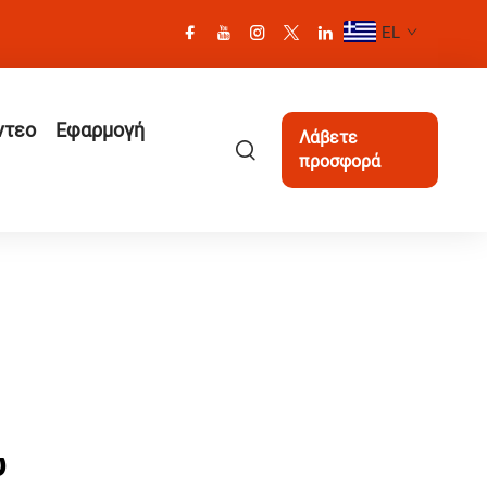
EL
ντεο
Εφαρμογή
Λάβετε
προσφορά
υ