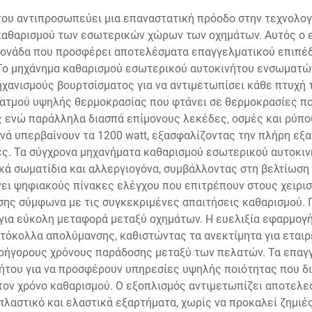
ου αντιπροσωπεύει μια επαναστατική πρόοδο στην τεχνολογί
 καθαρισμού των εσωτερικών χώρων των οχημάτων. Αυτός ο 
ή μονάδα που προσφέρει αποτελέσματα επαγγελματικού επιπέ
. Το μηχάνημα καθαρισμού εσωτερικού αυτοκινήτου ενσωματώ
χανισμούς βουρτσίσματος για να αντιμετωπίσει κάθε πτυχή
τμού υψηλής θερμοκρασίας που φτάνει σε θερμοκρασίες πο
ς ενώ παράλληλα διασπά επίμονους λεκέδες, οσμές και ρύπο
νά υπερβαίνουν τα 1200 watt, εξασφαλίζοντας την πλήρη εξ
μές. Τα σύγχρονα μηχανήματα καθαρισμού εσωτερικού αυτοκ
ά σωματίδια και αλλεργιογόνα, συμβάλλοντας στη βελτίωση 
ει ψηφιακούς πίνακες ελέγχου που επιτρέπουν στους χειρισ
σης σύμφωνα με τις συγκεκριμένες απαιτήσεις καθαρισμού.
 για εύκολη μεταφορά μεταξύ οχημάτων. Η ευελιξία εφαρμογ
όκολλα απολύμανσης, καθιστώντας τα ανεκτίμητα για εταιρε
γρήγορους χρόνους παράδοσης μεταξύ των πελατών. Τα επαγγ
ήτου για να προσφέρουν υπηρεσίες υψηλής ποιότητας που δι
τον χρόνο καθαρισμού. Ο εξοπλισμός αντιμετωπίζει αποτελ
 πλαστικό και ελαστικά εξαρτήματα, χωρίς να προκαλεί ζημιέ