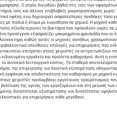
ρρόφησης. Ο ατμός διεισδύει βαθιά στις ίνες των υφασμάτω
ήρια, ιούς και άλλους επιβλαβείς μικροοργανισμούς χωρίς 
ικά οφέλη, ενώ δημιουργεί ασφαλέστερες συνθήκες τόσο για
ειες με παιδιά ή άτομα με ευαισθησία σε χημικά. Η μηχανή κ
ποίος εξουδετερώνει τα βακτήρια που προκαλούν οσμές σε μ
νη προσέγγιση εξασφαλίζει μακροχρόνια φρεσκάδα που οι πε
λεονέκτημα, καθώς αυτές οι μηχανές συνήθως χρησιμοποιούν
ριβαλλοντικά υπεύθυνες επιλογές για επιχειρήσεις που ενδ
υτοκινήτου επιτρέπει στους χειριστές να αντιμετωπίζουν π
 ειδικευμένα εργαλεία και προϊόντα καθαρισμού. Αυτή η ενο
ι το συνολικό λειτουργικό κόστος. Τα σταθερά αποτελέσματ
ήμης της επιχείρησης για ποιοτική εξυπηρέτηση, οδηγώντα
ή εμφάνιση και αποδοτικότητα του καθαρισμού με μηχανή εν
τους χειριστές προλαμβάνει εργατικούς τραυματισμούς που σ
 βελτίωση της υγείας των εργαζομένων και στη μείωση των
μένης δυνατότητας εξυπηρέτησης και δυνατότητας υψηλότε
λκυστικές για επιχειρήσεις κάθε μεγέθους.