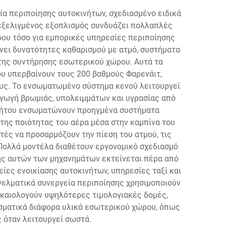
α περιποίησης αυτοκινήτων, σχεδιασμένο ειδικά
εξελιγμένος εξοπλισμός συνδυάζει πολλαπλές
δου τόσο για εμπορικές υπηρεσίες περιποίησης
νει δυνατότητες καθαρισμού με ατμό, συστήματα
 της συντήρησης εσωτερικού χώρου. Αυτά τα
υ υπερβαίνουν τους 200 βαθμούς Φαρενάιτ,
υς. Το ενσωματωμένο σύστημα κενού λειτουργεί
αγωγή βρωμιάς, υπολειμμάτων και υγρασίας από
ινήτου ενσωματώνουν προηγμένα συστήματα
της ποιότητας του αέρα μέσα στην καμπίνα του
τές να προσαρμόζουν την πίεση του ατμού, τις
 Πολλά μοντέλα διαθέτουν εργονομικό σχεδιασμό
ής αυτών των μηχανημάτων εκτείνεται πέρα από
ίες ενοικίασης αυτοκινήτων, υπηρεσίες ταξί και
ελματικά συνεργεία περιποίησης χρησιμοποιούν
καιολογούν υψηλότερες τιμολογιακές δομές,
εσματικά διάφορα υλικά εσωτερικού χώρου, όπως
ς όταν λειτουργεί σωστά.