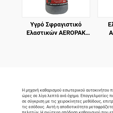
Υγρό Σφραγιστικό
Ε
Ελαστικών AEROPAK
A
500ml για Αδερένια
Ελαστικά – Απαιτείται
Χρήση με
Ψεκα
Αεροσυμπιεστή
Η μηχανή καθαρισμού εσωτερικού αυτοκινήτου π
ώρες σε λίγα λεπτά ανά όχημα. Επαγγελματίες 
σε σύγκριση με τις χειροκίνητες μεθόδους, επι
τις εσόδους. Αυτή η αποδοτικότητα μεταφράζετ
πελατών. Η ανώτερη απόδοση καθαρισμού που επ