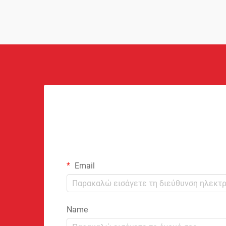
και τα ζητήματα χειρισμού, οι
κατασκευαστές αερολυμάτων πρέπει να
εφαρμόζουν εκτεταμένα συστήματα...
Email
Name