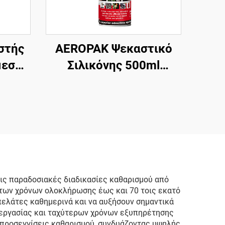
στής
AEROPAK Ψεκαστικό
μεσος
Σιλικόνης 500ml
ικών
Υψηλής Απόδοσης για
και
Αυτοκίνητο σε Αεροζόλ
η
ις παραδοσιακές διαδικασίες καθαρισμού από
 των χρόνων ολοκλήρωσης έως και 70 τοις εκατό
πελάτες καθημερινά και να αυξήσουν σημαντικά
 εργασίας και ταχύτερων χρόνων εξυπηρέτησης
 προσεγγίσεις καθαρισμού, συνδυάζοντας υψηλής