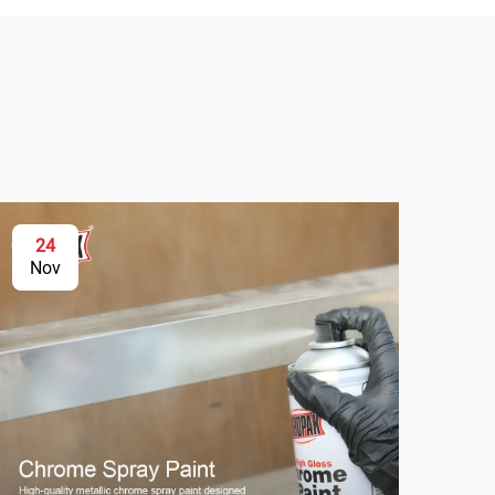
24
2
Nov
No