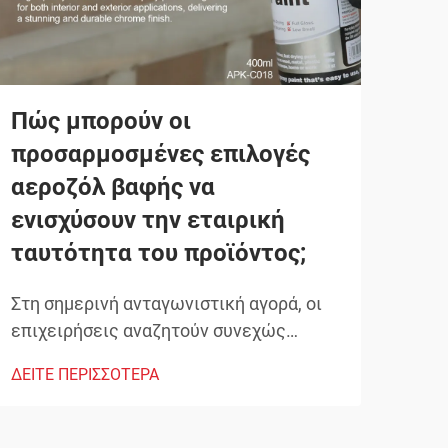
Πώς μπορούν οι
Ποι
προσαρμοσμένες επιλογές
λά
αεροζόλ βαφής να
επ
ενισχύσουν την εταιρική
αυτ
ταυτότητα του προϊόντος;
Ο ε
αυτο
Στη σημερινή ανταγωνιστική αγορά, οι
πιο 
επιχειρήσεις αναζητούν συνεχώς
ΔΕΙΤ
προσ
καινοτόμες λύσεις για να
ΔΕΙΤΕ ΠΕΡΙΣΣΟΤΕΡΑ
τεχν
διαφοροποιήσουν τα προϊόντα τους και
ικα
να ενισχύσουν την ταυτότητα της
δαπ
μάρκας τους. Μια ισχυρή, αλλά συχνά