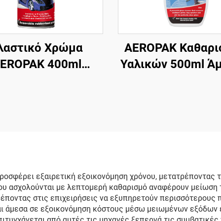
λαστικό Χρώμα
AEROPAK Καθαρι
EROPAK 400ml
Υαλικών 500ml Ά
Αεροζόλ 390g
Καθαριστής Υαλ
Αφαιρούμενο
για Αυτοκίνητο 
ζόμενο Χρώμα για
Οικιακή Χρήσ
Ζάντες
ροσφέρει εξαιρετική εξοικονόμηση χρόνου, μετατρέποντας τ
που ασχολούνται με λεπτομερή καθαρισμό αναφέρουν μείωση
τρέποντας στις επιχειρήσεις να εξυπηρετούν περισσότερους 
αι άμεσα σε εξοικονόμηση κόστους μέσω μειωμένων εξόδων
ιτυγχάνεται από αυτές τις μηχανές ξεπερνά τις συμβατικές