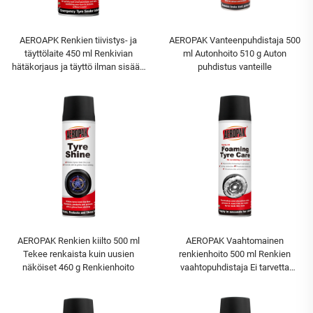
AEROAPK Renkien tiivistys- ja
AEROPAK Vanteenpuhdistaja 500
täyttölaite 450 ml Renkivian
ml Autonhoito 510 g Auton
hätäkorjaus ja täyttö ilman sisään
puhdistus vanteille
rakenteisille renkaille
AEROPAK Renkien kiilto 500 ml
AEROPAK Vaahtomainen
Tekee renkaista kuin uusien
renkienhoito 500 ml Renkien
näköiset 460 g Renkienhoito
vaahtopuhdistaja Ei tarvetta
harjaamiselle tai kovalle työlle