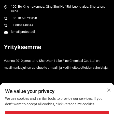
10C, Bo Xing -rakennus, Qing Shui He 1Rd, Luohu-alue, Shenzhen,
Kiina
+86-18923798198
+1 8884148814
[email protected]
Yrityksemme
Vuonna 2010 perustettu Shenzhen i-Like Fine Chemical Co., Ltd. on
maailmanlaajuinen autohuolto-, maali- ja kodinhoitotuotteiden valmistaja.
We value your privacy
We use cookies and similar tools to provide our services. If you
don't want to accept all cookies, click Personalize cookies.
Tekijänoikeus © 2026 Shenzhen i-Like Fine Chemical Co., Ltd. Kaikki
oikeudet pidätetty. -
Tietosuojakäytäntö