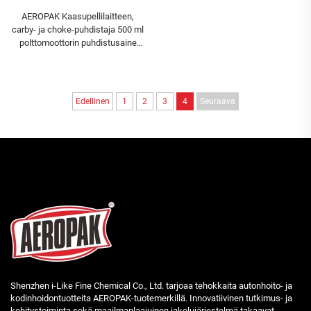
AEROPAK Kaasupellilaitteen,
carby- ja choke-puhdistaja 500 ml
polttomoottorin puhdistusaine
autoon
Edellinen
1
2
3
4
Seuraava
Shenzhen i-Like Fine Chemical Co., Ltd. tarjoaa tehokkaita autonhoito- ja
kodinhoidontuotteita AEROPAK-tuotemerkillä. Innovatiivinen tutkimus- ja
kehitystoiminta sekä maailmanlaajuinen jakelujärjestelmä takaavat