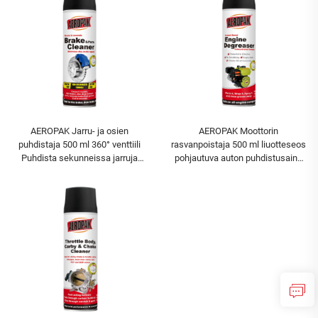
AEROPAK Jarru- ja osien
AEROPAK Moottorin
puhdistaja 500 ml 360° venttiili
rasvanpoistaja 500 ml liuotteseos
Puhdista sekunneissa jarruja
pohjautuva auton puhdistusaine
varten
rasvanpoistoon hoitoon