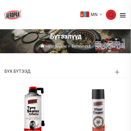
MN
Бүтээлүүд
Нүүр хуудас
>
Бүтээлүүд
БҮХ БҮТЭЭД