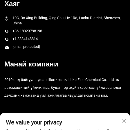
Хаяг
10C, Bo Xing Building, Qing Shui He 1Rd, Luohu District, Shenzhen,
China
+86-18923798198
+1 8884148814
[email protected]
Манай компани
2010 онд байгуулагдсан Шэньжэнь i-Like Fine Chemical Co., Ltd нь
автомашиний үйлчилгээ, будаг, гэр ахуйн хэрэгсэл үйлдвэрлэдэг
дэлхийн хэмжээнд үйл ажиллагаа явуулдаг компани юм.
We value your privacy