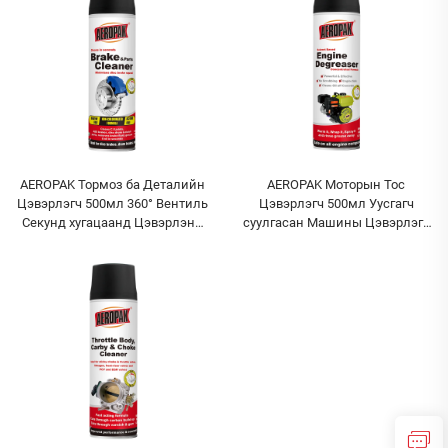
AEROPAK Тормоз ба Деталийн
AEROPAK Моторын Тос
Цэвэрлэгч 500мл 360° Вентиль
Цэвэрлэгч 500мл Уусгагч
Секунд хугацаанд Цэвэрлэнэ
суулгасан Машины Цэвэрлэгч
Тормозын Хувьд
Тос Цэвэрлэх Хэрэгсэл