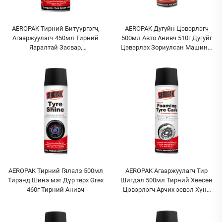
AEROPAK Тирний Битүүргэгч,
AEROPAK Дугуйн Цэвэрлэгч
Агааржуулагч 450мл Тирний
500мл Авто Анивч 510г Дугуйг
Яаралтай Засвар,
Цэвэрлэх Зориулсан Машины
Агааржуулалт Зовхон Агаарын
Цэвэрлэгч
Компрессортой Хамт Ашиглах
AEROPAK Тирний Гялалз 500мл
AEROPAK Агааржуулагч Тир
Тирэнд Шинэ мэт Дүр төрх Өгөх
Шигдэл 500мл Тирний Хөөсөн
460г Тирний Анивч
Цэвэрлэгч Арчих эсвэл Хүнд
Хөдөлмөр шаардахгүй