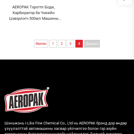
AEROPAK Тхроттл Боди,
Карбюратор ба Чокийн
Цэвэрлэгч 500мл Машины
Карб Цэвэрлэгч
Өмнөх
1
2
3
4
Дараах
Шэньжэнь i-Like Fine Chemical Co., Ltd нь AEROPAK брэнд дор өндөр
үзүүлэлттэй автомашины засвар үйлчилгээ болон гэр ахуйн
харилцааны бүтээгдэхүүнүүдийг нийлүүлдэг. Бидний судалгаа,