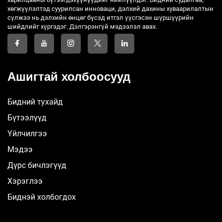
хөгжүүлэлтэд суурилсан инноваци, дэлхий дахины хуваарилалтын
сүлжээ нь дэлхийн өнцөг бүсэд итгэл үүсгэсэн шүршүүрийн
шийдлийг хүргэдэг. Дэлгэрэнгүй мэдээлэл авах.
Ашигтай холбоосууд
Бидний тухайд
Бүтээлүүд
Үйлчилгээ
Мэдээ
Дүрс бичлэгүүд
Хэрэглээ
Биднэй холбогдох