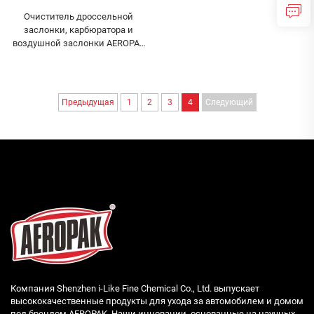
Очиститель дроссельной
заслонки, карбюратора и
воздушной заслонки AEROPAK
500 мл, очиститель
карбюратора для автомобиля
Предыдущая
1
2
3
4
Следующий
Компания Shenzhen i-Like Fine Chemical Co., Ltd. выпускает
высококачественные продукты для ухода за автомобилем и домом
под брендом AEROPAK. Наши инновации, основанные на научных