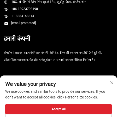
10C, बो जिंग बिल्डिंग, चिंग शुई हे 1Rd, लुओहु जिला, शेन्ज़ेन, चीन
+86-18923798198
+1 8884148814
[email protected]
हमारी कंपनी
शेनझ़ेन i-लाइक फाइन केमिकल कंपनी लिमिटेड, जिसकी स्थापना वर्ष 2010 में हुई थी,
ऑटोमोटिव रखरखाव, पेंट और घरेलू देखभाल उत्पादों का एक वैश्विक निर्माता है।
We value your privacy
We use cookies and similar tools to provide our services. If you
don't want to accept all cookies, click Personalize cookies.
कॉपीराइट © 2026 शेन्ज़ेन i-Like फाइन केमिकल कंपनी, लिमिटेड। सर्वाधिकार सुरक्षित। -
गोपनीयता नीति
Accept all