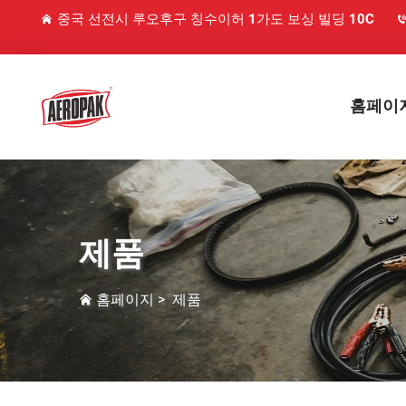
중국 선전시 루오후구 칭수이허 1가도 보싱 빌딩 10C
홈페이
제품
홈페이지
>
제품