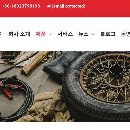
+86-18923798198
[email protected]
지
회사 소개
제품
서비스
뉴스
블로그
동