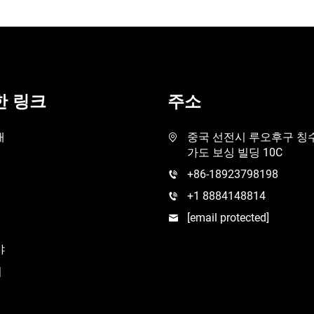
한 링크
주소
개
중국 선전시 루오후구 칭
가도 보싱 빌딩 10C
+86-18923798198
+1 8884148814
[email protected]
야
기