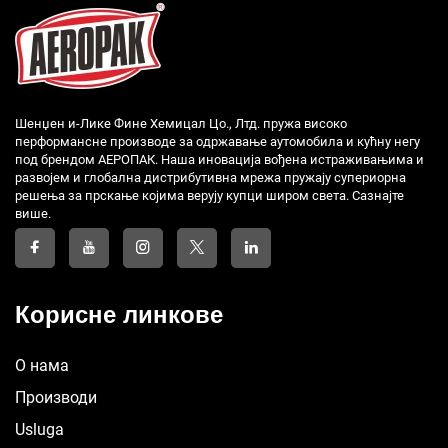
Шенџен и-Лике Фине Хемицал Цо., Лтд. пружа високо
перформансне производе за одржавање аутомобила и кућну негу
под брендом АЕРОПАК. Наша иновација вођена истраживањима и
развојем и глобална дистрибутивна мрежа пружају супериорна
решења за прскање којима верују купци широм света. Сазнајте
више.
Корисне линкове
О нама
Производи
Usluga