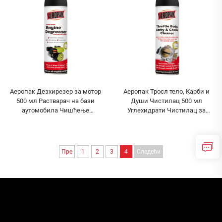
Аеропак Дезхирезер за мотор
Аеропак Тросл тело, Карби и
500 мл Растварач на бази
Души Чистилац 500 мл
аутомобила Чишћење
Углехидрати Чистилац за
аутомобила
аутомобил
Пре
1
2
3
4
Следећи