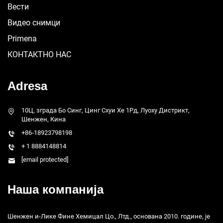
Вести
Видео снимци
Primena
КОНТАКТНО НАС
Adresa
10Ц, зграда Бо Синг, Цинг Схуи Хе 1Рд, Луоху Дистрикт,
Шенжен, Кина
+86-18923798198
+ 1 8884148814
[email protected]
Наша компанија
Шенжен и-Лике Фине Хемицал Цо., Лтд., основана 2010. године, је