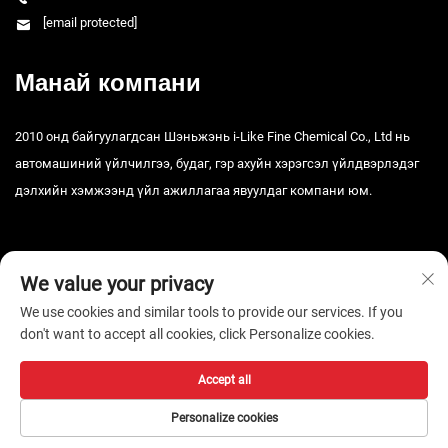
[email protected]
Манай компани
2010 онд байгуулагдсан Шэньжэнь i-Like Fine Chemical Co., Ltd нь
автомашиний үйлчилгээ, будаг, гэр ахуйн хэрэгсэл үйлдвэрлэдэг
дэлхийн хэмжээнд үйл ажиллагаа явуулдаг компани юм.
We value your privacy
We use cookies and similar tools to provide our services. If you
don't want to accept all cookies, click Personalize cookies.
Зохиогчийн эрх © 2026 Шэньчжэний i-Like Тоног төхөөрөмжийн ХХК.
Бүх эрх хуулиар хамгаалагдсан. -
Нууцлалын бодлого
Accept all
Personalize cookies