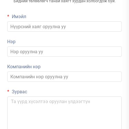
Бидний төлөөлөгч танай хаягт хурдан холбогдож буй.
Имэйл
Нэр
Компанийн нэр
Зурвас