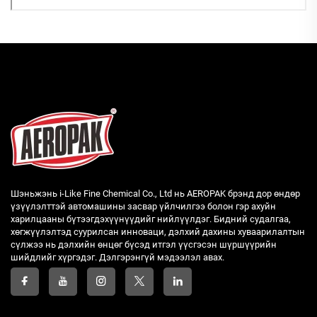
Шэньжэнь i-Like Fine Chemical Co., Ltd нь AEROPAK брэнд дор өндөр
үзүүлэлттэй автомашины засвар үйлчилгээ болон гэр ахуйн
харилцааны бүтээгдэхүүнүүдийг нийлүүлдэг. Бидний судалгаа,
хөгжүүлэлтэд суурилсан инноваци, дэлхий дахины хуваарилалтын
сүлжээ нь дэлхийн өнцөг бүсэд итгэл үүсгэсэн шүршүүрийн
шийдлийг хүргэдэг. Дэлгэрэнгүй мэдээлэл авах.