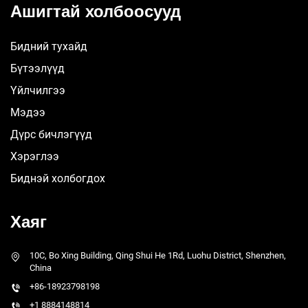
Ашигтай холбоосууд
Бидний тухайд
Бүтээлүүд
Үйлчилгээ
Мэдээ
Дүрс бичлэгүүд
Хэрэглээ
Биднэй холбогдох
Хаяг
10C, Bo Xing Building, Qing Shui He 1Rd, Luohu District, Shenzhen,
China
+86-18923798198
+1 8884148814