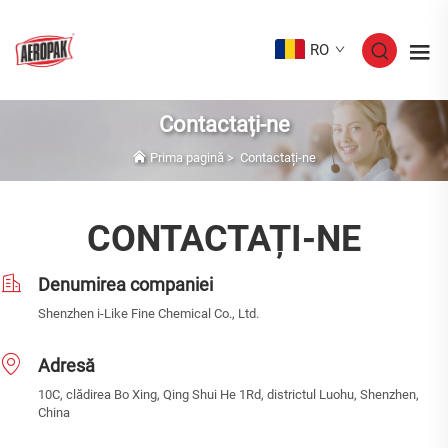
RO
Contactați-ne
Prima pagină
>
Contactați-ne
CONTACTAȚI-NE
Denumirea companiei
Shenzhen i-Like Fine Chemical Co., Ltd.
Adresă
10C, clădirea Bo Xing, Qing Shui He 1Rd, districtul Luohu, Shenzhen,
China