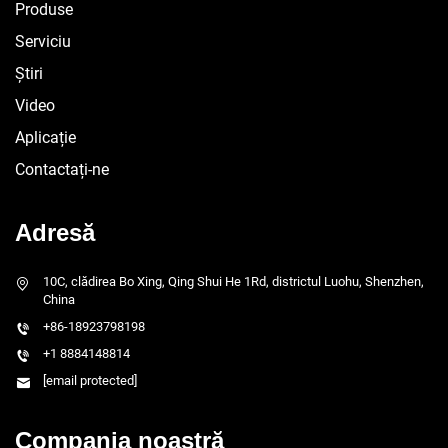
Produse
Serviciu
Știri
Video
Aplicație
Contactați-ne
Adresă
10C, clădirea Bo Xing, Qing Shui He 1Rd, districtul Luohu, Shenzhen,
China
+86-18923798198
+1 8884148814
[email protected]
Compania noastră