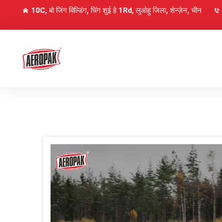
10C, बो जिंग बिल्डिंग, चिंग शुई हे 1Rd, लुओहु जिला, शेन्ज़ेन, चीन