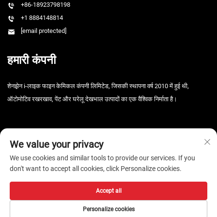
+86-18923798198
+1 8884148814
[email protected]
हमारी कंपनी
शेनझ़ेन i-लाइक फाइन केमिकल कंपनी लिमिटेड, जिसकी स्थापना वर्ष 2010 में हुई थी,
ऑटोमोटिव रखरखाव, पेंट और घरेलू देखभाल उत्पादों का एक वैश्विक निर्माता है।
We value your privacy
We use cookies and similar tools to provide our services. If you
don't want to accept all cookies, click Personalize cookies.
कॉपीराइट © 2026 शेन्ज़ेन i-Like फाइन केमिकल कंपनी, लिमिटेड। सर्वाधिकार सुरक्षित। -
गोपनीयता नीति
Accept all
Personalize cookies