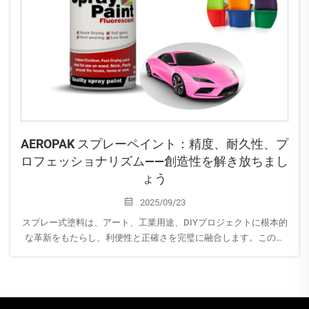
AEROPAK スプレーペイント：精度、耐久性、プ
ロフェッショナリズム――創造性を解き放ちまし
ょう
2025/09/23
スプレー式塗料は、アート、工業用途、DIYプロジェクトに根本的
な革新をもたらし、利便性と正確さを完璧に融合します。この革
新的なツールにより、プロのアーティストから家庭の装飾を楽し
む愛好家まで、誰でも簡単に均一で滑らかな仕上がりを得ること
が可能になります。