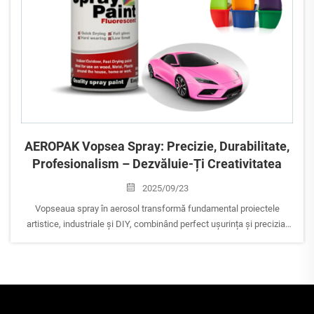
AEROPAK Vopsea Spray: Precizie, Durabilitate,
Profesionalism – Dezvăluie-Ți Creativitatea
2025/09/23
Vopseaua spray în aerosol transformă fundamental proiectele
artistice, industriale și DIY, combinând perfect ușurința și precizia.
Acest instrument inovator permite oricui, de la artiști profesioniști
până la pasionați de decorativă casnică, să obțină ușor o acoperire
uniformă, ...