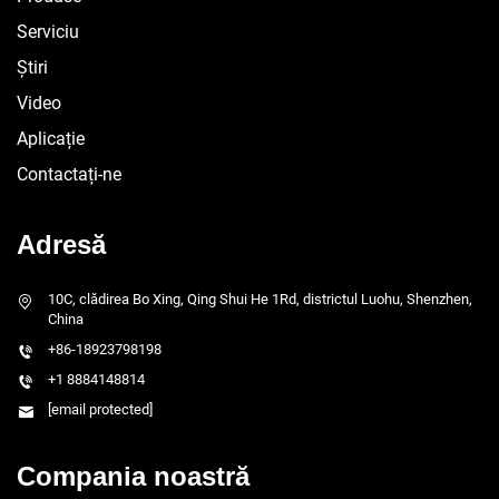
Serviciu
Știri
Video
Aplicație
Contactați-ne
Adresă
10C, clădirea Bo Xing, Qing Shui He 1Rd, districtul Luohu, Shenzhen,
China
+86-18923798198
+1 8884148814
[email protected]
Compania noastră