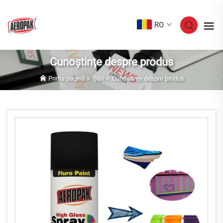
RO
Cunoștințe despre produs
Prima pagină
>
Știri
>
Cunoștințe despre produs