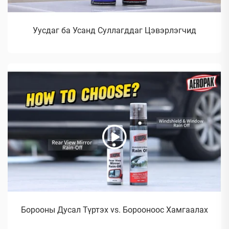
Уусдаг ба Усанд Суллагддаг Цэвэрлэгчид
Борооны Дусал Түртэх vs. Борооноос Хамгаалах