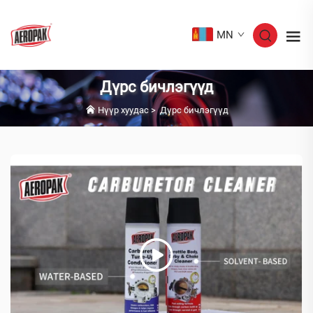
MN
Дүрс бичлэгүүд
Нүүр хуудас
>
Дүрс бичлэгүүд