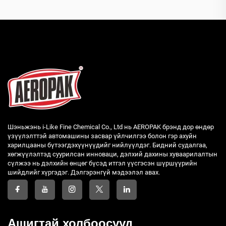
Шэньжэнь i-Like Fine Chemical Co., Ltd нь AEROPAK брэнд дор өндөр
үзүүлэлттэй автомашины засвар үйлчилгээ болон гэр ахуйн
харилцааны бүтээгдэхүүнүүдийг нийлүүлдэг. Бидний судалгаа,
хөгжүүлэлтэд суурилсан инноваци, дэлхий дахины хуваарилалтын
сүлжээ нь дэлхийн өнцөг бүсэд итгэл үүсгэсэн шүршүүрийн
шийдлийг хүргэдэг. Дэлгэрэнгүй мэдээлэл авах.
Ашигтай холбоосууд