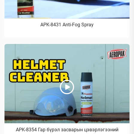
APK-8431 Anti-Fog Spray
APK-8354 Гар бүрэл засварын цэвэрлэгээний