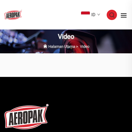
ID
Video
Halaman Utama
>
Video