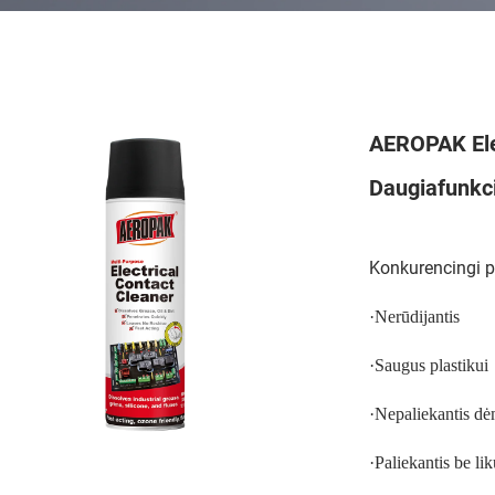
AEROPAK Elek
Daugiafunkci
Konkurencingi 
·
Nerūdijantis
·
Saugus plastikui
·
Nepaliekantis d
·
Paliekantis be li