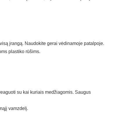
są įrangą. Naudokite gerai vėdinamoje patalpoje.
oms plastiko rūšims.
li reaguoti su kai kuriais medžiagomis. Saugus
mąjį vamzdelį.