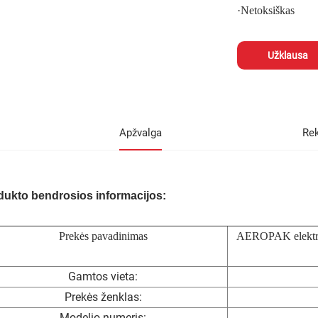
·
Netoksiškas
Užklausa
Apžvalga
Re
dukto bendrosios informacijos:
Prekės pavadinimas
AEROPAK elektros 
Gamtos vieta:
Prekės ženklas:
Modelio numeris: