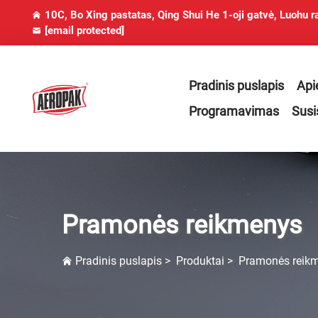
10C, Bo Xing pastatas, Qing Shui He 1-oji gatvė, Luohu r
[email protected]
Pradinis puslapis
Api
Programavimas
Susi
Pramonės reikmenys
Pradinis puslapis
>
Produktai
>
Pramonės reik