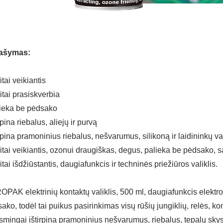
ašymas:
itai veikiantis
itai prasiskverbia
ieka be pėdsako
irpina riebalus, aliejų ir purvą
irpina pramoninius riebalus, nešvarumus, silikoną ir laidininkų 
itai veikiantis, ozonui draugiškas, degus, palieka be pėdsako, 
itai išdžiūstantis, daugiafunkcis ir techninės priežiūros valiklis.
PAK elektrinių kontaktų valiklis, 500 ml, daugiafunkcis elektron
ako, todėl tai puikus pasirinkimas visų rūšių jungiklių, relės, kon
smingai ištirpina pramoninius nešvarumus, riebalus, tepalų skysči