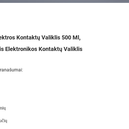
tros Kontaktų Valiklis 500 Ml,
s Elektronikos Kontaktų Valiklis
pranašumai:
ėmių
kučių