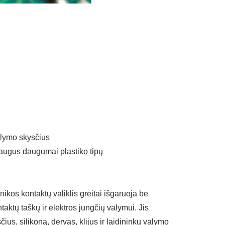
valymo skysčius
saugus daugumai plastiko tipų
ikos kontaktų valiklis greitai išgaruoja be
taktų taškų ir elektros jungčių valymui. Jis
us, silikoną, dervas, klijus ir laidininkų valymo