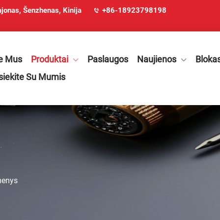
ajonas, Šenzhenas, Kinija
+86-18923798198
e Mus
Produktai
Paslaugos
Naujienos
Bloka
siekite Su Mumis
menys