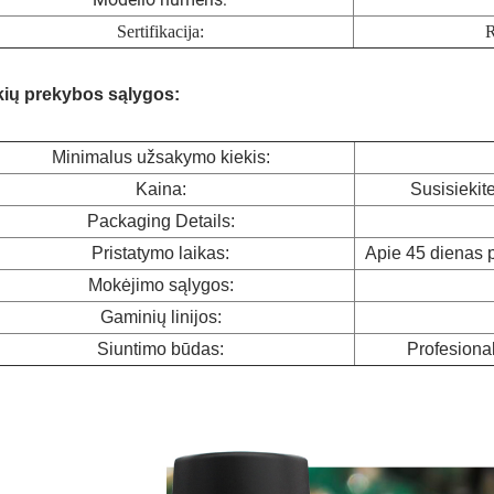
Sertifikacija:
R
kių prekybos sąlygos:
Minimalus užsakymo kiekis:
Kaina:
Susisiekit
Packaging Details:
Pristatymo laikas:
Apie 45 dienas p
Mokėjimo sąlygos:
Gaminių linijos:
Siuntimo būdas:
Profesiona