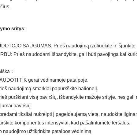
čius.
ymo sritys:
OTOJO SAUGUMAS: Prieš naudojimą izoliuokite ir išjunkite vi
BU: Prieš naudodami išbandykite, gali būti pavojinga kai kuri
aiška：
AUDOTI TIK gerai vėdinamoje patalpoje.
rieš naudojimą smarkiai papurkškite balionėlį.
rieš purškiant visą paviršių, išbandykite mažoje srityje, nes ga
umai paviršių.
orėdami tiksliai nukreipti į pageidaujamą vietą, naudokite ilgina
urškite komponentus intensyviai, kad pašalintumėte teršalus.
o naudojimo užtikrinkite patalpos vėdinimą.