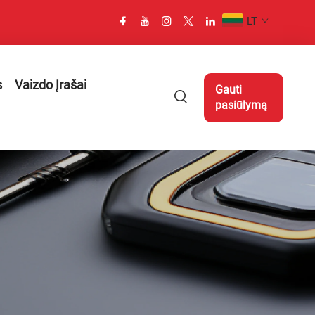
LT
s
Vaizdo Įrašai
Gauti
pasiūlymą