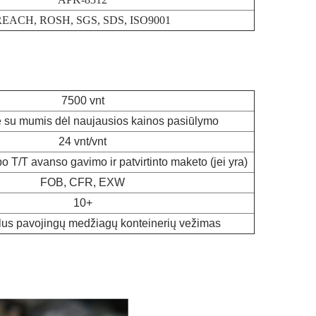
EACH, ROSH, SGS, SDS, ISO9001
7500 vnt
e su mumis dėl naujausios kainos pasiūlymo
24 vnt/vnt
o T/T avanso gavimo ir patvirtinto maketo (jei yra)
FOB, CFR, EXW
10+
lus pavojingų medžiagų konteinerių vežimas