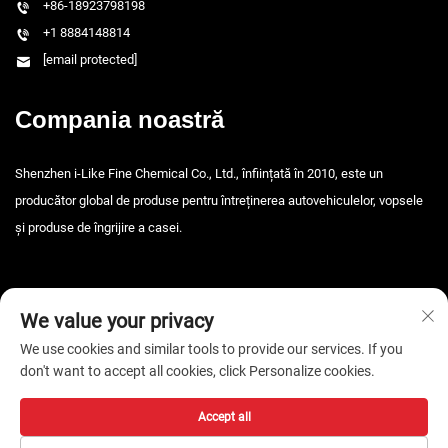
+86-18923798198
+1 8884148814
[email protected]
Compania noastră
Shenzhen i-Like Fine Chemical Co., Ltd., înființată în 2010, este un
producător global de produse pentru întreținerea autovehiculelor, vopsele
și produse de îngrijire a casei.
We value your privacy
We use cookies and similar tools to provide our services. If you
don't want to accept all cookies, click Personalize cookies.
Drepturi de autor © 2026 Shenzhen i-Like Fine Chemical Co., Ltd. Toate
drepturile rezervate. -
Politica de confidențialitate
Accept all