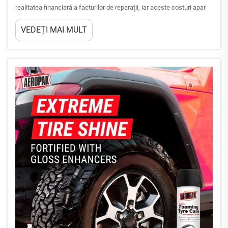
realitatea financiară a facturilor de reparații, iar aceste costuri apar
rar fără semne premonitorii. Adevărul este că întreținerea constantă
VEDEȚI MAI MULT
și preventivă, realizată cu ajutorul corect al produselor Full Care,
poate reduce în mod semnificativ frecvența...