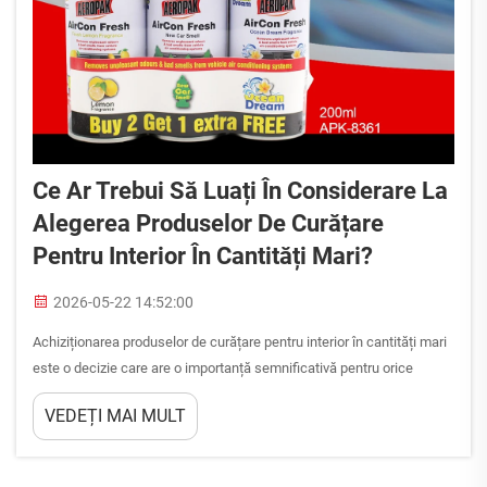
Ce Ar Trebui Să Luați În Considerare La
Alegerea Produselor De Curățare
Pentru Interior În Cantități Mari?
2026-05-22 14:52:00
Achiziționarea produselor de curățare pentru interior în cantități mari
este o decizie care are o importanță semnificativă pentru orice
afacere activă în domeniul îngrijirii autovehiculelor, gestionării
VEDEȚI MAI MULT
flotelor, industriei hoteliere sau al detaliilor profesionale. Spre
deosebire de achizițiile individuale efectuate pentru uz personal,
achizițiile în cantități mari...