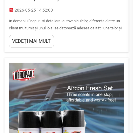
2026-05-25 14:52:00
În domeniul îngrijirii și detalierei autovehiculelor, diferența dintre un
client mulțumit și unul loial se datorează adesea calității uneltelor și
a formulelor utilizate în lucrare. Produsele de curățare pentru interior
VEDEȚI MAI MULT
au evoluat semnificativ în ultimul deceniu,...