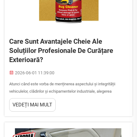
Care Sunt Avantajele Cheie Ale
Soluțiilor Profesionale De Curățare
Exterioară?
2026-06-01 11:39:00
Atunci când este vorba de menținerea aspectului și integrității
vehiculelor, clădirilor și echipamentelor industriale, alegerea
produselor de curățare face o diferență semnificativă. Soluțiile de
VEDEȚI MAI MULT
curățare exterioară concepute pentru utilizare profesională depășesc
cu mult curățarea de bază...