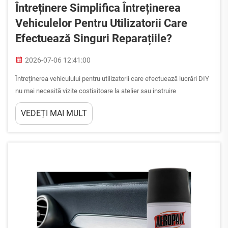
Întreținere Simplifica Întreținerea
Vehiculelor Pentru Utilizatorii Care
Efectuează Singuri Reparațiile?
2026-07-06 12:41:00
Întreținerea vehiculului pentru utilizatorii care efectuează lucrări DIY
nu mai necesită vizite costisitoare la atelier sau instruire
specializată, atunci când aveți la îndemână soluții complete de
VEDEȚI MAI MULT
îngrijire. Mulți mecanici casnici se confruntă cu complexitatea
întreținerii vehiculului pentru utilizatorii care efectuează lucrări DIY, ...