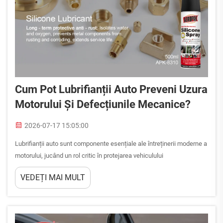
Cum Pot Lubrifianții Auto Preveni Uzura
Motorului Și Defecțiunile Mecanice?
2026-07-17 15:05:00
Lubrifianții auto sunt componente esențiale ale întreținerii moderne a
motorului, jucând un rol critic în protejarea vehiculului
dumneavoastră împotriva deteriorărilor costisitoare și a defectării
VEDEȚI MAI MULT
premature. Înțelegerea modului în care lubrifianții auto acționează
pentru a preveni uzura motorului și defecțiunile mecanice este...