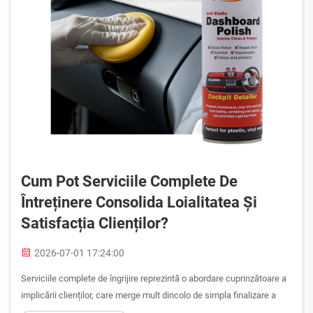
Cum Pot Serviciile Complete De
Întreținere Consolida Loialitatea Și
Satisfacția Clienților?
2026-07-01 17:24:00
Serviciile complete de îngrijire reprezintă o abordare cuprinzătoare a
implicării clienților, care merge mult dincolo de simpla finalizare a
unei tranzacții. Prin oferirea unui sprijin integrat pe întreaga durată a