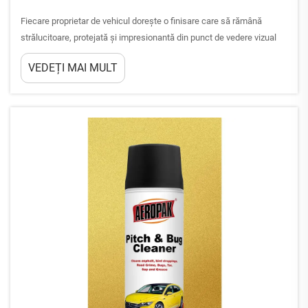
Fiecare proprietar de vehicul dorește o finisare care să rămână
strălucitoare, protejată și impresionantă din punct de vedere vizual
cât mai mult timp posibil. Totuși, cel mai neglijat factor în atingerea
VEDEȚI MAI MULT
acestui obiectiv este curățarea exteriorului, efectuată în mod
constant și corect. Aceasta nu este doar o procedură estetică
rutinieră...