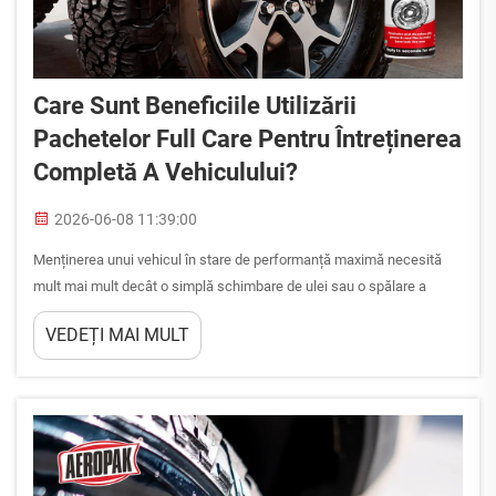
Care Sunt Beneficiile Utilizării
Pachetelor Full Care Pentru Întreținerea
Completă A Vehiculului?
2026-06-08 11:39:00
Menținerea unui vehicul în stare de performanță maximă necesită
mult mai mult decât o simplă schimbare de ulei sau o spălare a
parbrizului. O abordare completă, sub formă de pachet integral de
VEDEȚI MAI MULT
întreținere, acoperă fiecare sistem și suprafață a autovehiculului într-
un mod coordonat și constant. Printre al...