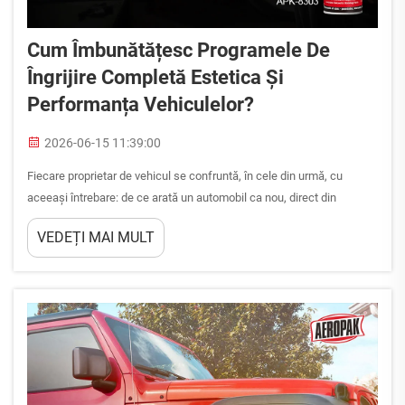
Cum Îmbunătățesc Programele De
Îngrijire Completă Estetica Și
Performanța Vehiculelor?
2026-06-15 11:39:00
Fiecare proprietar de vehicul se confruntă, în cele din urmă, cu
aceeași întrebare: de ce arată un automobil ca nou, direct din
expoziție, chiar și după ani de utilizare, în timp ce altul se
VEDEȚI MAI MULT
decolorează, se îndulcește și se deteriorează cu o viteză alarmantă?
Răspunsul este aproape întotdeauna legat de consecvență și de
abordare. full ca...