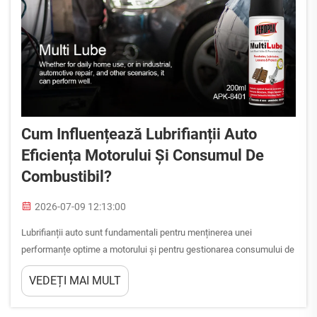
Cum Influențează Lubrifianții Auto
Eficiența Motorului Și Consumul De
Combustibil?
2026-07-09 12:13:00
Lubrifianții auto sunt fundamentali pentru menținerea unei
performanțe optime a motorului și pentru gestionarea consumului de
combustibil la vehiculele moderne. Relația dintre lubrifianții auto și
VEDEȚI MAI MULT
eficiența motorului este directă și măsurabilă: lubrifianții auto
superiori reduc frecarea internă...