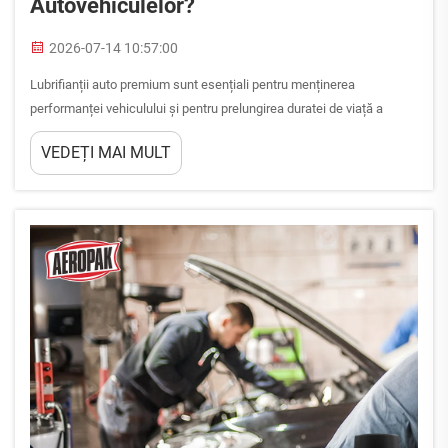
Autovehiculelor?
2026-07-14 10:57:00
Lubrifianții auto premium sunt esențiali pentru menținerea
performanței vehiculului și pentru prelungirea duratei de viață a
motorului. Lubrifianții auto premium de calitate protejează
VEDEȚI MAI MULT
componentele critice ale motorului împotriva uzurii, reduc frecarea și
îmbunătățesc eficiența consumului de combustibil. Înțelegerea
beneficiilor ...